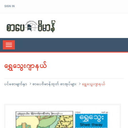
SIGN IN
sarpaybeikman
Toggle
navigation
ရွှေသွေးဂျာနယ်
ပင်မစာမျက်နှာ
စာပေဗိမာန်ထုတ် စာအုပ်များ
ရွှေသွေးဂျာနယ်