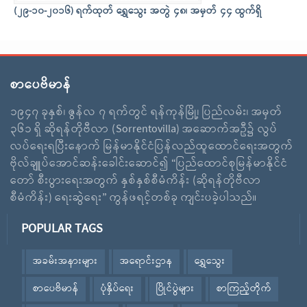
(၂၉-၁၀-၂၀၁၆) ရက်ထုတ် ရွှေသွေး အတွဲ ၄၈၊ အမှတ် ၄၄ ထွက်ရှိ
စာပေဗိမာန်
၁၉၄၇ ခုနှစ်၊ ဇွန်လ ၇ ရက်တွင် ရန်ကုန်မြို့၊ ပြည်လမ်း၊ အမှတ်
၃၆၁ ရှိ ဆိုရန်တိုဗီလာ (Sorrentovilla) အဆောက်အဦ၌ လွပ်
လပ်ရေးရပြီးနောက် မြန်မာနိုင်ငံပြန်လည်ထူထောင်ရေးအတွက်
ဗိုလ်ချူပ်အောင်ဆန်းခေါင်းဆောင်၍ “ပြည်ထောင်စုမြန်မာနိုင်ငံ
တော် စီးပွားရေးအတွက် နှစ်နှစ်စီမံကိန်း (ဆိုရန်တိုဗီလာ
စီမံကိန်း) ရေးဆွဲရေး” ကွန်ဖရင့်တစ်ခု ကျင်းပခဲ့ပါသည်။
POPULAR TAGS
အခမ်းအနားများ
အရောင်းဌာန
ရွှေသွေး
စာပေဗိမာန်
ပုံနှိပ်ရေး
ပြိုင်ပွဲများ
စာကြည့်တိုက်