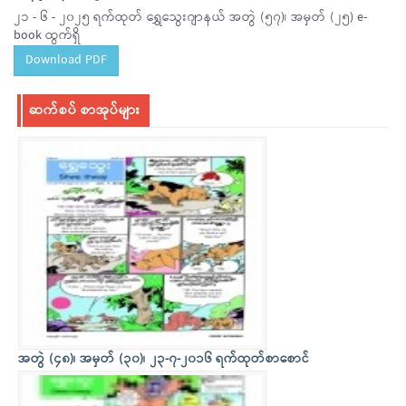
၂၁ - ၆ - ၂၀၂၅ ရက်ထုတ် ရွှေသွေးဂျာနယ် အတွဲ (၅၇)၊ အမှတ် (၂၅) e-
book ထွက်ရှိ
Download PDF
ဆက်စပ် စာအုပ်များ
အတွဲ (၄၈)၊ အမှတ် (၃၀)၊ ၂၃-၇-၂၀၁၆ ရက်ထုတ်စာစောင်