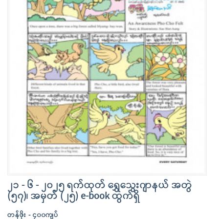
၂၁ - ၆ - ၂၀၂၅ ရက်ထုတ် ရွှေသွေးဂျာနယ် အတွဲ
(၅၇)၊ အမှတ် (၂၅) e-book ထွက်ရှိ
တန်ဖိုး - ၄၀၀ကျပ်