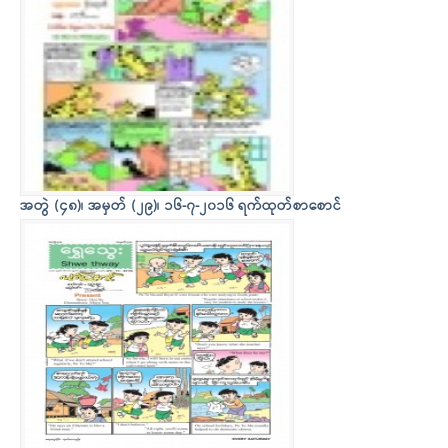
အတွဲ (၄၈)၊ အမှတ် (၂၉)၊ ၁၆-၇-၂၀၁၆ ရက်ထုတ်စာစောင်