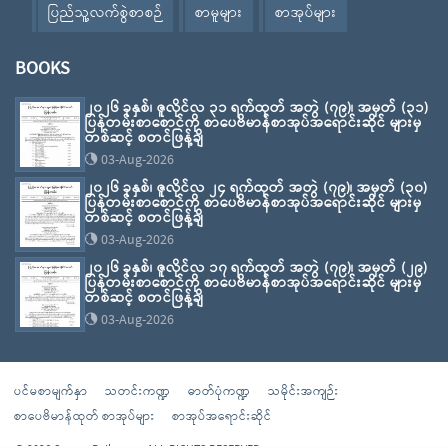
ပြည်သူ့လက်စွဲစာစဉ်
စာမူများ
စာအုပ်များ
BOOKS
၂၀၂၆ ခုနှစ်၊ ဇူလိုင်လ ၃၁ ရက်ထုတ် အတွဲ (၇၉)၊ အမှတ် (၃၁)
ပြန်တမ်းစာစောင်ကို စာပေဗိမာန်စာအုပ်အရောင်းဆိုင် များမှ
တစ်ဆင့် စတင်ဖြန့်ချိ
03-Aug-2026
၂၀၂၆ ခုနှစ်၊ ဇူလိုင်လ ၂၄ ရက်ထုတ် အတွဲ (၇၉)၊ အမှတ် (၃၀)
ပြန်တမ်းစာစောင်ကို စာပေဗိမာန်စာအုပ်အရောင်းဆိုင် များမှ
တစ်ဆင့် စတင်ဖြန့်ချိ
03-Aug-2026
၂၀၂၆ ခုနှစ်၊ ဇူလိုင်လ ၁၇ ရက်ထုတ် အတွဲ (၇၉)၊ အမှတ် (၂၉)
ပြန်တမ်းစာစောင်ကို စာပေဗိမာန်စာအုပ်အရောင်းဆိုင် များမှ
တစ်ဆင့် စတင်ဖြန့်ချိ
03-Aug-2026
ပင်မစာမျက်နှာ
သတင်းကဏ္ဍ
ဓာတ်ပုံကဏ္ဍ
သမိုင်းအကျဉ်း
စာပေဗိမာန်ထုတ် စာအုပ်များ
စာအုပ်အရောင်းဆိုင်