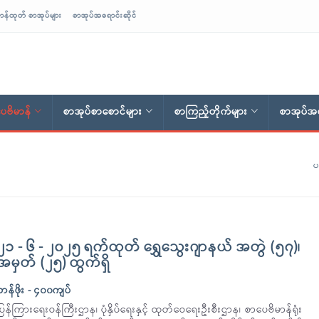
ာန်ထုတ် စာအုပ်များ
စာအုပ်အရောင်းဆိုင်
ေဗိမာန်
စာအုပ်စာစောင်များ
စာကြည့်တိုက်များ
စာအုပ်အရ
ပ
၂၁ - ၆ - ၂၀၂၅ ရက်ထုတ် ရွှေသွေးဂျာနယ် အတွဲ (၅၇)၊
အမှတ် (၂၅) ထွက်ရှိ
တန်ဖိုး - ၄၀၀ကျပ်
ပြန်ကြားရေးဝန်ကြီးဌာန၊ ပုံနှိပ်ရေးနှင့် ထုတ်ဝေရေးဦးစီးဌာန၊ စာပေဗိမာန်ရုံး