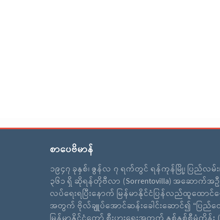
စာပေဗိမာန်
၁၉၄၇ ခုနှစ်၊ ဇွန်လ ၇ ရက်တွင် ရန်ကုန်မြို့၊ ပြည်လမ်
၃၆၁ ရှိ ဆိုရန်တိုဗီလာ (Sorrentovilla) အဆောက်အဦ
လပ်ရေးရပြီးနောက် မြန်မာနိုင်ငံပြန်လည်ထူထောင်ရ
အတွက် ဗိုလ်ချူပ်အောင်ဆန်းခေါင်းဆောင်၍ “ပြည်ထ
မြန်မာနိုင်ငံတော် စီးပွားရေးအတွက် နှစ်နှစ်စီမံကိန်း (