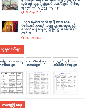
နိုင်ငံရေးစာပေ စာတမ်းဖတ်ပွဲနှင့် မိုးရာသီစာ
အုပ် ဈေးရောင်းပွဲတော် ဆောင်ရွက် ပြီးစီးမှု
များနှင့် စပ်လျဉ်း၍ ဆွေးနွေး
18-Aug-2016
၂၀၁၇ ခုနှစ်အတွက် အမျိုးသားစာပေ
တစ်သက်တာဆု၊ အမျိုးသားစာပေဆုနှင့်
စာပေဗိမာန်စာမူဆု ချီးမြှင့်ပွဲ အခမ်းအနား
ကျင်းပ
08-Dec-2018
ဆုရစာအုပ်များ
အမျိူးသားစာပေဆု
စာပေဗိမာန်ဆုရ
ပခုက္ကူဦးအုန်းဖေ
ရစာအုပ်များ
စာအုပ်များ
စာပေဆုရစာမူများ
စာပေဖွံ့ဖြိုးရေး