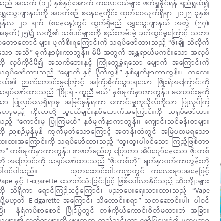
သည် အသက် (၁၂) နှစ်နှင့်အောက် ကလေးငယ်များ ဖတ်ရှုနိုင်ရန် ရည်ရွယ်၍
ရွှေသွေးဂျာနယ်ကို အပတ်စဉ် စနေနေ့တိုင်း ထုတ်ဝေလျက်ရှိရာ ၂၀၂၅ ခုနှစ်၊
ဇွန်လ ၂၁ ရက် (စနေနေ့)တွင် ထွက်ရှိမည့် ရွှေသွေးဂျာနယ် အတွဲ (၅၇)၊
အမှတ်(၂၅)၌ လူတို့၏ သစ်ပင်များကို စည်းကမ်းမဲ့ ခုတ်ထွင်မှုကြောင့် သဘာ
ဝတောတောင် များ ပျက်စီးရကြောင်းကို သရုပ်ဖော်ထားသည့် “ဖိုးချို သိလိုက်
သော အသိ” မျက်နှာဖုံးကာတွန်း၊ မိမိ အတွက် အန္တရာယ်မကင်းသော အလုပ်
ကို လုပ်ကိုင်မိ၍ အသက်ဘေးနှင့် ကြုံတွေ့ခဲ့ရသော မျောက် အကြောင်းကို
သရုပ်ဖော်ထားသည့် “မျောက် နှင့် ပိုက်ကွန်” နှစ်မျက်နှာကာတွန်း၊ ကလေး
ငယ်၏ ဉာဏ်ကောင်းမှုကြောင့် အကြံအိုက်သွားရသော ဖြိုးရဲအကြောင်းကို
သရုပ်ဖော်ထားသည့် “ဖြိုးရဲ - ကူညီ မယ်” နှစ်မျက်နှာကာတွန်း၊ မကောင်းမှုကို
သာ ပြုလုပ်လေ့ရှိရာမှ အမြင်မှန်ရကာ ကောင်းမှုကုသိုလ်ကိုသာ ပြုလုပ်ကြ
တော့မည့် ကိုလာတို့ သူငယ်ချင်းနှစ်ယောက်အကြောင်းကို သရုပ်ဖော်ထား
သည့် “ကောင်းမှု ပြုကြမယ်” နှစ်မျက်နှာကာတွန်း၊ ကျောင်းသင်ခန်းစာများ
ကို ညစဉ်မှန်မှန် ကျက်မှတ်သောကြောင့် အတန်းထဲတွင် အမြဲပထမရသော
ထူးထူးအကြောင်းကို သရုပ်ဖော်ထားသည့် “ထူးထူးပါဝင်သော ကြည့်ဖြစ်တာ
က” တစ်မျက်နှာကာတွန်း၊ စာဖတ်မည်ဟု ပြောကာ အိပ်ပျော်နေသော ဖိုးတစ်
တို အကြောင်းကို သရုပ်ဖော်ထားသည့် “ဖိုးတစ်တို” မျက်နှာဝက်ကာတွန်းတို့
ပါဝင်ပါသည်။
သုတဆောင်းပါးကဏ္ဍတွင် ကလေးများအနေဖြင့်
Vape နှင့် E-cigarette သောက်သုံးခြင်းဖြင့် ဖြစ်ပေါ်လာနိုင်သည့် ဆိုးကျိုးများ
ကို သိရှိကာ ရှောင်ကြဉ်သင့်ကြောင်း ပညာပေးရေးသားထားသည့် “Vape
သို့မဟုတ် E-cigarette အကြောင်း သိကောင်းစရာ” သုတဆောင်းပါး ပါဝင်
ပြီး နံရံကပ်စာစောင် ပြိုင်ပွဲတွင် တစ်ကိုယ်ကောင်းစိတ်မထားဘဲ အခြား
သူများ၏ လက်ရာများကို မျှမျှတတ ထည့်သွင်းကာ ဖော်ပြပေးခဲ့၍ ပထမဆုရ