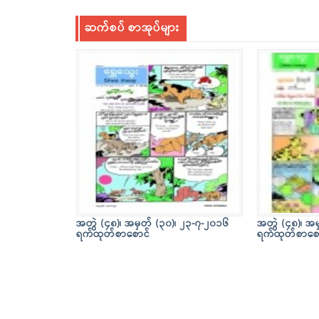
ဆက်စပ် စာအုပ်များ
အတွဲ (၄၈)၊ အမှတ် (၃၀)၊ ၂၃-၇-၂၀၁၆
အတွဲ (၄၈)၊ အမ
ရက်ထုတ်စာစောင်
ရက်ထုတ်စာစေ