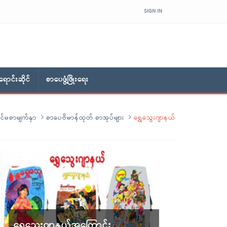
SIGN IN
ောင်းဆိုင်
စာပေဖွံ့ဖြိုးရေး
င်မစာမျက်နှာ
စာပေဗိမာန်ထုတ် စာအုပ်များ
ရွှေသွေးဂျာနယ်
ရွှေသွေးဂျာနယ်အကြောင်း