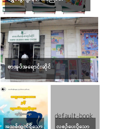
စာအုပ်အရောင်းဆိုင်
အသစ်ထွက်ရှိသော
လစဉ်ပေးပို့သော