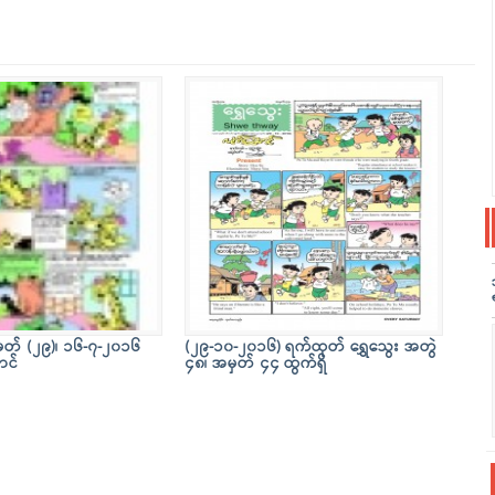
ှတ် (၂၉)၊ ၁၆-၇-၂၀၁၆
(၂၉-၁၀-၂၀၁၆) ရက်ထုတ် ရွှေသွေး အတွဲ
ာင်
၄၈၊ အမှတ် ၄၄ ထွက်ရှိ