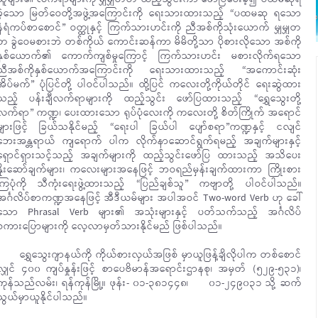
ခဲ့သော မြတ်ဝေတို့အဖွဲ့အကြောင်းကို ရေးသားထားသည့် “ပထမဆု ရသော
နံရံကပ်စာစောင်” ဝတ္ထုနှင့် ကြက်သားဟင်းကို ညီအစ်ကိုသုံးယောက် မျှမျှတ
တ ခွဲဝေမစားဘဲ တစ်ကိုယ် ကောင်းဆန်ကာ မိမိတို့သာ ပိုစားလိုသော အစ်ကို
နှစ်ယောက်၏ ကောက်ကျစ်မှုကြောင့် ကြက်သားဟင်း မစားလိုက်ရသော
ညီအစ်ကိုနှစ်ယောက်အကြောင်းကို ရေးသားထားသည့် “အကောင်းဆုံး
အိပ်မက်” ပုံပြင်တို့ ပါဝင်ပါသည်။ ထို့ပြင် ကလေးတို့ကိုယ်တိုင် ရေးဆွဲထား
သည့် ပန်းချီလက်ရာများကို ထည့်သွင်း ဖော်ပြထားသည့် “ရွှေသွေးတို့
လက်ရာ” ကဏ္ဍ၊ ပေးထားသော ရုပ်ပုံလေးကို ကလေးတို့ စိတ်ကြိုက် အရောင်
များဖြင့် ခြယ်သနိုင်မည့် “ရေးပါ ခြယ်ပါ ပျော်စရာ”ကဏ္ဍနှင့် ငလျင်
ဘေးအန္တရာယ် ကျရောက် ပါက လိုက်နာဆောင်ရွက်ရမည့် အချက်များနှင့်
ရှောင်ရှားသင့်သည့် အချက်များကို ထည့်သွင်း‌ဖော်ပြ ထားသည့် အသိပေး
နှိုးဆော်ချက်များ၊ ကလေးများအနေဖြင့် ဘဝရည်မှန်းချက်ထားကာ ကြိုးစား
ကြပုံကို သီကုံးရေးဖွဲ့ထားသည့် “ပြည်ချစ်သူ” ကဗျာတို့ ပါဝင်ပါသည်။
အင်္ဂလိပ်စာကဏ္ဍအနေဖြင့် အီဒီယမ်များ အပါအဝင် Two-word Verb ဟု ခေါ်
သော Phrasal Verb များ၏ အသုံးများနှင့် ပတ်သက်သည့် အင်္ဂလိပ်
စကားပြောများကို လေ့လာမှတ်သားနိုင်မည် ဖြစ်ပါသည်။
ရွှေသွေးဂျာနယ်ကို ကိုယ်စားလှယ်အဖြစ် မှာယူဖြန့်ချိလိုပါက တစ်စောင်
လျှင် ၄၀၀ ကျပ်နှုန်းဖြင့် စာပေဗိမာန်အရောင်းဌာနစု၊ အမှတ် (၅၂၉-၅၃၁)၊
ကုန်သည်လမ်း၊ ရန်ကုန်မြို့။ ဖုန်း- ၀၁-၃၈၁၄၄၈၊ ၀၁-၂၄၉၀၃၁ သို့ ဆက်
သွယ်မှာယူနိုင်ပါသည်။