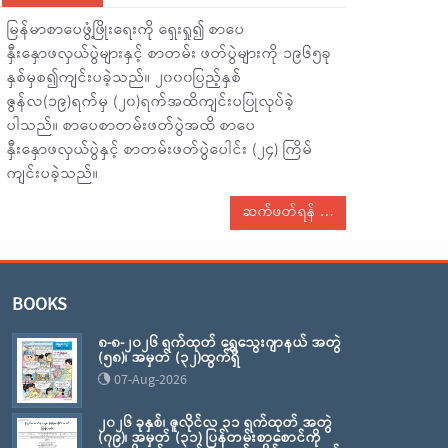
မြန်မာစာပေဖွံ့ဖြိုးရေးကို ရှေးရှု၍ စာပေ
နှီးနှောဖလှယ်ပွဲများနှင့် စာတမ်း ဖတ်ပွဲများကို ၁၉၆၅ခု
နှစ်မှစ၍ကျင်းပခဲ့သည်။ ၂၀၀၀ပြည့်နှစ်
ဇွန်လ(၁၉)ရက်မှ (၂၀)ရက်အထိကျင်းပပြုလုပ်ခဲ့
ပါသည်။ စာပေစာတမ်းဖတ်ပွဲအထိ စာပေ
နှီးနှောဖလှယ်ပွဲနှင့် စာတမ်းဖတ်ပွဲပေါင်း (၂၄) ကြိမ်
ကျင်းပခဲ့သည်။
ဆက်ဖတ်ရန်
BOOKS
၈-၈-၂၀၂၆ ရက်ထုတ် ရွှေသွေးဂျာနယ် အတွဲ
(၅၈)၊ အမှတ် (၃၂)ထွက်ရှိ
07-Aug-2026
၂၀၂၆ ခုနှစ်၊ ဇူလိုင်လ ၃၁ ရက်ထုတ် အတွဲ
(၇၉)၊ အမှတ် (၃၁) ပြန်တမ်းစာစောင်ကို