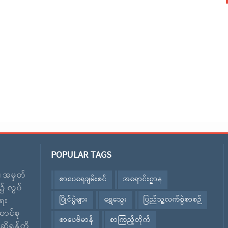
POPULAR TAGS
း၊ အမှတ်
စာပေရေချမ်းစင်
အရောင်းဌာန
၌ လွပ်
ပြိုင်ပွဲများ
ရွှေသွေး
ပြည်သူ့လက်စွဲစာစဉ်
ေး
ောင်စု
စာပေဗိမာန်
စာကြည့်တိုက်
ဆိုရန်တို