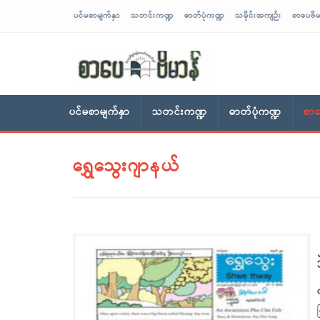
ပင်မစာမျက်နှာ
သတင်းကဏ္ဍ
ဓာတ်ပုံကဏ္ဍ
သမိုင်းအကျဉ်း
စာပေဗိမ
sarpaybeikman
ပင်မစာမျက်နှာ
သတင်းကဏ္ဍ
ဓာတ်ပုံကဏ္ဍ
စာပ
ရွှေသွေးဂျာနယ်