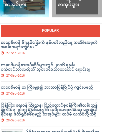
စာအုပ်များ
စာအုပ်များ
POPULAR
စာပေဗိမာန် ၆၉နှစ်မြောက် နှစ်ပတ်လည်နေ့ အထိမ်းအမှတ်
အခမ်းအနားကျင်းပ
27-Sep-2016
စာပေဗိမာန်စာအုပ်ဆိုင်များတွင် ၂၀၁၆ ခုနှစ်၊
စက်တင်ဘာလထုတ် သုတပဒေသာစာစောင် ရောင်းချ
27-Sep-2016
စာပေဗိမာန် က ကြီးမှူး၍ ဘာသာပြန်ပြိုင်ပွဲ ကျင်းပမည်
27-Sep-2016
ပြန်ကြားရေးဝန်ကြီးဌာန၊ ပြည်ထောင်စုဝန်ကြီး၏လမ်းညွှန်
ချက်အရ ၂၀၁၅ ခုနှစ်အတွက် အမျိုးသားစာပေဆု ရွေးချယ်
နိုင်ရေး ဖတ်ရှုစိစစ်ရမည့် စာအုပ်များ ထပ်မံ လက်ခံလျက်ရှိ
28-Sep-2016