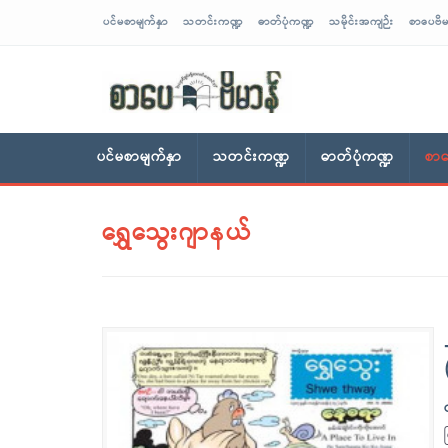
ပင်မစာမျက်နှာ
သတင်းကဏ္ဍ
ဓာတ်ပုံကဏ္ဍ
သမိုင်းအကျဉ်း
စာပေဗိမ
sarpaybeikman
ပင်မစာမျက်နှာ
သတင်းကဏ္ဍ
ဓာတ်ပုံကဏ္ဍ
စာပ
ရွှေသွေးဂျာနယ်