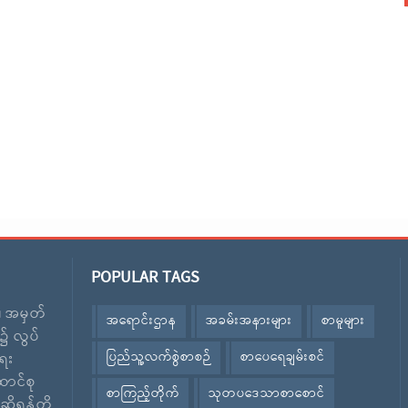
POPULAR TAGS
း၊ အမှတ်
အရောင်းဌာန
အခမ်းအနားများ
စာမူများ
၌ လွပ်
ပြည်သူ့လက်စွဲစာစဉ်
စာပေရေချမ်းစင်
ေး
ောင်စု
စာကြည့်တိုက်
သုတပဒေသာစာစောင်
ဆိုရန်တို