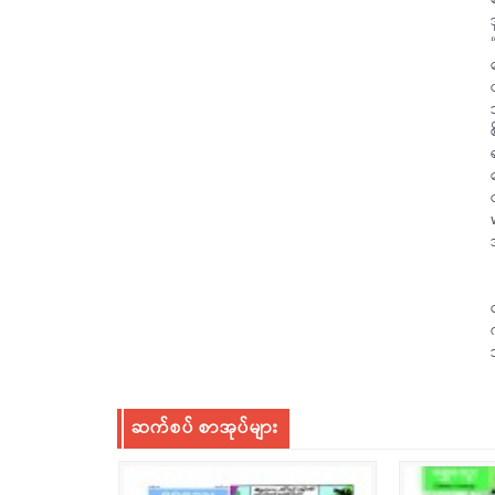
ဆက်စပ် စာအုပ်များ