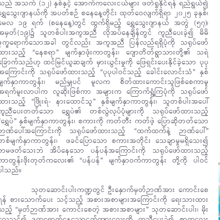
သည် အသက် (၁၂) နှစ်နှင့် အောက်ကလေးငယ်များ ဖတ်ရှုနိုင်ရန် ရည်ရွယ်၍
ရွှေသွေးဂျာနယ်ကို အပတ်စဉ် စနေနေ့တိုင်း ထုတ်ဝေလျက်ရှိရာ ၂၀၂၅ ခုနှစ်၊
မေလ ၁၉ ရက် (စနေနေ့)တွင် ထွက်ရှိမည့် ရွှေသွေးဂျာနယ် အတွဲ (၅၇)၊
အမှတ်(၁၉)၌ သူတစ်ပါးအကူအညီ လိုအပ်နေချိန်တွင် ကူညီပေးခဲ့၍ မိမိ
ဒုက္ခရောက်သောအခါ တွင်လည်း အကူအညီ ပြန်လည်ရရှိပုံကို သရုပ်ဖော်
ထားသည့် “‌နေစရာ” မျက်နှာဖုံးကာတွန်း၊ ဂျောတိတ်ရွာသားတို့၏ သရဲ
ခြောက်သည်ဟု ထင်မြင်ယူဆချက် မှားယွင်းမှုကို ဖြေရှင်းပေးနိုင်ခဲ့သော ပုပု
အကြောင်းကို သရုပ်ဖော်ထားသည့် “ပုပုပါဝင်သည့် ခေါင်းလောင်းသံ” နှစ်
မျက်နှာကာတွန်း၊ မည်မျှပင် မူလက စိတ်ထားကောင်းသူဖြစ်စေကာမူ
အရက်မူးလာပါက လူဆိုးဖြစ်ကာ အများက ကြောက်ရွံ့ကြပုံကို သရုပ်ဖော်
ထားသည့် “ဖြိုးရဲ- နားထောင်သူ” နှစ်မျက်နှာကာတွန်း၊ သူတစ်ပါးအပေါ်
ကူညီပေးတတ်သော ရွှေပဲ၏ တစ်လွဲလုပ်ပုံများကို သရုပ်ဖော်ထားသည့်
“ရွှေပဲ” နှစ်မျက်နှာကာတွန်း၊ စကားကို ကတ်တီး ကတ်ဖဲ့ ပြောဆိုတတ်သော
ဉာဏ်ပေါ်အကြောင်းကို သရုပ်ဖော်ထားသည့် “ထက်ထက်နဲ့ ဉာဏ်ပေါ်”
တစ်မျက်နှာကာတွန်း၊ ဖခင်ပြောသော စကားအတိုင်း သေချာမှုမရှိသေး၍
စာမဖတ်သေးဘဲ အိပ်နေသော ပန်ပန်အကြောင်းကို သရုပ်ဖော်ထားသည့်
ကာတွန်းဖိုးတုတ်ကလေး၏ “ပန်ပန်” မျက်နှာဝက်ကာတွန်း တို့ကို ပါဝင်
ပါသည်။
သုတဆောင်းပါးကဏ္ဍတွင် ဦးနှောက်မှတ်ဉာဏ်အား ကောင်းစေ
ရန် စားသောက်ပေး သင့်သည့် အစားအစာများအကြောင်းကို ရေးသားထား
သည့် “မှတ်ဉာဏ်အား ကောင်းစေတဲ့ အစားအစာများ” သုတဆောင်းပါး၊ မိုး
လေသင့်၍ ဒုက္ခရောက်နေသောငှက်ကျားလေးကို ကူညီပေးခဲ့၍ စာကလေး