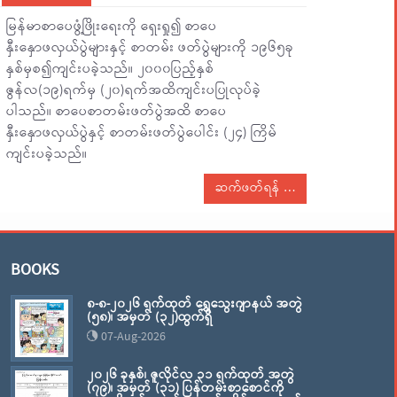
မြန်မာစာပေဖွံ့ဖြိုးရေးကို ရှေးရှု၍ စာပေ
နှီးနှောဖလှယ်ပွဲများနှင့် စာတမ်း ဖတ်ပွဲများကို ၁၉၆၅ခု
နှစ်မှစ၍ကျင်းပခဲ့သည်။ ၂၀၀၀ပြည့်နှစ်
ဇွန်လ(၁၉)ရက်မှ (၂၀)ရက်အထိကျင်းပပြုလုပ်ခဲ့
ပါသည်။ စာပေစာတမ်းဖတ်ပွဲအထိ စာပေ
နှီးနှောဖလှယ်ပွဲနှင့် စာတမ်းဖတ်ပွဲပေါင်း (၂၄) ကြိမ်
ကျင်းပခဲ့သည်။
ဆက်ဖတ်ရန်
BOOKS
၈-၈-၂၀၂၆ ရက်ထုတ် ရွှေသွေးဂျာနယ် အတွဲ
(၅၈)၊ အမှတ် (၃၂)ထွက်ရှိ
07-Aug-2026
၂၀၂၆ ခုနှစ်၊ ဇူလိုင်လ ၃၁ ရက်ထုတ် အတွဲ
(၇၉)၊ အမှတ် (၃၁) ပြန်တမ်းစာစောင်ကို