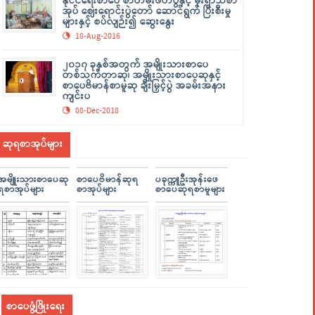
နိုင်ငံရေးစာပေ စာတမ်းဖတ်ပွဲနှင့် မိုးရာသီစာ
အုပ် ဈေးရောင်းပွဲတော် ဆောင်ရွက် ပြီးစီးမှု
များနှင့် စပ်လျဉ်း၍ ဆွေးနွေး
18-Aug-2016
၂၀၁၇ ခုနှစ်အတွက် အမျိုးသားစာပေ
တစ်သက်တာဆု၊ အမျိုးသားစာပေဆုနှင့်
စာပေဗိမာန်စာမူဆု ချီးမြှင့်ပွဲ အခမ်းအနား
ကျင်းပ
08-Dec-2018
ဆုရစာအုပ်များ
အမျိူးသားစာပေဆု
စာပေဗိမာန်ဆုရ
ပခုက္ကူဦးအုန်းဖေ
ရစာအုပ်များ
စာအုပ်များ
စာပေဆုရစာမူများ
စာပေဖွံ့ဖြိုးရေး