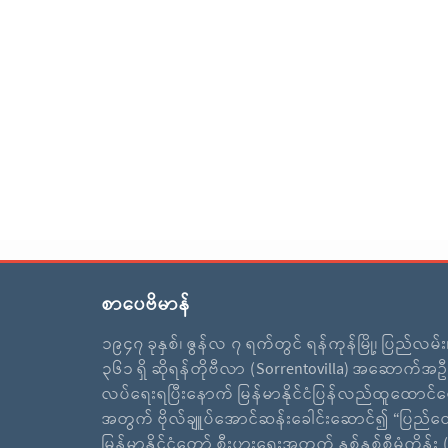
စာပေဗိမာန်
၁၉၄၇ ခုနှစ်၊ ဇွန်လ ၇ ရက်တွင် ရန်ကုန်မြို့၊ ပြည်လမ်
၃၆၁ ရှိ ဆိုရန်တိုဗီလာ (Sorrentovilla) အဆောက်အဦ
လပ်ရေးရပြီးနောက် မြန်မာနိုင်ငံပြန်လည်ထူထောင်ရ
အတွက် ဗိုလ်ချူပ်အောင်ဆန်းခေါင်းဆောင်၍ “ပြည်ထ
မြန်မာနိုင်ငံတော် စီးပွားရေးအတွက် နှစ်နှစ်စီမံကိန်း (