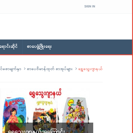
SIGN IN
ောင်းဆိုင်
စာပေဖွံ့ဖြိုးရေး
င်မစာမျက်နှာ
စာပေဗိမာန်ထုတ် စာအုပ်များ
ရွှေသွေးဂျာနယ်
ရွှေသွေးဂျာနယ်အကြောင်း