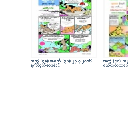
အတွဲ (၄၈)၊ အမှတ် (၃၀)၊ ၂၃-၇-၂၀၁၆
အတွဲ (၄၈)၊ အမ
ရက်ထုတ်စာစောင်
ရက်ထုတ်စာစေ