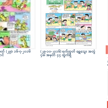
ှတ် (၂၉)၊ ၁၆-၇-၂၀၁၆
(၂၉-၁၀-၂၀၁၆) ရက်ထုတ် ရွှေသွေး အတွဲ
ာင်
၄၈၊ အမှတ် ၄၄ ထွက်ရှိ