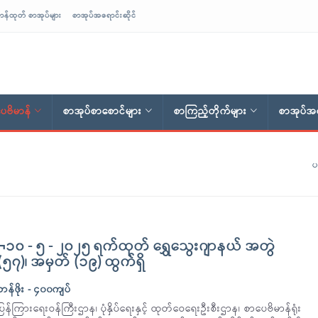
ာန်ထုတ် စာအုပ်များ
စာအုပ်အရောင်းဆိုင်
ေဗိမာန်
စာအုပ်စာစောင်များ
စာကြည့်တိုက်များ
စာအုပ်အရ
ပ
¬၁၀ - ၅ - ၂၀၂၅ ရက်ထုတ် ရွှေသွေးဂျာနယ် အတွဲ
(၅၇)၊ အမှတ် (၁၉) ထွက်ရှိ
တန်ဖိုး - ၄၀၀ကျပ်
ပြန်ကြားရေးဝန်ကြီးဌာန၊ ပုံနှိပ်ရေးနှင့် ထုတ်ဝေရေးဦးစီးဌာန၊ စာပေဗိမာန်ရုံး