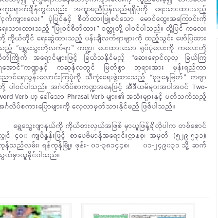
ဒုက္ခရောက်ချိန်တွင်လည်း အကူအညီပြန်လည်ရရှိပုံကို ရေးသားထားသည့်
“ငှက်ကျားလေး” ပုံပြင်နှင့် စိတ်ထားဖြူစင်သော မောင်ထွေးအကြောင်းကို
ရေးသားထားသည့် “ဖြူစင်စိတ်ထား” ဝတ္ထုတို့ ပါဝင်ပါသည်။ ထို့ပြင် ကလေး
တို့ ကိုယ်တိုင် ရေးဆွဲထားသည့် ပန်းချီလက်ရာများကို ထည့်သွင်း ဖော်ပြထား
သည့် “ရွှေသွေးတို့လက်ရာ” ကဏ္ဍ၊ ပေးထားသော ရုပ်ပုံလေးကို ကလေးတို့
စိတ်ကြိုက် အရောင်များဖြင့် ခြယ်သနိုင်မည့် “ဆေးရောင်လှလှ ခြယ်ကြ
ရအောင်”ကဏ္ဍနှင့် ကဆုန်လတွင် မြတ်စွာ ဘုရားအား မှန်းရည်ကာ
ညောင်ရေသွန်းလောင်းကြပုံကို သီကုံးရေးဖွဲ့ထားသည့် “ဗုဒ္ဓနေ့မြတ်” ကဗျာ
တို့ ပါဝင်ပါသည်။ အင်္ဂလိပ်စာကဏ္ဍအနေဖြင့် အီဒီယမ်များအပါအဝင် Two-
word Verb ဟု ခေါ်သော Phrasal Verb များ၏ အသုံးများနှင့် ပတ်သက်သည့်
အင်္ဂလိပ်စကားပြောများကို လေ့လာမှတ်သားနိုင်မည် ဖြစ်ပါသည်။
ရွှေသွေးဂျာနယ်ကို ကိုယ်စားလှယ်အဖြစ် မှာယူဖြန့်ချိလိုပါက တစ်စောင်
လျှင် ၄၀၀ ကျပ်နှုန်းဖြင့် စာပေဗိမာန်အရောင်းဌာနစု၊ အမှတ် (၅၂၉-၅၃၁)၊
ကုန်သည်လမ်း၊ ရန်ကုန်မြို့။ ဖုန်း- ၀၁-၃၈၁၄၄၈၊ ၀၁-၂၄၉၀၃၁ သို့ ဆက်
သွယ်မှာယူနိုင်ပါသည်။