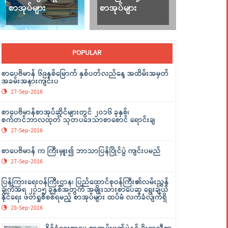
စာအုပ်များ
စာအုပ်များ
POPULAR
စာပေဗိမာန် ၆၉နှစ်မြောက် နှစ်ပတ်လည်နေ့ အထိမ်းအမှတ်
အခမ်းအနားကျင်းပ
27-Sep-2016
စာပေဗိမာန်စာအုပ်ဆိုင်များတွင် ၂၀၁၆ ခုနှစ်၊
စက်တင်ဘာလထုတ် သုတပဒေသာစာစောင် ရောင်းချ
27-Sep-2016
စာပေဗိမာန် က ကြီးမှူး၍ ဘာသာပြန်ပြိုင်ပွဲ ကျင်းပမည်
27-Sep-2016
ပြန်ကြားရေးဝန်ကြီးဌာန၊ ပြည်ထောင်စုဝန်ကြီး၏လမ်းညွှန်
ချက်အရ ၂၀၁၅ ခုနှစ်အတွက် အမျိုးသားစာပေဆု ရွေးချယ်
နိုင်ရေး ဖတ်ရှုစိစစ်ရမည့် စာအုပ်များ ထပ်မံ လက်ခံလျက်ရှိ
28-Sep-2016