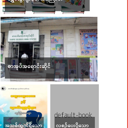
စာအုပ်အရောင်းဆိုင်
အသစ်ထွက်ရှိသော
လစဉ်ပေးပို့သော