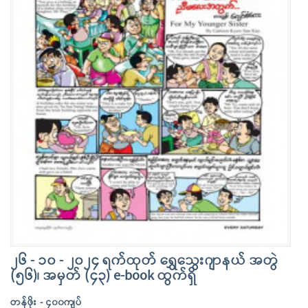
၂၆ - ၁၀ - ၂၀၂၄ ရက်ထုတ် ရွှေသွေးဂျာနယ် အတွဲ
(၅၆)၊ အမှတ် (၄၃) e-book ထွက်ရှိ
တန်ဖိုး - ၄၀၀ကျပ်