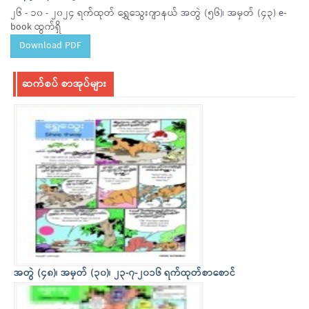
၂၆ - ၁၀ - ၂၀၂၄ ရက်ထုတ် ရွှေသွေးဂျာနယ် အတွဲ (၅၆)၊ အမှတ် (၄၃) e-
book ထွက်ရှိ
Download PDF
ဆက်စပ် စာအုပ်များ
အတွဲ (၄၈)၊ အမှတ် (၃၀)၊ ၂၃-၇-၂၀၁၆ ရက်ထုတ်စာစောင်