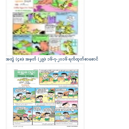
အတွဲ (၄၈)၊ အမှတ် (၂၉)၊ ၁၆-၇-၂၀၁၆ ရက်ထုတ်စာစောင်