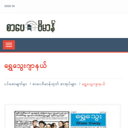
SIGN IN
sarpaybeikman
Toggle
navigation
ရွှေသွေးဂျာနယ်
ပင်မစာမျက်နှာ
စာပေဗိမာန်ထုတ် စာအုပ်များ
ရွှေသွေးဂျာနယ်