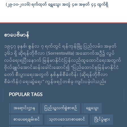
(၂၉-၁၀-၂၀၁၆) ရက်ထုတ် ရွှေသွေး အတွဲ ၄၈၊ အမှတ် ၄၄ ထွက်ရှိ
စာပေဗိမာန်
၁၉၄၇ ခုနှစ်၊ ဇွန်လ ၇ ရက်တွင် ရန်ကုန်မြို့၊ ပြည်လမ်း၊ အမှတ်
၃၆၁ ရှိ ဆိုရန်တိုဗီလာ (Sorrentovilla) အဆောက်အဦ၌ လွပ်
လပ်ရေးရပြီးနောက် မြန်မာနိုင်ငံပြန်လည်ထူထောင်ရေးအတွက်
ဗိုလ်ချူပ်အောင်ဆန်းခေါင်းဆောင်၍ “ပြည်ထောင်စုမြန်မာနိုင်ငံ
တော် စီးပွားရေးအတွက် နှစ်နှစ်စီမံကိန်း (ဆိုရန်တိုဗီလာ
စီမံကိန်း) ရေးဆွဲရေး” ကွန်ဖရင့်တစ်ခု ကျင်းပခဲ့ပါသည်။
POPULAR TAGS
အရောင်းဌာန
ပြည်သူ့လက်စွဲစာစဉ်
ရွှေသွေး
စာပေရေချမ်းစင်
သုတပဒေသာစာစောင်
ပြိုင်ပွဲများ