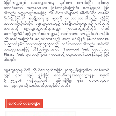
ပုံပြင်ကဏ္ဍတွင် အမှားများကနေ ရယ်စရာ ကောင်းပြီး ချစ်စရာ
ကောင်းသော အရာလေးများ ဖြစ်လာနိုင်ကြောင်း ဖတ်ရှုရမည် ဖြစ်
ပါသည်။ ဝတ္ထုကဏ္ဍအနေဖြင့် သီးပင်စားပင်များကို မိမိကိုယ်ပိုင် တစ်နိုင်
စိုက်ပျိုးခြင်း၏ အကျိုးကျေးဇူး များကို ရေးသားထားပါသည်။ ထို့ပြင်
ကလေးတို့ကိုယ်တိုင် ရေးဆွဲထားသည့် ပန်းချီလက်ရာများကို တင်ဆက်
ထားသည့် ရွှေသွေးတို့လက်ရာကဏ္ဍ၊ ကလေးတို့ကိုယ်တိုင် ပါဝင်
ဆောင်ရွက်နိုင်မည့် ဉာဏ်စမ်းကဏ္ဍနှင့် အသိဉာဏ်ပညာရှိခြင်း၏ တန်ဖိုး
ကြီးမားပုံအကြောင်း ရေးစပ်ထားသည့် ဆရာ မင်းနီခိုင် (မောင်တော)၏
“ပညာတံခွန်” ကဗျာကဏ္ဍတို့ကိုလည်း တင်ဆက်ထားပါသည်။ အင်္ဂလိပ်
စာကဏ္ဍအနေဖြင့် အီဒီယမ်များအပြင် Two-word Verb ဟုခေါ်သော
Phrasal Verb များအကြောင်း ကလေးတို့ လေ့လာမှတ်သားနိုင်မည် ဖြစ်
ပါသည်။
ရွှေသွေးဂျာနယ်ကို ကိုယ်စားလှယ်အဖြစ် မှာယူဖြန့်ချိလိုပါက တစ်စောင်
လျှင် ၄၀၀ ကျပ် နှုန်းဖြင့် စာပေဗိမာန်အရောင်းဌာနစု၊ အမှတ်
(၅၂၉-၅၃၁)၊ ကုန်သည်လမ်း၊ ရန်ကုန်မြို့။ ဖုန်း ၀၁-၃၈၁၄၄၈၊
၀၁-၂၄၉၀၃၁ သို့ ဆက်သွယ်မှာယူနိုင်ပါသည်။
ဆက်စပ် စာအုပ်များ