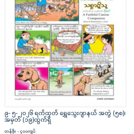
၉- ၅- ၂၀၂၆ ရက်ထုတ် ရွှေသွေးဂျာနယ် အတွဲ (၅၈)၊
အမှတ် (၁၉)ထွက်ရှိ
တန်ဖိုး - ၄၀၀ကျပ်