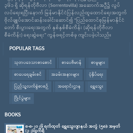
၃၆၁ ရှိ ဆိုရန်တိုဗီလာ (Sorrentovilla) အဆောက်အဦ၌ လွပ်
လပ်ရေးရပြီးနောက် မြန်မာနိုင်ငံပြန်လည်ထူထောင်ရေးအတွက်
ဗိုလ်ချူပ်အောင်ဆန်းခေါင်းဆောင်၍ “ပြည်ထောင်စုမြန်မာနိုင်ငံ
တော် စီးပွားရေးအတွက် နှစ်နှစ်စီမံကိန်း (ဆိုရန်တိုဗီလာ
စီမံကိန်း) ရေးဆွဲရေး” ကွန်ဖရင့်တစ်ခု ကျင်းပခဲ့ပါသည်။
POPULAR TAGS
သုတပဒေသာစာစောင်
စာပေဗိမာန်
စာမူများ
စာပေရေချမ်းစင်
အခမ်းအနားများ
ပုံနှိပ်ရေး
ပြည်သူ့လက်စွဲစာစဉ်
အရောင်းဌာန
ရွှေသွေး
ပြိုင်ပွဲများ
BOOKS
၈-၈-၂၀၂၆ ရက်ထုတ် ရွှေသွေးဂျာနယ် အတွဲ (၅၈)၊ အမှတ်
(၃၂)ထွက်ရှိ