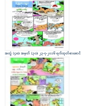
အတွဲ (၄၈)၊ အမှတ် (၃၀)၊ ၂၃-၇-၂၀၁၆ ရက်ထုတ်စာစောင်