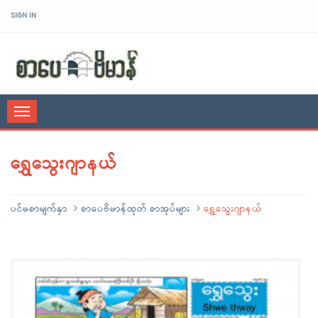
SIGN IN
sarpaybeikman
Toggle
navigation
ရွှေသွေးဂျာနယ်
ပင်မစာမျက်နှာ
စာပေဗိမာန်ထုတ် စာအုပ်များ
ရွှေသွေးဂျာနယ်