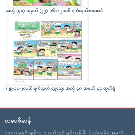
အတွဲ (၄၈)၊ အမှတ် (၂၉)၊ ၁၆-၇-၂၀၁၆ ရက်ထုတ်စာစောင်
(၂၉-၁၀-၂၀၁၆) ရက်ထုတ် ရွှေသွေး အတွဲ ၄၈၊ အမှတ် ၄၄ ထွက်ရှိ
စာပေဗိမာန်
၁၉၄၇ ခုနှစ်၊ ဇွန်လ ၇ ရက်တွင် ရန်ကုန်မြို့၊ ပြည်လမ်း၊ အမှတ်