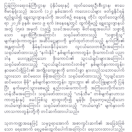
ပြန်ကြားရေးဝန်ကြီးဌာန၊ ပုံနှိပ်ရေးနှင့် ထုတ်ဝေရေးဦးစီးဌာန၊ စာပေ
ဗိမာန်ရုံးသည် အသက် (၁၂) နှစ်အောက် ကလေးငယ်များ ဖတ်ရှုနိုင်ရန်
ရည်ရွယ်၍ ရွှေသွေးဂျာနယ်ကို အပတ်စဉ် စနေနေ့ တိုင်း ထုတ်ဝေလျက်ရှိ
ရာ ၂၀၂၆ ခုနှစ်၊ မေလ ၉ ရက် (စနေနေ့)တွင် ထွက်ရှိမည့် ရွှေသွေးဂျာနယ်
အတွဲ (၅၈)၊ အမှတ် (၁၉)၌ သခင်အပေါ်ရော မိတ်ဆွေအပေါ်ပါ သစ္စာရှိ
သော ခွေးအိုကြီးအကြောင်း သရုပ်ဖော်ထားသည့် “သစ္စာရှိသူ”
မျက်နှာဖုံးကာတွန်း၊ အဆိပ်ငွေ့များကို မှုတ်ထုတ်တတ်သည့် နဂါးကြီး၏
အန္တရာယ်ကို နှိမ်နင်းပေးနိုင်ခဲ့သော လူငယ်လေးတစ်ဦးအကြောင်း
သရုပ်ဖော်ထားသည့် “နဂါးနိုင်” နှစ်မျက်နှာကာတွန်း၊ ဖိုးကောင်းထံ ပညာ
ဒါန ပေးလှူခဲ့ကြသော ဖိုးကောင်း၏ သူငယ်ချင်းများအကြောင်း
သရုပ်ဖော်ထားသည့် “သူငယ်ချင်းကောင်းတစ်စု” နှစ်မျက်နှာကာတွန်း၊
နှာမောင်းရှိခြင်း၏ အကျိုးကျေးဇူးကို ကောင်းစွာ နားလည်သဘောပေါက်
သွားသော ဆင်မလေး မိုမိုအကြောင်း သရုပ်ဖော်ထားသည့် “လှချင်သော
ဆင်မလေး မိုမို” နှစ်မျက်နှာကာတွန်း၊ ဘွားဘွား ၏ ဆံပင်ဖြူများကို ပြန်
ပြီး နက်မှောင်သွားစေမည့် နည်းလမ်းကောင်းကို အကြံပေးလိုက်သော
ဟန်သီမအကြောင်း သရုပ်ဖော်ထားသည့် “ဟန်သီမ” တစ်မျက်နှာဟာသ
ကာတွန်းနှင့် ဖခင်ဖြစ်သူ ရာထူးတိုး၍ မု့န်ဖိုး ပိုရတော့မည်ဆိုသော
ဘယ်ကျော်အကြောင်း သရုပ်ဖော်ထားသည့် “ဘယ်ကျော်” မျက်နှာဝက်
ဟာသကာတွန်းတို့ကို တင်ဆက်ထားပါသည်။
သုတကဏ္ဍအနေဖြင့် သမုဒ္ဒရာအောက် အစာကွင်းဆက်၏ အခြေခံဖြစ်
သော ရေအောက် ရေပူစမ်းထွက်ပေါက်အကြောင်း ရေးသားထားပါသည်။