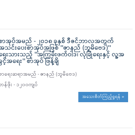
စာအုပ်အမည် - ၂၀၁၈ ခုနှစ် ဒီဇင်ဘာလအတွက်
အသင်းပေးစာအုပ်အဖြစ် ''ဇာနည် (ဘူမိဗေဒ)''
ရေးသားသည့် ''အကြမ်းဖက်ဝါဒ၊ လုံခြုံရေးနှင့် လူ့အ
ခွင့်အရေး'' စာအုပ် ဖြန့်ချိ
စာရေးဆရာအမည် - ဇာနည် (ဘူမိဗေဒ)
တန်ဖိုး - ၁၂၀၀ကျပ်
အသေးစိတ်ကြည့်ရှုရန် »