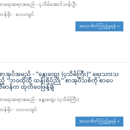
စာရေးဆရာအမည် - ပုသိမ်အောင်သန်းဦး
တန်ဖိုး - ၈၀၀ကျပ်
အသေးစိတ်ကြည့်ရှုရန် »
စာအုပ်အမည် - ''နွေးထွေး (ပုသိမ်ကြီး)'' ရေးသားသ
ည့် ''ဘ၀ထိုထို ထန်းရိပ်ညို'' စာအုပ်သစ်ကို စာပေ
ဗိမာန်က ထုတ်ဝေဖြန့်ချိ
စာရေးဆရာအမည် - နွေးထွေး (ပုသိမ်ကြီး)
တန်ဖိုး - ၁၀၀၀ကျပ်
အသေးစိတ်ကြည့်ရှုရန် »