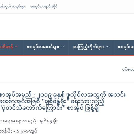
ာန်ထုတ် စာအုပ်များ
စာအုပ်အရောင်းဆိုင်
ေဗိမာန်
စာအုပ်စာစောင်များ
စာကြည့်တိုက်များ
စာအုပ်အရ
ပင်မစာ
စာအုပ်အမည် - ၂၀၁၉ ခုနှစ် ဇူလိုင်လအတွက် အသင်း
ပေးစာအုပ်အဖြစ် ''ချစ်နွေမိုး'' ရေးသားသည့်
''ပဲ့တင်သံကောက်ကြောင်း'' စာအုပ် ဖြန့်ချိ
စာရေးဆရာအမည် - ချစ်နွေမိုး
တန်ဖိုး - ၁၂၀၀ကျပ်