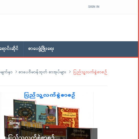
SIGN IN
ောင်းဆိုင်
စာပေဖွံ့ဖြိုးရေး
မျက်နှာ
စာပေဗိမာန်ထုတ် စာအုပ်များ
ပြည်သူ့လက်စွဲစာစဉ်
ပြည်သူ့လက်စွဲစာစဉ်