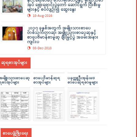
နိုင်ငံရေးစာပေ စာတမ်းဖတ်ပွဲနှင့် မိုးရာသီစာ
အုပ် ဈေးရောင်းပွဲတော် ဆောင်ရွက် ပြီးစီးမှု
များနှင့် စပ်လျဉ်း၍ ဆွေးနွေး
18-Aug-2016
၂၀၁၇ ခုနှစ်အတွက် အမျိုးသားစာပေ
တစ်သက်တာဆု၊ အမျိုးသားစာပေဆုနှင့်
စာပေဗိမာန်စာမူဆု ချီးမြှင့်ပွဲ အခမ်းအနား
ကျင်းပ
08-Dec-2018
ဆုရစာအုပ်များ
အမျိူးသားစာပေဆု
စာပေဗိမာန်ဆုရ
ပခုက္ကူဦးအုန်းဖေ
ရစာအုပ်များ
စာအုပ်များ
စာပေဆုရစာမူများ
စာပေဖွံ့ဖြိုးရေး