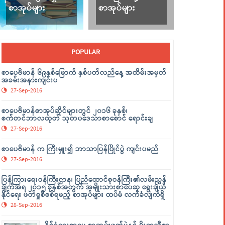
စာအုပ်များ
စာအုပ်များ
POPULAR
စာပေဗိမာန် ၆၉နှစ်မြောက် နှစ်ပတ်လည်နေ့ အထိမ်းအမှတ်
အခမ်းအနားကျင်းပ
27-Sep-2016
စာပေဗိမာန်စာအုပ်ဆိုင်များတွင် ၂၀၁၆ ခုနှစ်၊
စက်တင်ဘာလထုတ် သုတပဒေသာစာစောင် ရောင်းချ
27-Sep-2016
စာပေဗိမာန် က ကြီးမှူး၍ ဘာသာပြန်ပြိုင်ပွဲ ကျင်းပမည်
27-Sep-2016
ပြန်ကြားရေးဝန်ကြီးဌာန၊ ပြည်ထောင်စုဝန်ကြီး၏လမ်းညွှန်
ချက်အရ ၂၀၁၅ ခုနှစ်အတွက် အမျိုးသားစာပေဆု ရွေးချယ်
နိုင်ရေး ဖတ်ရှုစိစစ်ရမည့် စာအုပ်များ ထပ်မံ လက်ခံလျက်ရှိ
28-Sep-2016