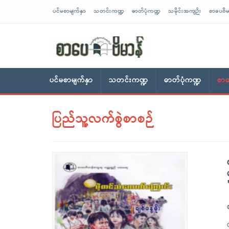
ပင်မစာမျက်နှာ
သတင်းကဏ္ဍ
ဓာတ်ပုံကဏ္ဍ
သမိုင်းအကျဉ်း
စာပေဗိမ
sarpaybeikman
ပင်မစာမျက်နှာ
သတင်းကဏ္ဍ
ဓာတ်ပုံကဏ္ဍ
စာပ
ပြည်သူ့လက်စွဲစာစဉ်