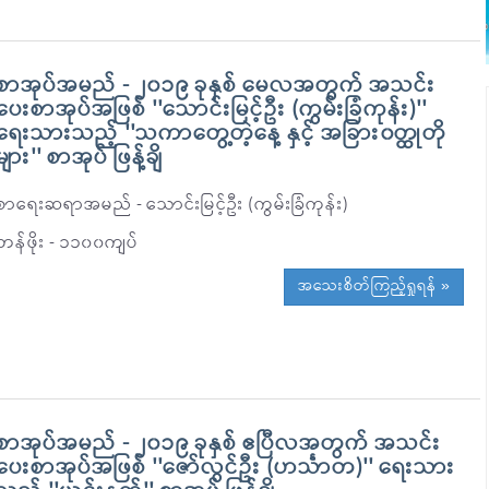
စာအုပ်အမည် - ၂၀၁၉ ခုနှစ် မေလအတွက် အသင်း
ပေးစာအုပ်အဖြစ် ''သောင်းမြင့်ဦး (ကွမ်းခြံကုန်း)''
ရေးသားသည့် ''သကာတွေ့တဲ့နေ့ နှင့် အခြား၀တ္ထုတို
များ'' စာအုပ် ဖြန့်ချိ
စာရေးဆရာအမည် - သောင်းမြင့်ဦး (ကွမ်းခြံကုန်း)
တန်ဖိုး - ၁၁၀၀ကျပ်
အသေးစိတ်ကြည့်ရှုရန် »
စာအုပ်အမည် - ၂၀၁၉ ခုနှစ် ဧပြီလအတွက် အသင်း
ပေးစာအုပ်အဖြစ် ''ဇော်လွင်ဦး (ဟင်္သာတ)'' ရေးသား