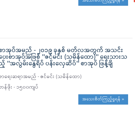
အသေးစိတ်ကြည့်ရှုရန် »
စာအုပ်အမည် - ၂၀၁၉ ခုနှစ် မတ်လအတွက် အသင်း
ပေးစာအုပ်အဖြစ် ''ဇင်မင်း (သမိန်ထော)'' ရေးသားသ
ည့် ''အလွမ်းနွေရိပ် ပန်းလှေဆိပ်'' စာအုပ် ဖြန့်ချိ
စာရေးဆရာအမည် - ဇင်မင်း (သမိန်ထော)
တန်ဖိုး - ၁၅၀၀ကျပ်
အသေးစိတ်ကြည့်ရှုရန် »