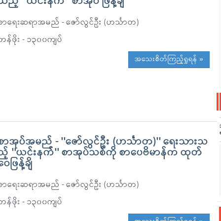
သည့် ''ယင်းနက်'' စာအုပ် ဖြန့်ချိ
စာရေးဆရာအမည် - ဇော်လွင်ဦး (ဟင်္သာတ)
တန်ဖိုး - ၁၃၀၀ကျပ်
အသေးစိတ်ကြည့်ရှုရန် »
စာအုပ်အမည် - ''ဇော်လွင်ဦး (ဟင်္သာတ)'' ရေးသားသ
ည့် ''ယင်းနက်'' စာအုပ်သစ်ကို စာပေဗိမာန်က ထုတ်
ဝေဖြန့်ချိ
စာရေးဆရာအမည် - ဇော်လွင်ဦး (ဟင်္သာတ)
တန်ဖိုး - ၁၃၀၀ကျပ်