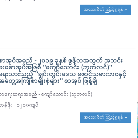
အသေးစိတ်ကြည့်ရှုရန် »
စာအုပ်အမည် - ၂၀၁၉ ခုနှစ် ဇွန်လအတွက် အသင်း
ပေးစာအုပ်အဖြစ် ''ကျော်သောင်း (ဘုတလင်)''
ရေးသားသည့် ''ချင်းတွင်းဒေသ ဖောင်သမားဘ၀နှင့်
အတွေ့အကြုံစာမျိုးစုံများ'' စာအုပ် ဖြန့်ချိ
စာရေးဆရာအမည် - ကျော်သောင်း (ဘုတလင်)
တန်ဖိုး - ၁၂၀၀ကျပ်
အသေးစိတ်ကြည့်ရှုရန် »