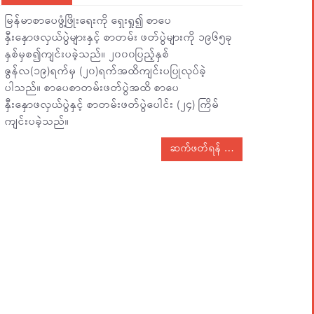
မြန်မာစာပေဖွံ့ဖြိုးရေးကို ရှေးရှု၍ စာပေ
နှီးနှောဖလှယ်ပွဲများနှင့် စာတမ်း ဖတ်ပွဲများကို ၁၉၆၅ခု
နှစ်မှစ၍ကျင်းပခဲ့သည်။ ၂၀၀၀ပြည့်နှစ်
ဇွန်လ(၁၉)ရက်မှ (၂၀)ရက်အထိကျင်းပပြုလုပ်ခဲ့
ပါသည်။ စာပေစာတမ်းဖတ်ပွဲအထိ စာပေ
နှီးနှောဖလှယ်ပွဲနှင့် စာတမ်းဖတ်ပွဲပေါင်း (၂၄) ကြိမ်
ကျင်းပခဲ့သည်။
ဆက်ဖတ်ရန်