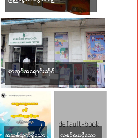
စာအုပ်အရောင်းဆိုင်
အသစ်ထွက်ရှိသော
လစဉ်ပေးပို့သော