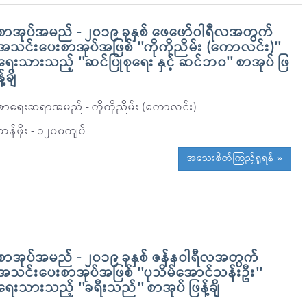
စာအုပ်အမည် - ၂၀၁၉ ခုနှစ် ဖေဖော်ဝါရီလအတွက်
အသင်းပေးစာအုပ်အဖြစ် ''ကိုကိုညိမ်း (ကောလင်း)''
ရေးသားသည့် ''ဆင်ပြုစုရေး နှင့် ဆင်ဘ၀'' စာအုပ် ဖြ
န့်ချိ
စာရေးဆရာအမည် - ကိုကိုညိမ်း (ကောလင်း)
တန်ဖိုး - ၁၂၀၀ကျပ်
အသေးစိတ်ကြည့်ရှုရန် »
စာအုပ်အမည် - ၂၀၁၉ ခုနှစ် ဇန်နဝါရီလအတွက်
အသင်းပေးစာအုပ်အဖြစ် ''ပုသိမ်အောင်သန်းဦး''
ရေးသားသည့် ''ခရီးသည်'' စာအုပ် ဖြန့်ချိ