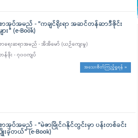
စာအုပ်အမည် - "ကချင်ရိုးရာ အဆင်တန်ဆာဒီဇိုင်း
များ" (e-Book)
စာရေးဆရာအမည် - အိအိမော် (ယဉ်ကျေးမှု)
တန်ဖိုး - ၇၀၀ကျပ်
အသေးစိတ်ကြည့်ရှုရန် »
စာအုပ်အမည် - "မဲဇာမြိုင်ဂနိုင်တွင်းမှာ ပန်းတစ်ခင်း
ပျိုးခဲ့တယ်" (e-Book)