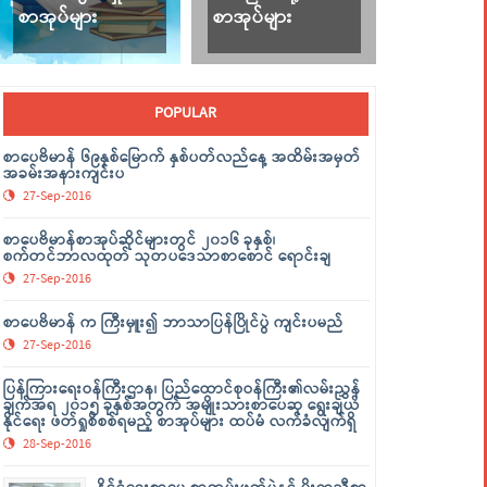
စာအုပ်များ
စာအုပ်များ
POPULAR
စာပေဗိမာန် ၆၉နှစ်မြောက် နှစ်ပတ်လည်နေ့ အထိမ်းအမှတ်
အခမ်းအနားကျင်းပ
27-Sep-2016
စာပေဗိမာန်စာအုပ်ဆိုင်များတွင် ၂၀၁၆ ခုနှစ်၊
စက်တင်ဘာလထုတ် သုတပဒေသာစာစောင် ရောင်းချ
27-Sep-2016
စာပေဗိမာန် က ကြီးမှူး၍ ဘာသာပြန်ပြိုင်ပွဲ ကျင်းပမည်
27-Sep-2016
ပြန်ကြားရေးဝန်ကြီးဌာန၊ ပြည်ထောင်စုဝန်ကြီး၏လမ်းညွှန်
ချက်အရ ၂၀၁၅ ခုနှစ်အတွက် အမျိုးသားစာပေဆု ရွေးချယ်
နိုင်ရေး ဖတ်ရှုစိစစ်ရမည့် စာအုပ်များ ထပ်မံ လက်ခံလျက်ရှိ
28-Sep-2016