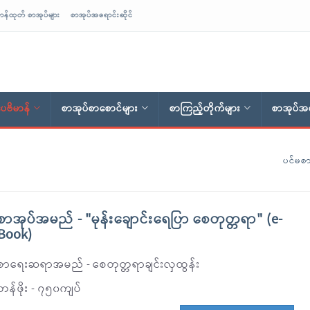
ာန်ထုတ် စာအုပ်များ
စာအုပ်အရောင်းဆိုင်
ေဗိမာန်
စာအုပ်စာစောင်များ
စာကြည့်တိုက်များ
စာအုပ်အရ
ပင်မစာ
စာအုပ်အမည် - "မုန်းချောင်းရေပြာ စေတုတ္တရာ" (e-
Book)
စာရေးဆရာအမည် - စေတုတ္တရာချင်းလှထွန်း
တန်ဖိုး - ၇၅၀ကျပ်