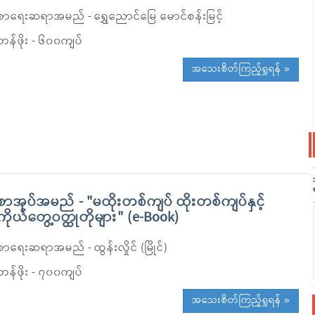
စာရေးဆရာအမည် - ရွှေညောင်မြေ မောင်စန်းမြင့်
တန်ဖိုး - ၆၀၀ကျပ်
အသေးစိတ်ကြည့်ရှုရန် »
စာအုပ်အမည် - "မထိုးတစ်ကျပ် ထိုးတစ်ကျပ်နှင့်
ကိုယ်တွေ့ဝတ္ထုတိုများ" (e-Book)
စာရေးဆရာအမည် - ထွန်းလှိုင် (မြိုင်)
တန်ဖိုး - ၇၀၀ကျပ်
အသေးစိတ်ကြည့်ရှုရန် »