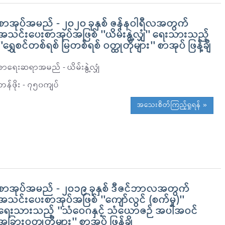
စာအုပ်အမည် - ၂၀၂၀ ခုနှစ် ဇန်နဝါရီလအတွက်
အသင်းပေးစာအုပ်အဖြစ် ''ယိမ်းနွဲ့လျှံ'' ရေးသားသည့်
''ရွှေစင်တစ်ရစ် မြတစ်ရစ် ဝတ္ထုတိုများ'' စာအုပ် ဖြန့်ချိ
စာရေးဆရာအမည် - ယိမ်းနွဲ့လျှံ
တန်ဖိုး - ၇၅၀ကျပ်
အသေးစိတ်ကြည့်ရှုရန် »
စာအုပ်အမည် - ၂၀၁၉ ခုနှစ် ဒီဇင်ဘာလအတွက်
အသင်းပေးစာအုပ်အဖြစ် ''ကျော်လွင် (စက်မှု)''
ရေးသားသည့် ''သံဝေဂနှင့် သံယောဇဉ် အပါအဝင်
အခြားဝတ္ထုတိုများ'' စာအုပ် ဖြန့်ချိ