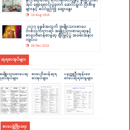
နိုင်ငံရေးစာပေ စာတမ်းဖတ်ပွဲနှင့် မိုးရာသီစာ
အုပ် ဈေးရောင်းပွဲတော် ဆောင်ရွက် ပြီးစီးမှု
များနှင့် စပ်လျဉ်း၍ ဆွေးနွေး
18-Aug-2016
၂၀၁၇ ခုနှစ်အတွက် အမျိုးသားစာပေ
တစ်သက်တာဆု၊ အမျိုးသားစာပေဆုနှင့်
စာပေဗိမာန်စာမူဆု ချီးမြှင့်ပွဲ အခမ်းအနား
ကျင်းပ
08-Dec-2018
ဆုရစာအုပ်များ
အမျိူးသားစာပေဆု
စာပေဗိမာန်ဆုရ
ပခုက္ကူဦးအုန်းဖေ
ရစာအုပ်များ
စာအုပ်များ
စာပေဆုရစာမူများ
စာပေဖွံ့ဖြိုးရေး