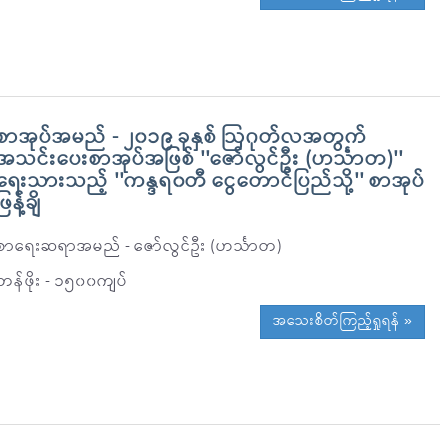
စာအုပ်အမည် - ၂၀၁၉ ခုနှစ် ဩဂုတ်လအတွက်
အသင်းပေးစာအုပ်အဖြစ် ''ဇော်လွင်ဦး (ဟင်္သာတ)''
ရေးသားသည့် ''ကန္ဒရ၀တီ ငွေတောင်ပြည်သို့'' စာအုပ်
ဖြန့်ချိ
စာရေးဆရာအမည် - ဇော်လွင်ဦး (ဟင်္သာတ)
တန်ဖိုး - ၁၅၀၀ကျပ်
အသေးစိတ်ကြည့်ရှုရန် »