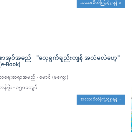
အသေးစိတ်ကြည့်ရှုရန် »
စာအုပ်အမည် - "လှေခွက်ချည်းကျန် အလံမလဲဟေ့"
(e-Book)
စာရေးဆရာအမည် - မောင် (မကွေး)
တန်ဖိုး - ၁၅၀၀ကျပ်
အသေးစိတ်ကြည့်ရှုရန် »