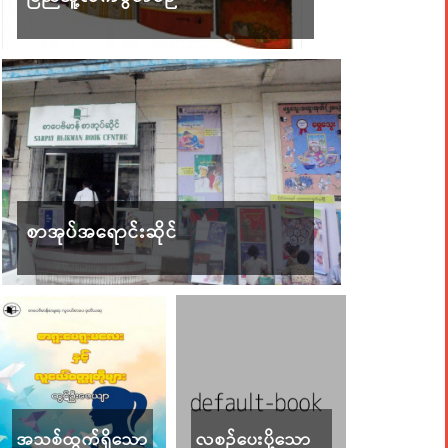
စာအုပ်အရောင်းဆိုင်
အသစ်ထွက်ရှိသော
လစဉ်ပေးပို့သော