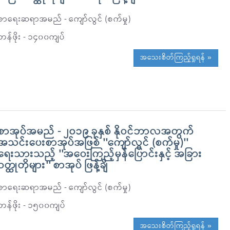
စာရေးဆရာအမည် - ကျော်လွင် (စက်မှု)
တန်ဖိုး - ၁၄၀၀ကျပ်
အသေးစိတ်ကြည့်ရှုရန် »
စာအုပ်အမည် - ၂၀၁၉ ခုနှစ် နိုဝင်ဘာလအတွက်
အသင်းပေးစာအုပ်အဖြစ် ''ကျော်လွင် (စက်မှု)''
ရေးသားသည့် ''အဝေးကြည့်မှန်ပြောင်းနှင့် အခြား
ဝတ္ထုတိုများ'' စာအုပ် ဖြန့်ချိ
စာရေးဆရာအမည် - ကျော်လွင် (စက်မှု)
တန်ဖိုး - ၁၅၀၀ကျပ်
အသေးစိတ်ကြည့်ရှုရန် »