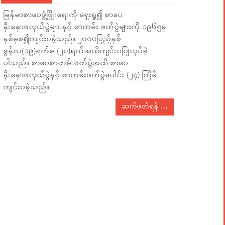
မြန်မာစာပေဖွံ့ဖြိုးရေးကို ရှေးရှု၍ စာပေ
နှီးနှောဖလှယ်ပွဲများနှင့် စာတမ်း ဖတ်ပွဲများကို ၁၉၆၅ခု
နှစ်မှစ၍ကျင်းပခဲ့သည်။ ၂၀၀၀ပြည့်နှစ်
ဇွန်လ(၁၉)ရက်မှ (၂၀)ရက်အထိကျင်းပပြုလုပ်ခဲ့
ပါသည်။ စာပေစာတမ်းဖတ်ပွဲအထိ စာပေ
နှီးနှောဖလှယ်ပွဲနှင့် စာတမ်းဖတ်ပွဲပေါင်း (၂၄) ကြိမ်
ကျင်းပခဲ့သည်။
ဆက်ဖတ်ရန်