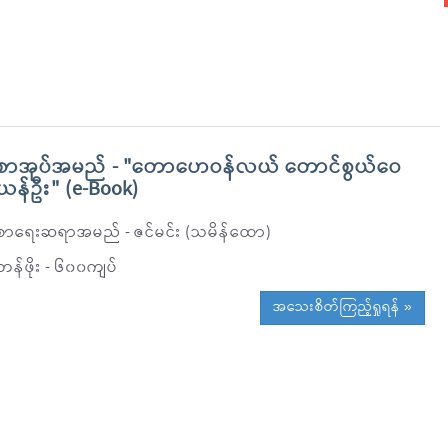
စာအုပ်အမည် - "တောဟေဝန်လယ် တောင်စွယ်ဝေ
ယန်ဦး" (e-Book)
စာရေးဆရာအမည် - ဇင်မင်း (သမိန်ထော)
တန်ဖိုး - ၆၀၀ကျပ်
အသေးစိတ်ကြည့်ရှုရန် »