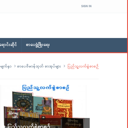
SIGN IN
ောင်းဆိုင်
စာပေဖွံ့ဖြိုးရေး
မျက်နှာ
စာပေဗိမာန်ထုတ် စာအုပ်များ
ပြည်သူ့လက်စွဲစာစဉ်
ပြည်သူ့လက်စွဲစာစဉ်