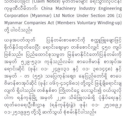
သတိပေးခြင်း (Claim Notice) မှတ်တမ်းများ ခရီးသွားလုပ်ငန်း
ကုမ္ပဏီလီမိတက်၊ China Machinery Industry Engineering
Corporation (Myanmar) Ltd Notice Under Section 206 (1)
Myanmar Companies Act (Members Voluntary Winding-up)
တို့ ပါဝင်သည်။
ယခုအပတ်ထုတ် ပြန်တမ်းစာစောင်ကို စက္ကူဖြူချောဖြင့်
ရိုက်နှိပ်ထုတ်ဝေပြီး ရောင်းစျေးမှာ တစ်စောင်လျှင် ၄၅၀ ကျပ်
ဖြစ်သည်။ ပြည်ထောင်စုသမ္မတ မြန်မာနိုင်ငံတော်ပြန်တမ်းကို
အမှတ် ၅၂၉-၅၃၁၊ ကုန်သည်လမ်း၊ စာပေဗိမာန် စာအုပ်အ
ရောင်းဆိုင် (ဖုန်း ၀၁- ၂၄၉၀၃၁ နှင့် ၀၁- ၃၈၁၄၄၈) နှင့်
အမှတ် - တ (၅၅)၊ သပြေကုန်းစျေး၊ နေပြည်တော်ရှိ စာပေ
ဗိမာန်စာအုပ်ဆိုင် (ဖုန်း ၀၆၇-၄၁၄၆၈၁) တို့တွင် ဖြန့်ချိရောင်းချ
လျက် ရှိပါသည်။ တစ်နှစ်စာ ကြိုတင်ငွေ ပေးသွင်း၍ ဝယ်ယူလို
ပါက ရန်ကုန်မြို့ အမှတ် ၂၂၈၊ သိမ်ဖြူလမ်းရှိ ပုံနှိပ်ရေးနှင့်
ထုတ်ဝေရေးဦးစီးဌာန (ရန်ကုန်ရုံးခွဲ)၊ ဖုန်း ဝ၁- ၂၅၁၈၉၂၊
ဝ၁-၂၅၁၉၉၅ တို့သို့ ဆက်သွယ် စုံစမ်းနိုင်ပါသည်။