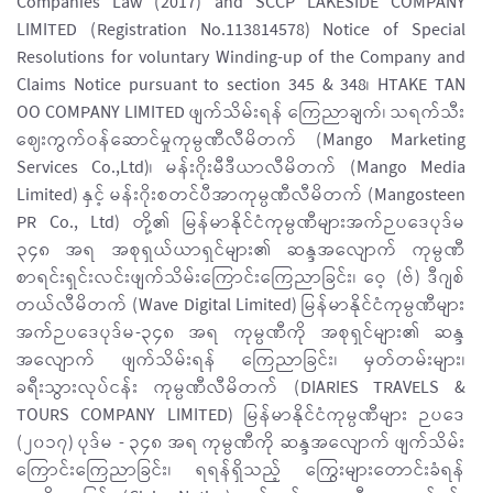
Companies Law (2017) and SCCP LAKESIDE COMPANY
LIMITED (Registration No.113814578) Notice of Special
Resolutions for voluntary Winding-up of the Company and
Claims Notice pursuant to section 345 & 348၊ HTAKE TAN
OO COMPANY LIMITED ဖျက်သိမ်းရန် ကြေညာချက်၊ သရက်သီး
ဈေးကွက်ဝန်ဆောင်မှုကုမ္ပဏီလီမိတက် (Mango Marketing
Services Co.,Ltd)၊ မန်းဂိုးမီဒီယာလီမိတက် (Mango Media
Limited) နှင့် မန်းဂိုးစတင်ပီအာကုမ္ပဏီလီမိတက် (Mangosteen
PR Co., Ltd) တို့၏ မြန်မာနိုင်ငံကုမ္ပဏီများအက်ဉပဒေပုဒ်မ
၃၄၈ အရ အစုရှယ်ယာရှင်များ၏ ဆန္ဒအလျောက် ကုမ္ပဏီ
စာရင်းရှင်းလင်းဖျက်သိမ်းကြောင်းကြေညာခြင်း၊ ဝေ့ (ဗ်) ဒီဂျစ်
တယ်လီမိတက် (Wave Digital Limited) မြန်မာနိုင်ငံကုမ္ပဏီများ
အက်ဉပဒေပုဒ်မ-၃၄၈ အရ ကုမ္ပဏီကို အစုရှင်များ၏ ဆန္ဒ
အလျောက် ဖျက်သိမ်းရန် ကြေညာခြင်း၊ မှတ်တမ်းများ၊
ခရီးသွားလုပ်ငန်း ကုမ္ပဏီလီမိတက် (DIARIES TRAVELS &
TOURS COMPANY LIMITED) မြန်မာနိုင်ငံကုမ္ပဏီများ ဉပဒေ
(၂၀၁၇) ပုဒ်မ - ၃၄၈ အရ ကုမ္ပဏီကို ဆန္ဒအလျောက် ဖျက်သိမ်း
ကြောင်းကြေညာခြင်း၊ ရရန်ရှိသည့် ကြွေးများတောင်းခံရန်