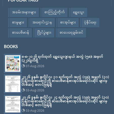
POPULAR TAGS
အခမ်းအနားများ
စာကြည့်တိုက်
ရွှေသွေး
စာမူများ
အရောင်းဌာန
စာအုပ်များ
ပုံနှိပ်ရေး
စာပေဗိမာန်
ပြိုင်ပွဲများ
စာပေရေချမ်းစင်
BOOKS
၈-၈-၂၀၂၆ ရက်ထုတ် ရွှေသွေးဂျာနယ် အတွဲ (၅၈)၊ အမှတ်
(၃၂)ထွက်ရှိ
07-Aug-2026
၂၀၂၆ ခုနှစ်၊ ဇူလိုင်လ ၃၁ ရက်ထုတ် အတွဲ (၇၉)၊ အမှတ် (၃၁)
ပြန်တမ်းစာစောင်ကို စာပေဗိမာန်စာအုပ်အရောင်းဆိုင် များမှ
တစ်ဆင့် စတင်ဖြန့်ချိ
03-Aug-2026
၂၀၂၆ ခုနှစ်၊ ဇူလိုင်လ ၂၄ ရက်ထုတ် အတွဲ (၇၉)၊ အမှတ် (၃၀)
ပြန်တမ်းစာစောင်ကို စာပေဗိမာန်စာအုပ်အရောင်းဆိုင် များမှ
တစ်ဆင့် စတင်ဖြန့်ချိ
03-Aug-2026