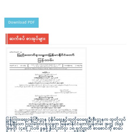
Download PDF
ဆက်စပ် စာအုပ်များ
ပြန်ကြားရေးဝန်ကြီးဌာန ပုံနှိပ်ရေးနှင့်ထုတ်ဝေရေးဦးစီးဌာနက ထုတ်လုပ်
ဖြန့်ချိသော ပြည်ထောင်စုသမ္မတ မြန်မာနိုင်ငံတော်ပြန်တမ်း အတွဲ (၆၉)၊
အမှတ် (၄၈)၊ ၂၀၁၆ ခုနှစ် နိုဝင်ဘာလ ၁၈ ရက်ထုတ် စာစောင်ကို စာပေ