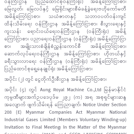
ဝန်ကြီးဌာန (ပြည်ထောင်စုဝန်ကြီးရုံး) အမိန့်ကြော်ငြာစာ၊
မြေလွတ်၊ မြေလပ်နှင့် မြေရိုင်းများစီမံခန့်ခွဲရေးဗဟိုကော်မတီ
အမိန့်ကြော်ငြာစာ၊ သယံဇာတနှင့် သဘာဝပတ်ဝန်းကျင်
ထိန်းသိမ်းရေး ဝန်ကြီးဌာန အမိန့်ကြော်ငြာစာ၊ စီးပွားရေးနှင့်
ကူးသန်း ရောင်းဝယ်ရေးဝန်ကြီးဌာန (ဝန်ကြီးရုံး) အမိန့်
ကြော်ငြာစာ၊ ပညာရေးဝန်ကြီးဌာန (ဝန်ကြီးရုံး) အမိန့်ကြော်ငြာ
စာ၊ အမျိုးသားစံချိန်စံညွှန်းကောင်စီ အမိန့်ကြော်ငြာစာ၊
ဆောက်လုပ်ရေးဝန်ကြီးဌာန အမိန့်ကြော်ငြာစာ၊ ဟိုတယ်နှင့်
ခရီးသွားလာရေး ဝန်ကြီးဌာန (ဝန်ကြီးရုံး) အမိန့်ကြော်ငြာစာ၊
ပြည်ထောင်စုရှေ့နေချုပ်ရုံး အမိန့်ကြော်ငြာစာ၊
အပိုင်း (၂) တွင် ငွေတိုက်ဦးစီးဌာန အမိန့်ကြော်ငြာစာ၊
အပိုင်း (၄) တွင် Aung Royal Machine Co.,Ltd မြန်မာနိုင်ငံ
ကုမ္ပဏီများအက်ဉပဒေပုဒ်မ ၂၉၂ (က) အရ အစုရှင်များဆန္ဒ
အလျောက် ဖျက်သိမ်းရန် ကြေညာချက်၊ Notice Under Section
208 (E) Myanmar Companies Act Myanmar National
Industrial Gases Limited (Members Voluntary Winding-up)
Invitation to Final Meeting၊ In the Matter of the Myanmar