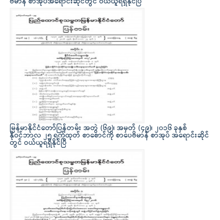
ဗိမာန် စာအုပ်အရောင်းဆိုင်တွင် ဝယ်ယူရရှိနိုင်ပြီ
မြန်မာနိုင်ငံတော်ပြန်တမ်း အတွဲ (၆၉)၊ အမှတ် (၄၉)၊ ၂၀၁၆ ခုနှစ်
နိုဝင်ဘာလ ၂၅ ရက်ထုတ် စာစောင်ကို စာပေဗိမာန် စာအုပ် အရောင်းဆိုင်
တွင် ဝယ်ယူရရှိနိုင်ပြီ