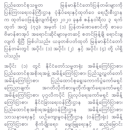
ပြည်ထောင်စုသမ္မတ မြန်မာနိုင်ငံတော်ပြန်တမ်းများကို
ပြန်ကြားရေးဝန်ကြီးဌာန ပုံနှိပ်ရေးနှင့်ထုတ်ဝေ ရေးဦးစီးဌာန
က ထုတ်ဝေဖြန့်ချိလျက်ရှိရာ ၂၀၂၀ ခုနှစ် ဇန်နဝါရီလ ၃ ရက်
ထုတ် အတွဲ (၇၃)၊ အမှတ် (၁) ပြန်တမ်းစာစောင်ကို စာပေ
ဗိမာန်စာအုပ် အရောင်းဆိုင်များမှတဆင့် စတင်ဖြန့်ချိ ရောင်းချ
လျက် ရှိပြီ ဖြစ်ပါသည်။ ယခုတစ်ပတ်ထုတ် မြန်မာနိုင်ငံတော်
ပြန်တမ်းတွင် အပိုင်း (၁) အပိုင်း (၂) နှင့် အပိုင်း (၄) တို့ ပါရှိ
ပါသည်။
အပိုင်း (၁) တွင် နိုင်ငံတော်သမ္မတရုံး အမိန့်ကြော်ငြာစာ၊
ပြည်ထောင်စုအစိုးရအဖွဲ့ အမိန့်ကြော်ငြာစာ၊ ပြည်သူ့လွှတ်တော်
အမိန့်ကြော်ငြာစာ၊ ပြည်ထောင်စုရွေးကောက်ပွဲကော်မရှင်
ကြေညာချက်၊ အဂတိလိုက်စားမှုတိုက်ဖျက်ရေးကော်မရှင်
အမိန့်ကြော်ငြာစာ၊ ပုဂ္ဂလိကပိုင် ပြုလုပ်ရေးကော်မရှင် အမိန့်
ကြော်ငြာစာ၊ နိုင်ငံခြားရေးဝန်ကြီးဌာန အမိန့်ကြော်ငြာစာ၊
ပြည်ထောင်စုအစိုးရအဖွဲ့ရုံးဝန်ကြီးဌာန အမိန့်ကြော်ငြာစာ၊
သာသနာရေးနှင့် ယဉ်ကျေးမှုဝန်ကြီးဌာန (ဝန်ကြီးရုံး) အမိန့်
ကြော်ငြာစာ၊ စိုက်ပျိုးရေး၊ မွေးမြူရေးနှင့် ဆည်မြောင်း