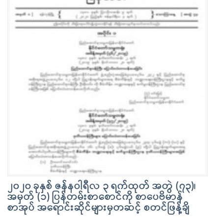
၂၀၂၀ ခုနှစ် ဇန်နဝါရီလ ၃ ရက်ထုတ် အတွဲ (၇၃)၊
အမှတ် (၁) ပြန်တမ်းစာစောင်ကို စာပေဗိမာန်
စာအုပ် အရောင်းဆိုင်များမှတဆင့် စတင်ဖြန့်ချိ