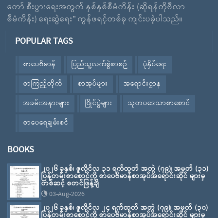
တော် စီးပွားရေးအတွက် နှစ်နှစ်စီမံကိန်း (ဆိုရန်တိုဗီလာ
စီမံကိန်း) ရေးဆွဲရေး” ကွန်ဖရင့်တစ်ခု ကျင်းပခဲ့ပါသည်။
POPULAR TAGS
စာပေဗိမာန်
ပြည်သူ့လက်စွဲစာစဉ်
ပုံနှိပ်ရေး
စာကြည့်တိုက်
စာအုပ်များ
အရောင်းဌာန
အခမ်းအနားများ
ပြိုင်ပွဲများ
သုတပဒေသာစာစောင်
စာပေရေချမ်းစင်
BOOKS
၂၀၂၆ ခုနှစ်၊ ဇူလိုင်လ ၃၁ ရက်ထုတ် အတွဲ (၇၉)၊ အမှတ် (၃၁)
ပြန်တမ်းစာစောင်ကို စာပေဗိမာန်စာအုပ်အရောင်းဆိုင် များမှ
တစ်ဆင့် စတင်ဖြန့်ချိ
03-Aug-2026
၂၀၂၆ ခုနှစ်၊ ဇူလိုင်လ ၂၄ ရက်ထုတ် အတွဲ (၇၉)၊ အမှတ် (၃၀)
ပြန်တမ်းစာစောင်ကို စာပေဗိမာန်စာအုပ်အရောင်းဆိုင် များမှ