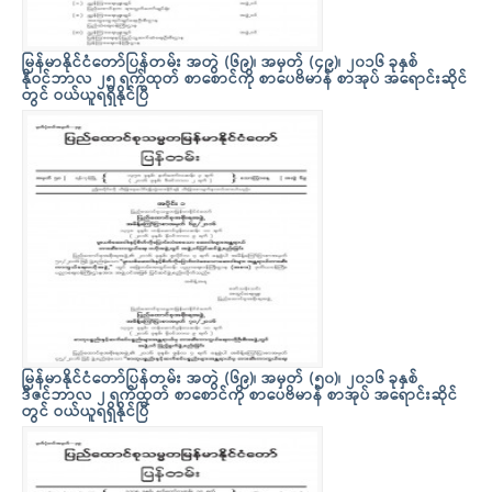
မြန်မာနိုင်ငံတော်ပြန်တမ်း အတွဲ (၆၉)၊ အမှတ် (၄၉)၊ ၂၀၁၆ ခုနှစ်
နိုဝင်ဘာလ ၂၅ ရက်ထုတ် စာစောင်ကို စာပေဗိမာန် စာအုပ် အရောင်းဆိုင်
တွင် ဝယ်ယူရရှိနိုင်ပြီ
မြန်မာနိုင်ငံတော်ပြန်တမ်း အတွဲ (၆၉)၊ အမှတ် (၅၀)၊ ၂၀၁၆ ခုနှစ်
ဒီဇင်ဘာလ ၂ ရက်ထုတ် စာစောင်ကို စာပေဗိမာန် စာအုပ် အရောင်းဆိုင်
တွင် ဝယ်ယူရရှိနိုင်ပြီ