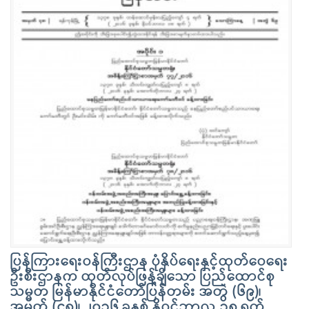
ပြန်ကြားရေးဝန်ကြီးဌာန ပုံနှိပ်ရေးနှင့်ထုတ်ဝေရေး
ဦးစီးဌာနက ထုတ်လုပ်ဖြန့်ချိသော ပြည်ထောင်စု
သမ္မတ မြန်မာနိုင်ငံတော်ပြန်တမ်း အတွဲ (၆၉)၊
အမှတ် (၄၈)၊ ၂၀၁၆ ခုနှစ် နိုဝင်ဘာလ ၁၈ ရက်