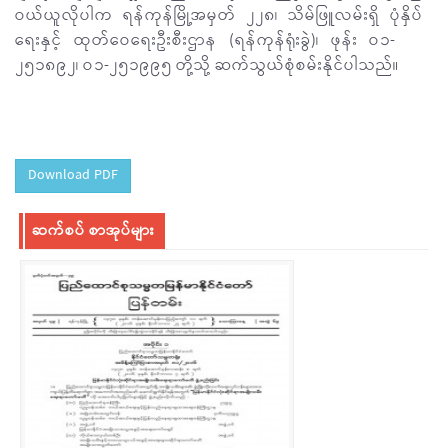
ဝယ်ယူလိုပါက ရန်ကုန်မြို့အမှတ် ၂၂၈၊ သိမ်ဖြူလမ်းရှိ ပုံနှိပ်
ရေးနှင့် ထုတ်ဝေရေးဦးစီးဌာန (ရန်ကုန်ရုံးခွဲ)၊ ဖုန်း ဝ၁-
၂၅၁၈၉၂၊ ဝ၁-၂၅၁၉၉၅ တို့သို့ ဆက်သွယ်စုံစမ်းနိုင်ပါသည်။
Download PDF
ဆက်စပ် စာအုပ်များ