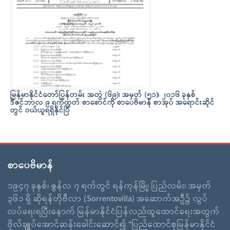
မြန်မာနိုင်ငံတော်ပြန်တမ်း အတွဲ (၆၉)၊ အမှတ် (၅၁)၊ ၂၀၁၆ ခုနှစ်
ဒီဇင်ဘာလ ၉ ရက်ထုတ် စာစောင်ကို စာပေဗိမာန် စာအုပ် အရောင်းဆိုင်
တွင် ဝယ်ယူရရှိနိုင်ပြီ
စာပေဗိမာန်
၁၉၄၇ ခုနှစ်၊ ဇွန်လ ၇ ရက်တွင် ရန်ကုန်မြို့၊ ပြည်လမ်း၊ အမှတ်
၃၆၁ ရှိ ဆိုရန်တိုဗီလာ (Sorrentovilla) အဆောက်အဦ၌ လွပ်
လပ်ရေးရပြီးနောက် မြန်မာနိုင်ငံပြန်လည်ထူထောင်ရေးအတွက်
ဗိုလ်ချူပ်အောင်ဆန်းခေါင်းဆောင်၍ “ပြည်ထောင်စုမြန်မာနိုင်ငံ