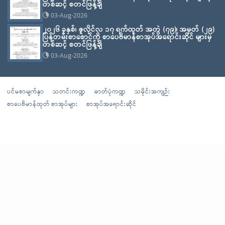
တစ်ဆင့် စတင်ဖြန့်ချိ
03-Aug-2026
၂၀၂၆ ခုနှစ်၊ ဇူလိုင်လ ၁၇ ရက်ထုတ် အတွဲ (၇၉)၊ အမှတ် (၂၉)
ပြန်တမ်းစာစောင်ကို စာပေဗိမာန်စာအုပ်အရောင်းဆိုင် များမှ
တစ်ဆင့် စတင်ဖြန့်ချိ
03-Aug-2026
ပင်မစာမျက်နှာ
သတင်းကဏ္ဍ
ဓာတ်ပုံကဏ္ဍ
သမိုင်းအကျဉ်း
စာပေဗိမာန်ထုတ် စာအုပ်များ
စာအုပ်အရောင်းဆိုင်