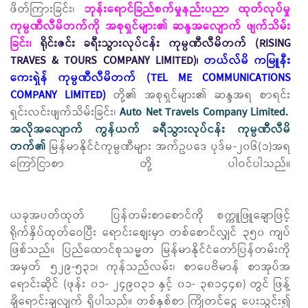
ဖိတ်ကြားခြင်း၊
ဘုန်းရောင်ခြည်စက်မှုနည်းပညာ ထုတ်လုပ်မှု
ကုမ္ပဏီလီမိတက်ကို အစုရှင်များ၏ ဆန္ဒအလျောက် ဖျက်သိမ်း
ခြင်း၊
ရိုင်းဇင်း ခရီးသွားလုပ်ငန်း ကုမ္ပဏီလီမိတက် (RISING
TRAVES & TOURS COMPANY LIMITED)၊
တယ်လ်မိ ကမြူနီး
ကေးရှဲန် ကုမ္ပဏီလီမိတက် (TEL ME COMMUNICATIONS
COMPANY LIMITED)
တို့၏ အစုရှင်များ၏ ဆန္ဒအရ စာရင်း
ရှင်းလင်းဖျက်သိမ်းခြင်း၊
Auto Net Travels Company Limited.
အလိုအလျောက် ကွန်ယက် ခရီသွားလုပ်ငန်း ကုမ္ပဏီလီမိ
တက်၏
မြန်မာနိုင်ငံကုမ္ပဏီများ အက်ဥပဒေ ပုဒ်မ-၂၀၆(၁)အရ
ကြော်ငြာစာ တို့ ပါဝင်ပါသည်။
ယခုအပတ်ထုတ် ပြန်တမ်းစာစောင်ကို စက္ကူဖြူချောဖြင့်
ရိုက်နှိပ်ထုတ်ဝေပြီး ရောင်းစျေးမှာ တစ်စောင်လျှင် ၃၅၀ ကျပ်
ဖြစ်သည်။ ပြည်ထောင်စုသမ္မတ မြန်မာနိုင်ငံတော်ပြန်တမ်းကို
အမှတ် ၅၂၉-၅၃၁၊ ကုန်သည်လမ်း၊ စာပေဗိမာန် စာအုပ်အ
ရောင်းဆိုင် (ဖုန်း ၀၁- ၂၄၉၀၃၁ နှင့် ၀၁- ၃၈၁၄၄၈) တွင် ဖြန့်
ချိရောင်းချလျက် ရှိပါသည်။ တစ်နှစ်စာ ကြိုတင်ငွေ ပေးသွင်း၍