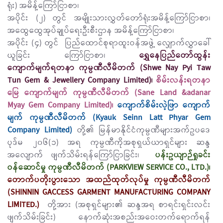
ရုံး) အမိန့်ကြော်ငြာစာ၊
အပိုင်း (၂) တွင် အမျိုးသားလွှတ်တော်ရုံးအမိန့်ကြော်ငြာစာ၊
အထွေထွေအုပ်ချုပ်ရေးဦးစီးဌာန အမိန့်ကြော်ငြာစာ၊
အပိုင်း (၄) တွင် ပြည်ထောင်စုရာထူးဝန်အဖွဲ့ လျှောက်လွှာခေါ်
ယူခြင်း ကြော်ငြာစာ၊
ရွှေနေပြည်တော်ထွန်း
ကျောက်မျက်ရတနာ ကုမ္ပဏီလီမိတက် (Shwe Nay Pyi Taw
Tun Gem & Jewellery Company Limited)၊
စိမ်းလန်းရတနာ
မြေ ကျောက်မျက် ကုမ္ပဏီလီမိတက် (Sane Land &adanar
Myay Gem Company Limited)၊
ကျောက်စိမ်းလဲ့ဖြာ ကျောက်
မျက် ကုမ္ပဏီလီမိတက် (Kyauk Seinn Latt Phyar Gem
Company Limited)
တို့၏ မြန်မာနိုင်ငံကုမ္ပဏီများအက်ဥပဒေ
ပုဒ်မ ၂၀၆(၁) အရ ကုမ္ပဏီကိုအစုရှယ်ယာရှင်များ ဆန္ဒ
အလျောက် ဖျက်သိမ်းရန်ကြော်ငြာခြင်း၊
ပန်းဥယျာဉ်ရှုခင်း
ဝန်ဆောင်မှု ကုမ္ပဏီလီမိတက် (PARKVIEW SERVICE CO., LTD.)၊
တောက်ပတိုးပွားသော အထည်ထုတ်လုပ်မှု ကုမ္ပဏီလီမိတက်
(SHINNIN GACCESS GARMENT MANUFACTURING COMPANY
LIMITED.)
တို့အား (အစုရှင်များ၏ ဆန္ဒအရ စာရင်းရှင်းလင်း
ဖျက်သိမ်းခြင်း) နောက်ဆုံးအစည်းအဝေးတက်ရောက်ရန်