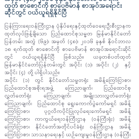
ထုတ် စာစောင်ကို စာပေဗိမာန် စာအုပ်အရောင်း
ဆိုင်တွင် ဝယ်ယူရရှိနိုင်ပြီ
ပြန်ကြားရေးဝန်ကြီးဌာန ပုံနှိပ်ရေးနှင့်ထုတ်ဝေရေးဦးစီးဌာနက
ထုတ်လုပ်ဖြန့်ချိသော ပြည်ထောင်စုသမ္မတ မြန်မာနိုင်ငံတော်
ပြန်တမ်း အတွဲ (၆၉)၊ အမှတ် (၄၈)၊ ၂၀၁၆ ခုနှစ် နိုဝင်ဘာလ
၁၈ ရက်ထုတ် စာစောင်ကို စာပေဗိမာန် စာအုပ်အရောင်းဆိုင်
တွင် ဝယ်ယူရရှိနိုင်ပြီ ဖြစ်သည်။ ယခုတစ်ပတ်ထုတ်
မြန်မာနိုင်ငံတော်ပြန်တမ်းတွင် အပိုင်း (၁)၊ အပိုင်း (၂) နှင့်
အပိုင်း (၄) တို့ ပါရှိပါသည်။
အပိုင်း (၁) တွင် နိုင်ငံတော်သမ္မတရုံး အမိန့်ကြော်ငြာစာ၊
ပြည်ထောင်စုအစိုးရအဖွဲ့ ကြေညာချက်၊ ပြည်ထောင်စု
လွှတ်တော်ရုံး ကြေညာချက်၊ အမျိုးသားလွှတ်တော်ရုံး
ကြေညာချက်၊ ပြည်ထောင်စု ရွေးကောက်ပွဲကော်မရှင် အမိန့်
ကြော်ငြာစာ၊ ပုဂ္ဂလိကပိုင်ပြုလုပ်ရေးကော်မရှင် အမိန့်
ကြော်ငြာစာ၊ ကာကွယ်ရေးဝန်ကြီးဌာန (ဝန်ကြီးရုံး) အမိန့်
ကြော်ငြာစာ၊ နိုင်ငံတော်အတိုင်ပင်ခံရုံး ဝန်ကြီးဌာန အမိန့်
ကြော်ငြာစာ၊ သာသနာရေးနှင့် ယဉ်ကျေးမှုဝန်ကြီးဌာန (ဝန်ကြီး