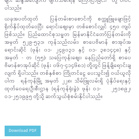
များ ဆန္ဒအလျောက် ဖျက်သိမ်းရန် ကြော်ငြာခြင်း၊ တို့ ပါဝင်
ပါသည်။
ယခုအပတ်ထုတ် ပြန်တမ်းစာစောင်ကို စက္ကူဖြူချောဖြင့်
ရိုက်နှိပ်ထုတ်ဝေပြီး ရောင်းစျေးမှာ တစ်စောင်လျှင် ၄၅၀ ကျပ်
ဖြစ်သည်။ ပြည်ထောင်စုသမ္မတ မြန်မာနိုင်ငံတော်ပြန်တမ်းကို
အမှတ် ၅၂၉-၅၃၁၊ ကုန်သည်လမ်း၊ စာပေဗိမာန် စာအုပ်အ
ရောင်းဆိုင် (ဖုန်း ၀၁- ၂၄၉၀၃၁ နှင့် ၀၁- ၃၈၁၄၄၈) နှင့်
အမှတ် - တ (၅၅)၊ သပြေကုန်းစျေး၊ နေပြည်တော်ရှိ စာပေ
ဗိမာန်စာအုပ်ဆိုင် (ဖုန်း ၀၆၇-၄၁၄၆၈၁) တို့တွင် ဖြန့်ချိရောင်းချ
လျက် ရှိပါသည်။ တစ်နှစ်စာ ကြိုတင်ငွေ ပေးသွင်း၍ ဝယ်ယူလို
ပါက ရန်ကုန်မြို့ အမှတ် ၂၂၈၊ သိမ်ဖြူလမ်းရှိ ပုံနှိပ်ရေးနှင့်
ထုတ်ဝေရေးဦးစီးဌာန (ရန်ကုန်ရုံးခွဲ)၊ ဖုန်း ဝ၁- ၂၅၁၈၉၂၊
ဝ၁-၂၅၁၉၉၅ တို့သို့ ဆက်သွယ်စုံစမ်းနိုင်ပါသည်။
Download PDF