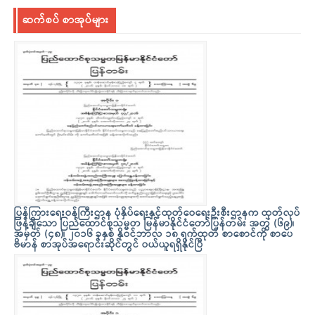
ဆက်စပ် စာအုပ်များ
ပြန်ကြားရေးဝန်ကြီးဌာန ပုံနှိပ်ရေးနှင့်ထုတ်ဝေရေးဦးစီးဌာနက ထုတ်လုပ်
ဖြန့်ချိသော ပြည်ထောင်စုသမ္မတ မြန်မာနိုင်ငံတော်ပြန်တမ်း အတွဲ (၆၉)၊
အမှတ် (၄၈)၊ ၂၀၁၆ ခုနှစ် နိုဝင်ဘာလ ၁၈ ရက်ထုတ် စာစောင်ကို စာပေ
ဗိမာန် စာအုပ်အရောင်းဆိုင်တွင် ဝယ်ယူရရှိနိုင်ပြီ