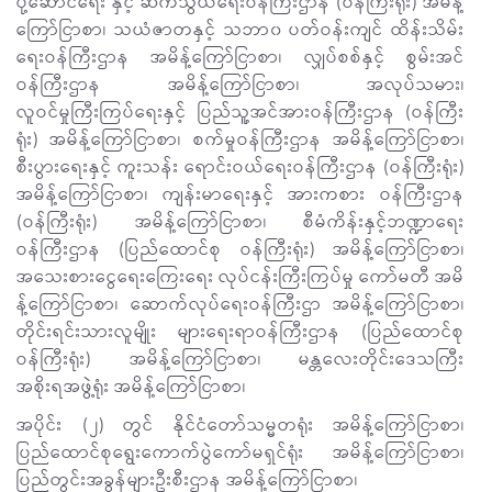
ပို့ဆောင်ရေး နှင့် ဆက်သွယ်ရေးဝန်ကြီးဌာန (ဝန်ကြီးရုံး) အမိန့်
ကြော်ငြာစာ၊ သယံဇာတနှင့် သဘာ၀ ပတ်ဝန်းကျင် ထိန်းသိမ်း
ရေးဝန်ကြီးဌာန အမိန့်ကြော်ငြာစာ၊ လျှပ်စစ်နှင့် စွမ်းအင်
ဝန်ကြီးဌာန အမိန့်ကြော်ငြာစာ၊ အလုပ်သမား၊
လူဝင်မှုကြီးကြပ်ရေးနှင့် ပြည်သူ့အင်အားဝန်ကြီးဌာန (ဝန်ကြီး
ရုံး) အမိန့်ကြော်ငြာစာ၊ စက်မှုဝန်ကြီးဌာန အမိန့်ကြော်ငြာစာ၊
စီးပွားရေးနှင့် ကူးသန်း ရောင်းဝယ်ရေးဝန်ကြီးဌာန (ဝန်ကြီးရုံး)
အမိန့်ကြော်ငြာစာ၊ ကျန်းမာရေးနှင့် အားကစား ဝန်ကြီးဌာန
(ဝန်ကြီးရုံး) အမိန့်ကြော်ငြာစာ၊ စီမံကိန်းနှင့်ဘဏ္ဍာရေး
ဝန်ကြီးဌာန (ပြည်ထောင်စု ဝန်ကြီးရုံး) အမိန့်ကြော်ငြာစာ၊
အသေးစားငွေရေးကြေးရေး လုပ်ငန်းကြီးကြပ်မှု ကော်မတီ အမိ
န့်ကြော်ငြာစာ၊ ဆောက်လုပ်ရေးဝန်ကြီးဌာ အမိန့်ကြော်ငြာစာ၊
တိုင်းရင်းသားလူမျိုး များရေးရာဝန်ကြီးဌာန (ပြည်ထောင်စု
ဝန်ကြီးရုံး) အမိန့်ကြော်ငြာစာ၊ မန္တလေးတိုင်းဒေသကြီး
အစိုးရအဖွဲ့ရုံး အမိန့်ကြော်ငြာစာ၊
အပိုင်း (၂) တွင် နိုင်ငံတော်သမ္မတရုံး အမိန့်ကြော်ငြာစာ၊
ပြည်ထောင်စုရွေးကောက်ပွဲကော်မရှင်ရုံး အမိန့်ကြော်ငြာစာ၊
ပြည်တွင်းအခွန်များဦးစီးဌာန အမိန့်ကြော်ငြာစာ၊