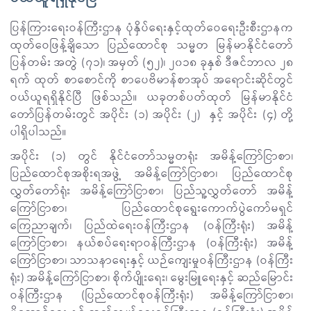
ပြန်ကြားရေးဝန်ကြီးဌာန ပုံနှိပ်ရေးနှင့်ထုတ်ဝေရေးဦးစီးဌာနက
ထုတ်ဝေဖြန့်ချိသော ပြည်ထောင်စု သမ္မတ မြန်မာနိုင်ငံတော်
ပြန်တမ်း အတွဲ (၇၁)၊ အမှတ် (၅၂)၊ ၂၀၁၈ ခုနှစ် ဒီဇင်ဘာလ ၂၈
ရက် ထုတ် စာစောင်ကို စာပေဗိမာန်စာအုပ် အရောင်းဆိုင်တွင်
ဝယ်ယူရရှိနိုင်ပြီ ဖြစ်သည်။ ယခုတစ်ပတ်ထုတ် မြန်မာနိုင်ငံ
တော်ပြန်တမ်းတွင် အပိုင်း (၁) အပိုင်း (၂) နှင့် အပိုင်း (၄) တို့
ပါရှိပါသည်။
အပိုင်း (၁) တွင် နိုင်ငံတော်သမ္မတရုံး အမိန့်ကြော်ငြာစာ၊
ပြည်ထောင်စုအစိုးရအဖွဲ့ အမိန့်ကြော်ငြာစာ၊ ပြည်ထောင်စု
လွှတ်တော်ရုံး အမိန့်ကြော်ငြာစာ၊ ပြည်သူ့လွှတ်တော် အမိန့်
ကြော်ငြာစာ၊ ပြည်ထောင်စုရွေးကောက်ပွဲကော်မရှင်
ကြေညာချက်၊ ပြည်ထဲရေးဝန်ကြီးဌာန (ဝန်ကြီးရုံး) အမိန့်
ကြော်ငြာစာ၊ နယ်စပ်ရေးရာဝန်ကြီးဌာန (ဝန်ကြီးရုံး) အမိန့်
ကြော်ငြာစာ၊ သာသနာရေးနှင့် ယဉ်ကျေးမှုဝန်ကြီးဌာန (ဝန်ကြီး
ရုံး) အမိန့်ကြော်ငြာစာ၊ စိုက်ပျိုးရေး၊ မွေးမြူရေးနှင့် ဆည်မြောင်း
ဝန်ကြီးဌာန (ပြည်ထောင်စုဝန်ကြီးရုံး) အမိန့်ကြော်ငြာစာ၊