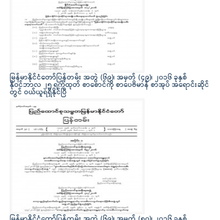
မြန်မာနိုင်ငံတော်ပြန်တမ်း အတွဲ (၆၉)၊ အမှတ် (၄၉)၊ ၂၀၁၆ ခုနှစ်
နိုဝင်ဘာလ ၂၅ ရက်ထုတ် စာစောင်ကို စာပေဗိမာန် စာအုပ် အရောင်းဆိုင်
တွင် ဝယ်ယူရရှိနိုင်ပြီ
မြန်မာနိုင်ငံတော်ပြန်တမ်း အတွဲ (၆၉)၊ အမှတ် (၅၀)၊ ၂၀၁၆ ခုနှစ်