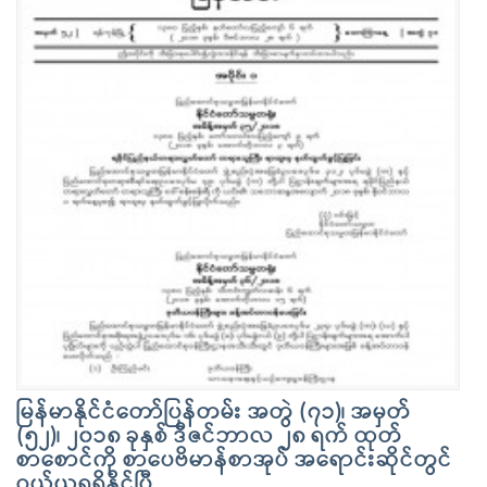
မြန်မာနိုင်ငံတော်ပြန်တမ်း အတွဲ (၇၁)၊ အမှတ်
(၅၂)၊ ၂၀၁၈ ခုနှစ် ဒီဇင်ဘာလ ၂၈ ရက် ထုတ်
စာစောင်ကို စာပေဗိမာန်စာအုပ် အရောင်းဆိုင်တွင်
ဝယ်ယူရရှိနိုင်ပြီ