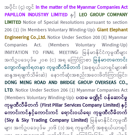
အပိုင်း (၄) တွင်
In the matter of the Myanmar Companies Act
PAPILLON INDUSTRY LIMITED
နှင့်
LEO GROUP COMPANY
LIMITED
Notice of Special Resolutions pursuant to section
206 (1) (In Members Voluntary Winding-Up)၊
Giant Elephant
Engineering Co.,Ltd.
Notice Under Section 208 (E) Myanmar
Companies Act. (Members Voluntary Winding-Up)
INVITATION TO FINAL MEETING၊ မြန်မာနိုင်ငံကုမ္ပဏီများ
အက်ဥပဒေပုဒ်မ ၂၀၈ (င) အရ ကြော်ငြာစာ
မြန်မာတကောင်း
ကျောက်မျက်ရတနာ ကုမ္ပဏီလီမိတက်
(အစုရှယ်ယာရှင်များ၏
ဆန္ဒအရဖျက်သိမ်းဆဲ) နောက်ဆုံးအစည်းအဝေးဖိတ်ကြားခြင်း၊
DONG MENG ROAD AND BRIDGE GROUP OVERSEAS CO.,
LTD
. Notice Under Section 206 (1) Myanmar Companies Act
(Members Voluntary Winding-Up)၊
ပထမ မဏ္ဍိုင် ဝန်ဆောင်မှု
ကုမ္ပဏီလီမိတက် (First Pillar Services Company Limited) နှင့်
ကောင်းကင်နှင့်ကောင်းကင် ရောင်းဝယ်ရေး ကုမ္ပဏီလီမိတက်
(Sky & Sky Trading Company Limited)
မြန်မာနိုင်ငံကုမ္ပဏီ
များ အက်ဥပဒေပုဒ်မ ၂၀၆ (၁) အရ ကုမ္ပဏီကို အစုရှယ်ယာရှင်