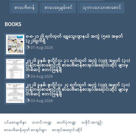
စာပေဗိမာန်
စာပေရေချမ်းစင်
သုတပဒေသာစာစောင်
BOOKS
၈-၈-၂၀၂၆ ရက်ထုတ် ရွှေသွေးဂျာနယ် အတွဲ (၅၈)၊ အမှတ်
(၃၂)ထွက်ရှိ
07-Aug-2026
၂၀၂၆ ခုနှစ်၊ ဇူလိုင်လ ၃၁ ရက်ထုတ် အတွဲ (၇၉)၊ အမှတ် (၃၁)
ပြန်တမ်းစာစောင်ကို စာပေဗိမာန်စာအုပ်အရောင်းဆိုင် များမှ
တစ်ဆင့် စတင်ဖြန့်ချိ
03-Aug-2026
၂၀၂၆ ခုနှစ်၊ ဇူလိုင်လ ၂၄ ရက်ထုတ် အတွဲ (၇၉)၊ အမှတ် (၃၀)
ပြန်တမ်းစာစောင်ကို စာပေဗိမာန်စာအုပ်အရောင်းဆိုင် များမှ
တစ်ဆင့် စတင်ဖြန့်ချိ
03-Aug-2026
ပင်မစာမျက်နှာ
သတင်းကဏ္ဍ
ဓာတ်ပုံကဏ္ဍ
သမိုင်းအကျဉ်း
စာပေဗိမာန်ထုတ် စာအုပ်များ
စာအုပ်အရောင်းဆိုင်