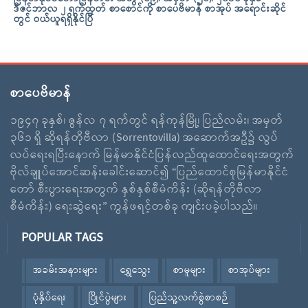
ဒီဇင်ဘာလ ၂ ရက်ထုတ် စာစောင်ကို စာပေဗိမာန် စာအုပ် အရောင်းဆိုင်
တွင် ဝယ်ယူရရှိနိုင်ပြီ
စာပေဗိမာန်
၁၉၄၇ ခုနှစ်၊ ဇွန်လ ၇ ရက်တွင် ရန်ကုန်မြို့၊ ပြည်လမ်း၊ အမှတ်
၃၆၁ ရှိ ဆိုရန်တိုဗီလာ (Sorrentovilla) အဆောက်အဦ၌ လွပ်
လပ်ရေးရပြီးနောက် မြန်မာနိုင်ငံပြန်လည်ထူထောင်ရေးအတွက်
ဗိုလ်ချူပ်အောင်ဆန်းခေါင်းဆောင်၍ “ပြည်ထောင်စုမြန်မာနိုင်ငံ
တော် စီးပွားရေးအတွက် နှစ်နှစ်စီမံကိန်း (ဆိုရန်တိုဗီလာ
စီမံကိန်း) ရေးဆွဲရေး” ကွန်ဖရင့်တစ်ခု ကျင်းပခဲ့ပါသည်။
POPULAR TAGS
အခမ်းအနားများ
ရွှေသွေး
စာမူများ
စာအုပ်များ
ပုံနှိပ်ရေး
ပြိုင်ပွဲများ
ပြည်သူ့လက်စွဲစာစဉ်