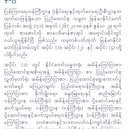
ပြန်ကြားရေးဝန်ကြီးဌာန ပုံနှိပ်ရေးနှင့်ထုတ်ဝေရေးဦးစီးဌာနက
ထုတ်ဝေဖြန့်ချိသော ပြည်ထောင်စု သမ္မတ မြန်မာနိုင်ငံတော်
ပြန်တမ်း အတွဲ (၇၁)၊ အမှတ် (၂၆)၊ ၂၀၁၈ ခုနှစ် ဇွန်လ ၂၉ ရက်
ထုတ် စာစောင်ကို စာပေဗိမာန်စာအုပ် အရောင်းဆိုင်တွင်
ဝယ်ယူရရှိနိုင်ပြီ ဖြစ်သည်။ ယခုတစ်ပတ်ထုတ် မြန်မာနိုင်ငံ
တော်ပြန်တမ်းတွင် အပိုင်း (၁)၊ အပိုင်း (၂) နှင့် အပိုင်း (၄) တို့
ပါရှိပါသည်။
အပိုင်း (၁) တွင် နိုင်ငံတော်သမ္မတရုံး အမိန့်ကြော်ငြာစာ၊
ပြည်ထောင်စုအစိုးရအဖွဲ့ အမိန့်ကြော်ငြာ စာ၊ ပြည်ထောင်စု
လွှတ်တော်ရုံး အမိန့်ကြော်ငြာစာ၊ ပြည်ထောင်စုရွေးကောက်ပွဲ
ကော်မရှင် ကြေညာချက်၊ ပြည်ထဲရေးဝန်ကြီးဌာန အမိန့်
ကြော်ငြာစာ၊ စိုက်ပျိုးရေး၊ မွေးမြူရေးနှင့် ဆည်မြောင်း
ဝန်ကြီးဌာန (ဝန်ကြီးရုံး) အမိန့်ကြော်ငြာစာ၊ ပို့ဆောင်ရေးနှင့်
ဆက်သွယ်ရေး ဝန်ကြီးဌာန (ဝန်ကြီးရုံး) အမိန့်ကြော်ငြာစာ၊
ပို့ဆောင်ရေးနှင့်ဆက်သွယ်ရေးဝန်ကြီးဌာန (ဝန်ကြီးရုံး) အမိန့်
ကြော်ငြာစာ၊ သယံဇာတနှင့်သဘာ၀ပတ်ဝန်းကျင်ထိန်းသိမ်း