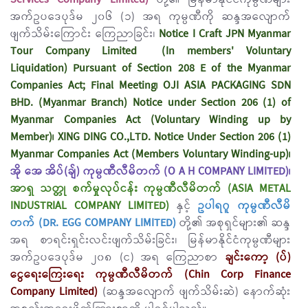
အက်ဥပဒေပုဒ်မ ၂၀၆ (၁) အရ ကုမ္ပဏီကို ဆန္ဒအလျောက်
ဖျက်သိမ်းကြောင်း ကြေညာခြင်း၊
Notice I Craft JPN Myanmar
Tour Company Limited (In members' Voluntary
Liquidation) Pursuant of Section 208 E of the Myanmar
Companies Act; Final Meeting၊ OJI ASIA PACKAGING SDN
BHD. (Myanmar Branch) Notice under Section 206 (1) of
Myanmar Companies Act (Voluntary Winding up by
Member)၊ XING DING CO.,LTD. Notice Under Section 206 (1)
Myanmar Companies Act (Members Voluntary Winding-up)၊
အို အေ အိပ်(ချ်) ကုမ္ပဏီလီမိတက် (O A H COMPANY LIMITED)၊
အာရှ သတ္တု စက်မှုလုပ်ငန်း ကုမ္ပဏီလီမိတက် (ASIA METAL
INDUSTRIAL COMPANY LIMITED)
နှင့်
ဥပါရဂူ ကုမ္ပဏီလီမိ
တက် (DR. EGG COMPANY LIMITED)
တို့၏ အစုရှင်များ၏ ဆန္ဒ
အရ စာရင်းရှင်းလင်းဖျက်သိမ်းခြင်း၊ မြန်မာနိုင်ငံကုမ္ပဏီများ
အက်ဥပဒေပုဒ်မ ၂၀၈ (င) အရ ကြေညာစာ
ချင်းကော့ (ပ်)
ငွေရေးကြေးရေး ကုမ္ပဏီလီမိတက် (Chin Corp Finance
Company Limited)
(ဆန္ဒအလျောက် ဖျက်သိမ်းဆဲ) နောက်ဆုံး