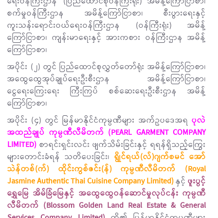
ရေးဝန်ကြီးဌာန (ပြည်ထောင်စုဝန်ကြီးရုံး) အမိန့်ကြော်ငြာစာ၊
စက်မှုဝန်ကြီးဌာန အမိန့်ကြော်ငြာစာ၊ စီးပွားရေးနှင့်
ကူးသန်းရောင်းဝယ်ရေးဝန်ကြီးဌာန (ဝန်ကြီးရုံး) အမိန့်
ကြော်ငြာစာ၊ ကျန်းမာရေးနှင့် အားကစား ဝန်ကြီးဌာန အမိန့်
ကြော်ငြာစာ၊
အပိုင်း (၂) တွင် ပြည်ထောင်စုလွှတ်တော်ရုံး အမိန့်ကြော်ငြာစာ၊
အထွေထွေအုပ်ချုပ်ရေးဦးစီးဌာန အမိန့်ကြော်ငြာစာ၊
ငွေရေးကြေးရေး ကြီးကြပ် စစ်ဆေးရေးဦးစီးဌာန အမိန့်
ကြော်ငြာစာ၊
အပိုင်း (၄) တွင် မြန်မာနိုင်ငံကုမ္ပဏီများ အက်ဥပဒေအရ
ပုလဲ
အထည်ချုပ် ကုမ္ပဏီလီမိတက် (PEARL GARMENT COMPANY
LIMITED)
စာရင်းရှင်းလင်း ဖျက်သိမ်းခြင်းနှင့် ရရန်ရှိသည့်ကြွေး
များတောင်းခံရန် သတိပေးခြင်း၊
ရွိုင်ရယ်(လ်)ဂျက်စမင် အော်
သဲန်တစ်(က်) ထိုင်းကွစ်ဇင်း(န်) ကုမ္ပဏီလီမိတက် (Royal
Jasmine Authentic Thai Cuisine Company Limited)
နှင့်
ဖူးပွင့်
ရွှေမြေ အိမ်ခြံမြေနှင့် အထွေထွေဝန်ဆောင်မှုလုပ်ငန်း ကုမ္ပဏီ
လီမိတက် (Blossom Golden Land Real Estate & General
Services Company Limited)
တို့၏ မြန်မာနိုင်ငံကုမ္ပဏီများ