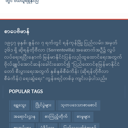
တွင် ဝယ်ယူရရှိနိုင်ပြီ
စာပေဗိမာန်
၁၉၄၇ ခုနှစ်၊ ဇွန်လ ၇ ရက်တွင် ရန်ကုန်မြို့၊ ပြည်လမ်း၊ အမှတ်
၃၆၁ ရှိ ဆိုရန်တိုဗီလာ (Sorrentovilla) အဆောက်အဦ၌ လွပ်
လပ်ရေးရပြီးနောက် မြန်မာနိုင်ငံပြန်လည်ထူထောင်ရေးအတွက်
ဗိုလ်ချူပ်အောင်ဆန်းခေါင်းဆောင်၍ “ပြည်ထောင်စုမြန်မာနိုင်ငံ
တော် စီးပွားရေးအတွက် နှစ်နှစ်စီမံကိန်း (ဆိုရန်တိုဗီလာ
စီမံကိန်း) ရေးဆွဲရေး” ကွန်ဖရင့်တစ်ခု ကျင်းပခဲ့ပါသည်။
POPULAR TAGS
ရွှေသွေး
ပြိုင်ပွဲများ
သုတပဒေသာစာစောင်
အရောင်းဌာန
စာကြည့်တိုက်
စာမူများ