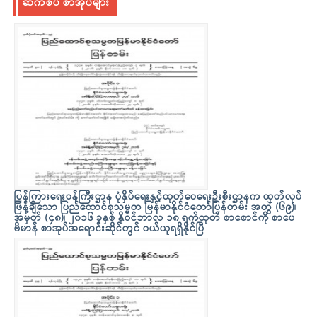
ဆက်စပ် စာအုပ်များ
ပြန်ကြားရေးဝန်ကြီးဌာန ပုံနှိပ်ရေးနှင့်ထုတ်ဝေရေးဦးစီးဌာနက ထုတ်လုပ်
ဖြန့်ချိသော ပြည်ထောင်စုသမ္မတ မြန်မာနိုင်ငံတော်ပြန်တမ်း အတွဲ (၆၉)၊
အမှတ် (၄၈)၊ ၂၀၁၆ ခုနှစ် နိုဝင်ဘာလ ၁၈ ရက်ထုတ် စာစောင်ကို စာပေ
ဗိမာန် စာအုပ်အရောင်းဆိုင်တွင် ဝယ်ယူရရှိနိုင်ပြီ