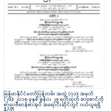
မြန်မာနိုင်ငံတော်ပြန်တမ်း အတွဲ (၇၁)၊ အမှတ်
(၂၆)၊ ၂၀၁၈ ခုနှစ် ဇွန်လ ၂၉ ရက်ထုတ် စာစောင်ကို
စာပေဗိမာန်စာအုပ် အရောင်းဆိုင်တွင် ဝယ်ယူရရှိ
နိုင်ပြီ