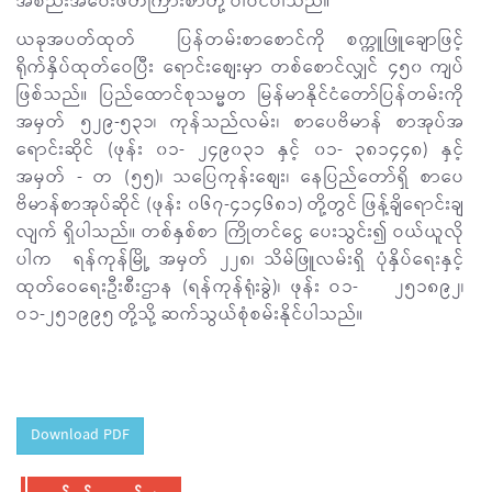
အစည်းအဝေးဖိတ်ကြားစာတို့ ပါဝင်ပါသည်။
ယခုအပတ်ထုတ် ပြန်တမ်းစာစောင်ကို စက္ကူဖြူချောဖြင့်
ရိုက်နှိပ်ထုတ်ဝေပြီး ရောင်းစျေးမှာ တစ်စောင်လျှင် ၄၅၀ ကျပ်
ဖြစ်သည်။ ပြည်ထောင်စုသမ္မတ မြန်မာနိုင်ငံတော်ပြန်တမ်းကို
အမှတ် ၅၂၉-၅၃၁၊ ကုန်သည်လမ်း၊ စာပေဗိမာန် စာအုပ်အ
ရောင်းဆိုင် (ဖုန်း ၀၁- ၂၄၉၀၃၁ နှင့် ၀၁- ၃၈၁၄၄၈) နှင့်
အမှတ် - တ (၅၅)၊ သပြေကုန်းစျေး၊ နေပြည်တော်ရှိ စာပေ
ဗိမာန်စာအုပ်ဆိုင် (ဖုန်း ၀၆၇-၄၁၄၆၈၁) တို့တွင် ဖြန့်ချိရောင်းချ
လျက် ရှိပါသည်။ တစ်နှစ်စာ ကြိုတင်ငွေ ပေးသွင်း၍ ဝယ်ယူလို
ပါက ရန်ကုန်မြို့ အမှတ် ၂၂၈၊ သိမ်ဖြူလမ်းရှိ ပုံနှိပ်ရေးနှင့်
ထုတ်ဝေရေးဦးစီးဌာန (ရန်ကုန်ရုံးခွဲ)၊ ဖုန်း ဝ၁- ၂၅၁၈၉၂၊
ဝ၁-၂၅၁၉၉၅ တို့သို့ ဆက်သွယ်စုံစမ်းနိုင်ပါသည်။
Download PDF