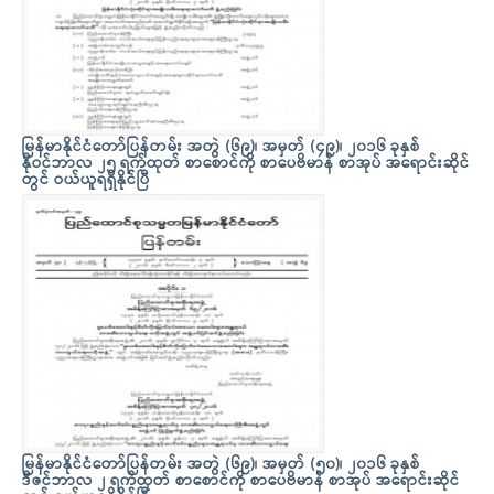
မြန်မာနိုင်ငံတော်ပြန်တမ်း အတွဲ (၆၉)၊ အမှတ် (၄၉)၊ ၂၀၁၆ ခုနှစ်
နိုဝင်ဘာလ ၂၅ ရက်ထုတ် စာစောင်ကို စာပေဗိမာန် စာအုပ် အရောင်းဆိုင်
တွင် ဝယ်ယူရရှိနိုင်ပြီ
မြန်မာနိုင်ငံတော်ပြန်တမ်း အတွဲ (၆၉)၊ အမှတ် (၅၀)၊ ၂၀၁၆ ခုနှစ်
ဒီဇင်ဘာလ ၂ ရက်ထုတ် စာစောင်ကို စာပေဗိမာန် စာအုပ် အရောင်းဆိုင်