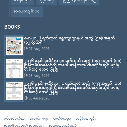
စာအုပ်များ
ပုံနှိပ်ရေး
ပြည်သူ့လက်စွဲစာစဉ်
စာပေရေချမ်းစင်
BOOKS
၈-၈-၂၀၂၆ ရက်ထုတ် ရွှေသွေးဂျာနယ် အတွဲ (၅၈)၊ အမှတ်
(၃၂)ထွက်ရှိ
07-Aug-2026
၂၀၂၆ ခုနှစ်၊ ဇူလိုင်လ ၃၁ ရက်ထုတ် အတွဲ (၇၉)၊ အမှတ် (၃၁)
ပြန်တမ်းစာစောင်ကို စာပေဗိမာန်စာအုပ်အရောင်းဆိုင် များမှ
တစ်ဆင့် စတင်ဖြန့်ချိ
03-Aug-2026
၂၀၂၆ ခုနှစ်၊ ဇူလိုင်လ ၂၄ ရက်ထုတ် အတွဲ (၇၉)၊ အမှတ် (၃၀)
ပြန်တမ်းစာစောင်ကို စာပေဗိမာန်စာအုပ်အရောင်းဆိုင် များမှ
တစ်ဆင့် စတင်ဖြန့်ချိ
03-Aug-2026
ပင်မစာမျက်နှာ
သတင်းကဏ္ဍ
ဓာတ်ပုံကဏ္ဍ
သမိုင်းအကျဉ်း
စာပေဗိမာန်ထုတ် စာအုပ်များ
စာအုပ်အရောင်းဆိုင်