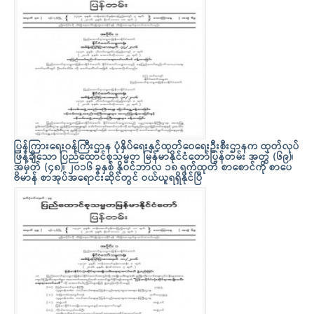
ပြန်ကြားရေးဝန်ကြီးဌာန ပုံနှိပ်ရေးနှင့်ထုတ်ဝေရေးဦးစီးဌာနက ထုတ်လုပ်
ဖြန့်ချိသော ပြည်ထောင်စုသမ္မတ မြန်မာနိုင်ငံတော်ပြန်တမ်း အတွဲ (၆၉)၊
အမှတ် (၄၈)၊ ၂၀၁၆ ခုနှစ် နိုဝင်ဘာလ ၁၈ ရက်ထုတ် စာစောင်ကို စာပေ
ဗိမာန် စာအုပ်အရောင်းဆိုင်တွင် ဝယ်ယူရရှိနိုင်ပြီ