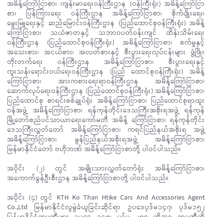
အမိန့်ကြော်ငြာစာ၊ ကျန်းမာရေးဝန်ကြီးဌာန (ဝန်ကြီးရုံး) အမိန့်ကြော်ငြာ
စာ၊ ပြန်ကြားရေး ဝန်ကြီးဌာန အမိန့်ကြော်ငြာစာ၊ စိုက်ပျိုးရေး၊
မွေးမြူရေးနှင့် ဆည်မြောင်းဝန်ကြီးဌာန (ပြည်ထောင်စုဝန်ကြီးရုံး) အမိန့်
ကြော်ငြာစာ၊ သယံဇာတနှင့် သဘာဝပတ်ဝန်းကျင် ထိန်းသိမ်းရေး
ဝန်ကြီးဌာန (ပြည်ထောင်စုဝန်ကြီးရုံး) အမိန့်ကြော်ငြာစာ၊ စက်မှုနှင့်
အသေးစား၊ အငယ်စား၊ အလတ်စားနှင့် စီးပွားရေးလုပ်ငန်းများ ဖွံ့ဖြိုး
တိုးတက်ရေး ဝန်ကြီးဌာန အမိန့်ကြော်ငြာစာ၊ စီးပွားရေးနှင့်
ကူးသန်းရောင်းဝယ်ရေးဝန်ကြီးဌာန (ပြည် ထောင်စုဝန်ကြီးရုံး) အမိန့်
ကြော်ငြာစာ၊ အားကစားရေးရာဝန်ကြီးဌာန အမိန့်ကြော်ငြာစာ၊
ဆောက်လုပ်ရေးဝန်ကြီးဌာန (ပြည်ထောင်စုဝန်ကြီးရုံး) အမိန့်ကြော်ငြာစာ၊
ပြည်ထောင်စု စာရင်းစစ်ချုပ်ရုံး အမိန့်ကြော်ငြာစာ၊ ပြည်ထောင်စုရာထူး
ဝန်အဖွဲ့ အမိန့်ကြော်ငြာစာ၊ ရန်ကုန်တိုင်းဒေသကြီးအစိုးရအဖွဲ့ ရန်ကုန်
မြို့တော်စည်ပင်သာယာရေးကော်မတီ အမိန့် ကြော်ငြာစာ၊ ရန်ကုန်တိုင်း
ဒေသကြီးလွှတ်တော် အမိန့်ကြော်ငြာစာ၊ ကရင်ပြည်နယ်အစိုးရ အဖွဲ့
အမိန့်ကြော်ငြာစာ၊ မွန်ပြည်နယ်အစိုးရအဖွဲ့ အမိန့်ကြော်ငြာစာ၊
မြန်မာနိုင်ငံတော် ဗဟိုဘဏ် အမိန့်ကြော်ငြာစာတို့ ပါဝင်ပါသည်။
အပိုင်း (၂) တွင် အမျိုးသားလွှတ်တော်ရုံး အမိန့်ကြော်ငြာစာ၊
အကောက်ခွန်ဦးစီးဌာန အမိန့်ကြော်ငြာစာတို့ ပါဝင်ပါသည်။
အပိုင်း (၄) တွင် KTH Ko Than Htike Cars And Accessories Agent
Co.,Ltd မြန်မာနိုင်ငံလူမွဲခံယူခြင်းဆိုင်ရာ ဥပဒေပုဒ်မ၁၄၇၊ ပုဒ်မ၁၅၂