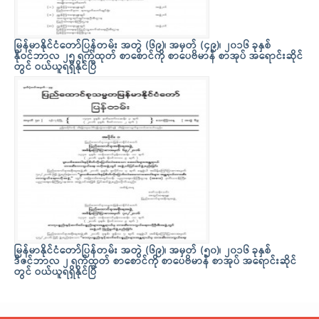
မြန်မာနိုင်ငံတော်ပြန်တမ်း အတွဲ (၆၉)၊ အမှတ် (၄၉)၊ ၂၀၁၆ ခုနှစ်
နိုဝင်ဘာလ ၂၅ ရက်ထုတ် စာစောင်ကို စာပေဗိမာန် စာအုပ် အရောင်းဆိုင်
တွင် ဝယ်ယူရရှိနိုင်ပြီ
မြန်မာနိုင်ငံတော်ပြန်တမ်း အတွဲ (၆၉)၊ အမှတ် (၅၀)၊ ၂၀၁၆ ခုနှစ်
ဒီဇင်ဘာလ ၂ ရက်ထုတ် စာစောင်ကို စာပေဗိမာန် စာအုပ် အရောင်းဆိုင်
တွင် ဝယ်ယူရရှိနိုင်ပြီ