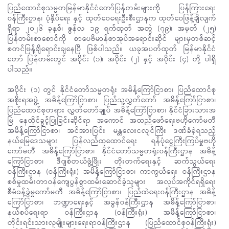
ပြည်ထောင်စုသမ္မတမြန်မာနိုင်ငံတော်ပြန်တမ်းများကို ပြန်ကြားရေး
ဝန်ကြီးဌာန၊ ပုံနှိပ်ရေး နှင့် ထုတ်ဝေရေးဦးစီးဌာနက ထုတ်ဝေဖြန့်ချိလျက်
ရှိရာ ၂၀၂၆ ခုနှစ်၊ ဇွန်လ ၁၉ ရက်ထုတ် အတွဲ (၇၉)၊ အမှတ် (၂၅)
ပြန်တမ်းစာစောင်ကို စာပေဗိမာန်စာအုပ်အရောင်းဆိုင် များမှတစ်ဆင့်
စတင်ဖြန့်ချိရောင်းချနေပြီ ဖြစ်ပါသည်။ ယခုအပတ်ထုတ် မြန်မာနိုင်ငံ
တော် ပြန်တမ်းတွင် အပိုင်း (၁)၊ အပိုင်း (၂) နှင့် အပိုင်း (၄) တို့ ပါရှိ
ပါသည်။
အပိုင်း (၁) တွင် နိုင်ငံတော်သမ္မတရုံး အမိန့်ကြော်ငြာစာ၊ ပြည်ထောင်စု
အစိုးရအဖွဲ့ အမိန့်ကြော်ငြာစာ၊ ပြည်သူ့လွှတ်တော် အမိန့်ကြော်ငြာစာ၊
ပြည်ထောင်စုတရား လွှတ်တော်ချုပ် အမိန့်ကြော်ငြာစာ၊ နိုင်ငံခြားသားအ
မြဲ နေထိုင်ခွင့်ပြုခြင်းဆိုင်ရာ အကောင် အထည်ဖော်ရေးဗဟိုကော်မတီ
အမိန့်ကြော်ငြာစာ၊ အင်အားပြင်း မန္တလေးငလျင်ကြီး ဒဏ်ခံခဲ့ရသည့်
နယ်မြေဒေသများ ပြန်လည်ထူထောင်ရေး ရန်ပုံငွေကြီးကြပ်မှုဗဟို
ကော်မတီ အမိန့်ကြော်ငြာစာ၊ နိုင်ငံတော်သမ္မတရုံးဝန်ကြီးဌာန အမိန့်
ကြော်ငြာစာ၊ ဒီဂျစ်တယ်ဖွံ့ဖြိုး တိုးတက်ရေးနှင့် ဆက်သွယ်ရေး
ဝန်ကြီးဌာန (ဝန်ကြီးရုံး) အမိန့်ကြော်ငြာစာ၊ ကာကွယ်ရေး ဝန်ကြီးဌာန
စစ်မှုထမ်းတာဝန်ကျေပွန်စွာထမ်းဆောင်ခဲ့သူများ အလုပ်အကိုင်ရရှိရေး
စီမံခန့်ခွဲမှုကော်မတီ အမိန့်ကြော်ငြာစာ၊ ပြည်ထဲရေးဝန်ကြီးဌာန အမိန့်
ကြော်ငြာစာ၊ ဘဏ္ဍာရေးနှင့် အခွန်ဝန်ကြီးဌာန အမိန့်ကြော်ငြာစာ၊
နယ်စပ်ရေးရာ ဝန်ကြီးဌာန (ဝန်ကြီးရုံး) အမိန့်ကြော်ငြာစာ၊
တိုင်းရင်းသားလူမျိုးများရေးရာဝန်ကြီးဌာန (ပြည်ထောင်စုဝန်ကြီးရုံး)