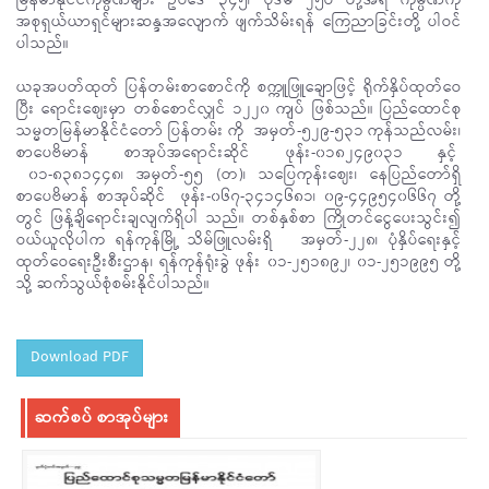
မြန်မာနိုင်ငံကုမ္ပဏီများ ဥပဒေ ၃၄၅၊ ပုဒ်မ ၂၅ဝ တို့အရ ကုမ္ပဏီကို
အစုရှယ်ယာရှင်များဆန္ဒအလျောက် ဖျက်သိမ်းရန် ကြေညာခြင်းတို့ ပါဝင်
ပါသည်။
ယခုအပတ်ထုတ် ပြန်တမ်းစာစောင်ကို စက္ကူဖြူချောဖြင့် ရိုက်နှိပ်ထုတ်ဝေ
ပြီး ရောင်းဈေးမှာ တစ်စောင်လျှင် ၁၂၂၀ ကျပ် ဖြစ်သည်။ ပြည်ထောင်စု
သမ္မတမြန်မာနိုင်ငံတော် ပြန်တမ်း ကို အမှတ်-၅၂၉-၅၃၁ ကုန်သည်လမ်း၊
စာပေဗိမာန် စာအုပ်အရောင်းဆိုင် ဖုန်း-၀၁၈၂၄၉၀၃၁ နှင့်
၀၁-၈၃၈၁၄၄၈၊ အမှတ်-၅၅ (တ)၊ သပြေကုန်းဈေး၊ နေပြည်တော်ရှိ
စာပေဗိမာန် စာအုပ်ဆိုင် ဖုန်း-၀၆၇-၃၄၁၄၆၈၁၊ ၀၉-၄၄၉၅၄၀၆၆၇ တို့
တွင် ဖြန့်ချိရောင်းချလျက်ရှိပါ သည်။ တစ်နှစ်စာ ကြိုတင်ငွေပေးသွင်း၍
ဝယ်ယူလိုပါက ရန်ကုန်မြို့ သိမ်ဖြူလမ်းရှိ အမှတ်-၂၂၈၊ ပုံနှိပ်ရေးနှင့်
ထုတ်ဝေရေးဦးစီးဌာန၊ ရန်ကုန်ရုံးခွဲ ဖုန်း ၀၁-၂၅၁၈၉၂၊ ၀၁-၂၅၁၉၉၅ တို့
သို့ ဆက်သွယ်စုံစမ်းနိုင်ပါသည်။
Download PDF
ဆက်စပ် စာအုပ်များ