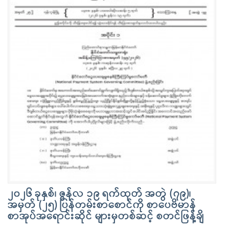
၂၀၂၆ ခုနှစ်၊ ဇွန်လ ၁၉ ရက်ထုတ် အတွဲ (၇၉)၊
အမှတ် (၂၅) ပြန်တမ်းစာစောင်ကို စာပေဗိမာန်
စာအုပ်အရောင်းဆိုင် များမှတစ်ဆင့် စတင်ဖြန့်ချိ