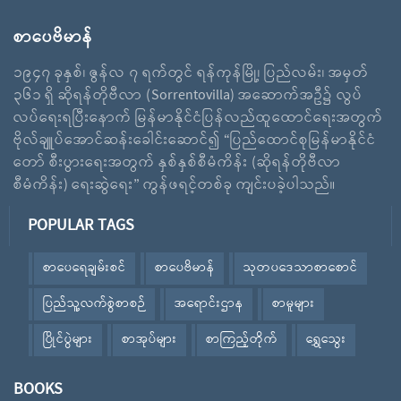
စာပေဗိမာန်
၁၉၄၇ ခုနှစ်၊ ဇွန်လ ၇ ရက်တွင် ရန်ကုန်မြို့၊ ပြည်လမ်း၊ အမှတ်
၃၆၁ ရှိ ဆိုရန်တိုဗီလာ (Sorrentovilla) အဆောက်အဦ၌ လွပ်
လပ်ရေးရပြီးနောက် မြန်မာနိုင်ငံပြန်လည်ထူထောင်ရေးအတွက်
ဗိုလ်ချူပ်အောင်ဆန်းခေါင်းဆောင်၍ “ပြည်ထောင်စုမြန်မာနိုင်ငံ
တော် စီးပွားရေးအတွက် နှစ်နှစ်စီမံကိန်း (ဆိုရန်တိုဗီလာ
စီမံကိန်း) ရေးဆွဲရေး” ကွန်ဖရင့်တစ်ခု ကျင်းပခဲ့ပါသည်။
POPULAR TAGS
စာပေရေချမ်းစင်
စာပေဗိမာန်
သုတပဒေသာစာစောင်
ပြည်သူ့လက်စွဲစာစဉ်
အရောင်းဌာန
စာမူများ
ပြိုင်ပွဲများ
စာအုပ်များ
စာကြည့်တိုက်
ရွှေသွေး
BOOKS