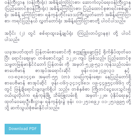
ဝန်ကြီးဌာန (ဝန်ကြီးရုံး) အမိန့်ကြော်ငြာစာ၊ ဆောက်လုပ်ရေးဝန်ကြီးဌာန
(ပြည်ထောင်စုဝန်ကြီးရုံး) အမိန့်ကြော်ငြာစာ၊ ပြည်ထောင်စုစာရင်းစစ်ချုပ်
ရုံး အမိန့် ကြော်ငြာစာ၊ ရန်ကုန်တိုင်းဒေသကြီးလွှတ်တော် အမိန့်ကြော်ငြာ
စာ၊ ကရင်ပြည်နယ် လွှတ်တော်ရုံး အမိန့်ကြော်ငြာစာတို့ ပါဝင်ပါသည်။
အပိုင်း (၂) တွင် စစ်ရာထူးခန့်ချုပ်ရုံး (ကြည်းတပ်ဌာနစု) တို့ ပါဝင်
ပါသည်။
ယခုအပတ်ထုတ် ပြန်တမ်းစာစောင်ကို စက္ကူဖြူချောဖြင့် ရိုက်နှိပ်ထုတ်ဝေ
ပြီး ရောင်းဈေးမှာ တစ်စောင်လျှင် ၁၂၂၀ ကျပ် ဖြစ်သည်။ ပြည်ထောင်စု
သမ္မတမြန်မာနိုင်ငံတော် ပြန်တမ်း ကို အမှတ်-၅၂၉-၅၃၁ ကုန်သည်လမ်း၊
စာပေဗိမာန် စာအုပ်အရောင်းဆိုင် ဖုန်း-၀၁၈၂၄၉၀၃၁ နှင့်
၀၁-၈၃၈၁၄၄၈၊ အမှတ်-၅၅ (တ)၊ သပြေကုန်းဈေး၊ နေပြည်တော်ရှိ
စာပေဗိမာန် စာအုပ်ဆိုင် ဖုန်း-၀၆၇-၃၄၁၄၆၈၁၊ ၀၉-၄၄၉၅၄၀၆၆၇ တို့
တွင် ဖြန့်ချိရောင်းချလျက်ရှိပါ သည်။ တစ်နှစ်စာ ကြိုတင်ငွေပေးသွင်း၍
ဝယ်ယူလိုပါက ရန်ကုန်မြို့ သိမ်ဖြူလမ်းရှိ အမှတ်-၂၂၈၊ ပုံနှိပ်ရေးနှင့်
ထုတ်ဝေရေးဦးစီးဌာန၊ ရန်ကုန်ရုံးခွဲ ဖုန်း ၀၁-၂၅၁၈၉၂၊ ၀၁-၂၅၁၉၉၅ တို့
သို့ ဆက်သွယ်စုံစမ်းနိုင်ပါသည်။
Download PDF