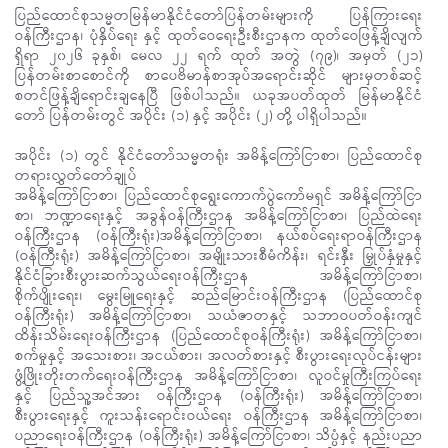
ပြည်ထောင်စုသမ္မတမြန်မာနိုင်ငံတော်ပြန်တမ်းများကို ပြန်ကြားရေး
ဝန်ကြီးဌာန၊ ပုံနှိပ်ရေး နှင့် ထုတ်ဝေရေးဦးစီးဌာနက ထုတ်ဝေဖြန့်ချိလျက်
ရှိရာ ၂၀၂၆ ခုနှစ်၊ မေလ ၂၂ ရက် ထုတ် အတွဲ (၇၉)၊ အမှတ် (၂၁)
ပြန်တမ်းစာစောင်ကို စာပေဗိမာန်စာအုပ်အရောင်းဆိုင် များမှတစ်ဆင့်
စတင်ဖြန့်ချိရောင်းချနေပြီ ဖြစ်ပါသည်။ ယခုအပတ်ထုတ် မြန်မာနိုင်ငံ
တော် ပြန်တမ်းတွင် အပိုင်း (၁) နှင့် အပိုင်း (၂) တို့ ပါရှိပါသည်။
အပိုင်း (၁) တွင် နိုင်ငံတော်သမ္မတရုံး အမိန့်ကြော်ငြာစာ၊ ပြည်ထောင်စု
တရားလွှတ်တော်ချုပ်
အမိန့်ကြော်ငြာစာ၊ ပြည်ထောင်စုရွေးကောက်ပွဲကော်မရှင် အမိန့်ကြော်ငြာ
စာ၊ ဘဏ္ဍာရေးနှင့် အခွန်ဝန်ကြီးဌာန အမိန့်ကြော်ငြာစာ၊ ပြည်ထဲရေး
ဝန်ကြီးဌာန (ဝန်ကြီးရုံး)အမိန့်ကြော်ငြာစာ၊ နယ်စပ်ရေးရာဝန်ကြီးဌာန
(ဝန်ကြီးရုံး) အမိန့်ကြော်ငြာစာ၊ အမျိုးသားစီမံကိန်း၊ ရင်းနှီး မြှုပ်နှံမှုနှင့်
နိုင်ငံခြားစီးပွားဆက်သွယ်ရေးဝန်ကြီးဌာန အမိန့်ကြော်ငြာစာ၊
စိုက်ပျိုးရေး၊ မွေးမြူရေးနှင့် ဆည်မြောင်းဝန်ကြီးဌာန (ပြည်ထောင်စု
ဝန်ကြီးရုံး) အမိန့်ကြော်ငြာစာ၊ သယံဇာတနှင့် သဘာဝပတ်ဝန်းကျင်
ထိန်းသိမ်းရေးဝန်ကြီးဌာန (ပြည်ထောင်စုဝန်ကြီးရုံး) အမိန့်ကြော်ငြာစာ၊
စက်မှုနှင့် အသေးစား၊ အငယ်စား၊ အလတ်စားနှင့် စီးပွားရေးလုပ်ငန်းများ
ဖွံ့ဖြိုးတိုးတက်ရေးဝန်ကြီးဌာန အမိန့်ကြော်ငြာစာ၊ လူဝင်မှုကြီးကြပ်ရေး
နှင့် ပြည်သူ့အင်အား ဝန်ကြီးဌာန (ဝန်ကြီးရုံး) အမိန့်ကြော်ငြာစာ၊
စီးပွားရေးနှင့် ကူးသန်းရောင်းဝယ်ရေး ဝန်ကြီးဌာန အမိန့်ကြော်ငြာစာ၊
ပညာရေးဝန်ကြီးဌာန (ဝန်ကြီးရုံး) အမိန့်ကြော်ငြာစာ၊ သိပ္ပံနှင့် နည်းပညာ