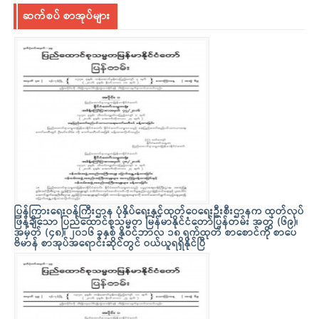
ဆက်စပ် စာအုပ်များ
ပြန်ကြားရေးဝန်ကြီးဌာန ပုံနှိပ်ရေးနှင့်ထုတ်ဝေရေးဦးစီးဌာနက ထုတ်လုပ်
ဖြန့်ချိသော ပြည်ထောင်စုသမ္မတ မြန်မာနိုင်ငံတော်ပြန်တမ်း အတွဲ (၆၉)၊
အမှတ် (၄၈)၊ ၂၀၁၆ ခုနှစ် နိုဝင်ဘာလ ၁၈ ရက်ထုတ် စာစောင်ကို စာပေ
ဗိမာန် စာအုပ်အရောင်းဆိုင်တွင် ဝယ်ယူရရှိနိုင်ပြီ