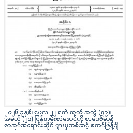
၂၀၂၆ ခုနှစ်၊ မေလ ၂၂ ရက် ထုတ် အတွဲ (၇၉)၊
အမှတ် (၂၁) ပြန်တမ်းစာစောင်ကို စာပေဗိမာန်
စာအုပ်အရောင်းဆိုင် များမှတစ်ဆင့် စတင်ဖြန့်ချိ