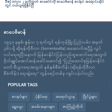
ဒီဇင်ဘာလ ၂ ရက်ထုတ် စာစောင်ကို စာပေဗိမာန် စာအုပ် အရောင်းဆိုင်
တွင် ဝယ်ယူရရှိနိုင်ပြီ
စာပေဗိမာန်
၁၉၄၇ ခုနှစ်၊ ဇွန်လ ၇ ရက်တွင် ရန်ကုန်မြို့၊ ပြည်လမ်း၊ အမှတ်
၃၆၁ ရှိ ဆိုရန်တိုဗီလာ (Sorrentovilla) အဆောက်အဦ၌ လွပ်
လပ်ရေးရပြီးနောက် မြန်မာနိုင်ငံပြန်လည်ထူထောင်ရေးအတွက်
ဗိုလ်ချူပ်အောင်ဆန်းခေါင်းဆောင်၍ “ပြည်ထောင်စုမြန်မာနိုင်ငံ
တော် စီးပွားရေးအတွက် နှစ်နှစ်စီမံကိန်း (ဆိုရန်တိုဗီလာ
စီမံကိန်း) ရေးဆွဲရေး” ကွန်ဖရင့်တစ်ခု ကျင်းပခဲ့ပါသည်။
POPULAR TAGS
စာအုပ်များ
ပုံနှိပ်ရေး
အရောင်းဌာန
ပြိုင်ပွဲများ
ရွှေသွေး
အခမ်းအနားများ
စာကြည့်တိုက်