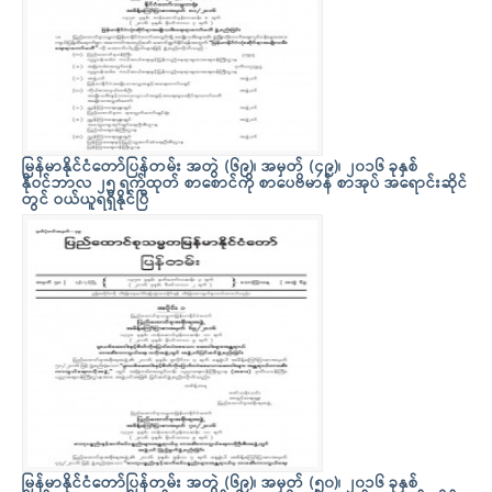
မြန်မာနိုင်ငံတော်ပြန်တမ်း အတွဲ (၆၉)၊ အမှတ် (၄၉)၊ ၂၀၁၆ ခုနှစ်
နိုဝင်ဘာလ ၂၅ ရက်ထုတ် စာစောင်ကို စာပေဗိမာန် စာအုပ် အရောင်းဆိုင်
တွင် ဝယ်ယူရရှိနိုင်ပြီ
မြန်မာနိုင်ငံတော်ပြန်တမ်း အတွဲ (၆၉)၊ အမှတ် (၅၀)၊ ၂၀၁၆ ခုနှစ်