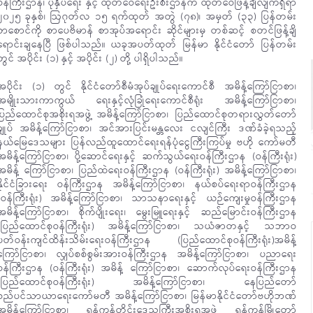
ဝန်ကြီးဌာန၊ ပုံနှိပ်ရေး နှင့် ထုတ်ဝေရေးဦးစီးဌာနက ထုတ်ဝေဖြန့်ချိလျက်ရှိရာ
၂၀၂၅ ခုနှစ်၊ ဩဂုတ်လ ၁၅ ရက်ထုတ် အတွဲ (၇၈)၊ အမှတ် (၃၃) ပြန်တမ်း
စာစောင်ကို စာပေဗိမာန် စာအုပ်အရောင်း ဆိုင်များမှ တစ်ဆင့် စတင်ဖြန့်ချိ
ရောင်းချနေပြီ ဖြစ်ပါသည်။ ယခုအပတ်ထုတ် မြန်မာ နိုင်ငံတော် ပြန်တမ်း
တွင် အပိုင်း (၁) နှင့် အပိုင်း (၂) တို့ ပါရှိပါသည်။
အပိုင်း (၁) တွင် နိုင်ငံတော်စီမံအုပ်ချုပ်ရေးကောင်စီ အမိန့်ကြော်ငြာစာ၊
အမျိုးသားကာကွယ် ရေးနှင့်လုံခြုံရေးကောင်စီရုံး အမိန့်ကြော်ငြာစာ၊
ပြည်ထောင်စုအစိုးရအဖွဲ့ အမိန့်ကြော်ငြာစာ၊ ပြည်ထောင်စုတရားလွှတ်တော်
ချုပ် အမိန့်ကြော်ငြာစာ၊ အင်အားပြင်းမန္တလေး ငလျင်ကြီး ဒဏ်ခံခဲ့ရသည့်
နယ်မြေဒေသများ ပြန်လည်ထူထောင်ရေးရန်ပုံငွေကြီးကြပ်မှု ဗဟို ကော်မတီ
အမိန့်ကြော်ငြာစာ၊ ပို့ဆောင်ရေးနှင့် ဆက်သွယ်ရေးဝန်ကြီးဌာန (ဝန်ကြီးရုံး)
အမိန့် ကြော်ငြာစာ၊ ပြည်ထဲရေးဝန်ကြီးဌာန (ဝန်ကြီးရုံး) အမိန့်ကြော်ငြာစာ၊
နိုင်ငံခြားရေး ဝန်ကြီးဌာန အမိန့်ကြော်ငြာစာ၊ နယ်စပ်ရေးရာဝန်ကြီးဌာန
(ဝန်ကြီးရုံး) အမိန့်ကြော်ငြာစာ၊ သာသနာရေးနှင့် ယဉ်ကျေးမှုဝန်ကြီးဌာန
အမိန့်ကြော်ငြာစာ၊ စိုက်ပျိုးရေး၊ မွေးမြူရေးနှင့် ဆည်မြောင်းဝန်ကြီးဌာန
(ပြည်ထောင်စုဝန်ကြီးရုံး) အမိန့်ကြော်ငြာစာ၊ သယံဇာတနှင့် သဘာဝ
ပတ်ဝန်းကျင်ထိန်းသိမ်းရေးဝန်ကြီးဌာန (ပြည်ထောင်စုဝန်ကြီးရုံး)အမိန့်
ကြော်ငြာစာ၊ လျှပ်စစ်စွမ်းအားဝန်ကြီးဌာန အမိန့်ကြော်ငြာစာ၊ ပညာရေး
ဝန်ကြီးဌာန (ဝန်ကြီးရုံး) အမိန့် ကြော်ငြာစာ၊ ဆောက်လုပ်ရေးဝန်ကြီးဌာန
(ပြည်ထောင်စုဝန်ကြီးရုံး) အမိန့်ကြော်ငြာစာ၊ နေပြည်တော်
စည်ပင်သာယာရေးကော်မတီ အမိန့်ကြော်ငြာစာ၊ မြန်မာနိုင်ငံတော်ဗဟိုဘဏ်
အမိန့်ကြော်ငြာစာ၊ ရန်ကုန်တိုင်းဒေသကြီးအစိုးရအဖွဲ့ ရန်ကုန်မြို့တော်