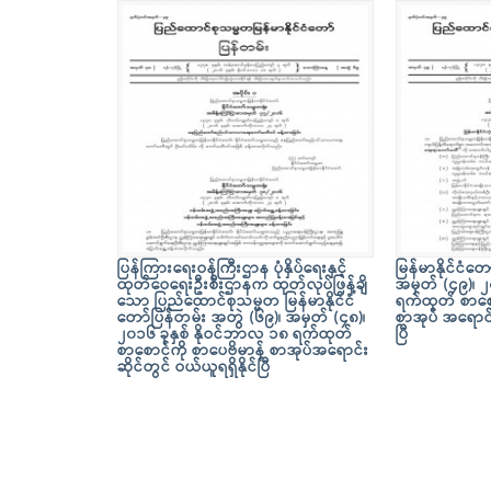
ပြန်ကြားရေးဝန်ကြီးဌာန ပုံနှိပ်ရေးနှင့်
မြန်မာနိုင်ငံတ
ထုတ်ဝေရေးဦးစီးဌာနက ထုတ်လုပ်ဖြန့်ချိ
အမှတ် (၄၉)၊ ၂
သော ပြည်ထောင်စုသမ္မတ မြန်မာနိုင်ငံ
ရက်ထုတ် စာစော
တော်ပြန်တမ်း အတွဲ (၆၉)၊ အမှတ် (၄၈)၊
စာအုပ် အရောင်း
၂၀၁၆ ခုနှစ် နိုဝင်ဘာလ ၁၈ ရက်ထုတ်
ပြီ
စာစောင်ကို စာပေဗိမာန် စာအုပ်အရောင်း
ဆိုင်တွင် ဝယ်ယူရရှိနိုင်ပြီ