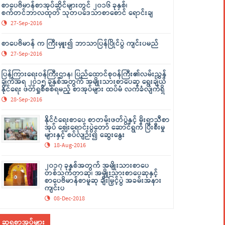
စာပေဗိမာန်စာအုပ်ဆိုင်များတွင် ၂၀၁၆ ခုနှစ်၊
စက်တင်ဘာလထုတ် သုတပဒေသာစာစောင် ရောင်းချ
27-Sep-2016
စာပေဗိမာန် က ကြီးမှူး၍ ဘာသာပြန်ပြိုင်ပွဲ ကျင်းပမည်
27-Sep-2016
ပြန်ကြားရေးဝန်ကြီးဌာန၊ ပြည်ထောင်စုဝန်ကြီး၏လမ်းညွှန်
ချက်အရ ၂၀၁၅ ခုနှစ်အတွက် အမျိုးသားစာပေဆု ရွေးချယ်
နိုင်ရေး ဖတ်ရှုစိစစ်ရမည့် စာအုပ်များ ထပ်မံ လက်ခံလျက်ရှိ
28-Sep-2016
နိုင်ငံရေးစာပေ စာတမ်းဖတ်ပွဲနှင့် မိုးရာသီစာ
အုပ် ဈေးရောင်းပွဲတော် ဆောင်ရွက် ပြီးစီးမှု
များနှင့် စပ်လျဉ်း၍ ဆွေးနွေး
18-Aug-2016
၂၀၁၇ ခုနှစ်အတွက် အမျိုးသားစာပေ
တစ်သက်တာဆု၊ အမျိုးသားစာပေဆုနှင့်
စာပေဗိမာန်စာမူဆု ချီးမြှင့်ပွဲ အခမ်းအနား
ကျင်းပ
08-Dec-2018
ဆုရစာအုပ်များ