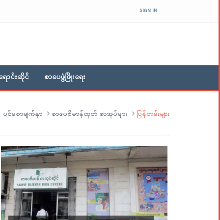
SIGN IN
ောင်းဆိုင်
စာပေဖွံ့ဖြိုးရေး
ပင်မစာမျက်နှာ
စာပေဗိမာန်ထုတ် စာအုပ်များ
ပြန်တမ်းများ