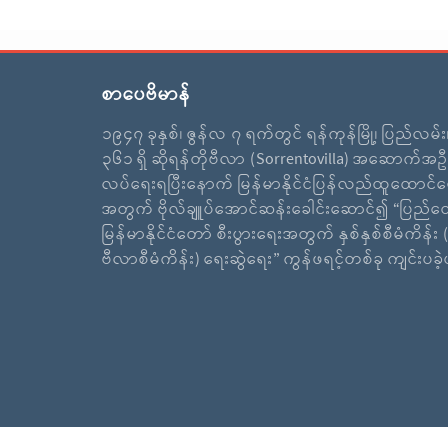
စာပေဗိမာန်
၁၉၄၇ ခုနှစ်၊ ဇွန်လ ၇ ရက်တွင် ရန်ကုန်မြို့၊ ပြည်လမ်
၃၆၁ ရှိ ဆိုရန်တိုဗီလာ (Sorrentovilla) အဆောက်အဦ
လပ်ရေးရပြီးနောက် မြန်မာနိုင်ငံပြန်လည်ထူထောင်ရ
အတွက် ဗိုလ်ချူပ်အောင်ဆန်းခေါင်းဆောင်၍ “ပြည်ထ
မြန်မာနိုင်ငံတော် စီးပွားရေးအတွက် နှစ်နှစ်စီမံကိန်း (
ဗီလာစီမံကိန်း) ရေးဆွဲရေး” ကွန်ဖရင့်တစ်ခု ကျင်းပခ