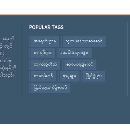
POPULAR TAGS
း၊ အမှတ်
အရောင်းဌာန
သုတပဒေသာစာစောင်
၌ လွပ်
စာအုပ်များ
အခမ်းအနားများ
ေး
ောင်စု
စာကြည့်တိုက်
စာပေရေချမ်းစင်
ဆိုရန်တို
ဲ့ပါသည်။
စာပေဗိမာန်
စာမူများ
ပြိုင်ပွဲများ
ပြည်သူ့လက်စွဲစာစဉ်