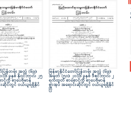
ော်ပြန်တမ်း အတွဲ (၆၉)၊
မြန်မာနိုင်ငံတော်ပြန်တမ်း အတွဲ (၆၉)၊
၀၁၆ ခုနှစ် နိုဝင်ဘာလ ၂၅
အမှတ် (၅၀)၊ ၂၀၁၆ ခုနှစ် ဒီဇင်ဘာလ ၂
င်ကို စာပေဗိမာန်
ရက်ထုတ် စာစောင်ကို စာပေဗိမာန်
ဆိုင်တွင် ဝယ်ယူရရှိနိုင်
စာအုပ် အရောင်းဆိုင်တွင် ဝယ်ယူရရှိနိုင်
ပြီ