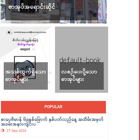
စာအုပ်အရောင်းဆိုင်
အသစ်ထွက်ရှိသော
လစဉ်ပေးပို့သော
စာအုပ်များ
စာအုပ်များ
POPULAR
စာပေဗိမာန် ၆၉နှစ်မြောက် နှစ်ပတ်လည်နေ့ အထိမ်းအမှတ်
အခမ်းအနားကျင်းပ
27-Sep-2016