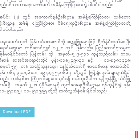
စည်ပင်သာယာရေး ကော်မတီ အမိန့်ကြော်ငြာစာတို့ ပါဝင်ပါသည်။
အပိုင်း (၂) တွင် အကောက်ခွန်ဦးစီးဌာန အမိန့်ကြော်ငြာစာ၊ သစ်တော
ဦးစီးဌာန အမိန့် ကြော်ငြာစာ၊ စီမံရေးရာဦးစီးဌာန အမိန့်ကြော်ငြာစာတို့
ပါဝင်ပါသည်။
ယခုအပတ်ထုတ် ပြန်တမ်းစာစောင်ကို စက္ကူဖြူချောဖြင့် ရိုက်နှိပ်ထုတ်ဝေပြီး
ရောင်းဈေးမှာ တစ်စောင်လျှင် ၁၂၂၀ ကျပ် ဖြစ်သည်။ ပြည်ထောင်စုသမ္မတ
မြန်မာနိုင်ငံတော် ပြန်တမ်း ကို အမှတ်-၅၂၉-၅၃၁ ကုန်သည်လမ်း၊ စာပေ
ဗိမာန် စာအုပ်အရောင်းဆိုင် ဖုန်း-၀၁၈၂၄၉၀၃၁ နှင့် ၀၁-၈၃၈၁၄၄၈၊
အမှတ်-၅၅ (တ)၊ သပြေကုန်းဈေး၊ နေပြည်တော်ရှိ စာပေဗိမာန် စာအုပ်ဆိုင်
ဖုန်း-၀၆၇-၃၄၁၄၆၈၁၊ ၀၉-၄၄၉၅၄၀၆၆၇ တို့တွင် ဖြန့်ချိရောင်းချလျက်ရှိပါ
သည်။ တစ်နှစ်စာ ကြိုတင်ငွေပေးသွင်း၍ ဝယ်ယူလိုပါက ရန်ကုန်မြို့ သိမ်ဖြူ
လမ်းရှိ အမှတ်-၂၂၈၊ ပုံနှိပ်ရေးနှင့် ထုတ်ဝေရေးဦးစီးဌာန၊ ရန်ကုန်ရုံးခွဲ ဖုန်း
၀၁-၂၅၁၈၉၂၊ ၀၁-၂၅၁၉၉၅ တို့သို့ ဆက်သွယ်စုံစမ်းနိုင်ပါသည်။
Download PDF