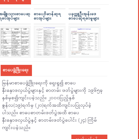
အမျိူးသားစာပေဆု
စာပေဗိမာန်ဆုရ
ပခုက္ကူဦးအုန်းဖေ
ရစာအုပ်များ
စာအုပ်များ
စာပေဆုရစာမူများ
စာပေဖွံ့ဖြိုးရေး
မြန်မာစာပေဖွံ့ဖြိုးရေးကို ရှေးရှု၍ စာပေ
နှီးနှောဖလှယ်ပွဲများနှင့် စာတမ်း ဖတ်ပွဲများကို ၁၉၆၅ခု
နှစ်မှစ၍ကျင်းပခဲ့သည်။ ၂၀၀၀ပြည့်နှစ်
ဇွန်လ(၁၉)ရက်မှ (၂၀)ရက်အထိကျင်းပပြုလုပ်ခဲ့
ပါသည်။ စာပေစာတမ်းဖတ်ပွဲအထိ စာပေ
နှီးနှောဖလှယ်ပွဲနှင့် စာတမ်းဖတ်ပွဲပေါင်း (၂၄) ကြိမ်
ကျင်းပခဲ့သည်။