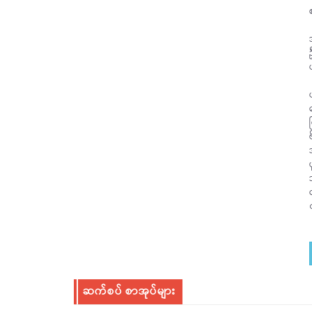
ဆက်စပ် စာအုပ်များ