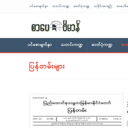
ပင်မစာမျက်နှာ
သတင်းကဏ္ဍ
ဓာတ်ပုံကဏ္ဍ
သမိုင်းအကျဉ်း
စာပေဗိမ
sarpaybeikman
ပင်မစာမျက်နှာ
သတင်းကဏ္ဍ
ဓာတ်ပုံကဏ္ဍ
စာပ
ပြန်တမ်းများ