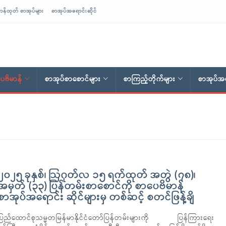
ာန်ထုတ် စာအုပ်များ
စာအုပ်အရောင်းဆိုင်
ေဗိမာန်
စာအုပ်စာစောင်များ
စာကြည့်တိုက်များ
စာအုပ်အရ
၂၀၂၅ ခုနှစ်၊ ဩဂုတ်လ ၁၅ ရက်ထုတ် အတွဲ (၇၈)၊
အမှတ် (၃၃) ပြန်တမ်းစာစောင်ကို စာပေဗိမာန်
စာအုပ်အရောင်း ဆိုင်များမှ တစ်ဆင့် စတင်ဖြန့်ချိ
ပြည်ထောင်စုသမ္မတမြန်မာနိုင်ငံတော်ပြန်တမ်းများကို ပြန်ကြားရေး