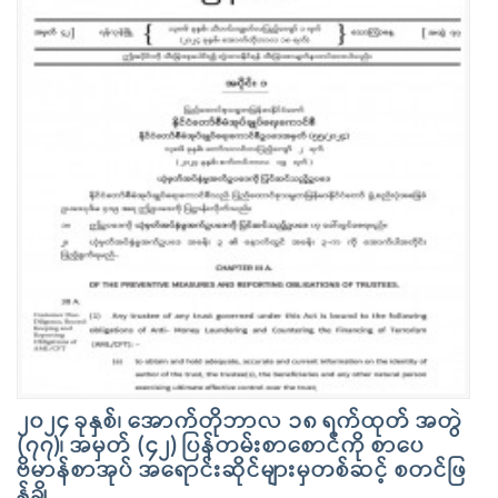
၂၀၂၄ ခုနှစ်၊ အောက်တိုဘာလ ၁၈ ရက်ထုတ် အတွဲ
(၇၇)၊ အမှတ် (၄၂) ပြန်တမ်းစာစောင်ကို စာပေ
ဗိမာန်စာအုပ် အရောင်းဆိုင်များမှတစ်ဆင့် စတင်ဖြ
န့်ချိ