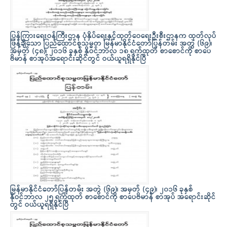
ပြန်ကြားရေးဝန်ကြီးဌာန ပုံနှိပ်ရေးနှင့်ထုတ်ဝေရေးဦးစီးဌာနက ထုတ်လုပ်
ဖြန့်ချိသော ပြည်ထောင်စုသမ္မတ မြန်မာနိုင်ငံတော်ပြန်တမ်း အတွဲ (၆၉)၊
အမှတ် (၄၈)၊ ၂၀၁၆ ခုနှစ် နိုဝင်ဘာလ ၁၈ ရက်ထုတ် စာစောင်ကို စာပေ
ဗိမာန် စာအုပ်အရောင်းဆိုင်တွင် ဝယ်ယူရရှိနိုင်ပြီ
မြန်မာနိုင်ငံတော်ပြန်တမ်း အတွဲ (၆၉)၊ အမှတ် (၄၉)၊ ၂၀၁၆ ခုနှစ်
နိုဝင်ဘာလ ၂၅ ရက်ထုတ် စာစောင်ကို စာပေဗိမာန် စာအုပ် အရောင်းဆိုင်
တွင် ဝယ်ယူရရှိနိုင်ပြီ