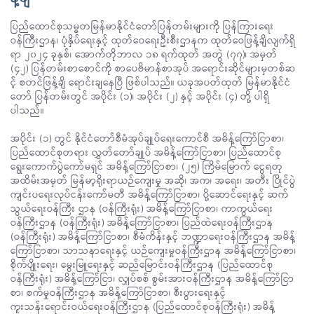
ပြည်ထောင်စုသမ္မတမြန်မာနိုင်ငံတော်ပြန်တမ်းများကို ပြန်ကြားရေး
ဝန်ကြီးဌာန၊ ပုံနှိပ်ရေးနှင့် ထုတ်ဝေရေးဦးစီးဌာနက ထုတ်ဝေဖြန့်ချိလျက်ရှိ
ရာ ၂၀၂၄ ခုနှစ်၊ အောက်တိုဘာလ ၁၈ ရက်ထုတ် အတွဲ (၇၇)၊ အမှတ်
(၄၂) ပြန်တမ်းစာစောင်ကို စာပေဗိမာန်စာအုပ် အရောင်းဆိုင်များမှတစ်ဆ
င့် စတင်ဖြန့်ချိ ရောင်းချနေပြီ ဖြစ်ပါသည်။ ယခုအပတ်ထုတ် မြန်မာနိုင်ငံ
တော် ပြန်တမ်းတွင် အပိုင်း (၁)၊ အပိုင်း (၂) နှင့် အပိုင်း (၄) တို့ ပါရှိ
ပါသည်။
အပိုင်း (၁) တွင် နိုင်ငံတော်စီမံအုပ်ချုပ်ရေးကောင်စီ အမိန့်ကြော်ငြာစာ၊
ပြည်ထောင်စုတရား လွှတ်တော်ချုပ် အမိန့်ကြော်ငြာစာ၊ ပြည်ထောင်စု
ရွေးကောက်ပွဲကော်မရှင် အမိန့်ကြော်ငြာစာ၊ (၂၅) ကြိမ်မြောက် ငွေရတု
အထိမ်းအမှတ် မြန်မာ့ရိုးရာယဉ်ကျေးမှု အဆို၊ အက၊ အရေး၊ အတီး ပြိုင်ပွဲ
ကျင်းပရေးလုပ်ငန်းကော်မတီ အမိန့်ကြော်ငြာစာ၊ ပို့ဆောင်ရေးနှင့် ဆက်
သွယ်ရေးဝန်ကြီး ဌာန (ဝန်ကြီးရုံး) အမိန့်ကြော်ငြာစာ၊ ကာကွယ်ရေး
ဝန်ကြီးဌာန (ဝန်ကြီးရုံး) အမိန့်ကြော်ငြာစာ၊ ပြည်ထဲရေးဝန်ကြီးဌာန
(ဝန်ကြီးရုံး) အမိန့်ကြော်ငြာစာ၊ စီမံကိန်းနှင့် ဘဏ္ဍာရေးဝန်ကြီးဌာန အမိန့်
ကြော်ငြာစာ၊ သာသနာရေးနှင့် ယဉ်ကျေးမှုဝန်ကြီးဌာန အမိန့်ကြော်ငြာစာ၊
စိုက်ပျိုးရေး၊ မွေးမြူရေးနှင့် ဆည်မြောင်းဝန်ကြီးဌာန (ပြည်ထောင်စု
ဝန်ကြီးရုံး) အမိန့်ကြော်ငြာ၊ လျှပ်စစ် စွမ်းအားဝန်ကြီးဌာန အမိန့်ကြော်ငြာ
စာ၊ စက်မှုဝန်ကြီးဌာန အမိန့်ကြော်ငြာစာ၊ စီးပွားရေးနှင့်
ကူးသန်းရောင်းဝယ်ရေးဝန်ကြီးဌာန (ပြည်ထောင်စုဝန်ကြီးရုံး) အမိန့်