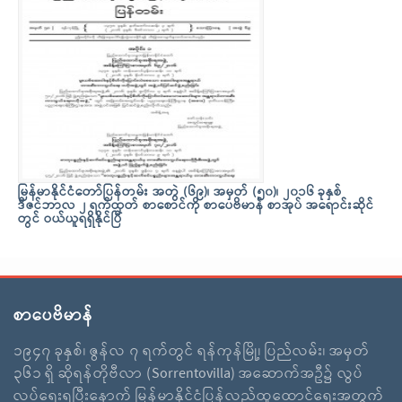
မြန်မာနိုင်ငံတော်ပြန်တမ်း အတွဲ (၆၉)၊ အမှတ် (၅၀)၊ ၂၀၁၆ ခုနှစ်
ဒီဇင်ဘာလ ၂ ရက်ထုတ် စာစောင်ကို စာပေဗိမာန် စာအုပ် အရောင်းဆိုင်
တွင် ဝယ်ယူရရှိနိုင်ပြီ
စာပေဗိမာန်
၁၉၄၇ ခုနှစ်၊ ဇွန်လ ၇ ရက်တွင် ရန်ကုန်မြို့၊ ပြည်လမ်း၊ အမှတ်
၃၆၁ ရှိ ဆိုရန်တိုဗီလာ (Sorrentovilla) အဆောက်အဦ၌ လွပ်
လပ်ရေးရပြီးနောက် မြန်မာနိုင်ငံပြန်လည်ထူထောင်ရေးအတွက်