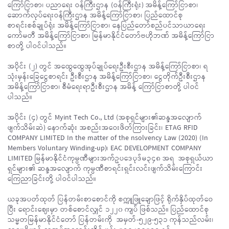
ကြော်ငြာစာ၊ ပညာရေး ဝန်ကြီးဌာန (ဝန်ကြီးရုံး) အမိန့်ကြော်ငြာစာ၊
ဆောက်လုပ်ရေးဝန်ကြီးဌာန အမိန့်ကြော်ငြာစာ၊ ပြည်ထောင်စု
စာရင်းစစ်ချုပ်ရုံး အမိန့်ကြော်ငြာစာ၊ နေပြည်တော်စည်ပင်သာယာရေး
ကော်မတီ အမိန့်ကြော်ငြာစာ၊ မြန်မာနိုင်ငံတော်ဗဟိုဘဏ် အမိန့်ကြော်ငြာ
စာတို့ ပါဝင်ပါသည်။
အပိုင်း (၂) တွင် အထွေထွေအုပ်ချုပ်ရေးဦးစီးဌာန အမိန့်ကြော်ငြာစာ၊ ရ
သုံးမှန်းခြေငွေစာရင်း ဦးစီးဌာန အမိန့်ကြော်ငြာစာ၊ ငွေတိုက်ဦးစီးဌာန
အမိန့်ကြော်ငြာစာ၊ စီမံရေးရာဦးစီးဌာန အမိန့် ကြော်ငြာစာတို့ ပါဝင်
ပါသည်။
အပိုင်း (၄) တွင် Myint Tech Co., Ltd (အစုရှင်များ၏ဆန္ဒအလျောက်
ဖျက်သိမ်းဆဲ) နောက်ဆုံး အစည်းအဝေးဖိတ်ကြားခြင်း၊ ETAG RFID
COMPANY LIMITED In the matter of the nsolvency Law (2020) (In
Members Voluntary Winding-up)၊ EAC DEVELOPMENT COMPANY
LIMITED မြန်မာနိုင်ငံကုမ္ပဏီများအက်ဥပဒေပုဒ်မ၃၄၈ အရ အစုရှယ်ယာ
ရှင်များ၏ ဆန္ဒအလျောက် ကုမ္ပဏီစာရင်းရှင်းလင်းဖျက်သိမ်းကြောင်း
ကြေညာခြင်းတို့ ပါဝင်ပါသည်။
ယခုအပတ်ထုတ် ပြန်တမ်းစာစောင်ကို စက္ကူဖြူချောဖြင့် ရိုက်နှိပ်ထုတ်ဝေ
ပြီး ရောင်းဈေးမှာ တစ်စောင်လျှင် ၁၂၂၀ ကျပ် ဖြစ်သည်။ ပြည်ထောင်စု
သမ္မတမြန်မာနိုင်ငံတော် ပြန်တမ်းကို အမှတ်-၅၂၉-၅၃၁ ကုန်သည်လမ်း၊