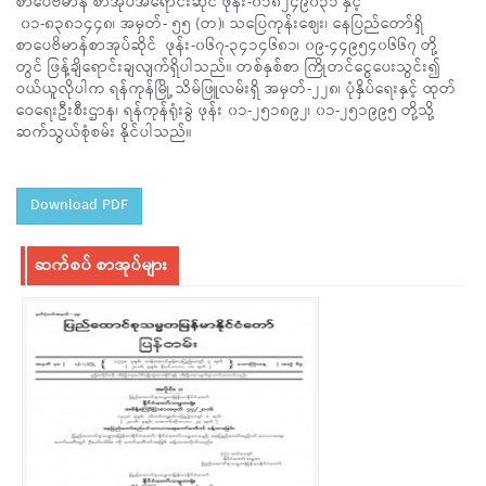
စာပေဗိမာန် စာအုပ်အရောင်းဆိုင် ဖုန်း-၀၁၈၂၄၉၀၃၁ နှင့်
၀၁-၈၃၈၁၄၄၈၊ အမှတ်- ၅၅ (တ)၊ သပြေကုန်းဈေး၊ နေပြည်တော်ရှိ
စာပေဗိမာန်စာအုပ်ဆိုင် ဖုန်း-၀၆၇-၃၄၁၄၆၈၁၊ ၀၉-၄၄၉၅၄၀၆၆၇ တို့
တွင် ဖြန့်ချိရောင်းချလျက်ရှိပါသည်။ တစ်နှစ်စာ ကြိုတင်ငွေပေးသွင်း၍
ဝယ်ယူလိုပါက ရန်ကုန်မြို့ သိမ်ဖြူလမ်းရှိ အမှတ်-၂၂၈၊ ပုံနှိပ်ရေးနှင့် ထုတ်
ဝေရေးဦးစီးဌာန၊ ရန်ကုန်ရုံးခွဲ ဖုန်း ၀၁-၂၅၁၈၉၂၊ ၀၁-၂၅၁၉၉၅ တို့သို့
ဆက်သွယ်စုံစမ်း နိုင်ပါသည်။
Download PDF
ဆက်စပ် စာအုပ်များ