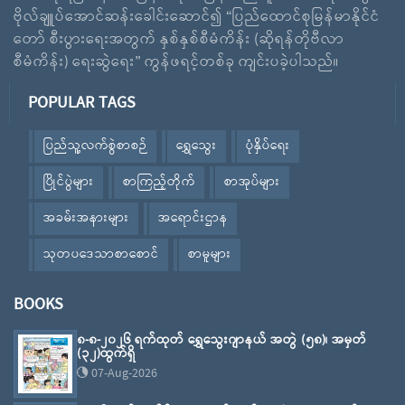
ဗိုလ်ချူပ်အောင်ဆန်းခေါင်းဆောင်၍ “ပြည်ထောင်စုမြန်မာနိုင်ငံ
တော် စီးပွားရေးအတွက် နှစ်နှစ်စီမံကိန်း (ဆိုရန်တိုဗီလာ
စီမံကိန်း) ရေးဆွဲရေး” ကွန်ဖရင့်တစ်ခု ကျင်းပခဲ့ပါသည်။
POPULAR TAGS
ပြည်သူ့လက်စွဲစာစဉ်
ရွှေသွေး
ပုံနှိပ်ရေး
ပြိုင်ပွဲများ
စာကြည့်တိုက်
စာအုပ်များ
အခမ်းအနားများ
အရောင်းဌာန
သုတပဒေသာစာစောင်
စာမူများ
BOOKS
၈-၈-၂၀၂၆ ရက်ထုတ် ရွှေသွေးဂျာနယ် အတွဲ (၅၈)၊ အမှတ်
(၃၂)ထွက်ရှိ
07-Aug-2026