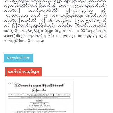
ပြီး ရောင်းဈေးမှာ တစ်စောင်လျှင် ၁၂၂၀ ကျပ် ဖြစ်သည်။ ပြည်ထောင်စု
သမ္မတမြန်မာနိုင်ငံတော် ပြန်တမ်းကို အမှတ်-၅၂၉-၅၃၁ ကုန်သည်လမ်း၊
စာပေဗိမာန် စာအုပ်အရောင်းဆိုင် ဖုန်း-၀၁၈၂၄၉၀၃၁ နှင့်
၀၁-၈၃၈၁၄၄၈၊ အမှတ်- ၅၅ (တ)၊ သပြေကုန်းဈေး၊ နေပြည်တော်ရှိ
စာပေဗိမာန်စာအုပ်ဆိုင် ဖုန်း-၀၆၇-၃၄၁၄၆၈၁၊ ၀၉-၄၄၉၅၄၀၆၆၇ တို့
တွင် ဖြန့်ချိရောင်းချလျက်ရှိပါသည်။ တစ်နှစ်စာ ကြိုတင်ငွေပေးသွင်း၍
ဝယ်ယူလိုပါက ရန်ကုန်မြို့ သိမ်ဖြူလမ်းရှိ အမှတ်-၂၂၈၊ ပုံနှိပ်ရေးနှင့် ထုတ်
ဝေရေးဦးစီးဌာန၊ ရန်ကုန်ရုံးခွဲ ဖုန်း ၀၁-၂၅၁၈၉၂၊ ၀၁-၂၅၁၉၉၅ တို့သို့
ဆက်သွယ်စုံစမ်း နိုင်ပါသည်။
Download PDF
ဆက်စပ် စာအုပ်များ