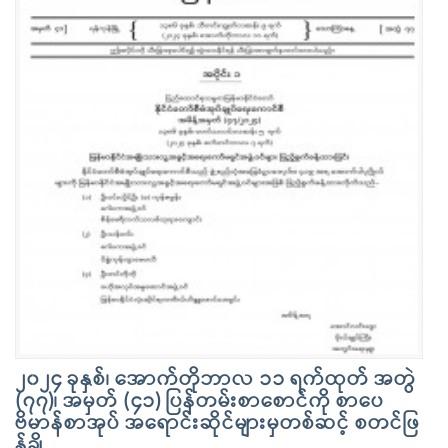
၂၀၂၄ ခုနှစ်၊ အောက်တိုဘာလ ၁၁ ရက်ထုတ် အတွဲ
(၇၇)၊ အမှတ် (၄၁) ပြန်တမ်းစာစောင်ကို စာပေ
ဗိမာန်စာအုပ် အရောင်းဆိုင်များမှတစ်ဆင့် စတင်ဖြ
န့်ချိ