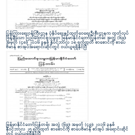
ပြန်ကြားရေးဝန်ကြီးဌာန ပုံနှိပ်ရေးနှင့်ထုတ်ဝေရေးဦးစီးဌာနက ထုတ်လုပ်
ဖြန့်ချိသော ပြည်ထောင်စုသမ္မတ မြန်မာနိုင်ငံတော်ပြန်တမ်း အတွဲ (၆၉)၊
အမှတ် (၄၈)၊ ၂၀၁၆ ခုနှစ် နိုဝင်ဘာလ ၁၈ ရက်ထုတ် စာစောင်ကို စာပေ
ဗိမာန် စာအုပ်အရောင်းဆိုင်တွင် ဝယ်ယူရရှိနိုင်ပြီ
မြန်မာနိုင်ငံတော်ပြန်တမ်း အတွဲ (၆၉)၊ အမှတ် (၄၉)၊ ၂၀၁၆ ခုနှစ်
နိုဝင်ဘာလ ၂၅ ရက်ထုတ် စာစောင်ကို စာပေဗိမာန် စာအုပ် အရောင်းဆိုင်
တွင် ဝယ်ယူရရှိနိုင်ပြီ