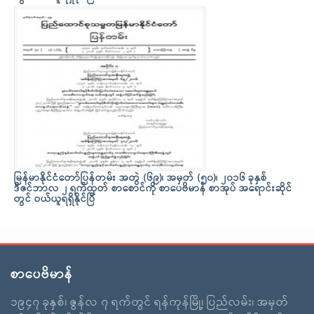
မြန်မာနိုင်ငံတော်ပြန်တမ်း အတွဲ (၆၉)၊ အမှတ် (၅၀)၊ ၂၀၁၆ ခုနှစ်
ဒီဇင်ဘာလ ၂ ရက်ထုတ် စာစောင်ကို စာပေဗိမာန် စာအုပ် အရောင်းဆိုင်
တွင် ဝယ်ယူရရှိနိုင်ပြီ
စာပေဗိမာန်
၁၉၄၇ ခုနှစ်၊ ဇွန်လ ၇ ရက်တွင် ရန်ကုန်မြို့၊ ပြည်လမ်း၊ အမှတ်