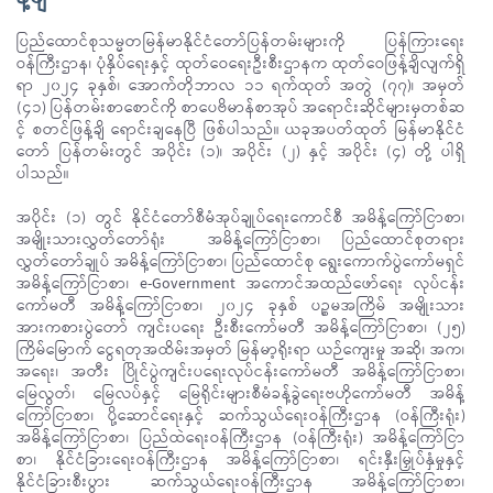
ပြည်ထောင်စုသမ္မတမြန်မာနိုင်ငံတော်ပြန်တမ်းများကို ပြန်ကြားရေး
ဝန်ကြီးဌာန၊ ပုံနှိပ်ရေးနှင့် ထုတ်ဝေရေးဦးစီးဌာနက ထုတ်ဝေဖြန့်ချိလျက်ရှိ
ရာ ၂၀၂၄ ခုနှစ်၊ အောက်တိုဘာလ ၁၁ ရက်ထုတ် အတွဲ (၇၇)၊ အမှတ်
(၄၁) ပြန်တမ်းစာစောင်ကို စာပေဗိမာန်စာအုပ် အရောင်းဆိုင်များမှတစ်ဆ
င့် စတင်ဖြန့်ချိ ရောင်းချနေပြီ ဖြစ်ပါသည်။ ယခုအပတ်ထုတ် မြန်မာနိုင်ငံ
တော် ပြန်တမ်းတွင် အပိုင်း (၁)၊ အပိုင်း (၂) နှင့် အပိုင်း (၄) တို့ ပါရှိ
ပါသည်။
အပိုင်း (၁) တွင် နိုင်ငံတော်စီမံအုပ်ချုပ်ရေးကောင်စီ အမိန့်ကြော်ငြာစာ၊
အမျိုးသားလွှတ်တော်ရုံး အမိန့်ကြော်ငြာစာ၊ ပြည်ထောင်စုတရား
လွှတ်တော်ချုပ် အမိန့်ကြော်ငြာစာ၊ ပြည်ထောင်စု ရွေးကောက်ပွဲကော်မရှင်
အမိန့်ကြော်ငြာစာ၊ e-Government အကောင်အထည်ဖော်ရေး လုပ်ငန်း
ကော်မတီ အမိန့်ကြော်ငြာစာ၊ ၂၀၂၄ ခုနှစ် ပဉ္စမအကြိမ် အမျိုးသား
အားကစားပွဲတော် ကျင်းပရေး ဦးစီးကော်မတီ အမိန့်ကြော်ငြာစာ၊ (၂၅)
ကြိမ်မြောက် ငွေရတုအထိမ်းအမှတ် မြန်မာ့ရိုးရာ ယဉ်ကျေးမှု အဆို၊ အက၊
အရေး၊ အတီး ပြိုင်ပွဲကျင်းပရေးလုပ်ငန်းကော်မတီ အမိန့်ကြော်ငြာစာ၊
မြေလွတ်၊ မြေလပ်နှင့် မြေရိုင်းများစီမံခန့်ခွဲရေးဗဟိုကော်မတီ အမိန့်
ကြော်ငြာစာ၊ ပို့ဆောင်ရေးနှင့် ဆက်သွယ်ရေးဝန်ကြီးဌာန (ဝန်ကြီးရုံး)
အမိန့်ကြော်ငြာစာ၊ ပြည်ထဲရေးဝန်ကြီးဌာန (ဝန်ကြီးရုံး) အမိန့်ကြော်ငြာ
စာ၊ နိုင်ငံခြားရေးဝန်ကြီးဌာန အမိန့်ကြော်ငြာစာ၊ ရင်းနှီးမြှုပ်နှံမှုနှင့်
နိုင်ငံခြားစီးပွား ဆက်သွယ်ရေးဝန်ကြီးဌာန အမိန့်ကြော်ငြာစာ၊