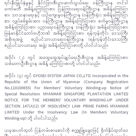
ရင်းနှီးမြှုပ်နှံမှုနှင့် နိုင်ငံခြားစီးပွားဆက်သွယ်ရေး ဝန်ကြီးဌာန တင်ဒါ
ကော်မတီ အမိန့်ကြော်ငြာစာ၊ ပြန်ကြားရေးဝန်ကြီးဌာန အမိန့်ကြော်ငြာ
စာ၊ သာသနာရေးနှင့် ယဉ်ကျေးမှုဝန်ကြီးဌာန (ဝန်ကြီးရုံး) အမိန့်ကြော်ငြာ
စာ၊ လျှပ်စစ်စွမ်းအား ဝန်ကြီးဌာန အမိန့်ကြော်ငြာစာ၊ စက်မှုဝန်ကြီးဌာန
အမိန့်ကြော်ငြာစာ၊ ပညာရေးဝန်ကြီးဌာန (ဝန်ကြီးရုံး) အမိန့်ကြော်ငြာစာ၊
မြန်မာနိုင်ငံတော်ဗဟိုဘဏ် အမိန့်ကြော်ငြာစာ၊ ရန်ကုန်တိုင်း ဒေသကြီး
အစိုးရအဖွဲ့ စည်ပင်သာယာရေးဝန်ကြီးဌာန (ရန်ကုန်တိုင်းဒေသကြီး
စည်ပင်သာယာရေး အဖွဲ့) အမိန့်ကြော်ငြာစာတို့ ပါဝင်ပါသည်။
အပိုင်း (၂) တွင် အထွေထွေအုပ်ချုပ်ရေးဦးစီးဌာန အမိန့်ကြော်ငြာစာ၊
သစ်တောဦးစီးဌာန အမိန့် ကြော်ငြာစာတို့ ပါဝင်ပါသည်။
အပိုင်း (၄) တွင် GYOSEI-SYSTEM JAPAN CO.,LTD Incorporated in the
Republic of the Union of Myanmar (Company Registration
No.110100655) For Members' Voluntary Winding-up Notice of
Special Resolution၊ MYANMAR SINGAPORE PLANTATION LIMITED
NOTICE FOR THE MEMBERS' VOLUNTARY WINDING-UP UNDER
SECTION 147(A)(2) OF INSOLVENCY LAW၊ PRIME FARMS MYANMAR
LIMITED Under the Insolvency Law (In Members Voluntary
Winding-up) တို့ ပါဝင်ပါသည်။
ယခုအပတ်ထုတ် ပြန်တမ်းစာစောင်ကို စက္ကူဖြူချောဖြင့် ရိုက်နှိပ်ထုတ်ဝေ