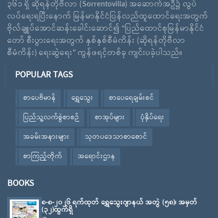
၃၆၁ ရှိ ဆိုရန်တိုဗီလာ (Sorrentovilla) အဆောက်အဦ၌ လွပ်
လပ်ရေးရပြီးနောက် မြန်မာနိုင်ငံပြန်လည်ထူထောင်ရေးအတွက်
ဗိုလ်ချူပ်အောင်ဆန်းခေါင်းဆောင်၍ “ပြည်ထောင်စုမြန်မာနိုင်ငံ
တော် စီးပွားရေးအတွက် နှစ်နှစ်စီမံကိန်း (ဆိုရန်တိုဗီလာ
စီမံကိန်း) ရေးဆွဲရေး” ကွန်ဖရင့်တစ်ခု ကျင်းပခဲ့ပါသည်။
POPULAR TAGS
စာပေဗိမာန်
ရွှေသွေး
စာပေရေချမ်းစင်
ပြည်သူ့လက်စွဲစာစဉ်
စာအုပ်များ
ပုံနှိပ်ရေး
အခမ်းအနားများ
သုတပဒေသာစာစောင်
စာကြည့်တိုက်
အရောင်းဌာန
BOOKS
၈-၈-၂၀၂၆ ရက်ထုတ် ရွှေသွေးဂျာနယ် အတွဲ (၅၈)၊ အမှတ်
(၃၂)ထွက်ရှိ