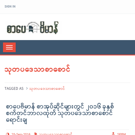
SIGN IN
sarpaybeikman
Toggle
navigation
သုတပဒေသာစာစောင်
TAGGED AS
သုတပဒေသာစာစောင်
စာပေဗိမာန် စာအုပ်ဆိုင်များတွင် ၂၀၁၆ ခုနှစ်
စက်တင်ဘာလထုတ် သုတပဒေသာစာစောင်
ရောင်းချ
28-Sep-2016
သုတပဒေသာစာစောင်
,
SPBM