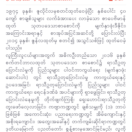
၁၉၇၄ ခုနှစ်၊ ဇူလိုင်လမှစတင်ထုတ်ဝေခဲ့ပြီး နှစ်ပေါင်း ၄၀
ကျော် စာချစ်သူများ လက်ခံအားပေး လာခဲ့သော စာပေဗိမာန်
ထုတ် သုတပဒေသာစာစောင်ကို မျက်နှာဖုံးဒီဇိုင်း၊
အကြောင်းအရာနှင့် စာအုပ်အပြင်အဆင်တို့ ပြောင်းလဲပြီး
၂၀၁၄ ခုနှစ်၊ ဇွန်လထုတ်မှ စတင်၍ အသွင်သစ်ဖြင့် ထုတ်ဝေခဲ့
ပါသည်။
လူကြီးလူငယ်များအတွက် အဓိကဦးတည်သော ၂၀၁၆ ခုနှစ်
စက်တင်ဘာလထုတ် သုတပဒေသာ စာစောင်၌ ရာသီဥတု
ပြောင်းလဲမှုကို ပြည်သူများ ပါဝင်ကာကွယ်ရေး (မျက်နှာဖုံး
ဆောင်းပါး) တွင် ရာသီဥတုပြောင်းလဲမှု ကာကွယ်ရေးနှင့်
ဥပဒေအမြင်၊ ရာသီဥတုပြောင်းလဲမှုကို ပြည်သူများ ပါဝင်
ကာကွယ်ရေး၊ ရေငန်ဒဏ်ခံ အပင်များကို ရှာဖွေခြင်း၊ ရာသီဥတု
ပြောင်းလဲနေမှုကို တိုက်ဖျက်ကြစို့၊ ရှေးဟောင်းရာသီဥတုကို
တူးဖော်လေ့လာခြင်း၊ ကဗျာကဏ္ဍတွင် ချစ်သမျှကို (၁)၊ ဘာပဲ
ဖြစ်ဖြစ် အကောင်းဆုံး၊ ပညာရေးကဏ္ဍတွင် အိမ်ကျောင်းနှင့်
အစိုးရကျောင်း၊ အတွေးအခေါ်နှင့် တက်ကျမ်းဆိုင်ရာကဏ္ဍတွင်
ဒုတိယမြောက် ပညတ်တော်၊ စွန့်စားမှအောင်မြင်မည်၊ လူကို