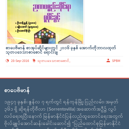
စာပေဗိမာန် စာအုပ်ဆိုင်များတွင် ၂၀၁၆ ခုနှစ် အောက်တိုဘာလထုတ်
သုတပဒေသာစာစောင် ရောင်းချ
28-Sep-2016
သုတပဒေသာစာစောင်,
SPBM
စာပေဗိမာန်
၁၉၄၇ ခုနှစ်၊ ဇွန်လ ၇ ရက်တွင် ရန်ကုန်မြို့၊ ပြည်လမ်း၊ အမှတ်
၃၆၁ ရှိ ဆိုရန်တိုဗီလာ (Sorrentovilla) အဆောက်အဦ၌ လွပ်
လပ်ရေးရပြီးနောက် မြန်မာနိုင်ငံပြန်လည်ထူထောင်ရေးအတွက်
ဗိုလ်ချူပ်အောင်ဆန်းခေါင်းဆောင်၍ “ပြည်ထောင်စုမြန်မာနိုင်ငံ