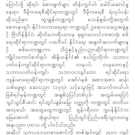
ပြောင်းဖို့ ဆိုရင်၊ ခံစားချက်များ ထိန်းကွပ်ပါ၊ ခေါင်းဆောင်မှု
နေရာ၊ ဒီမိုကရေစီဆိုင်ရာကဏ္ဍတွင် ဒီမိုကရေစီ ရဲလုပ်ငန်း
ဆိုသည်မှာ၊ ထူးချွန်ကဏ္ဍတွင် မသန်စွမ်းတို့အတွက်
စေတနာရှင်၊ နိုင်ငံတကာရေးရာ ကဏ္ဍတွင် ဥရောပသမဂ္ဂအဖွဲ့နှ
င့် ဗြိတိန်နိုင်ငံ၊ ဆိုက်ဘေးရီးယားမှ ရုရှားလောင်းကစားရုံ၊ စစ်
ရေးဆိုင်ရာကဏ္ဍတွင် ပထဝီဝင် နိုင်ငံရေး အချက်အလက်များနှ
င့် စစ်မဟာဗျူဟာ၊ သိပ္ပံနှင့်နည်းပညာဆိုင်ရာကဏ္ဍတွင်
ကျိုင်းကောင်စက်ရုပ်၊ အိန္ဒိယနိုင်ငံ၏ စပါးပြတိုက်၊ သဘာ၀
ပတ်ဝန်းကျင်ဆိုင်ရာကဏ္ဍတွင် လမုပင်၊ လမုတောနှင့်
သဘာ၀ပတ်ဝန်းကျင်၊ သဘာ၀ငလျင်ဘေး ရင်ဆိုင်ရေး၊
ကျန်းမာရေးဆိုင်ရာကဏ္ဍတွင် အော်ဂဲနစ် အစားအစာ၊ ဆန်း
သစ်ဖွေရှာ ဆေးပညာ (၁၇၇)၊ သင့်သွေးဖြင့် အသက်ကယ်ပါ၊
ဖြစ်ရပ်မှန်ကဏ္ဍတွင် အချစ်ပုံပြင်တစ်ပုဒ်၊ အလွမ်းရေပြင်
သွင်သွင်စီးဆင်း ရင်တွင်းချမ်းမြေ့၊ ၀တ္ထုတို ကဏ္ဍတွင် တတိယ
အလှမယ်၊ အထွေထွေကဏ္ဍတွင် ရှန်ဂရီလာ၊ ဂျပန်နိုင်ငံက
မြေအောက် အံ့ဖွယ်ရာ၊ ပြည်တွင်းပြည်ပခရီးသွားလာမှု
အနုပညာ၊ ဟာသ တို့ ပါဝင်ပါသည်။
အဆိုပါ သုတပဒေသာစာစောင်ကို တစ်အုပ်လျှင် ၂၅၀၀ ကျပ်