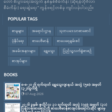
တော် စီးပွားရေးအတွက် နှစ်နှစ်စီမံကိန်း (ဆိုရန်တိုဗီလာ
စီမံကိန်း) ရေးဆွဲရေး” ကွန်ဖရင့်တစ်ခု ကျင်းပခဲ့ပါသည်။
POPULAR TAGS
စာမူများ
အရောင်းဌာန
သုတပဒေသာစာစောင်
ပုံနှိပ်ရေး
စာပေဗိမာန်
စာပေရေချမ်းစင်
အခမ်းအနားများ
ရွှေသွေး
ပြည်သူ့လက်စွဲစာစဉ်
စာအုပ်များ
BOOKS
၈-၈-၂၀၂၆ ရက်ထုတ် ရွှေသွေးဂျာနယ် အတွဲ (၅၈)၊ အမှတ်
(၃၂)ထွက်ရှိ
07-Aug-2026
၂၀၂၆ ခုနှစ်၊ ဇူလိုင်လ ၃၁ ရက်ထုတ် အတွဲ (၇၉)၊ အမှတ် (၃၁)
ပြန်တမ်းစာစောင်ကို စာပေဗိမာန်စာအုပ်အရောင်းဆိုင် များမှ