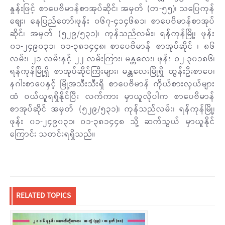
နှုန်းဖြင့် စာပေဗိမာန်စာအုပ်ဆိုင်၊ အမှတ် (တ-၅၅)၊ သပြေကုန်
စျေး၊ နေပြည်တော်၊ဖုန်း ၀၆၇-၄၁၄၆၈၁၊ စာပေဗိမာန်စာအုပ်
ဆိုင်၊ အမှတ် (၅၂၉/၅၃၁)၊ ကုန်သည်လမ်း၊ ရန်ကုန်မြို့၊ ဖုန်း
၀၁-၂၄၉၀၃၁၊ ၀၁-၃၈၁၄၄၈၊ စာပေဗိမာန် စာအုပ်ဆိုင် ၊ ၈၆
လမ်း၊ ၂၁ လမ်းနှင့် ၂၂ လမ်းကြား၊ မန္တလေး၊ ဖုန်း ၀၂-၃၀၁၈၆၊
ရန်ကုန်မြို့ရှိ စာအုပ်ဆိုင်ကြီးများ၊ မန္တလေးမြို့ရှိ ထွန်းဦးစာပေ၊
နဂါးစာပေနှင့် မြို့အသီးသီးရှိ စာပေဗိမာန် ကိုယ်စားလှယ်များ
ထံ ဝယ်ယူရရှိနိုင်ပြီး လက်ကား မှာယူလိုပါက စာပေဗိမာန်
စာအုပ်ဆိုင် အမှတ် (၅၂၉/၅၃၁)၊ ကုန်သည်လမ်း၊ ရန်ကုန်မြို့၊
ဖုန်း ၀၁-၂၄၉၀၃၁၊ ၀၁-၃၈၁၄၄၈ သို့ ဆက်သွယ် မှာယူနိုင်
ကြောင်း သတင်းရရှိသည်။
RELATED TOPICS