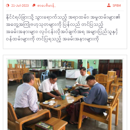
21-Jul-2023
စာပေဗိမာန်
,
SPBM
နိုင်ငံရပ်ခြားသို့ သွားရောက်သည့် အရာထမ်း၊ အမှုထမ်းများ၏
အတွေ့အကြုံဗဟုသုတများကို ပြန်လည် တင်ပြသည့်
အခမ်းအနားများ၊ လုပ်ငန်းလိုအပ်ချက်အရ အများပြည်သူနှင့်
ဝန်ထမ်းများကို တင်ပြရသည့် အခမ်းအနားများကို