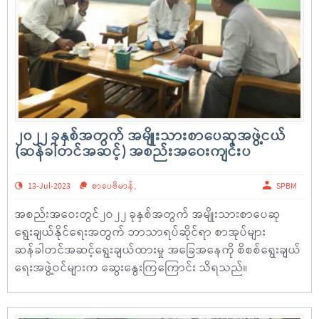
၂၀၂၂ ခုနှစ်အတွက် အမျိုးသားစာပေဆုအဖွဲ့ငယ်
(ဆန်ခါတင်အဆင့်) အစည်းအဝေးကျင်းပ
13-Jul-2023
စာပေဗိမာန်
,
SPBM
အစည်းအဝေးတွင်၂ဝ၂၂ ခုနှစ်အတွက် အမျိုးသားစာပေဆု
ရွေးချယ်နိုင်ရေးအတွက် ဘာသာရပ်ဆိုင်ရာ စာအုပ်များ
ဆန်ခါတင်အဆင့်ရွေးချယ်ထားမှု အခြေအနေကို စိစစ်ရွေးချယ်
ရေးအဖွဲ့ဝင်များက ဆွေးနွေးကြကြောင်း သိရသည်။