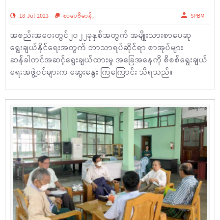
18-Jul-2023
စာပေဗိမာန်
,
SPBM
အစည်းအဝေးတွင်၂ဝ၂၂ခုနှစ်အတွက် အမျိုးသားစာပေဆု
ရွေးချယ်နိုင်ရေးအတွက် ဘာသာရပ်ဆိုင်ရာ စာအုပ်များ
ဆန်ခါတင်အဆင့်ရွေးချယ်ထားမှု အခြေအနေကို စိစစ်ရွေးချယ်
ရေးအဖွဲ့ဝင်များက ဆွေးနွေး ကြကြောင်း သိရသည်။