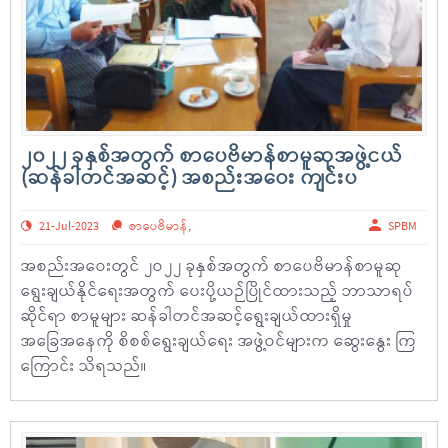
၂၀၂၂ ခုနှစ်အတွက် စာပေဗိမာန်စာမူဆုအဖွဲ့ငယ်
(ဆန်ခါတင်အဆင့်) အစည်းအဝေး ကျင်းပ
21-Jul-2023
စာပေဗိမာန်
,
SPBM
အစည်းအဝေးတွင် ၂ဝ၂၂ ခုနှစ်အတွက် စာပေဗိမာန်စာမူဆု
ရွေးချယ်နိုင်ရေးအတွက် ပေးပို့ယဉ်ပြိုင်ထားသည့် ဘာသာရပ်
ဆိုင်ရာ စာမူများ ဆန်ခါတင်အဆင့်ရွေးချယ်ထားရှိမှု
အခြေအနေကို စိစစ်ရွေးချယ်ရေး အဖွဲ့ဝင်များက ဆွေးနွေး ကြ
ကြောင်း သိရသည်။