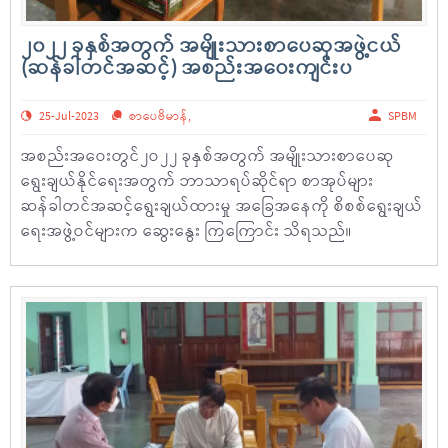
၂၀၂၂ ခုနှစ်အတွက် အမျိုးသားစာပေဆုအဖွဲ့ငယ်
(ဆန်ခါတင်အဆင့်) အစည်းအဝေးကျင်းပ
25-Jul-2023
စာပေဗိမာန်
,
SPBM
အစည်းအဝေးတွင်၂ဝ၂၂ ခုနှစ်အတွက် အမျိုးသားစာပေဆု
ရွေးချယ်နိုင်ရေးအတွက် ဘာသာရပ်ဆိုင်ရာ စာအုပ်များ
ဆန်ခါတင်အဆင့်ရွေးချယ်ထားမှု အခြေအနေကို စိစစ်ရွေးချယ်
ရေးအဖွဲ့ဝင်များက ဆွေးနွေး ကြကြောင်း သိရသည်။