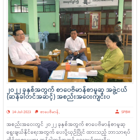
၂၀၂၂ ခုနှစ်အတွက် စာပေဗိမာန်စာမူဆု အဖွဲ့ငယ်
(ဆန်ခါတင်အဆင့်) အစည်းအဝေးကျင်းပ
14-Jul-2023
စာပေဗိမာန်
,
SPBM
အစည်းအဝေးတွင် ၂ဝ၂၂ ခုနှစ်အတွက် စာပေဗိမာန်စာမူဆု
ရွေးချယ်နိုင်ရေးအတွက် ပေးပို့ယှဉ်ပြိုင် ထားသည့် ဘာသာရပ်