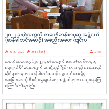
၂၀၂၂ ခုနှစ်အတွက် စာပေဗိမာန်စာမူဆု အဖွဲ့ငယ်
(ဆန်ခါတင်အဆင့်) အစည်းအဝေး ကျင်းပ
26-Jul-2023
စာပေဗိမာန်
,
SPBM
အစည်းအဝေးတွင်၂ဝ၂၂ ခုနှစ်အတွက် စာပေဗိမာန်စာမူဆု
ရွေးချယ်နိုင်ရေးအတွက် ပေးပို့ယှဉ်ပြိုင် ထားသည့် ဘာသာရပ်
ဆိုင်ရာစာမူများ ဆန်ခါတင်အဆင့် ရွေးချယ်ထားရှိမှု
အခြေအနေကို စိစစ် ရွေးချယ်ရေး အဖွဲ့ဝင်များက ဆွေးနွေးကြ
ကြောင်း သိရသည်။