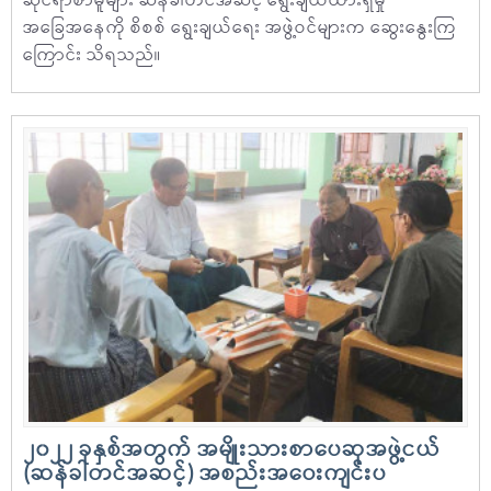
ဆိုင်ရာစာမူများ ဆန်ခါတင်အဆင့် ရွေးချယ်ထားရှိမှု
အခြေအနေကို စိစစ် ရွေးချယ်ရေး အဖွဲ့ဝင်များက ဆွေးနွေးကြ
ကြောင်း သိရသည်။
၂၀၂၂ ခုနှစ်အတွက် အမျိုးသားစာပေဆုအဖွဲ့ငယ်
(ဆန်ခါတင်အဆင့်) အစည်းအဝေးကျင်းပ