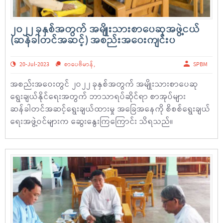
၂၀၂၂ ခုနှစ်အတွက် အမျိုးသားစာပေဆုအဖွဲ့ငယ်
(ဆန်ခါတင်အဆင့်) အစည်းအဝေးကျင်းပ
20-Jul-2023
စာပေဗိမာန်
,
SPBM
အစည်းအဝေးတွင် ၂ဝ၂၂ ခုနှစ်အတွက် အမျိုးသားစာပေဆု
ရွေးချယ်နိုင်ရေးအတွက် ဘာသာရပ်ဆိုင်ရာ စာအုပ်များ
ဆန်ခါတင်အဆင့်ရွေးချယ်ထားမှု အခြေအနေကို စိစစ်ရွေးချယ်
ရေးအဖွဲ့ဝင်များက ဆွေးနွေးကြကြောင်း သိရသည်။