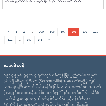
ရေးအဖွဲ့ဝင်များက ဆွေးနွေး ကြကြောင်း သိရသည်။
«
1
2
...
105
106
107
108
109
110
111
...
140
141
»
စာပေဗိမာန်
၁၉၄၇ ခုနှစ်၊ ဇွန်လ ၇ ရက်တွင် ရန်ကုန်မြို့၊ ပြည်လမ်း၊ အမှတ်
၃၆၁ ရှိ ဆိုရန်တိုဗီလာ (Sorrentovilla) အဆောက်အဦ၌ လွပ်
လပ်ရေးရပြီးနောက် မြန်မာနိုင်ငံပြန်လည်ထူထောင်ရေးအတွက်
ဗိုလ်ချူပ်အောင်ဆန်းခေါင်းဆောင်၍ “ပြည်ထောင်စုမြန်မာနိုင်ငံ
တော် စီးပွားရေးအတွက် နှစ်နှစ်စီမံကိန်း (ဆိုရန်တိုဗီလာ
စီမံကိန်း) ရေးဆွဲရေး” ကွန်ဖရင့်တစ်ခု ကျင်းပခဲ့ပါသည်။