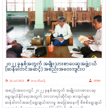
၂၀၂၂ ခုနှစ်အတွက် အမျိုးသားစာပေဆုအဖွဲ့ငယ်
(ဆန်ခါတင်အဆင့်) အစည်းအဝေးကျင်းပ
28-Jul-2023
စာပေဗိမာန်
,
SPBM
အစည်းအဝေးတွင် ၂ဝ၂၂ ခုနှစ်အတွက် အမျိုးသားစာပေဆု
ရွေးချယ်နိုင်ရေးအတွက် ဘာသာရပ်ဆိုင်ရာ စာအုပ်များ
ဆန်ခါတင်အဆင့်ရွေးချယ်ထားမှု အခြေအနေကို စိစစ်ရွေးချယ်