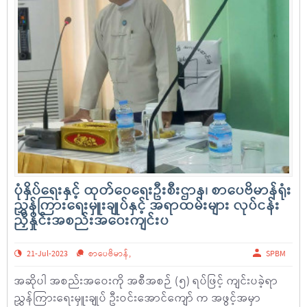
ပုံနှိပ်ရေးနှင့် ထုတ်ဝေရေးဦးစီးဌာန၊ စာပေဗိမာန်ရုံး
ညွှန်ကြားရေးမှူးချုပ်နှင့် အရာထမ်းများ လုပ်ငန်း
ညှိနှိုင်းအစည်းအဝေးကျင်းပ
21-Jul-2023
စာပေဗိမာန်
,
SPBM
အဆိုပါ အစည်းအဝေးကို အစီအစဉ် (၅) ရပ်ဖြင့် ကျင်းပခဲ့ရာ
ညွှန်ကြားရေးမှူးချုပ် ဦးဝင်းအောင်ကျော် က အဖွင့်အမှာ