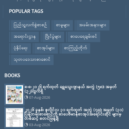
POPULAR TAGS
ပြည်သူ့လက်စွဲစာစဉ်
စာမူများ
အခမ်းအနားများ
အရောင်းဌာန
ပြိုင်ပွဲများ
စာပေရေချမ်းစင်
ပုံနှိပ်ရေး
စာအုပ်များ
စာကြည့်တိုက်
သုတပဒေသာစာစောင်
BOOKS
၈-၈-၂၀၂၆ ရက်ထုတ် ရွှေသွေးဂျာနယ် အတွဲ (၅၈)၊ အမှတ်
(၃၂)ထွက်ရှိ
07-Aug-2026
၂၀၂၆ ခုနှစ်၊ ဇူလိုင်လ ၃၁ ရက်ထုတ် အတွဲ (၇၉)၊ အမှတ် (၃၁)
ပြန်တမ်းစာစောင်ကို စာပေဗိမာန်စာအုပ်အရောင်းဆိုင် များမှ
တစ်ဆင့် စတင်ဖြန့်ချိ
03-Aug-2026