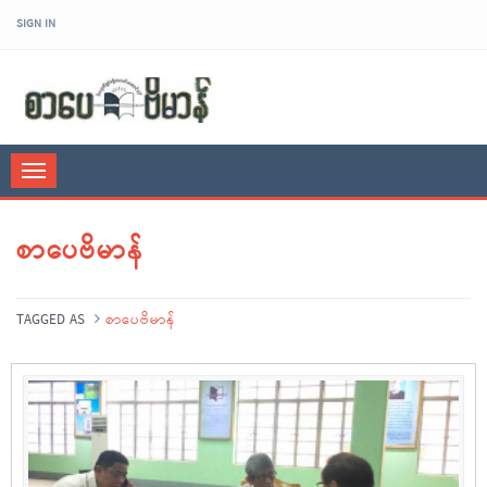
SIGN IN
sarpaybeikman
Toggle
navigation
စာပေဗိမာန်
TAGGED AS
စာပေဗိမာန်