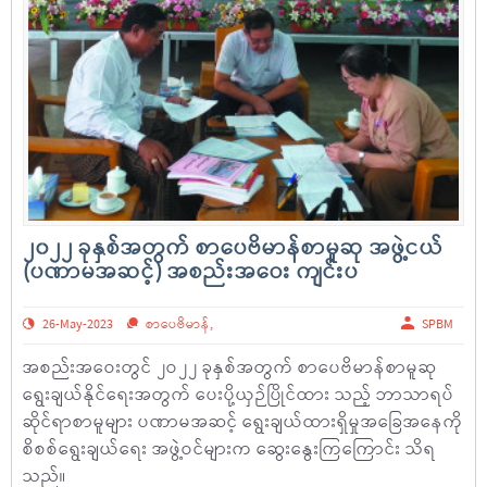
၂၀၂၂ ခုနှစ်အတွက် စာပေဗိမာန်စာမူဆု အဖွဲ့ငယ်
(ပဏာမအဆင့်) အစည်းအဝေး ကျင်းပ
26-May-2023
စာပေဗိမာန်
,
SPBM
အစည်းအဝေးတွင် ၂ဝ၂၂ ခုနှစ်အတွက် စာပေဗိမာန်စာမူဆု
ရွေးချယ်နိုင်ရေးအတွက် ပေးပို့ယှဉ်ပြိုင်ထား သည့် ဘာသာရပ်
ဆိုင်ရာစာမူများ ပဏာမအဆင့် ရွေးချယ်ထားရှိမှုအခြေအနေကို
စိစစ်ရွေးချယ်ရေး အဖွဲ့ဝင်များက ဆွေးနွေးကြကြောင်း သိရ
သည်။