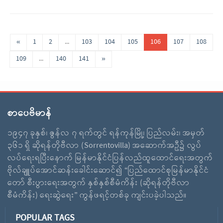
«
1
2
...
103
104
105
106
107
108
109
...
140
141
»
စာပေဗိမာန်
၁၉၄၇ ခုနှစ်၊ ဇွန်လ ၇ ရက်တွင် ရန်ကုန်မြို့၊ ပြည်လမ်း၊ အမှတ်
၃၆၁ ရှိ ဆိုရန်တိုဗီလာ (Sorrentovilla) အဆောက်အဦ၌ လွပ်
လပ်ရေးရပြီးနောက် မြန်မာနိုင်ငံပြန်လည်ထူထောင်ရေးအတွက်
ဗိုလ်ချူပ်အောင်ဆန်းခေါင်းဆောင်၍ “ပြည်ထောင်စုမြန်မာနိုင်ငံ
တော် စီးပွားရေးအတွက် နှစ်နှစ်စီမံကိန်း (ဆိုရန်တိုဗီလာ
စီမံကိန်း) ရေးဆွဲရေး” ကွန်ဖရင့်တစ်ခု ကျင်းပခဲ့ပါသည်။
POPULAR TAGS