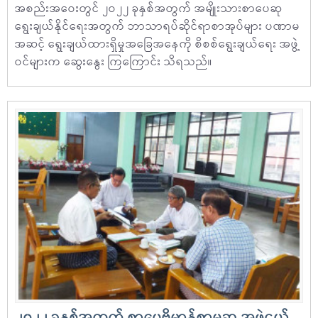
အစည်းအဝေးတွင် ၂ဝ၂၂ ခုနှစ်အတွက် အမျိုးသားစာပေဆု
ရွေးချယ်နိုင်ရေးအတွက် ဘာသာရပ်ဆိုင်ရာစာအုပ်များ ပဏာမ
အဆင့် ရွေးချယ်ထားရှိမှုအခြေအနေကို စိစစ်ရွေးချယ်ရေး အဖွဲ့
ဝင်များက ဆွေးနွေး ကြကြောင်း သိရသည်။
၂၀၂၂ ခုနှစ်အတွက် စာပေဗိမာန်စာမူဆု အဖွဲ့ငယ်