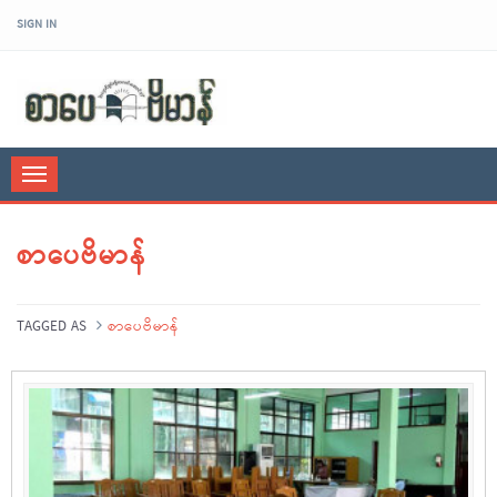
SIGN IN
sarpaybeikman
Toggle
navigation
စာပေဗိမာန်
TAGGED AS
စာပေဗိမာန်