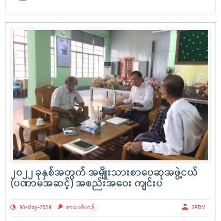
၂၀၂၂ ခုနှစ်အတွက် အမျိုးသားစာပေဆုအဖွဲ့ငယ်
(ပဏာမအဆင့်) အစည်းအဝေး ကျင်းပ
30-May-2023
စာပေဗိမာန်
,
SPBM