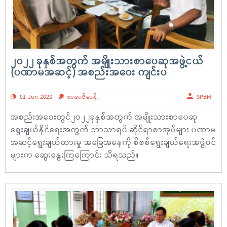
၂၀၂၂ ခုနှစ်အတွက် အမျိုးသားစာပေဆုအဖွဲ့ငယ်
(ပဏာမအဆင့်) အစည်းအဝေး ကျင်းပ
01-Jun-2023
စာပေဗိမာန်
,
SPBM
အစည်းအဝေးတွင်၂ဝ၂၂ခုနှစ်အတွက် အမျိုးသားစာပေဆု
ရွေးချယ်နိုင်ရေးအတွက် ဘာသာရပ် ဆိုင်ရာစာအုပ်များ ပဏာမ
အဆင့်ရွေးချယ်ထားမှု အခြေအနေကို စိစစ်ရွေးချယ်ရေးအဖွဲ့ဝင်
များက ဆွေးနွေးကြကြောင်း သိရသည်။