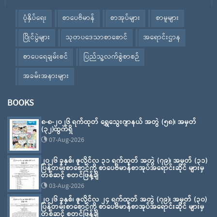
ပုံနှိပ်ရေး
စာပေဗိမာန်
စာအုပ်များ
စာမူများ
ပြိုင်ပွဲများ
သုတပဒေသာစာစောင်
အရောင်းဌာန
စာပေရေချမ်းစင်
ပြည်သူ့လက်စွဲစာစဉ်
အခမ်းအနားများ
BOOKS
၈-၈-၂၀၂၆ ရက်ထုတ် ရွှေသွေးဂျာနယ် အတွဲ (၅၈)၊ အမှတ်
(၃၂)ထွက်ရှိ
07-Aug-2026
၂၀၂၆ ခုနှစ်၊ ဇူလိုင်လ ၃၁ ရက်ထုတ် အတွဲ (၇၉)၊ အမှတ် (၃၁)
ပြန်တမ်းစာစောင်ကို စာပေဗိမာန်စာအုပ်အရောင်းဆိုင် များမှ
တစ်ဆင့် စတင်ဖြန့်ချိ
03-Aug-2026
၂၀၂၆ ခုနှစ်၊ ဇူလိုင်လ ၂၄ ရက်ထုတ် အတွဲ (၇၉)၊ အမှတ် (၃၀)
ပြန်တမ်းစာစောင်ကို စာပေဗိမာန်စာအုပ်အရောင်းဆိုင် များမှ
တစ်ဆင့် စတင်ဖြန့်ချိ