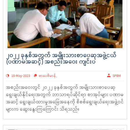
၂၀၂၂ ခုနှစ်အတွက် အမျိုးသားစာပေဆုအဖွဲ့ငယ်
(ပဏာမအဆင့်) အစည်းအဝေး ကျင်းပ
18-May-2023
စာပေဗိမာန်
,
SPBM
အစည်းအဝေးတွင် ၂ဝ၂၂ ခုနှစ်အတွက် အမျိုးသားစာပေဆု
ရွေးချယ်နိုင်ရေးအတွက် ဘာသာရပ်ဆိုင်ရာ စာအုပ်များ ပဏာမ
အဆင့် ရွေးချယ်ထားမှုအခြေအနေကို စိစစ်ရွေးချယ်ရေးအဖွဲ့ဝင်
များက ဆွေးနွေးကြကြောင်း သိရသည်။