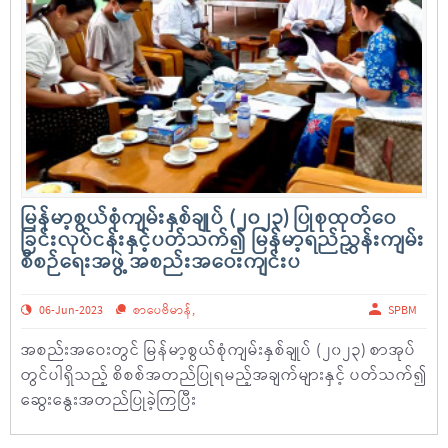
မြန်မာ့စွယ်စုံကျမ်းနှစ်ချုပ် (၂၀၂၃) ပြုစုထုတ်ဝေ
ခြင်းလုပ်ငန်းနှင့်ပတ်သက်၍ မြန်မာ့ရည်ညွှန်းကျမ်း
စီစဉ်ရေးအဖွဲ့ အစည်းအဝေးကျင်းပ
06-Jun-2023
စာပေဗိမာန်
,
SPBM
အစည်းအဝေးတွင် မြန်မာ့စွယ်စုံကျမ်းနှစ်ချုပ် (၂၀၂၃) စာအုပ်
တွင်ပါရှိသည့် စိစစ်အတည်ပြုရမည့်အချက်များနှင့် ပတ်သက်၍
ဆွေးနွေးအတည်ပြုခဲ့ကြပြီး