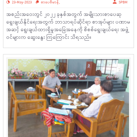
23-May-2023
စာပေဗိမာန်
,
SPBM
အစည်းအဝေးတွင် ၂ဝ၂၂ ခုနှစ်အတွက် အမျိုးသားစာပေဆု
ရွေးချယ်နိုင်ရေးအတွက် ဘာသာရပ်ဆိုင်ရာ စာအုပ်များ ပဏာမ
အဆင့် ရွေးချယ်ထားရှိမှုအခြေအနေကို စိစစ်ရွေးချယ်ရေး အဖွဲ့
ဝင်များက ဆွေးနွေး ကြကြောင်း သိရသည်။