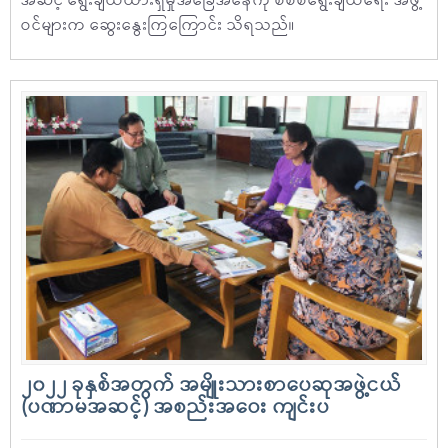
အဆင့် ရွေးချယ်ထားရှိမှုအခြေအနေကို စိစစ်ရွေးချယ်ရေး အဖွဲ့
ဝင်များက ဆွေးနွေးကြကြောင်း သိရသည်။
၂၀၂၂ ခုနှစ်အတွက် အမျိုးသားစာပေဆုအဖွဲ့ငယ်
(ပဏာမအဆင့်) အစည်းအဝေး ကျင်းပ