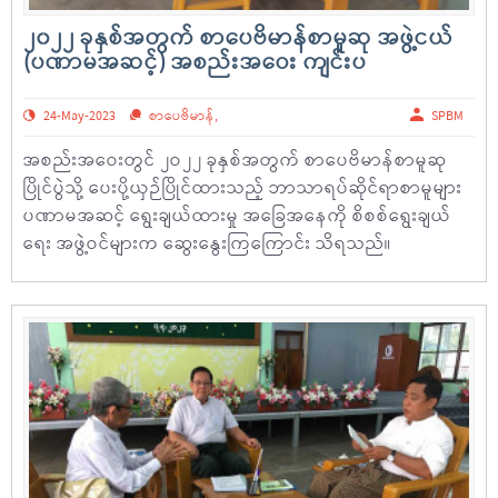
၂၀၂၂ ခုနှစ်အတွက် စာပေဗိမာန်စာမူဆု အဖွဲ့ငယ်
(ပဏာမအဆင့်) အစည်းအဝေး ကျင်းပ
24-May-2023
စာပေဗိမာန်
,
SPBM
အစည်းအဝေးတွင် ၂ဝ၂၂ ခုနှစ်အတွက် စာပေဗိမာန်စာမူဆု
ပြိုင်ပွဲသို့ ပေးပို့ယှဉ်ပြိုင်ထားသည့် ဘာသာရပ်ဆိုင်ရာစာမူများ
ပဏာမအဆင့် ရွေးချယ်ထားမှု အခြေအနေကို စိစစ်ရွေးချယ်
ရေး အဖွဲ့ဝင်များက ဆွေးနွေးကြကြောင်း သိရသည်။