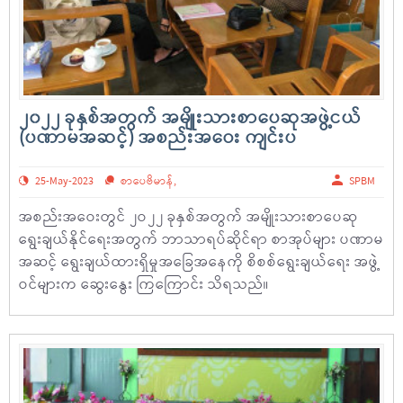
၂၀၂၂ ခုနှစ်အတွက် အမျိုးသားစာပေဆုအဖွဲ့ငယ်
(ပဏာမအဆင့်) အစည်းအဝေး ကျင်းပ
25-May-2023
စာပေဗိမာန်
,
SPBM
အစည်းအဝေးတွင် ၂ဝ၂၂ ခုနှစ်အတွက် အမျိုးသားစာပေဆု
ရွေးချယ်နိုင်ရေးအတွက် ဘာသာရပ်ဆိုင်ရာ စာအုပ်များ ပဏာမ
အဆင့် ရွေးချယ်ထားရှိမှုအခြေအနေကို စိစစ်ရွေးချယ်ရေး အဖွဲ့
ဝင်များက ဆွေးနွေး ကြကြောင်း သိရသည်။