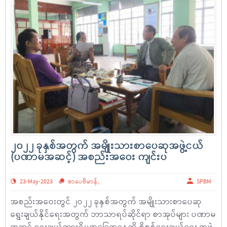
၂၀၂၂ ခုနှစ်အတွက် အမျိုးသားစာပေဆုအဖွဲ့ငယ်
(ပဏာမအဆင့်) အစည်းအဝေး ကျင်းပ
23-May-2023
စာပေဗိမာန်
,
SPBM
အစည်းအဝေးတွင် ၂ဝ၂၂ ခုနှစ်အတွက် အမျိုးသားစာပေဆု
ရွေးချယ်နိုင်ရေးအတွက် ဘာသာရပ်ဆိုင်ရာ စာအုပ်များ ပဏာမ