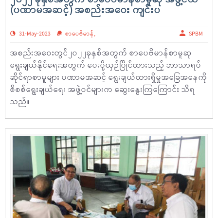
(ပဏာမအဆင့်) အစည်းအဝေး ကျင်းပ
31-May-2023
စာပေဗိမာန်
,
SPBM
အစည်းအဝေးတွင်၂ဝ၂၂ခုနှစ်အတွက် စာပေဗိမာန်စာမူဆု
ရွေးချယ်နိုင်ရေးအတွက် ပေးပို့ယှဉ်ပြိုင်ထားသည့် ဘာသာရပ်
ဆိုင်ရာစာမူများ ပဏာမအဆင့် ရွေးချယ်ထားရှိမှုအခြေအနေကို
စိစစ်ရွေးချယ်ရေး အဖွဲ့ဝင်များက ဆွေးနွေးကြကြောင်း သိရ
သည်။