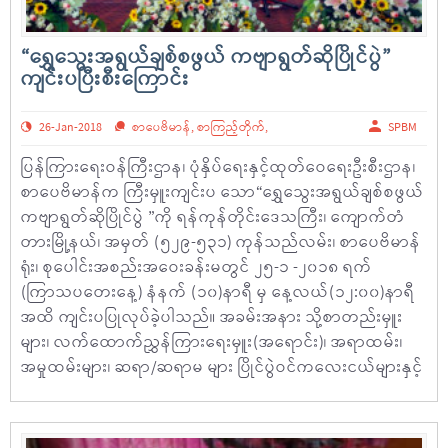
“ရွှေသွေးအရွယ်ချစ်စဖွယ် ကဗျာရွတ်ဆိုပြိုင်ပွဲ”
ကျင်းပပြီးစီးကြောင်း
26-Jan-2018
စာပေဗိမာန်
,
စာကြည့်တိုက်
,
SPBM
ပြန်ကြားရေးဝန်ကြီးဌာန၊ ပုံနှိပ်ရေးနှင့်ထုတ်ဝေရေးဦးစီးဌာန၊
စာပေဗိမာန်က ကြီးမှူးကျင်းပ သော“ရွှေသွေးအရွယ်ချစ်စဖွယ်
ကဗျာရွတ်ဆိုပြိုင်ပွဲ ”ကို ရန်ကုန်တိုင်းဒေသကြီး၊ ကျောက်တံ
တားမြို့နယ်၊ အမှတ် (၅၂၉-၅၃၁) ကုန်သည်လမ်း၊ စာပေဗိမာန်
ရုံး၊ စုပေါင်းအစည်းအဝေးခန်းမတွင် ၂၅-၁ -၂၀၁၈ ရက်
(ကြာသပတေးနေ့) နံနက် (၁၀)နာရီ မှ နေ့လယ်(၁၂:၀၀)နာရီ
အထိ ကျင်းပပြုလုပ်ခဲ့ပါသည်။ အခမ်းအနား သို့စာတည်းမှူး
များ၊ လက်ထောက်ညွှန်ကြားရေးမှူး(အရောင်း)၊ အရာထမ်း၊
အမှုထမ်းများ၊ ဆရာ/ဆရာမ များ ပြိုင်ပွဲဝင်ကလေးငယ်များနှင့်