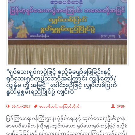
"ရုပ်သေးရုပ်ကပွဲဖြင့် ဧည့်ခံဖျော်ဖြေခြင်းနှင့်
ရုပ်သေးရုပ်ကပွဲသဘင်အကြောင်း ကျွန်တော်/
ကျွန်မ တို့ အမြင်" ခေါင်းစဉ်ဖြင့် လျှပ်တစ်ပြက်
နှုတ်မှုစွမ်းရည်ပြိုင်ပွဲ ကျင်းပ
06-Apr-2017
စာပေဗိမာန်
,
စာကြည့်တိုက်
,
SPBM
ပြန်ကြားရေး၀န်ကြီးဌာန၊ ပုံနှိပ်ရေးနှင့် ထုတ်ဝေရေးဦးစီးဌာန၊
စာပေဗိမာန်က ကြီးမှူးကျင်းပသော ရုပ်သေးရုပ်ကပွဲဖြင့် ဧည့်ခံ
ဖျော်ဖြေခြင်းနှင့် ရုပ်သေးရုပ်ကပွဲသဘင်အကြောင်း ကျွန်တော်/