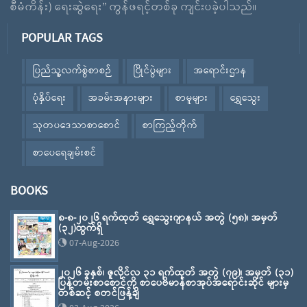
စီမံကိန်း) ရေးဆွဲရေး” ကွန်ဖရင့်တစ်ခု ကျင်းပခဲ့ပါသည်။
POPULAR TAGS
ပြည်သူ့လက်စွဲစာစဉ်
ပြိုင်ပွဲများ
အရောင်းဌာန
ပုံနှိပ်ရေး
အခမ်းအနားများ
စာမူများ
ရွှေသွေး
သုတပဒေသာစာစောင်
စာကြည့်တိုက်
စာပေရေချမ်းစင်
BOOKS
၈-၈-၂၀၂၆ ရက်ထုတ် ရွှေသွေးဂျာနယ် အတွဲ (၅၈)၊ အမှတ်
(၃၂)ထွက်ရှိ
07-Aug-2026
၂၀၂၆ ခုနှစ်၊ ဇူလိုင်လ ၃၁ ရက်ထုတ် အတွဲ (၇၉)၊ အမှတ် (၃၁)
ပြန်တမ်းစာစောင်ကို စာပေဗိမာန်စာအုပ်အရောင်းဆိုင် များမှ
တစ်ဆင့် စတင်ဖြန့်ချိ