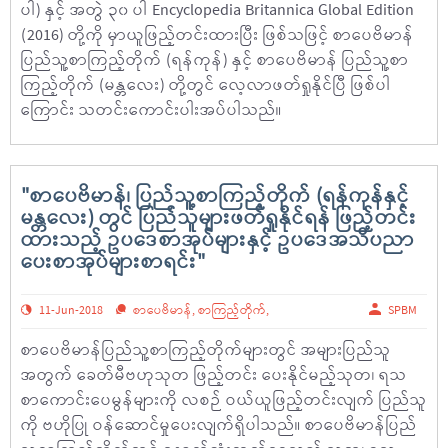
ပါ) နှင့် အတွဲ ၃၀ ပါ Encyclopedia Britannica Global Edition
(2016) တို့ကို မှာယူဖြည့်တင်းထားပြီး ဖြစ်သဖြင့် စာပေဗိမာန်
ပြည်သူ့စာကြည့်တိုက် (ရန်ကုန်) နှင့် စာပေဗိမာန် ပြည်သူ့စာ
ကြည့်တိုက် (မန္တလေး) တို့တွင် လေ့လာဖတ်ရှုနိုင်ပြီ ဖြစ်ပါ
ကြောင်း သတင်းကောင်းပါးအပ်ပါသည်။
"စာပေဗိမာန်၊ ပြည်သူ့စာကြည့်တိုက် (ရန်ကုန်နှင့်
မန္တလေး) တွင် ပြည်သူများဖတ်ရှုနိုင်ရန် ဖြည့်တင်း
ထားသည့် ဥပဒေစာအုပ်များနှင့် ဥပဒေအသိပညာ
ပေးစာအုပ်များစာရင်း"
11-Jun-2018
စာပေဗိမာန်
,
စာကြည့်တိုက်
,
SPBM
စာပေဗိမာန်ပြည်သူ့စာကြည့်တိုက်များတွင် အများပြည်သူ
အတွက် ခေတ်မီဗဟုသုတ ဖြည့်တင်း ပေးနိုင်မည့်သုတ၊ ရသ
စာကောင်းပေမွန်များကို လစဉ် ဝယ်ယူဖြည့်တင်းလျက် ပြည်သူ
ကို ဗဟိုပြု ဝန်ဆောင်မှုပေးလျက်ရှိပါသည်။ စာပေဗိမာန်ပြည်