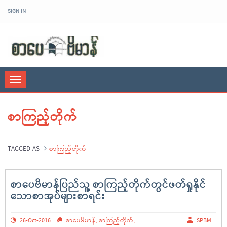
SIGN IN
sarpaybeikman
Toggle
navigation
စာကြည့်တိုက်
TAGGED AS
စာကြည့်တိုက်
စာပေဗိမာန်ပြည်သူ့ စာကြည့်တိုက်တွင်ဖတ်ရှုနိုင်
သောစာအုပ်များစာရင်း
26-Oct-2016
စာပေဗိမာန်
,
စာကြည့်တိုက်
,
SPBM