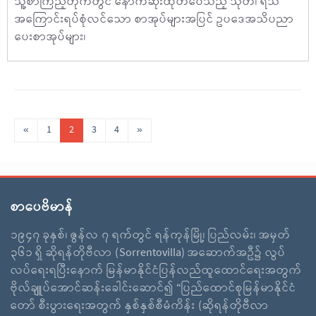
သူ့စာကြည့်တိုက်တွင် နောက်ဆုံးထုတ်ဝေသည့် သုတ၊ ရသ
အကြောင်းရပ်စုံလင်သော စာအုပ်များအပြင် ဥပဒေအသိပညာ
ပေးစာအုပ်များ၊
«
1
2
3
4
»
စာပေဗိမာန်
၁၉၄၇ ခုနှစ်၊ ဇွန်လ ၇ ရက်တွင် ရန်ကုန်မြို့၊ ပြည်လမ်း၊ အမှတ်
၃၆၁ ရှိ ဆိုရန်တိုဗီလာ (Sorrentovilla) အဆောက်အဦ၌ လွပ်
လပ်ရေးရပြီးနောက် မြန်မာနိုင်ငံပြန်လည်ထူထောင်ရေးအတွက်
ဗိုလ်ချူပ်အောင်ဆန်းခေါင်းဆောင်၍ “ပြည်ထောင်စုမြန်မာနိုင်ငံ
တော် စီးပွားရေးအတွက် နှစ်နှစ်စီမံကိန်း (ဆိုရန်တိုဗီလာ