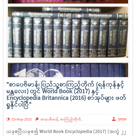
"စာပေဗိမာန်၊ ပြည်သူ့စာကြည့်တိုက် (ရန်ကုန်နှင့်
မန္တလေး) တွင် World Book (2017) နှင့်
Encyclopedia Britannica (2016) စာအုပ်များ ဖတ်
ရှုနိုင်ပါပြီ"
03-May-2018
စာပေဗိမာန်
,
စာကြည့်တိုက်
,
SPBM
ယခုဧပြီလမှစ၍ World Book Encyclopedia (2017) (အတွဲ ၂၂