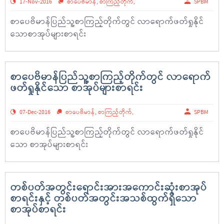
17-Nov-2016
စာပေဗိမာန်
,
စာကြည့်တိုက်
,
SPBM
စာပေဗိမာန်ပြည်သူ့စာကြည့်တိုက်တွင် လာရောက်ဖတ်ရှုနိုင်
သောစာအုပ်များစာရင်း
စာပေဗိမာန်ပြည်သူ့စာကြည့်တိုက်တွင် လာရောက်
ဖတ်ရှုနိုင်သော စာအုပ်များစာရင်း
07-Dec-2016
စာပေဗိမာန်
,
စာကြည့်တိုက်
,
SPBM
စာပေဗိမာန်ပြည်သူ့စာကြည့်တိုက်တွင် လာရောက်ဖတ်ရှုနိုင်
သော စာအုပ်များစာရင်း
တစ်ပတ်အတွင်းရောင်းအားအကောင်းဆုံးစာအုပ်
စာရင်းနှင့် တစ်ပတ်အတွင်းအသစ်ထွက်ရှိသော
စာအုပ်စာရင်း