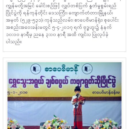
ကျွန်မတို့အမြင် ခေါင်းစဉ်ဖြင့် လျှပ်တစ်ပြက် နှုတ်မှုစွမ်းရည်
ပြိုင်ပွဲကို ရန်ကုန်တိုင်း ဒေသကြီး၊ ကျောက်တံတားမြို့နယ်၊
အမှတ် (၅၂၉-၅၃၁)၊ ကုန်သည်လမ်း၊ စာပေဗိမာန်ရုံး၊ စုပေါင်း
အစည်းအဝေးခန်းမတွင် ၅-၄-၂၀၁၇ ရက် ဗုဒ္ဓဟူး၌ နံနက်
၁၀:၀၀ နာရီမှ ညနေ ၃:၀၀ နာရီ အထိ ကျင်းပ ပြုလုပ်ခဲ့
ပါသည်။