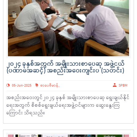
၂၀၂၄ ခုနှစ်အတွက် အမျိုးသားစာပေဆု အဖွဲ့ငယ်
(ပဏာမအဆင့်) အစည်းအဝေးကျင်းပ (သတင်း)
05-Jun-2025
စာပေဗိမာန်
,
SPBM
အစည်းအဝေးတွင်၂၀၂၄ ခုနှစ် အမျိုးသားစာပေဆု ရွေးချယ်နိုင်
ရေးအတွက် စိစစ်ရွေးချယ်ရေးအဖွဲ့ဝင်များက ဆွေးနွေးကြ
ကြောင်း သိရသည်။