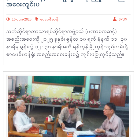
အဝေးကျင်းပ
10-Jun-2025
စာပေဗိမာန်
,
SPBM
သက်ဆိုင်ရာဘာသာရပ်ဆိုင်ရာအဖွဲ့ငယ် (ပဏာမအဆင့်)
အစည်းအဝေးကို ၂ဝ၂၅ ခုနှစ်၊ ဇွန်လ ၁၀ ရက် နံနက် ၁၁ : ၃၀
နာရီမှ မွန်းလွဲ ၁၂ : ၃၀ နာရီအထိ ရန်ကုန်မြို့ ကုန်သည်လမ်းရှိ
စာပေဗိမာန်ရုံး အစည်းအဝေးခန်းမ၌ ကျင်းပပြုလုပ်ခဲ့သည်။