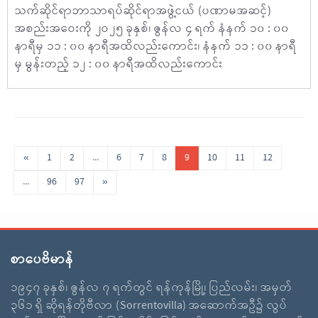
သက်ဆိုင်ရာဘာသာရပ်ဆိုင်ရာအဖွဲ့ငယ် (ပဏာမအဆင့်)
အစည်းအဝေးကို ၂ဝ၂၅ ခုနှစ်၊ ဇွန်လ ၄ ရက် နံနက် ၁၀ : ၀၀
နာရီမှ ၁၁ : ၀၀ နာရီအထိလည်းကောင်း၊ နံနက် ၁၁ : ၀၀ နာရီ
မှ မွန်းတည့် ၁၂ : ၀၀ နာရီအထိလည်းကောင်း
«
1
2
...
6
7
8
9
10
11
12
...
96
97
»
စာပေဗိမာန်
၁၉၄၇ ခုနှစ်၊ ဇွန်လ ၇ ရက်တွင် ရန်ကုန်မြို့၊ ပြည်လမ်း၊ အမှတ်
၃၆၁ ရှိ ဆိုရန်တိုဗီလာ (Sorrentovilla) အဆောက်အဦ၌ လွပ်