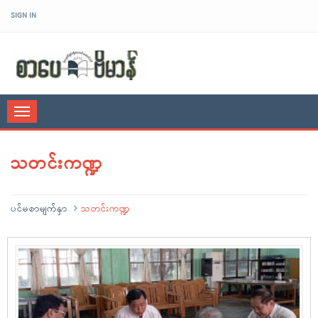
SIGN IN
sarpaybeikman
Toggle
navigation
သတင်းကဏ္ဍ
ပင်မစာမျက်နှာ
သတင်းကဏ္ဍ