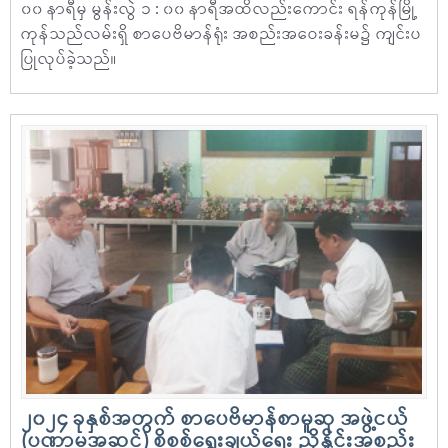
၀၀ နာရီမှ မွန်းလွဲ ၁ : ၀၀ နာရီအထိလည်းကောင်း ရန်ကုန်မြို့
ကုန်သည်လမ်းရှိ စာပေဗိမာန်ရုံး အစည်းအဝေးခန်းမ၌ ကျင်းပ
ပြုလုပ်ခဲ့သည်။
၂၀၂၄ ခုနှစ်အတွက် စာပေဗိမာန်စာမူဆု အဖွဲ့ငယ်
(ပဏာမအဆင့်) စိစစ်ရွေးချယ်ရေး ညှိနှိုင်းအစည်း