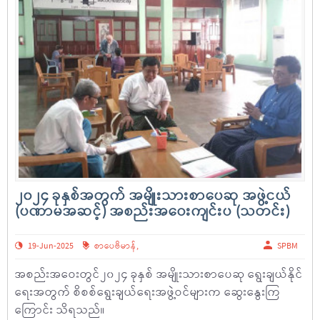
၂၀၂၄ ခုနှစ်အတွက် အမျိုးသားစာပေဆု အဖွဲ့ငယ်
(ပဏာမအဆင့်) အစည်းအဝေးကျင်းပ (သတင်း)
19-Jun-2025
စာပေဗိမာန်
,
SPBM
အစည်းအဝေးတွင်၂၀၂၄ ခုနှစ် အမျိုးသားစာပေဆု ရွေးချယ်နိုင်
ရေးအတွက် စိစစ်ရွေးချယ်ရေးအဖွဲ့ဝင်များက ဆွေးနွေးကြ
ကြောင်း သိရသည်။