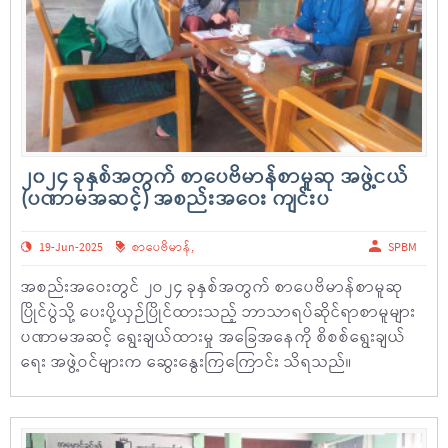
၂၀၂၄ ခုနှစ်အတွက် စာပေဗိမာန်စာမူဆု အဖွဲ့ငယ်
(ပဏာမအဆင့်) အစည်းအဝေး ကျင်းပ
19-Jun-2025
စာပေဗိမာန်
,
SPBM
အစည်းအဝေးတွင် ၂ဝ၂၄ ခုနှစ်အတွက် စာပေဗိမာန်စာမူဆု
ပြိုင်ပွဲသို့ ပေးပို့ယှဉ်ပြိုင်ထားသည့် ဘာသာရပ်ဆိုင်ရာစာမူများ
ပဏာမအဆင့် ရွေးချယ်ထားမှု အခြေအနေကို စိစစ်ရွေးချယ်
ရေး အဖွဲ့ဝင်များက ဆွေးနွေးကြကြောင်း သိရသည်။