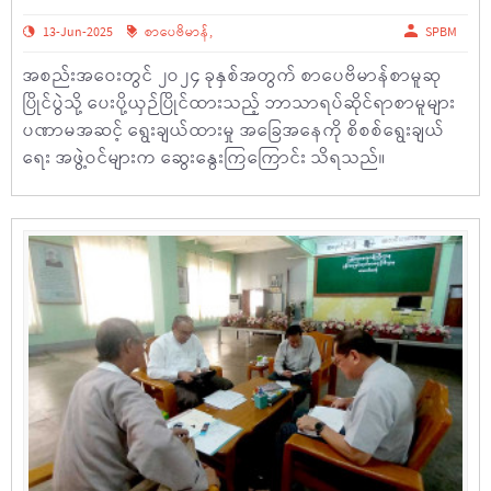
13-Jun-2025
စာပေဗိမာန်
,
SPBM
အစည်းအဝေးတွင် ၂ဝ၂၄ ခုနှစ်အတွက် စာပေဗိမာန်စာမူဆု
ပြိုင်ပွဲသို့ ပေးပို့ယှဉ်ပြိုင်ထားသည့် ဘာသာရပ်ဆိုင်ရာစာမူများ
ပဏာမအဆင့် ရွေးချယ်ထားမှု အခြေအနေကို စိစစ်ရွေးချယ်
ရေး အဖွဲ့ဝင်များက ဆွေးနွေးကြကြောင်း သိရသည်။