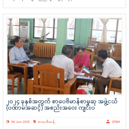
၂၀၂၄ ခုနှစ်အတွက် စာပေဗိမာန်စာမူဆု အဖွဲ့ငယ်
(ပဏာမအဆင့်) အစည်းအဝေး ကျင်းပ
04-Jun-2025
စာပေဗိမာန်
,
SPBM