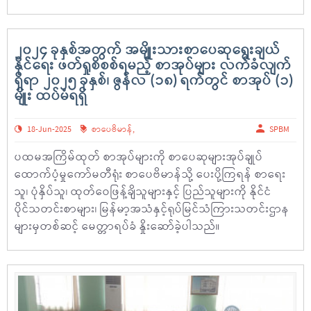
၂၀၂၄ ခုနှစ်အတွက် အမျိုးသားစာပေဆုရွေးချယ်
နိုင်ရေး ဖတ်ရှုစိစစ်ရမည့် စာအုပ်များ လက်ခံလျက်
ရှိရာ ၂၀၂၅ ခုနှစ်၊ ဇွန်လ (၁၈) ရက်တွင် စာအုပ် (၁)
မျိုး ထပ်မံရရှိ
18-Jun-2025
စာပေဗိမာန်
,
SPBM
ပထမအကြိမ်ထုတ် စာအုပ်များကို စာပေဆုများအုပ်ချုပ်
ထောက်ပံ့မှုကော်မတီရုံး စာပေဗိမာန်သို့ ပေးပို့ကြရန် စာရေး
သူ၊ ပုံနှိပ်သူ၊ ထုတ်ဝေဖြန့်ချိသူများနှင့် ပြည်သူများကို နိုင်ငံ
ပိုင်သတင်းစာများ၊ မြန်မာ့အသံနှင့်ရုပ်မြင်သံကြားသတင်းဌာန
များမှတစ်ဆင့် မေတ္တာရပ်ခံ နှိုးဆော်ခဲ့ပါသည်။