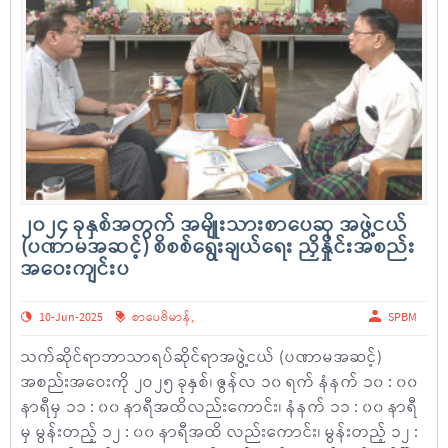
၂၀၂၄ ခုနှစ်အတွက် အမျိုးသားစာပေဆု အဖွဲ့ငယ်
(ပဏာမအဆင့်) စိစစ်ရွေးချယ်ရေး ညှိနှိုင်းအစည်း
အဝေးကျင်းပ
10-Jun-2025
စာပေဗိမာန်
,
SPBM
သက်ဆိုင်ရာဘာသာရပ်ဆိုင်ရာအဖွဲ့ငယ် (ပဏာမအဆင့်)
အစည်းအဝေးကို ၂ဝ၂၅ ခုနှစ်၊ ဇွန်လ ၁၀ ရက် နံနက် ၁၀ : ၀၀
နာရီမှ ၁၁ : ၀၀ နာရီအထိလည်းကောင်း၊ နံနက် ၁၁ : ၀၀ နာရီ
မှ မွန်းတည့် ၁၂ : ၀၀ နာရီအထိ လည်းကောင်း၊ မွန်းတည့် ၁၂ :