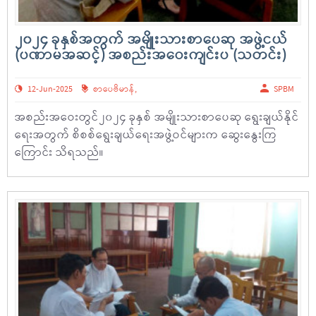
၂၀၂၄ ခုနှစ်အတွက် အမျိုးသားစာပေဆု အဖွဲ့ငယ်
(ပဏာမအဆင့်) အစည်းအဝေးကျင်းပ (သတင်း)
12-Jun-2025
စာပေဗိမာန်
,
SPBM
အစည်းအဝေးတွင်၂၀၂၄ ခုနှစ် အမျိုးသားစာပေဆု ရွေးချယ်နိုင်
ရေးအတွက် စိစစ်ရွေးချယ်ရေးအဖွဲ့ဝင်များက ဆွေးနွေးကြ
ကြောင်း သိရသည်။