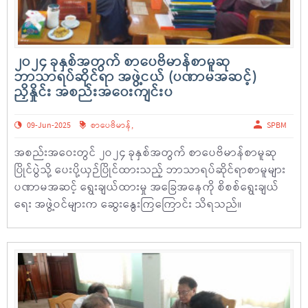
၂ဝ၂၄ ခုနှစ်အတွက် စာပေဗိမာန်စာမူဆု
ဘာသာရပ်ဆိုင်ရာ အဖွဲ့ငယ် (ပဏာမအဆင့်)
ညှိနှိုင်း အစည်းအဝေးကျင်းပ
09-Jun-2025
စာပေဗိမာန်
,
SPBM
အစည်းအဝေးတွင် ၂ဝ၂၄ ခုနှစ်အတွက် စာပေဗိမာန်စာမူဆု
ပြိုင်ပွဲသို့ ပေးပို့ယှဉ်ပြိုင်ထားသည့် ဘာသာရပ်ဆိုင်ရာစာမူများ
ပဏာမအဆင့် ရွေးချယ်ထားမှု အခြေအနေကို စိစစ်ရွေးချယ်
ရေး အဖွဲ့ဝင်များက ဆွေးနွေးကြကြောင်း သိရသည်။