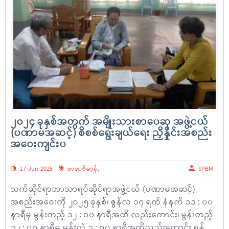
၂၀၂၄ ခုနှစ်အတွက် အမျိုးသားစာပေဆု အဖွဲ့ငယ်
(ပဏာမအဆင့်) စိစစ်ရွေးချယ်ရေး ညှိနှိုင်းအစည်း
အဝေးကျင်းပ
17-Jun-2025
စာပေဗိမာန်
,
SPBM
သက်ဆိုင်ရာဘာသာရပ်ဆိုင်ရာအဖွဲ့ငယ် (ပဏာမအဆင့်)
အစည်းအဝေးကို ၂ဝ၂၅ ခုနှစ်၊ ဇွန်လ ၁၇ ရက် နံနက် ၁၁ : ၀၀
နာရီမှ မွန်းတည့် ၁၂ : ၀၀ နာရီအထိ လည်းကောင်း၊ မွန်းတည့်
၁၂ : ၀၀ နာရီမှ မွန်းလွဲ ၁ : ၀၀ နာရီအထိလည်းကောင်း ရန်