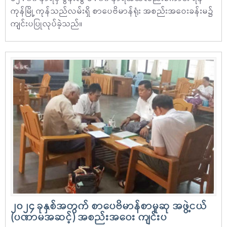
ကုန်မြို့ ကုန်သည်လမ်းရှိ စာပေဗိမာန်ရုံး အစည်းအဝေးခန်းမ၌
ကျင်းပပြုလုပ်ခဲ့သည်။
၂၀၂၄ ခုနှစ်အတွက် စာပေဗိမာန်စာမူဆု အဖွဲ့ငယ်
(ပဏာမအဆင့်) အစည်းအဝေး ကျင်းပ