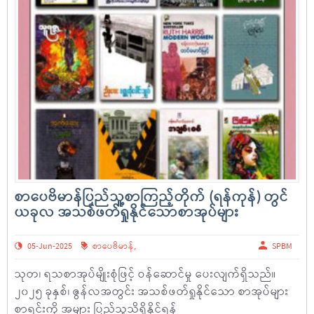
စာပေဗိမာန်ပြည်သူ့စာကြည့်တိုက် (ရန်ကုန်) တွင်
ယခုလ အသစ်ဖတ်ရှုနိုင်သောစာအုပ်များ
05-Jun-2025
စာပေဗိမာန်
,
SPBM
သုတ၊ ရသစာအုပ်မျိုးစုံဖြင့် ဝန်ဆောင်မှု ပေးလျက်ရှိသည်။
၂၀၂၅ ခုနှစ်၊ ဇွန်လအတွင်း အသစ်ဖတ်ရှုနိုင်သော စာအုပ်များ
စာရင်းကို အများ ပြည်သူသိရှိနိုင်ရန်