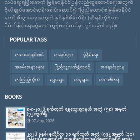
လပ်ရေးရပြီးနောက် မြန်မာနိုင်ငံပြန်လည်ထူထောင်ရေးအတွက်
ဗိုလ်ချူပ်အောင်ဆန်းခေါင်းဆောင်၍ “ပြည်ထောင်စုမြန်မာနိုင်ငံ
တော် စီးပွားရေးအတွက် နှစ်နှစ်စီမံကိန်း (ဆိုရန်တိုဗီလာ
စီမံကိန်း) ရေးဆွဲရေး” ကွန်ဖရင့်တစ်ခု ကျင်းပခဲ့ပါသည်။
POPULAR TAGS
စာပေရေချမ်းစင်
စာအုပ်များ
ပုံနှိပ်ရေး
အခမ်းအနားများ
ပြည်သူ့လက်စွဲစာစဉ်
အရောင်းဌာန
စာကြည့်တိုက်
ရွှေသွေး
စာမူများ
စာပေဗိမာန်
BOOKS
၈-၈-၂၀၂၆ ရက်ထုတ် ရွှေသွေးဂျာနယ် အတွဲ (၅၈)၊ အမှတ်
(၃၂)ထွက်ရှိ
07-Aug-2026
၂၀၂၆ ခုနှစ်၊ ဇူလိုင်လ ၃၁ ရက်ထုတ် အတွဲ (၇၉)၊ အမှတ် (၃၁)
ပြန်တမ်းစာစောင်ကို စာပေဗိမာန်စာအုပ်အရောင်းဆိုင် များမှ