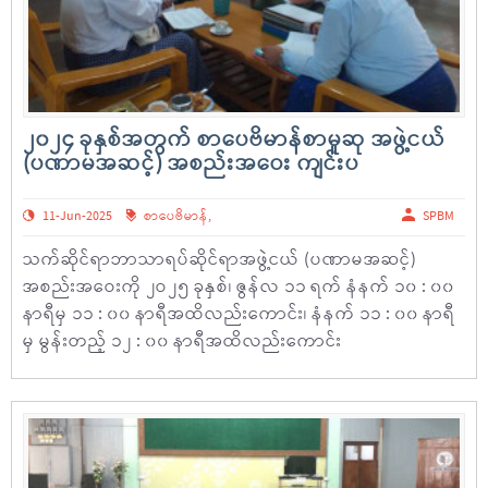
၂၀၂၄ ခုနှစ်အတွက် စာပေဗိမာန်စာမူဆု အဖွဲ့ငယ်
(ပဏာမအဆင့်) အစည်းအဝေး ကျင်းပ
11-Jun-2025
စာပေဗိမာန်
,
SPBM
သက်ဆိုင်ရာဘာသာရပ်ဆိုင်ရာအဖွဲ့ငယ် (ပဏာမအဆင့်)
အစည်းအဝေးကို ၂ဝ၂၅ ခုနှစ်၊ ဇွန်လ ၁၁ ရက် နံနက် ၁၀ : ၀၀
နာရီမှ ၁၁ : ၀၀ နာရီအထိလည်းကောင်း၊ နံနက် ၁၁ : ၀၀ နာရီ
မှ မွန်းတည့် ၁၂ : ၀၀ နာရီအထိလည်းကောင်း