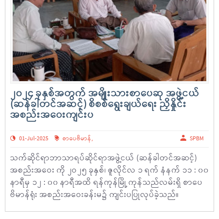
၂၀၂၄ ခုနှစ်အတွက် အမျိုးသားစာပေဆု အဖွဲ့ငယ်
(ဆန်ခါတင်အဆင့်) စိစစ်ရွေးချယ်ရေး ညှိနှိုင်း
အစည်းအဝေးကျင်းပ
01-Jul-2025
စာပေဗိမာန်
,
SPBM
သက်ဆိုင်ရာဘာသာရပ်ဆိုင်ရာအဖွဲ့ငယ် (ဆန်ခါတင်အဆင့်)
အစည်းအဝေး ကို ၂ဝ၂၅ ခုနှစ်၊ ဇူလိုင်လ ၁ ရက် နံနက် ၁၁ : ၀၀
နာရီမှ ၁၂ : ၀၀ နာရီအထိ ရန်ကုန်မြို့ ကုန်သည်လမ်းရှိ စာပေ
ဗိမာန်ရုံး အစည်းအဝေးခန်းမ၌ ကျင်းပပြုလုပ်ခဲ့သည်။