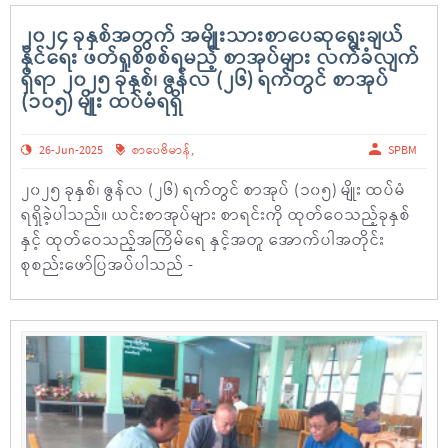
၂၀၂၄ ခုနှစ်အတွက် အမျိုးသားစာပေဆုရွေးချယ်
နိုင်ရေး ဖတ်ရှုစိစစ်ရမည့် စာအုပ်များ လက်ခံလျက်
ရှိရာ ၂၀၂၅ ခုနှစ်၊ ဇွန်လ (၂၆) ရက်တွင် စာအုပ်
(၁၀၅) မျိုး ထပ်မံရရှိ
26-Jun-2025
စာပေဗိမာန်
,
SPBM
၂၀၂၅ ခုနှစ်၊ ဇွန်လ (၂၆) ရက်တွင် စာအုပ် (၁၀၅) မျိုး ထပ်မံ
ရရှိခဲ့ပါသည်။ ယင်းစာအုပ်များ စာရင်းကို ထုတ်ဝေသည့်ခုနှစ်
နှင့် ထုတ်ဝေသည့်အကြိမ်ရေ နှင့်အတူ အောက်ပါအတိုင်း
စုစည်းဖော်ပြအပ်ပါသည် -