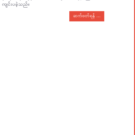
ကျင်းပခဲ့သည်။
ဆက်ဖတ်ရန်