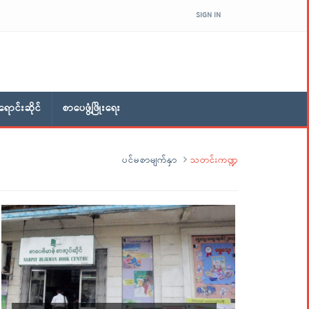
SIGN IN
ောင်းဆိုင်
စာပေဖွံ့ဖြိုးရေး
ပင်မစာမျက်နှာ
သတင်းကဏ္ဍ