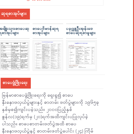
ဆုရစာအုပ်များ
အမျိူးသားစာပေဆု
စာပေဗိမာန်ဆုရ
ပခုက္ကူဦးအုန်းဖေ
ရစာအုပ်များ
စာအုပ်များ
စာပေဆုရစာမူများ
စာပေဖွံ့ဖြိုးရေး
မြန်မာစာပေဖွံ့ဖြိုးရေးကို ရှေးရှု၍ စာပေ
နှီးနှောဖလှယ်ပွဲများနှင့် စာတမ်း ဖတ်ပွဲများကို ၁၉၆၅ခု
နှစ်မှစ၍ကျင်းပခဲ့သည်။ ၂၀၀၀ပြည့်နှစ်
ဇွန်လ(၁၉)ရက်မှ (၂၀)ရက်အထိကျင်းပပြုလုပ်ခဲ့
ပါသည်။ စာပေစာတမ်းဖတ်ပွဲအထိ စာပေ
နှီးနှောဖလှယ်ပွဲနှင့် စာတမ်းဖတ်ပွဲပေါင်း (၂၄) ကြိမ်