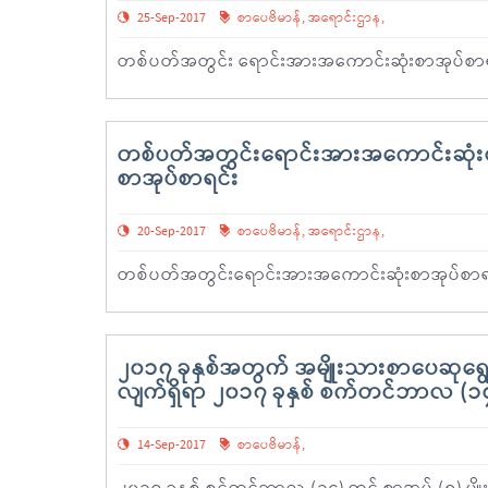
25-Sep-2017
စာပေဗိမာန်
,
အရောင်းဌာန
,
တစ်ပတ်အတွင်း ရောင်းအားအကောင်းဆုံးစာအုပ်စာရ
တစ်ပတ်အတွင်းရောင်းအားအကောင်းဆုံးစ
စာအုပ်စာရင်း
20-Sep-2017
စာပေဗိမာန်
,
အရောင်းဌာန
,
တစ်ပတ်အတွင်းရောင်းအားအကောင်းဆုံးစာအုပ်စာရင
၂၀၁၇ ခုနှစ်အတွက် အမျိုးသားစာပေဆုရွေးခ
လျက်ရှိရာ ၂၀၁၇ ခုနှစ် စက်တင်ဘာလ (၁၄) 
14-Sep-2017
စာပေဗိမာန်
,