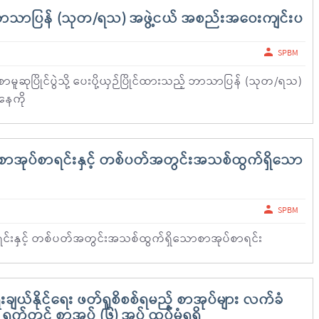
 ဘာသာပြန် (သုတ/ရသ) အဖွဲ့ငယ် အစည်းအဝေးကျင်းပ
SPBM
ဆုပြိုင်ပွဲသို့ ပေးပို့ယှဉ်ပြိုင်ထားသည့် ဘာသာပြန် (သုတ/ရသ)
နေကို
ာအုပ်စာရင်းနှင့် တစ်ပတ်အတွင်းအသစ်ထွက်ရှိသော
SPBM
်းနှင့် တစ်ပတ်အတွင်းအသစ်ထွက်ရှိသောစာအုပ်စာရင်း
ျယ်နိုင်ရေး ဖတ်ရှုစိစစ်ရမည့် စာအုပ်များ လက်ခံ
က်တွင် စာအုပ် (၆) အုပ် ထပ်မံရရှိ