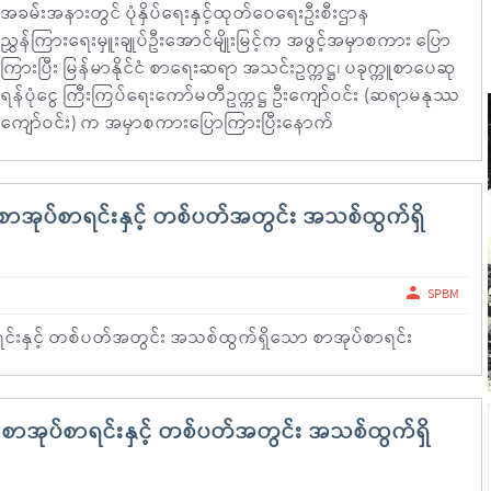
အခမ်းအနားတွင် ပုံနှိပ်ရေးနှင့်ထုတ်ဝေရေးဦးစီးဌာန
ညွှန်ကြားရေးမှူးချုပ်ဦးအောင်မျိုးမြင့်က အဖွင့်အမှာစကား ပြော
ကြားပြီး မြန်မာနိုင်ငံ စာရေးဆရာ အသင်းဥက္ကဋ္ဌ၊ ပခုက္ကူစာပေဆု
ရန်ပုံငွေ ကြီးကြပ်ရေးကော်မတီဥက္ကဋ္ဌ ဦးကျော်ဝင်း (ဆရာမနုဿ
ကျော်ဝင်း) က အမှာစကားပြောကြားပြီးနောက်
အုပ်စာရင်းနှင့် တစ်ပတ်အတွင်း အသစ်ထွက်ရှိ
SPBM
်းနှင့် တစ်ပတ်အတွင်း အသစ်ထွက်ရှိသော စာအုပ်စာရင်း
ာအုပ်စာရင်းနှင့် တစ်ပတ်အတွင်း အသစ်ထွက်ရှိ