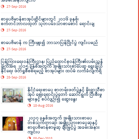
အခမ်းအနားကျင်းပ
27-Sep-2016
စာပေဗိမာန်စာအုပ်ဆိုင်များတွင် ၂၀၁၆ ခုနှစ်၊
စက်တင်ဘာလထုတ် သုတပဒေသာစာစောင် ရောင်းချ
27-Sep-2016
စာပေဗိမာန် က ကြီးမှူး၍ ဘာသာပြန်ပြိုင်ပွဲ ကျင်းပမည်
27-Sep-2016
ပြန်ကြားရေးဝန်ကြီးဌာန၊ ပြည်ထောင်စုဝန်ကြီး၏လမ်းညွှန်
ချက်အရ ၂၀၁၅ ခုနှစ်အတွက် အမျိုးသားစာပေဆု ရွေးချယ်
နိုင်ရေး ဖတ်ရှုစိစစ်ရမည့် စာအုပ်များ ထပ်မံ လက်ခံလျက်ရှိ
28-Sep-2016
နိုင်ငံရေးစာပေ စာတမ်းဖတ်ပွဲနှင့် မိုးရာသီစာ
အုပ် ဈေးရောင်းပွဲတော် ဆောင်ရွက် ပြီးစီးမှု
များနှင့် စပ်လျဉ်း၍ ဆွေးနွေး
18-Aug-2016
၂၀၁၇ ခုနှစ်အတွက် အမျိုးသားစာပေ
တစ်သက်တာဆု၊ အမျိုးသားစာပေဆုနှင့်
စာပေဗိမာန်စာမူဆု ချီးမြှင့်ပွဲ အခမ်းအနား
ကျင်းပ
08-Dec-2018