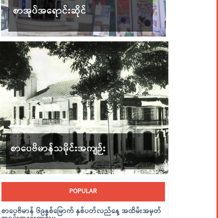
စာအုပ်အရောင်းဆိုင်
စာပေဗိမာန်သမိုင်းအကျဉ်း
POPULAR
စာပေဗိမာန် ၆၉နှစ်မြောက် နှစ်ပတ်လည်နေ့ အထိမ်းအမှတ်