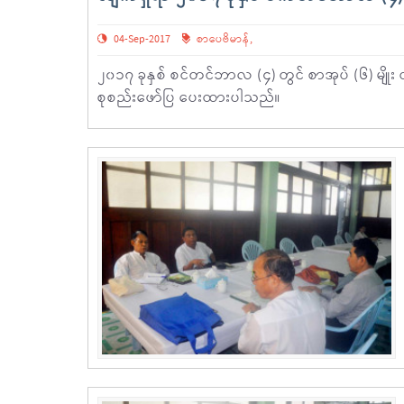
04-Sep-2017
စာပေဗိမာန်
,
၂၀၁၇ ခုနှစ် စင်တင်ဘာလ (၄) တွင် စာအုပ် (၆) မျိုး
စုစည်းဖော်ပြ ပေးထားပါသည်။