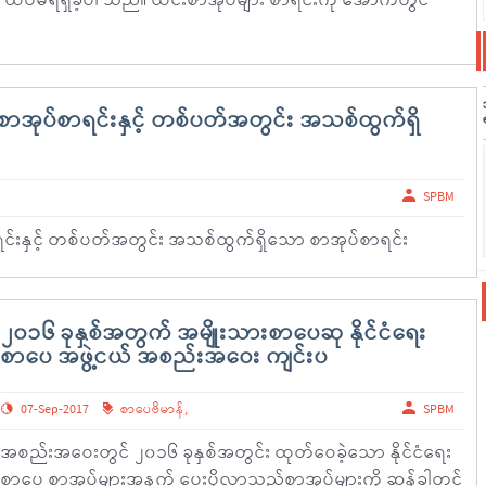
း ထပ်မံရရှိခဲ့ပါ သည်။ ယင်းစာအုပ်များ စာရင်းကို အောက်တွင်
အုပ်စာရင်းနှင့် တစ်ပတ်အတွင်း အသစ်ထွက်ရှိ
SPBM
်းနှင့် တစ်ပတ်အတွင်း အသစ်ထွက်ရှိသော စာအုပ်စာရင်း
၂၀၁၆ ခုနှစ်အတွက် အမျိုးသားစာပေဆု နိုင်ငံရေး
စာပေ အဖွဲ့ငယ် အစည်းအဝေး ကျင်းပ
07-Sep-2017
စာပေဗိမာန်
,
SPBM
အစည်းအဝေးတွင် ၂၀၁၆ ခုနှစ်အတွင်း ထုတ်ဝေခဲ့သော နိုင်ငံရေး
စာပေ စာအုပ်များအနက် ပေးပို့လာသည့်စာအုပ်များကို ဆန်ခါတင်