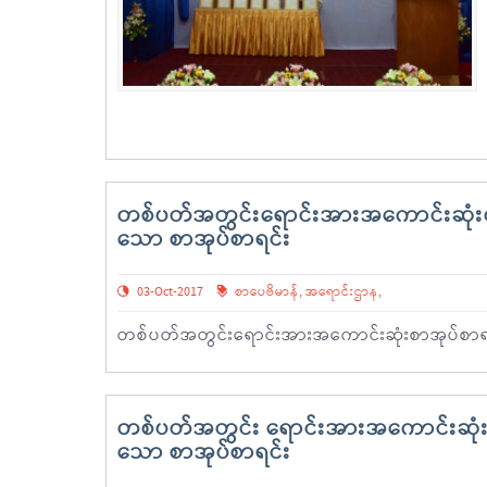
တစ်ပတ်အတွင်းရောင်းအားအကောင်းဆုံးစာ
သော စာအုပ်စာရင်း
03-Oct-2017
စာပေဗိမာန်
,
အရောင်းဌာန
,
တစ်ပတ်အတွင်းရောင်းအားအကောင်းဆုံးစာအုပ်စာရင
တစ်ပတ်အတွင်း ရောင်းအားအကောင်းဆုံးစ
သော စာအုပ်စာရင်း