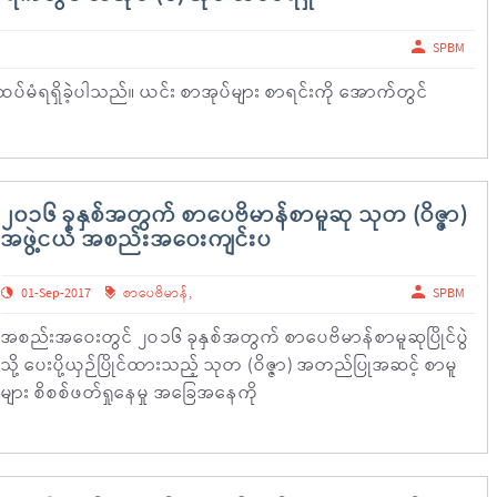
SPBM
 ထပ်မံရရှိခဲ့ပါသည်။ ယင်း စာအုပ်များ စာရင်းကို အောက်တွင်
၂၀၁၆ ခုနှစ်အတွက် စာပေဗိမာန်စာမူဆု သုတ (ဝိဇ္ဇာ)
အဖွဲ့ငယ် အစည်းအဝေးကျင်းပ
01-Sep-2017
စာပေဗိမာန်
,
SPBM
အစည်းအဝေးတွင် ၂ဝ၁၆ ခုနှစ်အတွက် စာပေဗိမာန်စာမူဆုပြိုင်ပွဲ
သို့ ပေးပို့ယှဉ်ပြိုင်ထားသည့် သုတ (ဝိဇ္ဇာ) အတည်ပြုအဆင့် စာမူ
များ စိစစ်ဖတ်ရှုနေမှု အခြေအနေကို