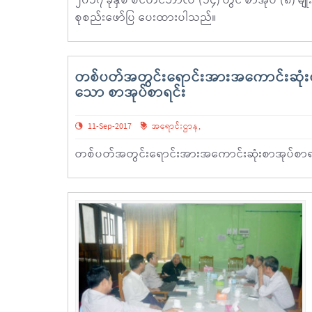
၂၀၁၇ ခုနှစ် စင်တင်ဘာလ (၁၄) တွင် စာအုပ် (၈) မျို
စုစည်းဖော်ပြ ပေးထားပါသည်။
တစ်ပတ်အတွင်းရောင်းအားအကောင်းဆုံးစာ
သော စာအုပ်စာရင်း
11-Sep-2017
အရောင်းဌာန
,
တစ်ပတ်အတွင်းရောင်းအားအကောင်းဆုံးစာအုပ်စာရင