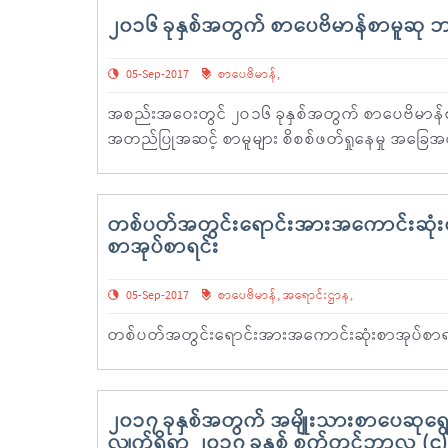
၂၀၁၆ ခုနှစ်အတွက် စာပေဗိမာန်စာမူဆု
05-Sep-2017
စာပေဗိမာန်
,
အစည်းအဝေးတွင် ၂ဝ၁၆ ခုနှစ်အတွက် စာပေဗိမာန်စာမူ
အတည်ပြုအဆင့် စာမူများ စိစစ်ဖတ်ရှုနေမှု အခြေအ
တစ်ပတ်အတွင်းရောင်းအားအကောင်းဆုံးစ
စာအုပ်စာရင်း
05-Sep-2017
စာပေဗိမာန်
,
အရောင်းဌာန
,
တစ်ပတ်အတွင်းရောင်းအားအကောင်းဆုံးစာအုပ်စာရင
၂၀၁၇ ခုနှစ်အတွက် အမျိုးသားစာပေဆုရွေးခ
လျက်ရှိရာ ၂၀၁၇ ခုနှစ် စက်တင်ဘာလ (၄) ရ