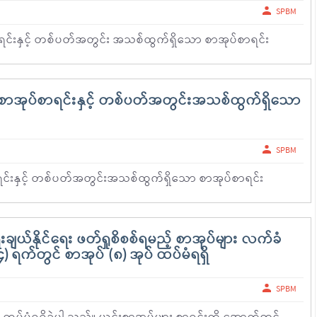
SPBM
င်းနှင့် တစ်ပတ်အတွင်း အသစ်ထွက်ရှိသော စာအုပ်စာရင်း
ာအုပ်စာရင်းနှင့် တစ်ပတ်အတွင်းအသစ်ထွက်ရှိသော
SPBM
်းနှင့် တစ်ပတ်အတွင်းအသစ်ထွက်ရှိသော စာအုပ်စာရင်း
ျယ်နိုင်ရေး ဖတ်ရှုစိစစ်ရမည့် စာအုပ်များ လက်ခံ
ရက်တွင် စာအုပ် (၈) အုပ် ထပ်မံရရှိ
SPBM