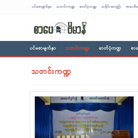
ပင်မစာမျက်နှာ
သတင်းကဏ္ဍ
ဓာတ်ပုံကဏ္ဍ
သမိုင်းအကျဉ်း
စာပေဗိမ
sarpaybeikman
ပင်မစာမျက်နှာ
သတင်းကဏ္ဍ
ဓာတ်ပုံကဏ္ဍ
စာပ
သတင်းကဏ္ဍ