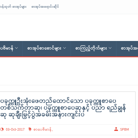
ာန်ထုတ် စာအုပ်များ
စာအုပ်အရောင်းဆိုင်
ေဗိမာန်
စာအုပ်စာစောင်များ
စာကြည့်တိုက်များ
စာအုပ်အရ
ပခုက္ကူဦးအုံးဖေတည်ထောင်သော ပခုက္ကူစာပေ
တစ်သက်တာဆု၊ ပခုက္ကူစာပေဆုနှင့် ပညာ ရည်ချွန်
ဆု ဆုချီးမြှင့်ပွဲအခမ်းအနားကျင်းပ
03-Oct-2017
စာပေဗိမာန်
,
SPBM