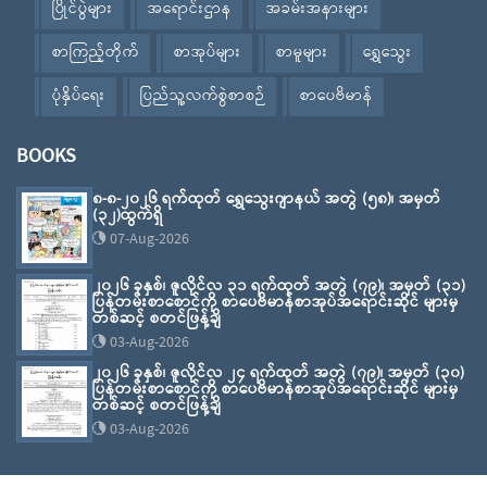
ပြိုင်ပွဲများ
အရောင်းဌာန
အခမ်းအနားများ
စာကြည့်တိုက်
စာအုပ်များ
စာမူများ
ရွှေသွေး
ပုံနှိပ်ရေး
ပြည်သူ့လက်စွဲစာစဉ်
စာပေဗိမာန်
BOOKS
၈-၈-၂၀၂၆ ရက်ထုတ် ရွှေသွေးဂျာနယ် အတွဲ (၅၈)၊ အမှတ်
(၃၂)ထွက်ရှိ
07-Aug-2026
၂၀၂၆ ခုနှစ်၊ ဇူလိုင်လ ၃၁ ရက်ထုတ် အတွဲ (၇၉)၊ အမှတ် (၃၁)
ပြန်တမ်းစာစောင်ကို စာပေဗိမာန်စာအုပ်အရောင်းဆိုင် များမှ
တစ်ဆင့် စတင်ဖြန့်ချိ
03-Aug-2026
၂၀၂၆ ခုနှစ်၊ ဇူလိုင်လ ၂၄ ရက်ထုတ် အတွဲ (၇၉)၊ အမှတ် (၃၀)
ပြန်တမ်းစာစောင်ကို စာပေဗိမာန်စာအုပ်အရောင်းဆိုင် များမှ
တစ်ဆင့် စတင်ဖြန့်ချိ
03-Aug-2026