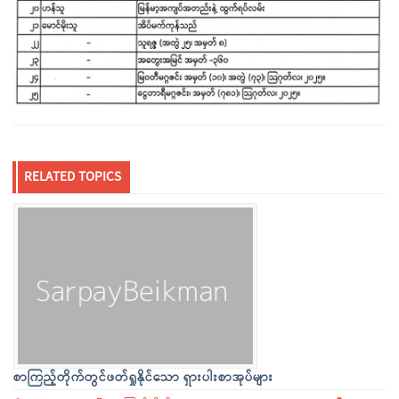
RELATED TOPICS
စာကြည့်တိုက်တွင်ဖတ်ရှုနိုင်သော ရှားပါးစာအုပ်များ