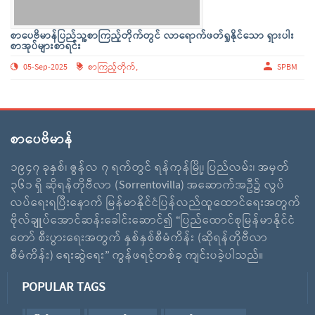
စာပေဗိမာန်ပြည်သူ့စာကြည့်တိုက်တွင် လာရောက်ဖတ်ရှုနိုင်သော ရှားပါး
စာအုပ်များစာရင်း
05-Sep-2025
စာကြည့်တိုက်,
SPBM
စာပေဗိမာန်
၁၉၄၇ ခုနှစ်၊ ဇွန်လ ၇ ရက်တွင် ရန်ကုန်မြို့၊ ပြည်လမ်း၊ အမှတ်
၃၆၁ ရှိ ဆိုရန်တိုဗီလာ (Sorrentovilla) အဆောက်အဦ၌ လွပ်
လပ်ရေးရပြီးနောက် မြန်မာနိုင်ငံပြန်လည်ထူထောင်ရေးအတွက်
ဗိုလ်ချူပ်အောင်ဆန်းခေါင်းဆောင်၍ “ပြည်ထောင်စုမြန်မာနိုင်ငံ
တော် စီးပွားရေးအတွက် နှစ်နှစ်စီမံကိန်း (ဆိုရန်တိုဗီလာ
စီမံကိန်း) ရေးဆွဲရေး” ကွန်ဖရင့်တစ်ခု ကျင်းပခဲ့ပါသည်။
POPULAR TAGS