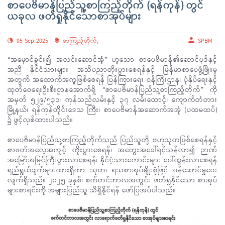
စာပေဗိမာန်ပြည်သူ့စာကြည့်တိုက် (ရန်ကုန်) တွင်
ယခုလ ဖတ်ရှုနိုင်သောစာအုပ်များ
05-Sep-2025
စာကြည့်တိုက်
,
SPBM
“အမှောင်ခွင်း၍ အလင်းဆောင်အံ့” ဟူသော စာပေဗိမာန်၏ဆောင်ပုဒ်နှင့်
အညီ နိုင်ငံသားများ အသိပညာတိုးပွားစေရန်နှင့် မြန်မာစာပေဖွံ့ဖြိုးမှု
အတွက် အထောက်အကူဖြစ်စေရန် ပြန်ကြားရေး ဝန်ကြီးဌာန၊ ပုံနှိပ်ရေးနှင့်
ထုတ်ဝေရေးဦးစီးဌာနအောက်ရှိ “စာပေဗိမာန်ပြည်သူ့စာကြည့်တိုက်” ကို
အမှတ် ၅၂၉/၅၃၁၊ ကုန်သည်လမ်းနှင့် ၃၇ လမ်းထောင့်၊ ကျောက်တံတား
မြို့နယ်၊ ရန်ကုန်တိုင်းဒေသ ကြီး၊ စာပေဗိမာန်အဆောက်အအုံ (ပထမထပ်)
၌ ဖွင့်လှစ်ထားပါသည်။
စာပေဗိမာန်ပြည်သူ့စာကြည့်တိုက်သည် ပြည်သူတို့ ဗဟုသုတဖြစ်စေရန်နှင့်
စာဖတ်အလေ့အကျင့် တိုးပွားစေရန်၊ အတွေးအခေါ်ရင့်သန်လာ၍ ဉာဏ်
အမြော်အမြင်ကြီးပွားလာစေရန်၊ နိုင်ငံ့သားကောင်းများ ပေါ်ထွန်းလာစေရန်
ရည်ရွယ်ချက်များထားရှိကာ သုတ၊ ရသစာအုပ်မျိုးစုံဖြင့် ဝန်ဆောင်မှုပေး
လျက်ရှိသည်။ ၂၀၂၅ ခုနှစ်၊ စက်တင်ဘာလအတွင်း ဖတ်ရှုနိုင်သော စာအုပ်
များစာရင်းကို အများပြည်သူ သိရှိနိုင်ရန် ဖော်ပြအပ်ပါသည်။