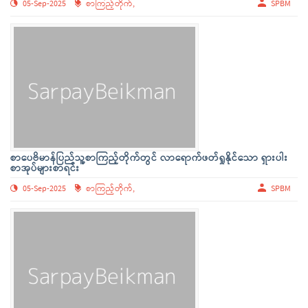
05-Sep-2025
စာကြည့်တိုက်,
SPBM
စာပေဗိမာန်ပြည်သူ့စာကြည့်တိုက်တွင် လာရောက်ဖတ်ရှုနိုင်သော ရှားပါး
စာအုပ်များစာရင်း
05-Sep-2025
စာကြည့်တိုက်,
SPBM