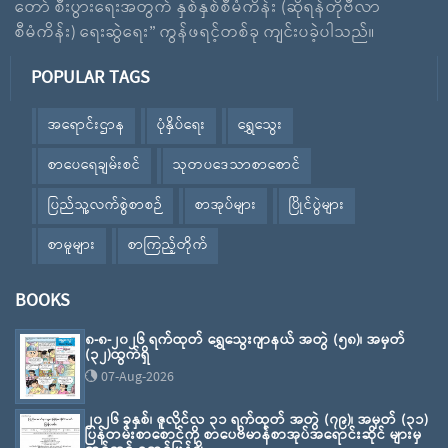
တော် စီးပွားရေးအတွက် နှစ်နှစ်စီမံကိန်း (ဆိုရန်တိုဗီလာ
စီမံကိန်း) ရေးဆွဲရေး” ကွန်ဖရင့်တစ်ခု ကျင်းပခဲ့ပါသည်။
POPULAR TAGS
အရောင်းဌာန
ပုံနှိပ်ရေး
ရွှေသွေး
စာပေရေချမ်းစင်
သုတပဒေသာစာစောင်
ပြည်သူ့လက်စွဲစာစဉ်
စာအုပ်များ
ပြိုင်ပွဲများ
စာမူများ
စာကြည့်တိုက်
BOOKS
၈-၈-၂၀၂၆ ရက်ထုတ် ရွှေသွေးဂျာနယ် အတွဲ (၅၈)၊ အမှတ်
(၃၂)ထွက်ရှိ
07-Aug-2026
၂၀၂၆ ခုနှစ်၊ ဇူလိုင်လ ၃၁ ရက်ထုတ် အတွဲ (၇၉)၊ အမှတ် (၃၁)
ပြန်တမ်းစာစောင်ကို စာပေဗိမာန်စာအုပ်အရောင်းဆိုင် များမှ