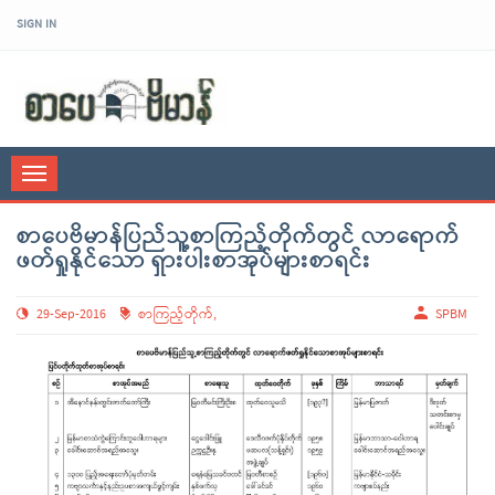
SIGN IN
sarpaybeikman
Toggle
navigation
စာပေဗိမာန်ပြည်သူ့စာကြည့်တိုက်တွင် လာရောက်
ဖတ်ရှုနိုင်သော ရှားပါးစာအုပ်များစာရင်း
29-Sep-2016
စာကြည့်တိုက်
,
SPBM