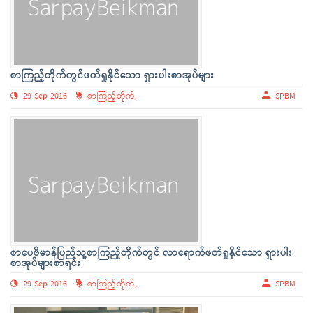
စာကြည့်တိုက်တွင်ဖတ်ရှုနိုင်သော ရှားပါးစာအုပ်များ
29-Sep-2016
စာကြည့်တိုက်,
SPBM
စာပေဗိမာန်ပြည်သူ့စာကြည့်တိုက်တွင် လာရောက်ဖတ်ရှုနိုင်သော ရှားပါး
စာအုပ်များစာရင်း
29-Sep-2016
စာကြည့်တိုက်,
SPBM