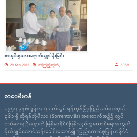
စာအုပ်များလာရောက်လှူဒါန်းခြင်း
29-Sep-2016
စာကြည့်တိုက်,
SPBM
စာပေဗိမာန်
၁၉၄၇ ခုနှစ်၊ ဇွန်လ ၇ ရက်တွင် ရန်ကုန်မြို့၊ ပြည်လမ်း၊ အမှတ်
၃၆၁ ရှိ ဆိုရန်တိုဗီလာ (Sorrentovilla) အဆောက်အဦ၌ လွပ်
လပ်ရေးရပြီးနောက် မြန်မာနိုင်ငံပြန်လည်ထူထောင်ရေးအတွက်
ဗိုလ်ချူပ်အောင်ဆန်းခေါင်းဆောင်၍ “ပြည်ထောင်စုမြန်မာနိုင်ငံ