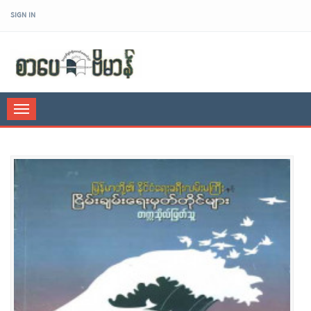
SIGN IN
sarpaybeikman
Toggle
navigation