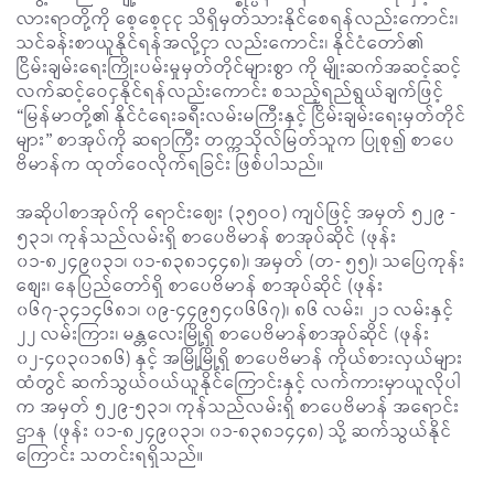
လားရာတို့ကို စေ့စေ့ငုငု သိရှိမှတ်သားနိုင်စေရန်လည်းကောင်း၊
သင်ခန်းစာယူနိုင်ရန်အလို့ငှာ လည်းကောင်း၊ နိုင်ငံတော်၏
ငြိမ်းချမ်းရေးကြိုးပမ်းမှုမှတ်တိုင်များစွာ ကို မျိုးဆက်အဆင့်ဆင့်
လက်ဆင့်ဝေငှနိုင်ရန်လည်းကောင်း စသည့်ရည်ရွယ်ချက်ဖြင့်
“မြန်မာတို့၏ နိုင်ငံရေးခရီးလမ်းမကြီးနှင့် ငြိမ်းချမ်းရေးမှတ်တိုင်
များ” စာအုပ်ကို ဆရာကြီး တက္ကသိုလ်မြတ်သူက ပြုစု၍ စာပေ
ဗိမာန်က ထုတ်ဝေလိုက်ရခြင်း ဖြစ်ပါသည်။
အဆိုပါစာအုပ်ကို ရောင်းဈေး (၃၅ဝဝ) ကျပ်ဖြင့် အမှတ် ၅၂၉ -
၅၃၁၊ ကုန်သည်လမ်းရှိ စာပေဗိမာန် စာအုပ်ဆိုင် (ဖုန်း
၀၁-၈၂၄၉၀၃၁၊ ၀၁-၈၃၈၁၄၄၈)၊ အမှတ် (တ- ၅၅)၊ သပြေကုန်း
စျေး၊ နေပြည်တော်ရှိ စာပေဗိမာန် စာအုပ်ဆိုင် (ဖုန်း
၀၆၇-၃၄၁၄၆၈၁၊ ၀၉-၄၄၉၅၄၀၆၆၇)၊ ၈၆ လမ်း၊ ၂၁ လမ်းနှင့်
၂၂ လမ်းကြား၊ မန္တလေးမြို့ရှိ စာပေဗိမာန်စာအုပ်ဆိုင် (ဖုန်း
၀၂-၄၀၃၀၁၈၆) နှင့် အမြို့မြို့ရှိ စာပေဗိမာန် ကိုယ်စားလှယ်များ
ထံတွင် ဆက်သွယ်ဝယ်ယူနိုင်ကြောင်းနှင့် လက်ကားမှာယူလိုပါ
က အမှတ် ၅၂၉-၅၃၁၊ ကုန်သည်လမ်းရှိ စာပေဗိမာန် အရောင်း
ဌာန (ဖုန်း ၀၁-၈၂၄၉၀၃၁၊ ၀၁-၈၃၈၁၄၄၈) သို့ ဆက်သွယ်နိုင်
ကြောင်း သတင်းရရှိသည်။