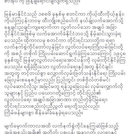
စာအုပ် ကို ဖြန့်ချိရောင်းချလျက်ရှိသည်။
မြန်မာနိုင်ငံသည် ၁၈၈၆ ခုနှစ်မှ စတင်ကာ ကိုယ့်ထီးကိုယ့်နန်း၊
ကိုယ်ကြငှန်းဘဝမှ ထီးကျိုးစည်ပေါက် နယ်ချဲ့လက်အောက်သို့
နေ့ချင်းညချင်းကျရောက်ကာ လွတ်လပ်သော အချုပ် အခြာ
ပိုင်နိုင်ငံအဖြစ်မှ လက်အောက်ခံနိုင်ငံဘဝသို့ နိမ့်ဆင်းသွားခဲ့ရ
ပေသည်။ ထိုကာလမှ စတင်ကာ တိုင်းရင်းသားတို့က ရရာ
လက်နက်စွဲကိုင်တော်လှန်ခြင်း၊ လွတ်လပ်ရေးကြိုးပမ်းခြင်းတို့
ကို အစဉ် တစိုက် ကြိုးပမ်းဆောင်ရွက်ခဲ့ကြသောကြောင့် ၁၉၄၈
ခုနှစ်တွင် မြန်မာ့လွတ်လပ်ရေးအောင်ပန်းကို လှမ်းကိုင်နိုင်ခဲ့ကြ
ပေသည်။ ရရှိခဲ့ပြီးသော လွတ်လပ်ရေးနှင့်အတူ နိုင်ငံချင်း
အတူတူ တင့်တယ်စွာ လျှောက်လှမ်းဖြတ်သန်းနိုင်ရေး ကြိုးပမ်း
ခြေလှမ်းစနေစဉ်မှာလည်း ပြည်တွင်း တစ်ဗိုလ်တစ်မင်း
လုပ်ဆောင်လိုသူ၊ အမြင်မတူ ရန်သူခြေလှမ်း လှမ်းလျှောက်လို
သူများနှင့် ပြည်ပ ပယောဂတို့ကြောင့် တိုင်းပြည်၏
လွတ်လပ်ရေး အချုပ်အခြာအာဏာ တည်တံ့ခိုင်မြဲရေး၊
တိုင်းရင်းသားစည်းလုံးညီညွတ် ရေးတို့သည်လည်း
ကြိမ်ဖန်များစွာ စိန်ခေါ်ခံနေခဲ့ရပေသည်။
မျက်မှောက်ကာလအထိ လက်နက်စွဲကိုင်နေကြဆဲဖြစ်သည့်
အဖွဲ့အစည်းအချို့၏ အတိတ်၊ ပစ္စုပ္ပန်၊ အနာဂတ်၊ လာရာနှင့်