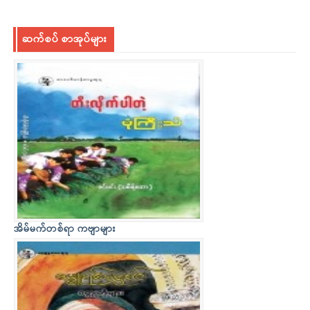
ဆက်စပ် စာအုပ်များ
အိမ်မက်တစ်ရာ ကဗျာများ