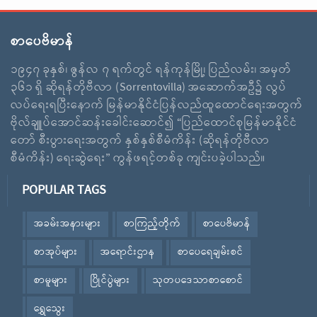
စာပေဗိမာန်
၁၉၄၇ ခုနှစ်၊ ဇွန်လ ၇ ရက်တွင် ရန်ကုန်မြို့၊ ပြည်လမ်း၊ အမှတ်
၃၆၁ ရှိ ဆိုရန်တိုဗီလာ (Sorrentovilla) အဆောက်အဦ၌ လွပ်
လပ်ရေးရပြီးနောက် မြန်မာနိုင်ငံပြန်လည်ထူထောင်ရေးအတွက်
ဗိုလ်ချူပ်အောင်ဆန်းခေါင်းဆောင်၍ “ပြည်ထောင်စုမြန်မာနိုင်ငံ
တော် စီးပွားရေးအတွက် နှစ်နှစ်စီမံကိန်း (ဆိုရန်တိုဗီလာ
စီမံကိန်း) ရေးဆွဲရေး” ကွန်ဖရင့်တစ်ခု ကျင်းပခဲ့ပါသည်။
POPULAR TAGS
အခမ်းအနားများ
စာကြည့်တိုက်
စာပေဗိမာန်
စာအုပ်များ
အရောင်းဌာန
စာပေရေချမ်းစင်
စာမူများ
ပြိုင်ပွဲများ
သုတပဒေသာစာစောင်
ရွှေသွေး