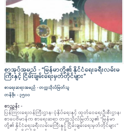
စာအုပ်အမည် - “မြန်မာတို့၏ နိုင်ငံရေးခရီးလမ်းမ
ကြီးနှင့် ငြိမ်းချမ်းရေးမှတ်တိုင်များ”
စာရေးဆရာအမည် - တက္ကသိုလ်မြတ်သူ
တန်ဖိုး - ၃၅၀၀
စာညွှန်း -
ပြန်ကြားရေးဝန်ကြီးဌာန၊ ပုံနှိပ်ရေးနှင့် ထုတ်ဝေရေးဦးစီးဌာန၊
စာပေဗိမာန်က စာရေးဆရာ တက္ကသိုလ်မြတ်သူ၏ “မြန်မာ
တို့၏ နိုင်ငံရေးခရီးလမ်းမကြီးနှင့် ငြိမ်းချမ်းရေးမှတ်တိုင်များ”