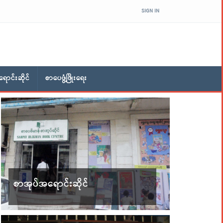
SIGN IN
ောင်းဆိုင်
စာပေဖွံ့ဖြိုးရေး
စာအုပ်အရောင်းဆိုင်