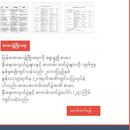
စာပေဖွံ့ဖြိုးရေး
မြန်မာစာပေဖွံ့ဖြိုးရေးကို ရှေးရှု၍ စာပေ
နှီးနှောဖလှယ်ပွဲများနှင့် စာတမ်း ဖတ်ပွဲများကို ၁၉၆၅ခု
နှစ်မှစ၍ကျင်းပခဲ့သည်။ ၂၀၀၀ပြည့်နှစ်
ဇွန်လ(၁၉)ရက်မှ (၂၀)ရက်အထိကျင်းပပြုလုပ်ခဲ့
ပါသည်။ စာပေစာတမ်းဖတ်ပွဲအထိ စာပေ
နှီးနှောဖလှယ်ပွဲနှင့် စာတမ်းဖတ်ပွဲပေါင်း (၂၄) ကြိမ်
ကျင်းပခဲ့သည်။
ဆက်ဖတ်ရန်