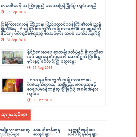
စာပေဗိမာန် က ကြီးမှူး၍ ဘာသာပြန်ပြိုင်ပွဲ ကျင်းပမည်
27-Sep-2016
ပြန်ကြားရေးဝန်ကြီးဌာန၊ ပြည်ထောင်စုဝန်ကြီး၏လမ်းညွှန်
ချက်အရ ၂၀၁၅ ခုနှစ်အတွက် အမျိုးသားစာပေဆု ရွေးချယ်
နိုင်ရေး ဖတ်ရှုစိစစ်ရမည့် စာအုပ်များ ထပ်မံ လက်ခံလျက်ရှိ
28-Sep-2016
နိုင်ငံရေးစာပေ စာတမ်းဖတ်ပွဲနှင့် မိုးရာသီစာ
အုပ် ဈေးရောင်းပွဲတော် ဆောင်ရွက် ပြီးစီးမှု
များနှင့် စပ်လျဉ်း၍ ဆွေးနွေး
18-Aug-2016
၂၀၁၇ ခုနှစ်အတွက် အမျိုးသားစာပေ
တစ်သက်တာဆု၊ အမျိုးသားစာပေဆုနှင့်
စာပေဗိမာန်စာမူဆု ချီးမြှင့်ပွဲ အခမ်းအနား
ကျင်းပ
08-Dec-2018
ဆုရစာအုပ်များ
အမျိူးသားစာပေဆု
စာပေဗိမာန်ဆုရ
ပခုက္ကူဦးအုန်းဖေ
ရစာအုပ်များ
စာအုပ်များ
စာပေဆုရစာမူများ