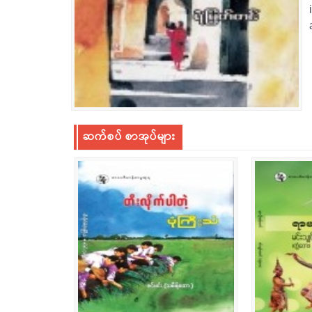
ဆက်စပ် စာအုပ်များ