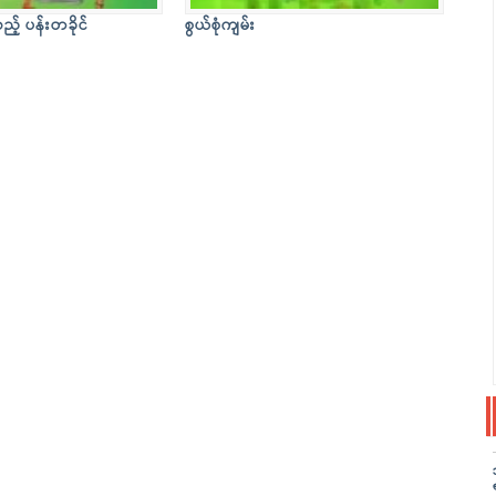
သည့် ပန်းတခိုင်
စွယ်စုံကျမ်း