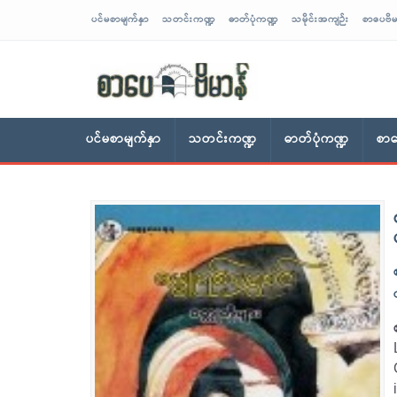
ပင်မစာမျက်နှာ
သတင်းကဏ္ဍ
ဓာတ်ပုံကဏ္ဍ
သမိုင်းအကျဉ်း
စာပေဗိမ
sarpaybeikman
ပင်မစာမျက်နှာ
သတင်းကဏ္ဍ
ဓာတ်ပုံကဏ္ဍ
စာပ