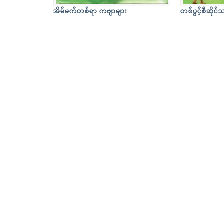
အိမ်မက်တစ်ရာ ကဗျာများ
တစ်ပွင့်စီဆိုင်