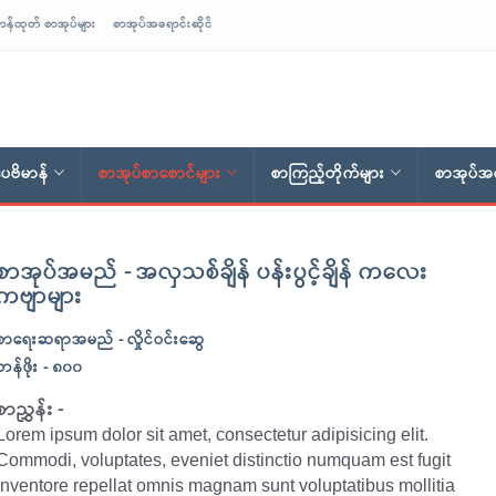
ာန်ထုတ် စာအုပ်များ
စာအုပ်အရောင်းဆိုင်
ေဗိမာန်
စာအုပ်စာစောင်များ
စာကြည့်တိုက်များ
စာအုပ်အရ
စာအုပ်အမည် - အလှသစ်ချိန် ပန်းပွင့်ချိန် ကလေး
ကဗျာများ
စာရေးဆရာအမည် - လှိုင်ဝင်းဆွေ
တန်ဖိုး - ၈၀၀
စာညွှန်း -
Lorem ipsum dolor sit amet, consectetur adipisicing elit.
Commodi, voluptates, eveniet distinctio numquam est fugit
inventore repellat omnis magnam sunt voluptatibus mollitia