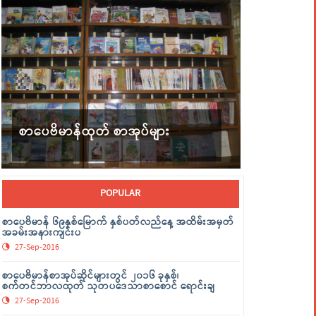
စာပေဗိမာန်ထုတ် စာအုပ်များ
POPULAR
စာပေဗိမာန် ၆၉နှစ်မြောက် နှစ်ပတ်လည်နေ့ အထိမ်းအမှတ်
အခမ်းအနားကျင်းပ
27-Sep-2016
စာပေဗိမာန်စာအုပ်ဆိုင်များတွင် ၂၀၁၆ ခုနှစ်၊
စက်တင်ဘာလထုတ် သုတပဒေသာစာစောင် ရောင်းချ
27-Sep-2016