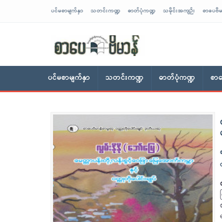
ပင်မစာမျက်နှာ
သတင်းကဏ္ဍ
ဓာတ်ပုံကဏ္ဍ
သမိုင်းအကျဉ်း
စာပေဗိမ
sarpaybeikman
ပင်မစာမျက်နှာ
သတင်းကဏ္ဍ
ဓာတ်ပုံကဏ္ဍ
စာပ