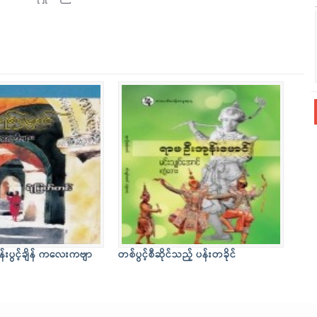
န်းပွင့်ချိန် ကလေးကဗျာ
တစ်ပွင့်စီဆိုင်သည့် ပန်းတခိုင်