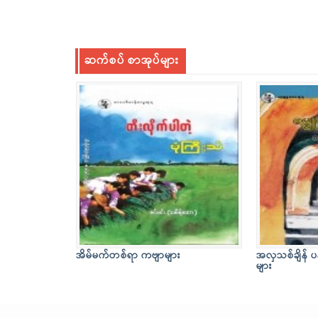
ဆက်စပ် စာအုပ်များ
အိမ်မက်တစ်ရာ ကဗျာများ
အလှသစ်ချိန် ပ
များ