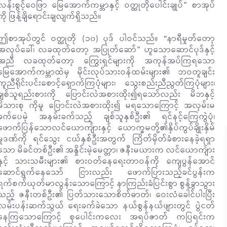
လန်းစွင့်ဝေဖြာ မြေအောက်ကမ္ဘာနှင့် ဝတ္ထုတိုပေါင်းချုပ်” စာအုပ်
ကို ဖြန့်ချိရောင်းချလျက်ရှိသည်။
ဤစာအုပ်တွင် ဝတ္ထုတို (၁၀) ပုဒ် ပါဝင်သည်။ “နာရီမှုတ်တော့
အလုပ်ခေါ်၊ လခထုတ်တော့ အပြုတ်ဆော်” ဟူသောဆောင်ပုဒ်နှင့်
အညီ လခထုတ်တော့ ကြွေးရှင်များကို အကုန်အပ်ကြရသော
မြေအောက်ကမ္ဘာထဲမှ မိုင်းလုပ်သားဝန်ထမ်းများ၏ ဘဝတူချင်း
ကူညီရိုင်းပင်းစောင့်ရှောက်ကြပုံများ၊ သွေးစည်းညီညွတ်ကြပုံများ၊
ချစ်သူရည်းစားကို ပြောင်းလဲအစားထိုး၍ရသော်လည်း မိဘနှင့်
မိသားစု ကိုမူ ပြောင်းလဲအစားထိုး၍ မရသောကြောင့် အလှမ်းမ
ခက်ပေမဲ့ အနမ်းခက်သည့် ချစ်သူနှစ်ဦး၏ ရင်နင့်ကြေကွဲပုံ၊
ဖောက်ပြန်သောလင်ယောကျ်ားနှင့် ယောက္ခမတို့၏နှိပ်ကွပ်ချိုးနှိမ်
မှုဒဏ်ကို ရင်သွေး ငယ်နှစ်ဦးအတွက် ကြိတ်မှိတ်ခံစားနေခဲ့ရရှာ
သော မိခင်တစ်ဦး၏ အနှိုင်းမဲ့မေတ္တာ၊ ဇနီးမယားက လင်ယောကျ်ား
နှင့် သားသမီးများ၏ စားဝတ်နေရေးတာဝန်ကို ကျေပွန်အောင်
ဆောင်ရွက်နေသော် ငြားလည်း ဖောက်ပြားသည့်ခင်ပွန်းက
ရက်စက်ယုတ်မာလွန်းသောကြောင့် နာကြည်းခံပြင်းစွာ စွန့်ခွာသွား
သည့် ဇနီးတစ်ဦး၏ ပြတ်သားသောစိတ်ဓာတ်၊ ဝေးလံခေါင်ပါးပြီး
လမ်းပန်းဆက်သွယ် ရေးခက်ခဲသော နယ်စွန်နယ်ဖျားတွင် ပွဲငတ်
နေကြသောကြောင့် စုပေါင်းကလေး အရပ်ဇာတ် ကပြရင်းက