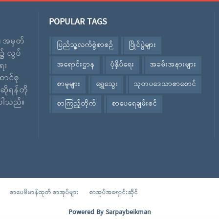
POPULAR TAGS
း၊ အမှတ်
ပြည်သူ့လက်စွဲစာစဉ်
ပြိုင်ပွဲများ
၌ လွပ်
အရောင်းဌာန
ပုံနှိပ်ရေး
အခမ်းအနားများ
ေး
ောင်စု
စာမူများ
ရွှေသွေး
သုတပဒေသာစာစောင်
ဆိုရန်တို
ဲ့ပါသည်။
စာကြည့်တိုက်
စာပေရေချမ်းစင်
စာပေဗိမာန်ထုတ် စာအုပ်များ
စာအုပ်အရောင်းဆိုင်
Powered By
Sarpaybeikman