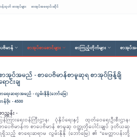
ာန်ထုတ် စာအုပ်များ
စာအုပ်အရောင်းဆိုင်
ေဗိမာန်
စာအုပ်စာစောင်များ
စာကြည့်တိုက်များ
စာအုပ်အရ
စာအုပ်အမည် - စာပေဗိမာန်စာမူဆုရ စာအုပ်ဖြန့်ချိ
ရောင်းချ
စာရေးဆရာအမည် - လွမ်းနိုနို(ဘော်မြေ)
တန်ဖိုး - 4500
စာညွှန်း -
ပြန်ကြားရေးဝန်ကြီးဌာန၊ ပုံနှိပ်ရေးနှင့် ထုတ်ဝေရေးဦးစီးဌာန၊
စာပေဗိမာန်က စာပေဗိမာန် စာမူဆု ဝတ္ထုတိုပေါင်းချုပ် ဒုတိယဆု
ရရှိသည့် စာရေးဆရာမ လွမ်းနိုနို (ဘော်မြေ) ၏ “မေတ္တာပန်းတို့