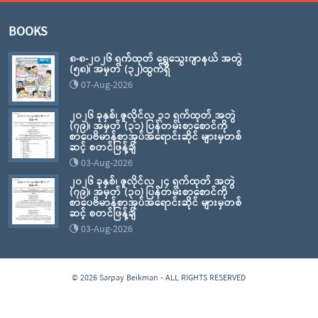
BOOKS
၈-၈-၂၀၂၆ ရက်ထုတ် ရွှေသွေးဂျာနယ် အတွဲ
(၅၈)၊ အမှတ် (၃၂)ထွက်ရှိ
07-Aug-2026
၂၀၂၆ ခုနှစ်၊ ဇူလိုင်လ ၃၁ ရက်ထုတ် အတွဲ
(၇၉)၊ အမှတ် (၃၁) ပြန်တမ်းစာစောင်ကို
စာပေဗိမာန်စာအုပ်အရောင်းဆိုင် များမှတစ်
ဆင့် စတင်ဖြန့်ချိ
03-Aug-2026
၂၀၂၆ ခုနှစ်၊ ဇူလိုင်လ ၂၄ ရက်ထုတ် အတွဲ
(၇၉)၊ အမှတ် (၃၀) ပြန်တမ်းစာစောင်ကို
စာပေဗိမာန်စာအုပ်အရောင်းဆိုင် များမှတစ်
ဆင့် စတင်ဖြန့်ချိ
03-Aug-2026
© 2026 Sarpay Beikman - ALL RIGHTS RESERVED