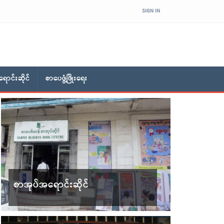
SIGN IN
ောင်းဆိုင်
စာပေဖွံ့ဖြိုးရေး
စာအုပ်အရောင်းဆိုင်