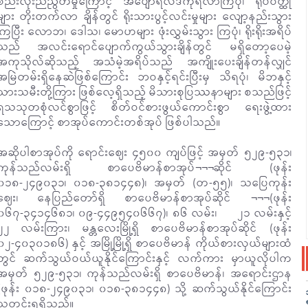
စည်းလုံးညီညွတ်မှုကြောင့် အပျော်ရလဒ်ကိုရလာကြပုံ၊ ရုပ်ဝတ္ထု
များ တိုးတက်လာ ချိန်တွင် ရိုးသားပွင့်လင်းမှုများ လျော့နည်းသွား
ကြပြီး လောဘ၊ ဒေါသ၊ မောဟများ ဖုံးလွှမ်းသွား ကြပုံ၊ ရိုးရိုးအရိပ်
သည် အလင်းရောင်ပျောက်ကွယ်သွားချိန်တွင် မရှိတော့ပေမဲ့
အကုသိုလ်ဆိုသည့် အသံမဲ့အရိပ်သည် အကျိုးပေးချိန်တန်လျှင်
အမြဲတမ်းရှိနေဆဲဖြစ်ကြောင်း ဘဝနှင့်ရင်းပြီးမှ သိရပုံ၊ မိဘနှင့်
သားသမီးတို့ကြား ဖြစ်လေ့ရှိသည့် မိသားစုပြဿနာများ စသည်ဖြင့်
ရသသုတစုံလင်စွာဖြင့် စိတ်ဝင်စားဖွယ်ကောင်းစွာ ရေးဖွဲ့ထား
သောကြောင့် စာအုပ်ကောင်းတစ်အုပ် ဖြစ်ပါသည်။
အဆိုပါစာအုပ်ကို ရောင်းဈေး ၄၅၀၀ ကျပ်ဖြင့် အမှတ် ၅၂၉-၅၃၁၊
ကုန်သည်လမ်းရှိ စာပေဗိမာန်စာအုပ်¬¬¬¬ဆိုင် (ဖုန်း
၀၁၈-၂၄၉၀၃၁၊ ၀၁၈-၃၈၁၄၄၈)၊ အမှတ် (တ-၅၅)၊ သပြေကုန်း
ဈေး၊ နေပြည်တော်ရှိ စာပေဗိမာန်စာအုပ်ဆိုင် ¬¬¬(ဖုန်း
၀၆၇-၃၄၁၄၆၈၁၊ ၀၉-၄၄၉၅၄၀၆၆၇)၊ ၈၆ လမ်း၊ ၂၁ လမ်းနှင့်
၂၂ လမ်းကြား၊ မန္တလေးမြို့ရှိ စာပေဗိမာန်စာအုပ်ဆိုင် (ဖုန်း
၀၂-၄၀၃၀၁၈၆) နှင့် အမြို့မြို့ရှိ စာပေဗိမာန် ကိုယ်စားလှယ်များထံ
တွင် ဆက်သွယ်ဝယ်ယူနိုင်ကြောင်းနှင့် လက်ကား မှာယူလိုပါက
အမှတ် ၅၂၉-၅၃၁၊ ကုန်သည်လမ်းရှိ စာပေဗိမာန်၊ အရောင်းဌာန
(ဖုန်း ၀၁၈-၂၄၉၀၃၁၊ ၀၁၈-၃၈၁၄၄၈) သို့ ဆက်သွယ်နိုင်ကြောင်း
သတင်းရရှိသည်။