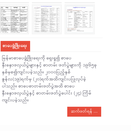
စာပေဖွံ့ဖြိုးရေး
မြန်မာစာပေဖွံ့ဖြိုးရေးကို ရှေးရှု၍ စာပေ
နှီးနှောဖလှယ်ပွဲများနှင့် စာတမ်း ဖတ်ပွဲများကို ၁၉၆၅ခု
နှစ်မှစ၍ကျင်းပခဲ့သည်။ ၂၀၀၀ပြည့်နှစ်
ဇွန်လ(၁၉)ရက်မှ (၂၀)ရက်အထိကျင်းပပြုလုပ်ခဲ့
ပါသည်။ စာပေစာတမ်းဖတ်ပွဲအထိ စာပေ
နှီးနှောဖလှယ်ပွဲနှင့် စာတမ်းဖတ်ပွဲပေါင်း (၂၄) ကြိမ်
ကျင်းပခဲ့သည်။
ဆက်ဖတ်ရန်