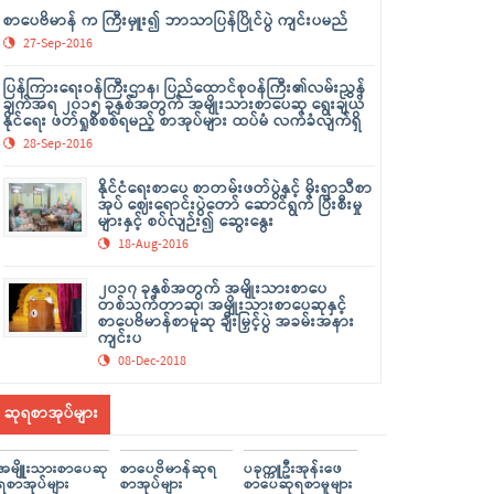
စာပေဗိမာန် က ကြီးမှူး၍ ဘာသာပြန်ပြိုင်ပွဲ ကျင်းပမည်
27-Sep-2016
ပြန်ကြားရေးဝန်ကြီးဌာန၊ ပြည်ထောင်စုဝန်ကြီး၏လမ်းညွှန်
ချက်အရ ၂၀၁၅ ခုနှစ်အတွက် အမျိုးသားစာပေဆု ရွေးချယ်
နိုင်ရေး ဖတ်ရှုစိစစ်ရမည့် စာအုပ်များ ထပ်မံ လက်ခံလျက်ရှိ
28-Sep-2016
နိုင်ငံရေးစာပေ စာတမ်းဖတ်ပွဲနှင့် မိုးရာသီစာ
အုပ် ဈေးရောင်းပွဲတော် ဆောင်ရွက် ပြီးစီးမှု
များနှင့် စပ်လျဉ်း၍ ဆွေးနွေး
18-Aug-2016
၂၀၁၇ ခုနှစ်အတွက် အမျိုးသားစာပေ
တစ်သက်တာဆု၊ အမျိုးသားစာပေဆုနှင့်
စာပေဗိမာန်စာမူဆု ချီးမြှင့်ပွဲ အခမ်းအနား
ကျင်းပ
08-Dec-2018
ဆုရစာအုပ်များ
အမျိူးသားစာပေဆု
စာပေဗိမာန်ဆုရ
ပခုက္ကူဦးအုန်းဖေ
ရစာအုပ်များ
စာအုပ်များ
စာပေဆုရစာမူများ