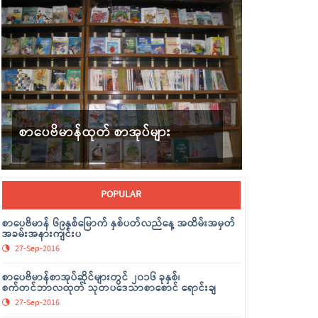
စာပေဗိမာန်ထုတ် စာအုပ်များ
POPULAR
စာပေဗိမာန် ၆၉နှစ်မြောက် နှစ်ပတ်လည်နေ့ အထိမ်းအမှတ်
အခမ်းအနားကျင်းပ
27-Sep-2016
စာပေဗိမာန်စာအုပ်ဆိုင်များတွင် ၂၀၁၆ ခုနှစ်၊
စက်တင်ဘာလထုတ် သုတပဒေသာစာစောင် ရောင်းချ
27-Sep-2016