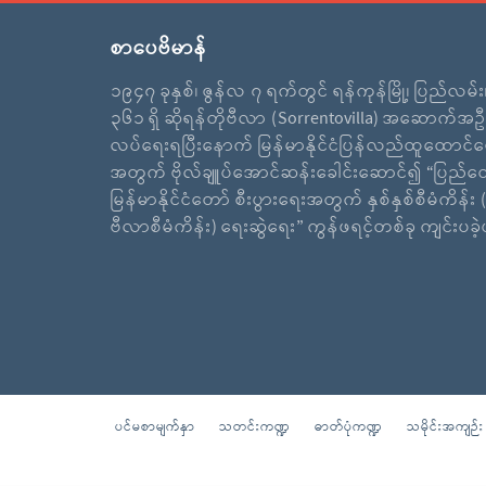
စာပေဗိမာန်
၁၉၄၇ ခုနှစ်၊ ဇွန်လ ၇ ရက်တွင် ရန်ကုန်မြို့၊ ပြည်လမ်
၃၆၁ ရှိ ဆိုရန်တိုဗီလာ (Sorrentovilla) အဆောက်အဦ
လပ်ရေးရပြီးနောက် မြန်မာနိုင်ငံပြန်လည်ထူထောင်ရ
အတွက် ဗိုလ်ချူပ်အောင်ဆန်းခေါင်းဆောင်၍ “ပြည်ထ
မြန်မာနိုင်ငံတော် စီးပွားရေးအတွက် နှစ်နှစ်စီမံကိန်း (
ဗီလာစီမံကိန်း) ရေးဆွဲရေး” ကွန်ဖရင့်တစ်ခု ကျင်းပခ
ပင်မစာမျက်နှာ
သတင်းကဏ္ဍ
ဓာတ်ပုံကဏ္ဍ
သမိုင်းအကျဉ်း