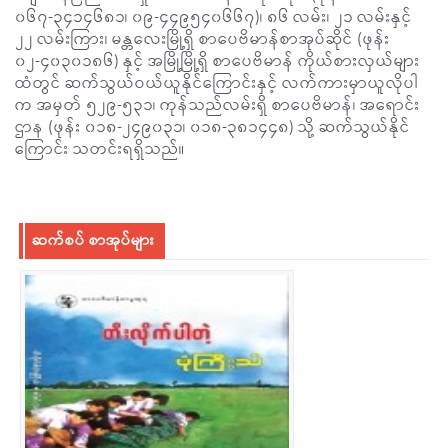
၀၆၇-၃၄၁၄၆၈၁၊ ၀၉-၄၄၉၅၄၀၆၆၇)၊ ၈၆ လမ်း၊ ၂၁ လမ်းနှင့်
၂၂ လမ်းကြား၊ မန္တလေးမြို့ရှိ စာပေဗိမာန်စာအုပ်ဆိုင် (ဖုန်း
၀၂-၄၀၃၀၁၈၆) နှင့် အမြို့မြို့ရှိ စာပေဗိမာန် ကိုယ်စားလှယ်များ
ထံတွင် ဆက်သွယ်ဝယ်ယူနိုင်ကြောင်းနှင့် လက်ကားမှာယူလိုပါ
က အမှတ် ၅၂၉-၅၃၁၊ ကုန်သည်လမ်းရှိ စာပေဗိမာန်၊ အရောင်း
ဌာန (ဖုန်း ၀၁၈-၂၄၉၀၃၁၊ ၀၁၈-၃၈၁၄၄၈) သို့ ဆက်သွယ်နိုင်
ကြောင်း သတင်းရရှိသည်။
ဆက်စပ် စာအုပ်များ