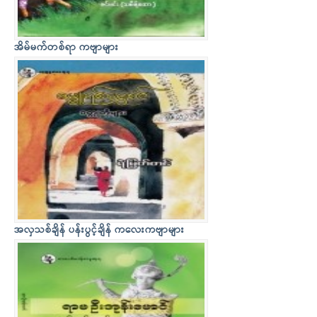
အိမ်မက်တစ်ရာ ကဗျာများ
အလှသစ်ချိန် ပန်းပွင့်ချိန် ကလေးကဗျာများ