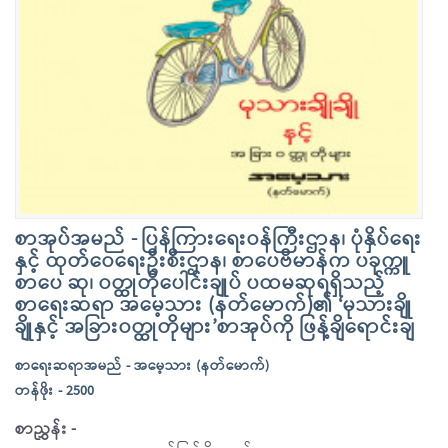
စာအုပ်အမည် - ပြန်ကြားရေးဝန်ကြီးဌာန၊ ပုံနှိပ်ရေး
နှင့် ထုတ်ဝေရေးဦးစီးဌာန၊ စာပေဗိမာန်က ပခုက္ကူ
စာပေ ဆု၊ ဝတ္ထုတိုပေါင်းချုပ် ပထမဆုရရှိသည့်
စာရေးဆရာ အမေ့သား (နတ်မောက်)၏ ‘မုသားချို
ချိုနှင့် အခြားဝတ္ထုတိုများ’စာအုပ်ကို ဖြန့်ချိရောင်းချ
စာရေးဆရာအမည် - အမေ့သား (နတ်မောက်)
တန်ဖိုး - 2500
စာညွှန်း -