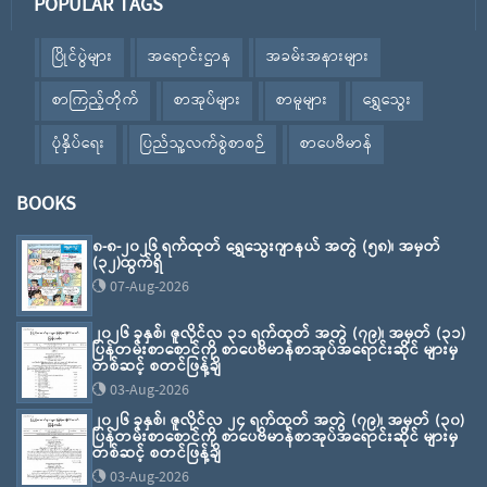
POPULAR TAGS
ပြိုင်ပွဲများ
အရောင်းဌာန
အခမ်းအနားများ
စာကြည့်တိုက်
စာအုပ်များ
စာမူများ
ရွှေသွေး
ပုံနှိပ်ရေး
ပြည်သူ့လက်စွဲစာစဉ်
စာပေဗိမာန်
BOOKS
၈-၈-၂၀၂၆ ရက်ထုတ် ရွှေသွေးဂျာနယ် အတွဲ (၅၈)၊ အမှတ်
(၃၂)ထွက်ရှိ
07-Aug-2026
၂၀၂၆ ခုနှစ်၊ ဇူလိုင်လ ၃၁ ရက်ထုတ် အတွဲ (၇၉)၊ အမှတ် (၃၁)
ပြန်တမ်းစာစောင်ကို စာပေဗိမာန်စာအုပ်အရောင်းဆိုင် များမှ
တစ်ဆင့် စတင်ဖြန့်ချိ
03-Aug-2026
၂၀၂၆ ခုနှစ်၊ ဇူလိုင်လ ၂၄ ရက်ထုတ် အတွဲ (၇၉)၊ အမှတ် (၃၀)
ပြန်တမ်းစာစောင်ကို စာပေဗိမာန်စာအုပ်အရောင်းဆိုင် များမှ
တစ်ဆင့် စတင်ဖြန့်ချိ
03-Aug-2026