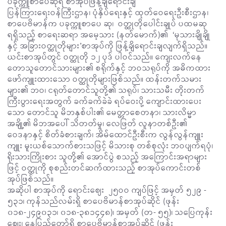
ပခုက္ကူစာပေဆုရ စာအုပ်ဖြန့်ချိရောင်းချ
ပြန်ကြားရေးဝန်ကြီးဌာန၊ ပုံနှိပ်ရေးနှင့် ထုတ်ဝေရေးဦးစီးဌာန၊
စာပေဗိမာန်က ပခုက္ကူစာပေ ဆု၊ ဝတ္ထုတိုပေါင်းချုပ် ပထမဆု
ရရှိသည့် စာရေးဆရာ အမေ့သား (နတ်မောက်)၏ ‘မုသားချိုချို
နှင့် အခြားဝတ္ထုတိုများ’စာအုပ်ကို ဖြန့်ချိရောင်းချလျက်ရှိသည်။
ယင်းစာအုပ်တွင် ဝတ္ထုတို ၁၂ ပုဒ် ပါဝင်သည်။ ကျေးလက်နေ
တောသူတောင်သားများ၏ စရိုက်နှင့် ဘဝသရုပ်ကို အဓိကထား
ဖော်ကျူးထားသော ဝတ္ထုတိုများဖြစ်သည်။ ထန်းတက်သမား
များ၏ ဘဝ၊ ငရုတ်တောင်သူတို့၏ သရုပ်၊ သားသမီး တိုးတက်
ကြီးပွားရေးအတွက် ခက်ခက်ခဲခဲ ရပ်ဝေးပို့ ကျောင်းထားပေး
သော တောင်သူ မိဘနှစ်ပါး၏ မေတ္တာစေတနာ၊ သားလိမ္မာ
အချို့၏ မိဘအပေါ် သိတတ်မှု၊ လေဖြတ် လူနာတစ်ဦး၏
ဝေဒနာနှင့် စိတ်ခံစားချက်၊ အိမ်ထောင်ဦးစီးက လွန်လွန်ကျူး
ကျူး မူးယစ်သောက်စားသဖြင့် မိသားစု တစ်စုလုံး ဘဝပျက်ရပုံ၊
ရိုးသားကြိုးစား သူတို့၏ အောင်ပွဲ စသည့် အကြောင်းအရာများ
ဖြင့် ဝတ္ထုကို စုစည်းတင်ဆက်ထားသည့် စာအုပ်ကောင်းတစ်
အုပ်ဖြစ်သည်။
အဆိုပါ စာအုပ်ကို ရောင်းဈေး ၂၅ဝဝ ကျပ်ဖြင့် အမှတ် ၅၂၉ -
၅၃၁၊ ကုန်သည်လမ်းရှိ စာပေဗိမာန်စာအုပ်ဆိုင် (ဖုန်း
၀၁၈-၂၄၉၀၃၁၊ ၀၁၈-၃၈၁၄၄၈)၊ အမှတ် (တ- ၅၅)၊ သပြေကုန်း
စျေး၊ နေပြည်တော်ရှိ စာပေဗိမာန်စာအုပ်ဆိုင် (ဖုန်း