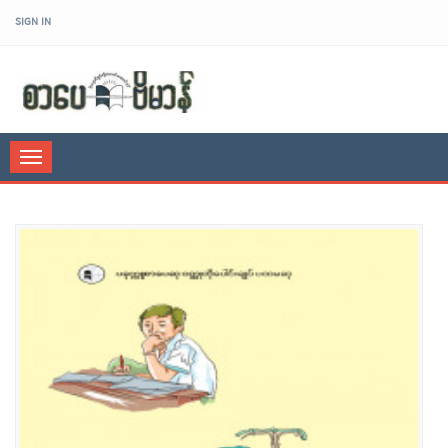
SIGN IN
sarpaybeikman
Toggle
navigation