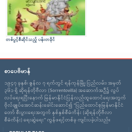
တစ်ပွင့်စီဆိုင်သည့် ပန်းတခိုင်
စာပေဗိမာန်
၁၉၄၇ ခုနှစ်၊ ဇွန်လ ၇ ရက်တွင် ရန်ကုန်မြို့၊ ပြည်လမ်း၊ အမှတ်
၃၆၁ ရှိ ဆိုရန်တိုဗီလာ (Sorrentovilla) အဆောက်အဦ၌ လွပ်
လပ်ရေးရပြီးနောက် မြန်မာနိုင်ငံပြန်လည်ထူထောင်ရေးအတွက်
ဗိုလ်ချူပ်အောင်ဆန်းခေါင်းဆောင်၍ “ပြည်ထောင်စုမြန်မာနိုင်ငံ
တော် စီးပွားရေးအတွက် နှစ်နှစ်စီမံကိန်း (ဆိုရန်တိုဗီလာ
စီမံကိန်း) ရေးဆွဲရေး” ကွန်ဖရင့်တစ်ခု ကျင်းပခဲ့ပါသည်။