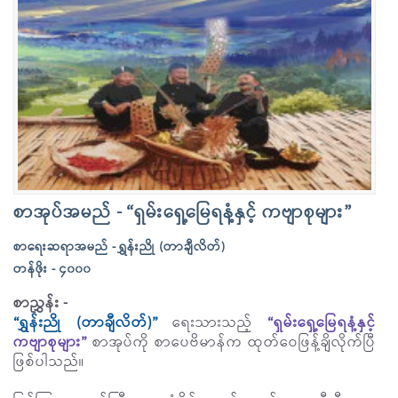
စာအုပ်အမည် - “ရှမ်းရှေ့မြေရနံ့နှင့် ကဗျာစုများ”
စာရေးဆရာအမည် - ရွှန်းညို (တာချီလိတ်)
တန်ဖိုး - ၄၀၀၀
စာညွှန်း -
“ရွှန်းညို (တာချီလိတ်)”
ရေးသားသည့်
“ရှမ်းရှေ့မြေရနံ့နှင့်
ကဗျာစုများ”
စာအုပ်ကို စာပေဗိမာန်က ထုတ်ဝေဖြန့်ချိလိုက်ပြီ
ဖြစ်ပါသည်။