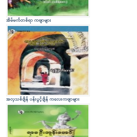
အိမ်မက်တစ်ရာ ကဗျာများ
အလှသစ်ချိန် ပန်းပွင့်ချိန် ကလေးကဗျာများ