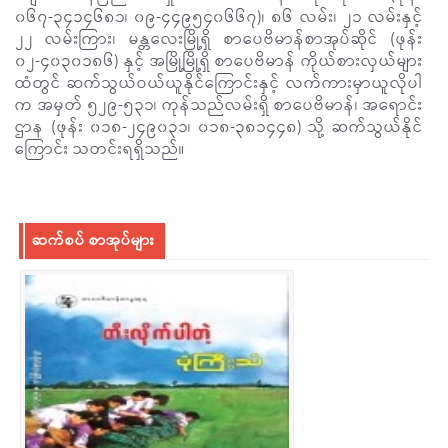
၀၆၇-၃၄၁၄၆၈၁၊ ၀၉-၄၄၉၅၄၀၆၆၇)၊ ၈၆ လမ်း၊ ၂၁ လမ်းနှင့်
၂၂ လမ်းကြား၊ မန္တလေးမြို့ရှိ စာပေဗိမာန်စာအုပ်ဆိုင် (ဖုန်း
၀၂-၄၀၃၀၁၈၆) နှင့် အမြို့မြို့ရှိ စာပေဗိမာန် ကိုယ်စားလှယ်များ
ထံတွင် ဆက်သွယ်ဝယ်ယူနိုင်ကြောင်းနှင့် လက်ကားမှာယူလိုပါ
က အမှတ် ၅၂၉-၅၃၁၊ ကုန်သည်လမ်းရှိ စာပေဗိမာန်၊ အရောင်း
ဌာန (ဖုန်း ၀၁၈-၂၄၉၀၃၁၊ ၀၁၈-၃၈၁၄၄၈) သို့ ဆက်သွယ်နိုင်
ကြောင်း သတင်းရရှိသည်။
ဆက်စပ် စာအုပ်များ