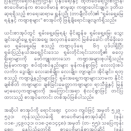
ပြန်ကြားရေးဝန်ကြီးဌာန၊ ပုံနှိပ်ရေးနှင့် ထုတ်ဝေရေးဦးစီးဌာန၊
စာပေဗိမာန်က စာပေဗိမာန် စာမူဆု၊ ကဗျာပေါင်းချုပ်၊ ဒုတိယ
ဆုရရှိသည့် စာရေးဆရာမ ရွှန်းညို (တာချီလိတ်)၏ “ရှမ်းရှေ့မြေ
ရနံ့နှင့် ကဗျာစုများ” စာအုပ်ကို ဖြန့်ချိရောင်းချလျက်ရှိသည်။
ယင်းစာအုပ်တွင် ရှမ်းရှေ့မြေရနံ့၊ မိုင်ဆွန်ခ ရှမ်း‌ရှေ့မြေ၊ သွေး
ချင်းပျော်မွေ့ ရှမ်းအရှေ့၊ အလှတန်ဆောင် မြစ်မဲခေါင်၊ တိမ်ခိုး‌‌ဝေ
ဝေ ရှမ်းရှေ့မြေ စသည့် ကဗျာပုဒ်ရေ ၆၇ ပုဒ်ပါရှိပြီး
ရှမ်းပြည်နယ်အရှေ့ပိုင်းဒေသ ရှမ်းတိုင်းရင်းသားတို့၏ ဓလေ့
ရိုးရာများကို ဖော်ကျူးထားသော ကဗျာအများစုပါရှိသည်။
မြန်မာကဗျာ စပ်ထုံးစပ်နည်းများ မှန်ကန်စွာဖြင့် လေးလုံးစပ်
လင်္ကာ၊ ဒွေးချိုး၊ လေးဆစ်ချိုး၊ လေးချိုး၊ တျာချင်း၊ အိုင်ချင်း၊ ရတု
စသည့် ကဗျာဖွဲ့နည်းများဖြင့် ရှမ်းအရှေ့ကဗျာများသာမက နိုင်ငံ
ချစ်စိတ် ကဗျာများ၊ ချစ်ခြင်းမေတ္တာကဗျာများ၊ ရာသီဖွဲ့နှင့် မြန်
မာ့ဓလေ့ကဗျာများကို အကြောင်းအရာ စုံလင်စွာဖြင့် တင်ပြ
ထားသည့် စာအုပ်ကောင်း တစ်အုပ်ဖြစ်ပါသည်။
အဆိုပါ စာအုပ်ကို ရောင်းဈေး ၄၀၀၀ ကျပ်ဖြင့် အမှတ် ၅၂၉ -
၅၃၁၊ ကုန်သည်လမ်းရှိ စာပေဗိမာန်စာအုပ်ဆိုင် (ဖုန်း
၀၁၈-၂၄၉၀၃၁၊ ၀၁၈-၃၈၁၄၄၈)၊ အမှတ် (တ- ၅၅)၊ သပြေကုန်း
စျေး၊ နေပြည်တော်ရှိ စာပေဗိမာန်စာအုပ်ဆိုင် (ဖုန်း