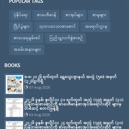
POPULAR TAGS
ပုံနှိပ်ရေး
စာပေဗိမာန်
စာအုပ်များ
စာမူများ
ပြိုင်ပွဲများ
သုတပဒေသာစာစောင်
အရောင်းဌာန
စာပေရေချမ်းစင်
ပြည်သူ့လက်စွဲစာစဉ်
အခမ်းအနားများ
BOOKS
၈-၈-၂၀၂၆ ရက်ထုတ် ရွှေသွေးဂျာနယ် အတွဲ (၅၈)၊ အမှတ်
(၃၂)ထွက်ရှိ
07-Aug-2026
၂၀၂၆ ခုနှစ်၊ ဇူလိုင်လ ၃၁ ရက်ထုတ် အတွဲ (၇၉)၊ အမှတ် (၃၁)
ပြန်တမ်းစာစောင်ကို စာပေဗိမာန်စာအုပ်အရောင်းဆိုင် များမှ
တစ်ဆင့် စတင်ဖြန့်ချိ
03-Aug-2026
၂၀၂၆ ခုနှစ်၊ ဇူလိုင်လ ၂၄ ရက်ထုတ် အတွဲ (၇၉)၊ အမှတ် (၃၀)
ပြန်တမ်းစာစောင်ကို စာပေဗိမာန်စာအုပ်အရောင်းဆိုင် များမှ