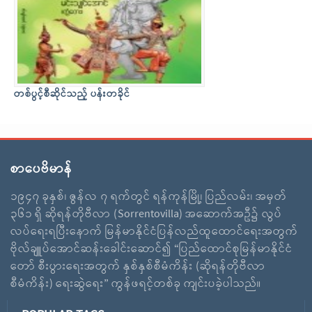
တစ်ပွင့်စီဆိုင်သည့် ပန်းတခိုင်
စာပေဗိမာန်
၁၉၄၇ ခုနှစ်၊ ဇွန်လ ၇ ရက်တွင် ရန်ကုန်မြို့၊ ပြည်လမ်း၊ အမှတ်
၃၆၁ ရှိ ဆိုရန်တိုဗီလာ (Sorrentovilla) အဆောက်အဦ၌ လွပ်
လပ်ရေးရပြီးနောက် မြန်မာနိုင်ငံပြန်လည်ထူထောင်ရေးအတွက်
ဗိုလ်ချူပ်အောင်ဆန်းခေါင်းဆောင်၍ “ပြည်ထောင်စုမြန်မာနိုင်ငံ
တော် စီးပွားရေးအတွက် နှစ်နှစ်စီမံကိန်း (ဆိုရန်တိုဗီလာ
စီမံကိန်း) ရေးဆွဲရေး” ကွန်ဖရင့်တစ်ခု ကျင်းပခဲ့ပါသည်။