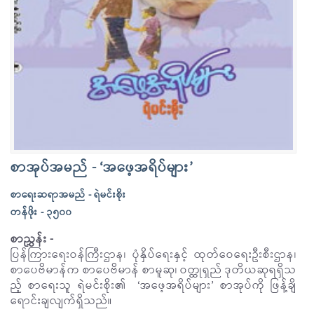
စာအုပ်အမည် - ‘အဖေ့အရိပ်များ’
စာရေးဆရာအမည် - ရဲမင်းစိုး
တန်ဖိုး - ၃၅၀၀
စာညွှန်း -
ပြန်ကြားရေးဝန်ကြီးဌာန၊ ပုံနှိပ်ရေးနှင့် ထုတ်ဝေရေးဦးစီးဌာန၊
စာပေဗိမာန်က စာပေဗိမာန် စာမူဆု၊ ဝတ္ထုရှည် ဒုတိယဆုရရှိသ
ည့် စာရေးသူ ရဲမင်းစိုး၏ ‘အဖေ့အရိပ်များ’ စာအုပ်ကို ဖြန့်ချိ
ရောင်းချလျက်ရှိသည်။