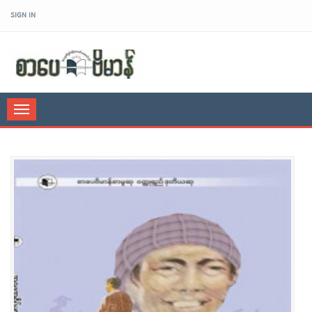
SIGN IN
sarpaybeikman
Toggle
navigation