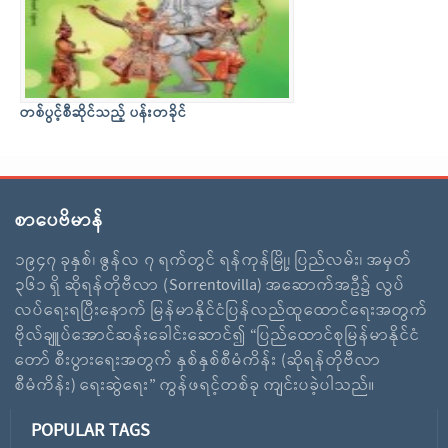
တစ်ပွင့်စီဆိုင်သည့် ပန်းတခိုင်
စာပေဗိမာန်
၁၉၄၇ ခုနှစ်၊ ဇွန်လ ၇ ရက်တွင် ရန်ကုန်မြို့၊ ပြည်လမ်း၊ အမှတ်
၃၆၁ ရှိ ဆိုရန်တိုဗီလာ (Sorrentovilla) အဆောက်အဦ၌ လွပ်
လပ်ရေးရပြီးနောက် မြန်မာနိုင်ငံပြန်လည်ထူထောင်ရေးအတွက်
ဗိုလ်ချူပ်အောင်ဆန်းခေါင်းဆောင်၍ “ပြည်ထောင်စုမြန်မာနိုင်ငံ
တော် စီးပွားရေးအတွက် နှစ်နှစ်စီမံကိန်း (ဆိုရန်တိုဗီလာ
စီမံကိန်း) ရေးဆွဲရေး” ကွန်ဖရင့်တစ်ခု ကျင်းပခဲ့ပါသည်။
POPULAR TAGS