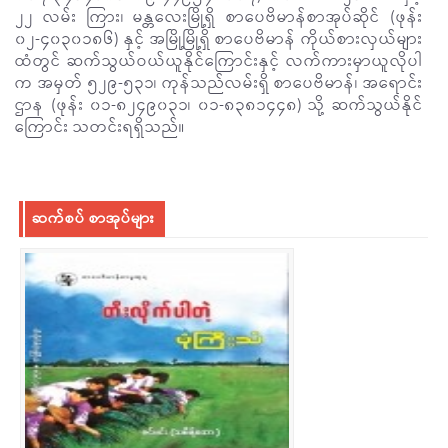
၂၂ လမ်း ကြား၊ မန္တလေးမြို့ရှိ စာပေဗိမာန်စာအုပ်ဆိုင် (ဖုန်း
၀၂-၄၀၃၀၁၈၆) နှင့် အမြို့မြို့ရှိ စာပေဗိမာန် ကိုယ်စားလှယ်များ
ထံတွင် ဆက်သွယ်ဝယ်ယူနိုင်ကြောင်းနှင့် လက်ကားမှာယူလိုပါ
က အမှတ် ၅၂၉-၅၃၁၊ ကုန်သည်လမ်းရှိ စာပေဗိမာန်၊ အရောင်း
ဌာန (ဖုန်း ၀၁-၈၂၄၉၀၃၁၊ ၀၁-၈၃၈၁၄၄၈) သို့ ဆက်သွယ်နိုင်
ကြောင်း သတင်းရရှိသည်။
ဆက်စပ် စာအုပ်များ