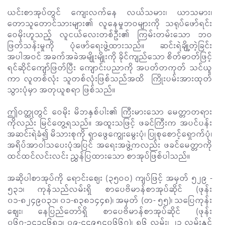
ယင်းစာအုပ်တွင် ကျေးလက်နေ လယ်သမား၊ ယာသမား၊
တောသူတောင်သားများ၏ လူနေမှုဘဝများကို သရုပ်ဖော်ရင်း
ဝေမိုးဟူသည့် လူငယ်လေးတစ်ဦး၏ ကြမ်းတမ်းသော ဘဝ
ဖြတ်သန်းမှုကို ပုံဖော်ရေးဖွဲ့ထားသည်။ ဆင်းရဲချို့တဲ့ခြင်း
အပါအဝင် အခက်အခဲအမျိုးမျိုးကို ခိုင်ကျည်သော စိတ်ဓာတ်ဖြင့်
ရင်ဆိုင်ကျော်ဖြတ်ပြီး ကျောင်းပညာကို အပတ်တကုတ် သင်ယူ
ကာ လူတစ်လုံး သူတစ်လုံးဖြစ်သည်အထိ ကြိုးပမ်းအားထုတ်
သွားပုံမှာ အတုယူစရာ ဖြစ်သည်။
ဤဝတ္ထုတွင် ဝေမိုး မိဘနှစ်ပါး၏ ကြီးမားသော မေတ္တာတရား
ကိုလည်း မြင်တွေ့ရသည်။ အထူးသဖြင့် ဖခင်ကြီးက အပင်ပန်း
အဆင်းရဲခံ၍ မိသားစုကို ရှာဖွေကျွေးမွေးပုံ၊ ပြုစုစောင့်ရှောက်ပုံ၊
အရိပ်အာဝါသပေးပုံအပြင် အရေးအဖွဲ့ကလည်း ဖခင်မေတ္တာကို
ထင်ထင်လင်းလင်း ညွှန်ပြထားသော စာအုပ်ဖြစ်ပါသည်။
အဆိုပါစာအုပ်ကို ရောင်းဈေး (၃၅ဝဝ) ကျပ်ဖြင့် အမှတ် ၅၂၉ -
၅၃၁၊ ကုန်သည်လမ်းရှိ စာပေဗိမာန်စာအုပ်ဆိုင် (ဖုန်း
၀၁-၈၂၄၉၀၃၁၊ ၀၁-၈၃၈၁၄၄၈)၊ အမှတ် (တ- ၅၅)၊ သပြေကုန်း
စျေး၊ နေပြည်တော်ရှိ စာပေဗိမာန်စာအုပ်ဆိုင် (ဖုန်း
၀၆၇-၃၄၁၄၆၈၁၊ ၀၉-၄၄၉၅၄၀၆၆၇)၊ ၈၆ လမ်း၊ ၂၁ လမ်းနှင့်