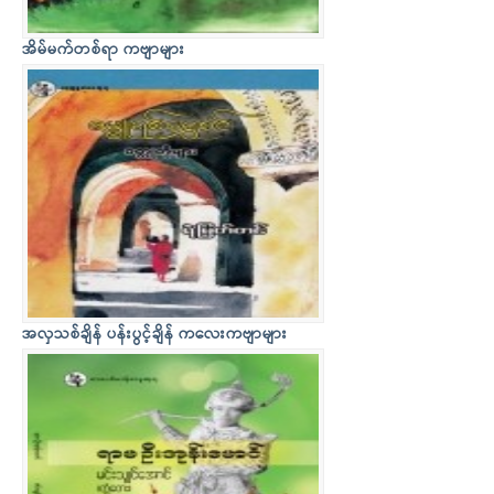
အိမ်မက်တစ်ရာ ကဗျာများ
အလှသစ်ချိန် ပန်းပွင့်ချိန် ကလေးကဗျာများ