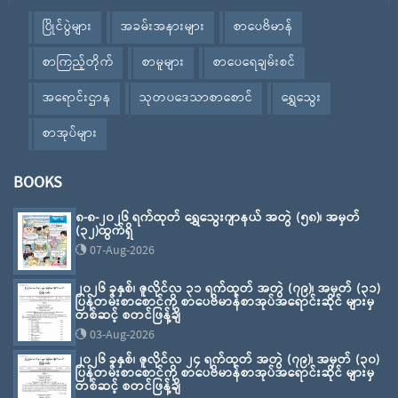
ပြိုင်ပွဲများ
အခမ်းအနားများ
စာပေဗိမာန်
စာကြည့်တိုက်
စာမူများ
စာပေရေချမ်းစင်
အရောင်းဌာန
သုတပဒေသာစာစောင်
ရွှေသွေး
စာအုပ်များ
BOOKS
၈-၈-၂၀၂၆ ရက်ထုတ် ရွှေသွေးဂျာနယ် အတွဲ (၅၈)၊ အမှတ်
(၃၂)ထွက်ရှိ
07-Aug-2026
၂၀၂၆ ခုနှစ်၊ ဇူလိုင်လ ၃၁ ရက်ထုတ် အတွဲ (၇၉)၊ အမှတ် (၃၁)
ပြန်တမ်းစာစောင်ကို စာပေဗိမာန်စာအုပ်အရောင်းဆိုင် များမှ
တစ်ဆင့် စတင်ဖြန့်ချိ
03-Aug-2026
၂၀၂၆ ခုနှစ်၊ ဇူလိုင်လ ၂၄ ရက်ထုတ် အတွဲ (၇၉)၊ အမှတ် (၃၀)
ပြန်တမ်းစာစောင်ကို စာပေဗိမာန်စာအုပ်အရောင်းဆိုင် များမှ
တစ်ဆင့် စတင်ဖြန့်ချိ