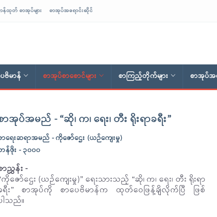
ာန်ထုတ် စာအုပ်များ
စာအုပ်အရောင်းဆိုင်
ေဗိမာန်
စာအုပ်စာစောင်များ
စာကြည့်တိုက်များ
စာအုပ်အရ
စာအုပ်အမည် - “ဆို၊ က၊ ရေး၊ တီး ရိုးရာခရီး”
စာရေးဆရာအမည် - ကိုဇော်ဌေး (ယဉ်ကျေးမှု)
တန်ဖိုး - ၃၀၀၀
စာညွှန်း -
“ကိုဇော်ဌေး (ယဉ်ကျေးမှု)” ရေးသားသည့် “ဆို၊ က၊ ရေး၊ တီး ရိုးရာ
ခရီး” စာအုပ်ကို စာပေဗိမာန်က ထုတ်ဝေဖြန့်ချိလိုက်ပြီ ဖြစ်
ပါသည်။