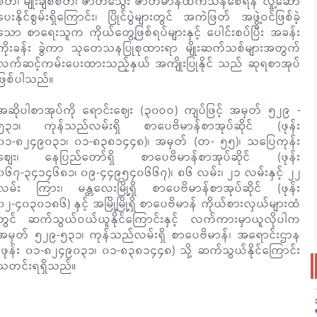
စိတ်၊ မျိုးချစ်စိတ်၊ ဇာတိသွေး ဇာတိမာန်ထက်သန်စေရန် လှုံ့ဆော်
ပေးနိုင်စွမ်းရှိကြောင်း၊ ပြိုင်ပွဲများတွင် အကဲဖြတ် အဖွဲ့ဝင်ဖြစ်ခဲ့
သော စာရေးသူက ကိုယ်တွေ့ဖြစ်ရပ်များနှင့် ပေါင်းစပ်ပြီး အခန်း
ကိုးခန်း ခွဲကာ သုတေသနပြုစုထားရာ မျိုးဆက်သစ်များအတွက်
လက်ဆင့်ကမ်းပေးထားသည့်နှယ် အကျိုးပြုနိုင် သည် ဆုရစာအုပ်
ဖြစ်ပါသည်။
အဆိုပါစာအုပ်ကို ရောင်းဈေး (၃၀ဝဝ) ကျပ်ဖြင့် အမှတ် ၅၂၉ -
၅၃၁၊ ကုန်သည်လမ်းရှိ စာပေဗိမာန်စာအုပ်ဆိုင် (ဖုန်း
၀၁-၈၂၄၉၀၃၁၊ ၀၁-၈၃၈၁၄၄၈)၊ အမှတ် (တ- ၅၅)၊ သပြေကုန်း
စျေး၊ နေပြည်တော်ရှိ စာပေဗိမာန်စာအုပ်ဆိုင် (ဖုန်း
၀၆၇-၃၄၁၄၆၈၁၊ ၀၉-၄၄၉၅၄၀၆၆၇)၊ ၈၆ လမ်း၊ ၂၁ လမ်းနှင့် ၂၂
လမ်း ကြား၊ မန္တလေးမြို့ရှိ စာပေဗိမာန်စာအုပ်ဆိုင် (ဖုန်း
၀၂-၄၀၃၀၁၈၆) နှင့် အမြို့မြို့ရှိ စာပေဗိမာန် ကိုယ်စားလှယ်များထံ
တွင် ဆက်သွယ်ဝယ်ယူနိုင်ကြောင်းနှင့် လက်ကားမှာယူလိုပါက
အမှတ် ၅၂၉-၅၃၁၊ ကုန်သည်လမ်းရှိ စာပေဗိမာန်၊ အရောင်းဌာန
(ဖုန်း ၀၁-၈၂၄၉၀၃၁၊ ၀၁-၈၃၈၁၄၄၈) သို့ ဆက်သွယ်နိုင်ကြောင်း
သတင်းရရှိသည်။