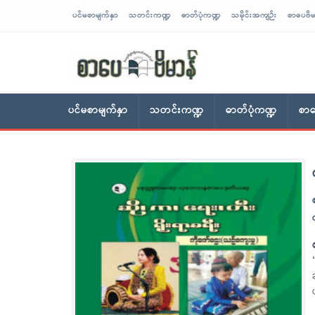
ပင်မစာမျက်နှာ
သတင်းကဏ္ဍ
ဓာတ်ပုံကဏ္ဍ
သမိုင်းအကျဉ်း
စာပေဗိမ
sarpaybeikman
ပင်မစာမျက်နှာ
သတင်းကဏ္ဍ
ဓာတ်ပုံကဏ္ဍ
စာပ