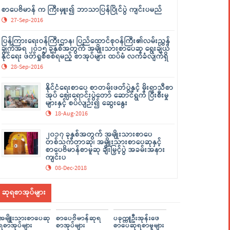
စာပေဗိမာန် က ကြီးမှူး၍ ဘာသာပြန်ပြိုင်ပွဲ ကျင်းပမည်
27-Sep-2016
ပြန်ကြားရေးဝန်ကြီးဌာန၊ ပြည်ထောင်စုဝန်ကြီး၏လမ်းညွှန်
ချက်အရ ၂၀၁၅ ခုနှစ်အတွက် အမျိုးသားစာပေဆု ရွေးချယ်
နိုင်ရေး ဖတ်ရှုစိစစ်ရမည့် စာအုပ်များ ထပ်မံ လက်ခံလျက်ရှိ
28-Sep-2016
နိုင်ငံရေးစာပေ စာတမ်းဖတ်ပွဲနှင့် မိုးရာသီစာ
အုပ် ဈေးရောင်းပွဲတော် ဆောင်ရွက် ပြီးစီးမှု
များနှင့် စပ်လျဉ်း၍ ဆွေးနွေး
18-Aug-2016
၂၀၁၇ ခုနှစ်အတွက် အမျိုးသားစာပေ
တစ်သက်တာဆု၊ အမျိုးသားစာပေဆုနှင့်
စာပေဗိမာန်စာမူဆု ချီးမြှင့်ပွဲ အခမ်းအနား
ကျင်းပ
08-Dec-2018
ဆုရစာအုပ်များ
အမျိူးသားစာပေဆု
စာပေဗိမာန်ဆုရ
ပခုက္ကူဦးအုန်းဖေ
ရစာအုပ်များ
စာအုပ်များ
စာပေဆုရစာမူများ