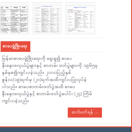
စာပေဖွံ့ဖြိုးရေး
မြန်မာစာပေဖွံ့ဖြိုးရေးကို ရှေးရှု၍ စာပေ
နှီးနှောဖလှယ်ပွဲများနှင့် စာတမ်း ဖတ်ပွဲများကို ၁၉၆၅ခု
နှစ်မှစ၍ကျင်းပခဲ့သည်။ ၂၀၀၀ပြည့်နှစ်
ဇွန်လ(၁၉)ရက်မှ (၂၀)ရက်အထိကျင်းပပြုလုပ်ခဲ့
ပါသည်။ စာပေစာတမ်းဖတ်ပွဲအထိ စာပေ
နှီးနှောဖလှယ်ပွဲနှင့် စာတမ်းဖတ်ပွဲပေါင်း (၂၄) ကြိမ်
ကျင်းပခဲ့သည်။
ဆက်ဖတ်ရန်