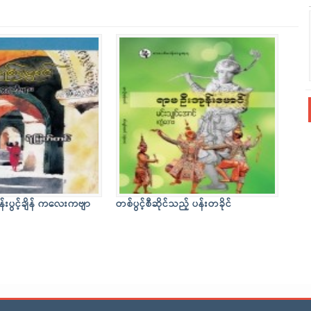
န်းပွင့်ချိန် ကလေးကဗျာ
တစ်ပွင့်စီဆိုင်သည့် ပန်းတခိုင်