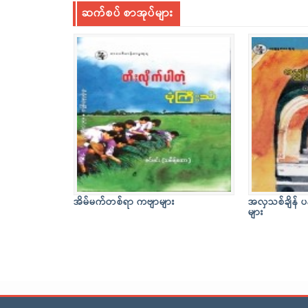
ဆက်စပ် စာအုပ်များ
အိမ်မက်တစ်ရာ ကဗျာများ
အလှသစ်ချိန် ပ
များ