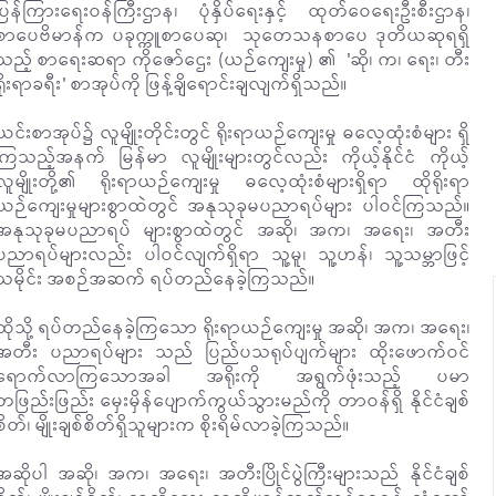
ပြန်ကြားရေးဝန်ကြီးဌာန၊ ပုံနှိပ်ရေးနှင့် ထုတ်ဝေရေးဦးစီးဌာန၊
စာပေဗိမာန်က ပခုက္ကူစာပေဆု၊ သုတေသနစာပေ ဒုတိယဆုရရှိ
သည့် စာရေးဆရာ ကိုဇော်ဌေး (ယဉ်ကျေးမှု) ၏ 'ဆို၊ က၊ ရေး၊ တီး
ရိုးရာခရီး' စာအုပ်ကို ဖြန့်ချိရောင်းချလျက်ရှိသည်။
ယင်းစာအုပ်၌ လူမျိုးတိုင်းတွင် ရိုးရာယဉ်ကျေးမှု ဓလေ့ထုံးစံများ ရှိ
ကြသည့်အနက် မြန်မာ လူမျိုးများတွင်လည်း ကိုယ့်နိုင်ငံ ကိုယ့်
လူမျိုးတို့၏ ရိုးရာယဉ်ကျေးမှု ဓလေ့ထုံးစံများရှိရာ ထိုရိုးရာ
ယဉ်ကျေးမှုများစွာထဲတွင် အနုသုခုမပညာရပ်များ ပါဝင်ကြသည်။
အနုသုခုမပညာရပ် များစွာထဲတွင် အဆို၊ အက၊ အရေး၊ အတီး
ပညာရပ်များလည်း ပါဝင်လျက်ရှိရာ သူ့မူ၊ သူ့ဟန်၊ သူ့သမ္ဘာဖြင့်
သမိုင်း အစဉ်အဆက် ရပ်တည်နေခဲ့ကြသည်။
ထိုသို့ ရပ်တည်နေခဲ့ကြသော ရိုးရာယဉ်ကျေးမှု အဆို၊ အက၊ အရေး၊
အတီး ပညာရပ်များ သည် ပြည်ပသရုပ်ပျက်များ ထိုးဖောက်ဝင်
ရောက်လာကြသောအခါ အရိုးကို အရွက်ဖုံးသည့် ပမာ
တဖြည်းဖြည်း မှေးမှိန်ပျောက်ကွယ်သွားမည်ကို တာဝန်ရှိ နိုင်ငံချစ်
စိတ်၊ မျိုးချစ်စိတ်ရှိသူများက စိုးရိမ်လာခဲ့ကြသည်။
အဆိုပါ အဆို၊ အက၊ အရေး၊ အတီးပြိုင်ပွဲကြီးများသည် နိုင်ငံချစ်