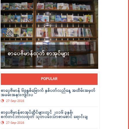
စာပေဗိမာန်ထုတ် စာအုပ်များ
POPULAR
စာပေဗိမာန် ၆၉နှစ်မြောက် နှစ်ပတ်လည်နေ့ အထိမ်းအမှတ်
အခမ်းအနားကျင်းပ
27-Sep-2016
စာပေဗိမာန်စာအုပ်ဆိုင်များတွင် ၂၀၁၆ ခုနှစ်၊
စက်တင်ဘာလထုတ် သုတပဒေသာစာစောင် ရောင်းချ
27-Sep-2016