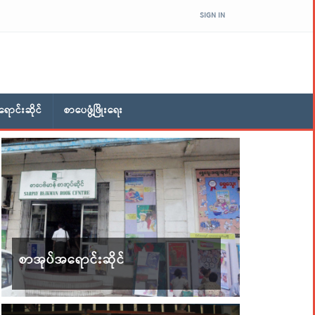
SIGN IN
ောင်းဆိုင်
စာပေဖွံ့ဖြိုးရေး
စာအုပ်အရောင်းဆိုင်