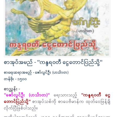
စာအုပ်အမည် - ''ကန္ဒရ၀တီ ငွေတောင်ပြည်သို့''
စာရေးဆရာအမည် - ဇော်လွင်ဦး (ဟင်္သာတ)
တန်ဖိုး - ၁၅၀၀
စာညွှန်း -
''ဇော်လွင်ဦး (ဟင်္သာတ)''
ရေးသားသည့်
''ကန္ဒရ၀တီ ငွေ
တောင်ပြည်သို့''
စာအုပ်သစ်ကို စာပေဗိမာန်က ထုတ်ဝေဖြန့်ချိ
လိုက်ပြီဖြစ်ပါသည်။