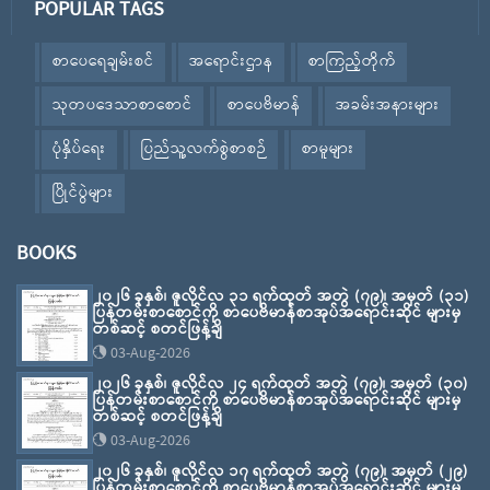
POPULAR TAGS
စာပေရေချမ်းစင်
အရောင်းဌာန
စာကြည့်တိုက်
သုတပဒေသာစာစောင်
စာပေဗိမာန်
အခမ်းအနားများ
ပုံနှိပ်ရေး
ပြည်သူ့လက်စွဲစာစဉ်
စာမူများ
ပြိုင်ပွဲများ
BOOKS
၂၀၂၆ ခုနှစ်၊ ဇူလိုင်လ ၃၁ ရက်ထုတ် အတွဲ (၇၉)၊ အမှတ် (၃၁)
ပြန်တမ်းစာစောင်ကို စာပေဗိမာန်စာအုပ်အရောင်းဆိုင် များမှ
တစ်ဆင့် စတင်ဖြန့်ချိ
03-Aug-2026
၂၀၂၆ ခုနှစ်၊ ဇူလိုင်လ ၂၄ ရက်ထုတ် အတွဲ (၇၉)၊ အမှတ် (၃၀)
ပြန်တမ်းစာစောင်ကို စာပေဗိမာန်စာအုပ်အရောင်းဆိုင် များမှ
တစ်ဆင့် စတင်ဖြန့်ချိ
03-Aug-2026
၂၀၂၆ ခုနှစ်၊ ဇူလိုင်လ ၁၇ ရက်ထုတ် အတွဲ (၇၉)၊ အမှတ် (၂၉)
ပြန်တမ်းစာစောင်ကို စာပေဗိမာန်စာအုပ်အရောင်းဆိုင် များမှ