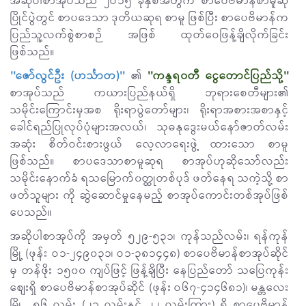
အဆိုပါစာအုပ်သည် ၂ဝ၁၅ ခုနှစ်အတွက် စာပေဗိမာန်စာမူဆု
ပြိုင်ပွဲတွင် စာပဒေသာ ဒုတိယဆုရ စာမူ ဖြစ်ပြီး စာပေဗိမာန်က
ပြည်သူ့လက်စွဲစာစဉ် အဖြစ် ထုတ်ဝေဖြန့်ချိလိုက်ခြင်း
ဖြစ်သည်။
''ဇော်လွင်ဦး (ဟင်္သာတ)''
၏
''ကန္ဒရ၀တီ ငွေတောင်ပြည်သို့''
စာအုပ်သည် ကယားပြည်နယ်ရှိ ဘုရားစေတီများ၏
သမိုင်းကြောင်းမှအစ ရိုးရာပွဲတော်များ၊ ရိုးရာအစားအစာနှင့်
ခေါင်ရည်ပြုလုပ်ပုံများအလယ်၊ သုဓနုဒွေးမယ်နော်ဇာတ်လမ်း
အဆုံး စိတ်ဝင်းစားဖွယ် လေ့လာရေးဖွဲ့ ထားသော စာမူ
ဖြစ်သည်။ စာပဒေသာစာမူဆုရ စာအုပ်ဟုဆိုသော်လည်း
သမိုင်းနောက်ခံ ရသမြောက်၀တ္ထုတစ်ပုဒ် ဖတ်နေရ သကဲ့သို့ စာ
ဖတ်သူများ ကို ဆွဲဆောင်မှုနေမည့် စာအုပ်ကောင်းတစ်အုပ်ဖြစ်
ပေသည်။
အဆိုပါစာအုပ်ကို အမှတ် ၅၂၉-၅၃၁၊ ကုန်သည်လမ်း၊ ရန်ကုန်
မြို့ (ဖုန်း ဝ၁-၂၄၉၀၃၁၊ ဝ၁-၃၈၁၄၄၈) စာပေဗိမာန်စာအုပ်ဆိုင်
မှ တန်ဖိုး ၁၅၀၀ ကျပ်ဖြင့် ဖြန့်ချိပြီး နေပြည်တော် သပြေကုန်း
စျေးရှိ စာပေဗိမာန်စာအုပ်ဆိုင် (ဖုန်း ဝ၆၇-၄၁၄၆၈၁)၊ မန္တလေး
မြို့ ၈၆ လမ်း (၂၁ လမ်းနှင့် ၂၂ လမ်းကြား) ရှိ စာပေဗိမာန်