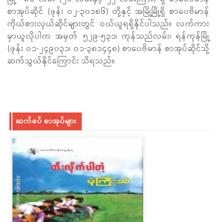
စာအုပ်ဆိုင် (ဖုန်း ဝ၂-၃၀၁၈၆) တို့နှင့် အမြို့မြို့ရှိ စာပေဗိမာန်
ကိုယ်စားလှယ်ဆိုင်များတွင် ဝယ်ယူရရှိနိုင်ပါသည်။ လက်ကား
မှာယူလိုပါက အမှတ် ၅၂၉-၅၃၁၊ ကုန်သည်လမ်း၊ ရန်ကုန်မြို့
(ဖုန်း ဝ၁-၂၄၉၀၃၁၊ ဝ၁-၃၈၁၄၄၈) စာပေဗိမာန် စာအုပ်ဆိုင်သို့
ဆက်သွယ်နိုင်ကြောင်း သိရသည်။
ဆက်စပ် စာအုပ်များ