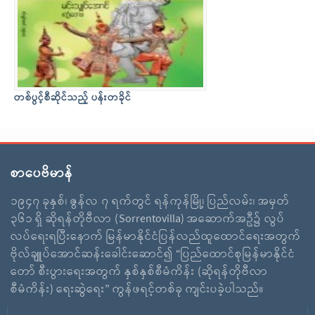
တစ်ပွင့်စီဆိုင်သည့် ပန်းတခိုင်
စာပေဗိမာန်
၁၉၄၇ ခုနှစ်၊ ဇွန်လ ၇ ရက်တွင် ရန်ကုန်မြို့၊ ပြည်လမ်း၊ အမှတ်
၃၆၁ ရှိ ဆိုရန်တိုဗီလာ (Sorrentovilla) အဆောက်အဦ၌ လွပ်
လပ်ရေးရပြီးနောက် မြန်မာနိုင်ငံပြန်လည်ထူထောင်ရေးအတွက်
ဗိုလ်ချူပ်အောင်ဆန်းခေါင်းဆောင်၍ “ပြည်ထောင်စုမြန်မာနိုင်ငံ
တော် စီးပွားရေးအတွက် နှစ်နှစ်စီမံကိန်း (ဆိုရန်တိုဗီလာ
စီမံကိန်း) ရေးဆွဲရေး” ကွန်ဖရင့်တစ်ခု ကျင်းပခဲ့ပါသည်။