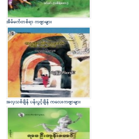
အိမ်မက်တစ်ရာ ကဗျာများ
အလှသစ်ချိန် ပန်းပွင့်ချိန် ကလေးကဗျာများ