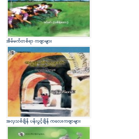
အိမ်မက်တစ်ရာ ကဗျာများ
အလှသစ်ချိန် ပန်းပွင့်ချိန် ကလေးကဗျာများ