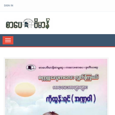
SIGN IN
sarpaybeikman
Toggle
navigation