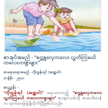
စာအုပ်အမည် - “စက္ကူလှေကလေး လွှတ်ကြမယ်
ကလေးကဗျာများ”
စာရေးဆရာအမည် - ကိုထွန်းရင် (အဏ္ဏဝါ)
တန်ဖိုး - ၂၅၀၀
စာညွှန်း -
“ကိုထွန်းရင် (အဏ္ဏဝါ)”
ရေးသားသည့်
“စက္ကူလှေကလေး
လွှတ်ကြမယ် ကလေးကဗျာများ”
စာအုပ်သစ်ကို စာပေဗိမာန်
က ထုတ်ဝေဖြန့်ချိလိုက်ပြီဖြစ်ပါသည်။