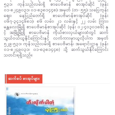
၅၃၁၊ ကုန်သည်လမ်းရှိ စာပေဗိမာန် စာအုပ်ဆိုင် (ဖုန်း
၀၁-၈၂၄၉၀၃၁၊ ၀၁-၈၃၈၁၄၄၈)၊ အမှတ် (တ- ၅၅)၊ သပြေကုန်း
စျေး၊ နေပြည်တော်ရှိ စာပေဗိမာန်စာအုပ်ဆိုင် (ဖုန်း
၀၆၇-၃၄၁၄၆၈၁)၊ ၈၆ လမ်း၊ ၂၁ လမ်းနှင့် ၂၂ လမ်း ကြား၊
မန္တလေးမြို့ရှိ စာပေဗိမာန်စာအုပ်ဆိုင် (ဖုန်း ၀၂-၄၀၃၀၁၈၆) နှ
င့် အမြို့မြို့ရှိ စာပေဗိမာန် ကိုယ်စားလှယ်များထံတွင် ဆက်
သွယ်ဝယ်ယူနိုင်ကြောင်းနှင့် လက်ကားမှာယူလိုပါက အမှတ်
၅၂၉-၅၃၁၊ ကုန်သည်လမ်းရှိ စာပေဗိမာန်၊ အရောင်းဌာန (ဖုန်း
၀၁-၈၂၄၉၀၃၁၊ ၀၁-၈၃၈၁၄၄၈) သို့ ဆက်သွယ်နိုင်ကြောင်း
သတင်းရရှိသည်။
ဆက်စပ် စာအုပ်များ