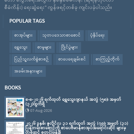
တော် စီးပွားရေးအတွက် နှစ်နှစ်စီမံကိန်း (ဆိုရန်တိုဗီလာ
စီမံကိန်း) ရေးဆွဲရေး” ကွန်ဖရင့်တစ်ခု ကျင်းပခဲ့ပါသည်။
POPULAR TAGS
စာအုပ်များ
သုတပဒေသာစာစောင်
ပုံနှိပ်ရေး
ရွှေသွေး
စာမူများ
ပြိုင်ပွဲများ
ပြည်သူ့လက်စွဲစာစဉ်
စာပေရေချမ်းစင်
စာကြည့်တိုက်
အခမ်းအနားများ
BOOKS
၈-၈-၂၀၂၆ ရက်ထုတ် ရွှေသွေးဂျာနယ် အတွဲ (၅၈)၊ အမှတ်
(၃၂)ထွက်ရှိ
07-Aug-2026
၂၀၂၆ ခုနှစ်၊ ဇူလိုင်လ ၃၁ ရက်ထုတ် အတွဲ (၇၉)၊ အမှတ် (၃၁)
ပြန်တမ်းစာစောင်ကို စာပေဗိမာန်စာအုပ်အရောင်းဆိုင် များမှ
တစ်ဆင့် စတင်ဖြန့်ချိ