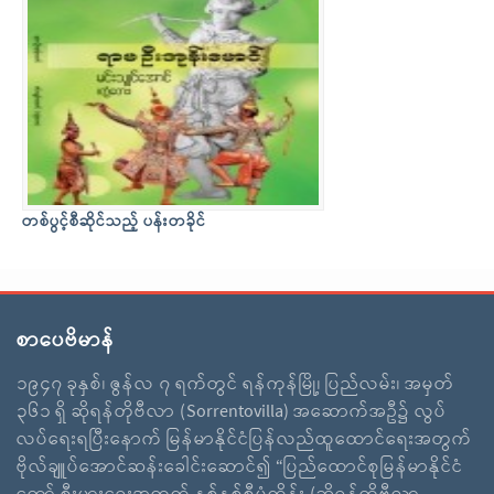
တစ်ပွင့်စီဆိုင်သည့် ပန်းတခိုင်
စာပေဗိမာန်
၁၉၄၇ ခုနှစ်၊ ဇွန်လ ၇ ရက်တွင် ရန်ကုန်မြို့၊ ပြည်လမ်း၊ အမှတ်
၃၆၁ ရှိ ဆိုရန်တိုဗီလာ (Sorrentovilla) အဆောက်အဦ၌ လွပ်
လပ်ရေးရပြီးနောက် မြန်မာနိုင်ငံပြန်လည်ထူထောင်ရေးအတွက်
ဗိုလ်ချူပ်အောင်ဆန်းခေါင်းဆောင်၍ “ပြည်ထောင်စုမြန်မာနိုင်ငံ