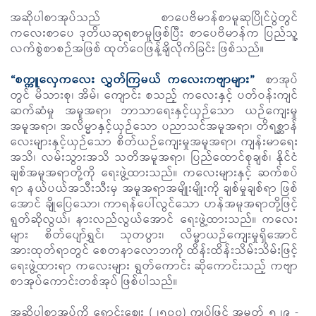
အဆိုပါစာအုပ်သည် စာပေဗိမာန်စာမူဆုပြိုင်ပွဲတွင်
ကလေးစာပေ ဒုတိယဆုရစာမူဖြစ်ပြီး စာပေဗိမာန်က ပြည်သူ့
လက်စွဲစာစဉ်အဖြစ် ထုတ်ဝေဖြန့်ချိလိုက်ခြင်း ဖြစ်သည်။
“စက္ကူလှေကလေး လွှတ်ကြမယ် ကလေးကဗျာများ”
စာအုပ်
တွင် မိသားစု၊ အိမ်၊ ကျောင်း စသည့် ကလေးနှင့် ပတ်ဝန်းကျင်
ဆက်ဆံမှု အမူအရာ၊ ဘာသာရေးနှင့်ယှဉ်သော ယဉ်ကျေးမှု
အမူအရာ၊ အလိမ္မာနှင့်ယှဉ်သော ပညာသင်အမူအရာ၊ တိရစ္ဆာန်
လေးများနှင့်ယှဉ်သော စိတ်ယဉ်ကျေးမှုအမူအရာ၊ ကျန်းမာရေး
အသိ၊ လမ်းသွားအသိ သတိအမူအရာ၊ ပြည်ထောင်စုချစ်၊ နိုင်ငံ
ချစ်အမူအရာတို့ကို ရေးဖွဲ့ထားသည်။ ကလေးများနှင့် ဆက်စပ်
ရာ နယ်ပယ်အသီးသီးမှ အမူအရာအမျိုးမျိုးကို ချစ်မှုချစ်ရာ ဖြစ်
အောင် ချိုပြေသော၊ ကာရန်ပေါ်လွင်သော ဟန်အမူအရာတို့ဖြင့်
ရွတ်ဆိုလွယ်၊ နားလည်လွယ်အောင် ရေးဖွဲ့ထားသည်။ ကလေး
များ စိတ်ပျော်ရွှင်၊ သုတပွား၊ လိမ္မာယဉ်ကျေးမှုရှိအောင်
အားထုတ်ရာတွင် စေတနာလောဘကို ထိန်းထိန်းသိမ်းသိမ်းဖြင့်
ရေးဖွဲ့ထားရာ ကလေးများ ရွတ်ကောင်း ဆိုကောင်းသည့် ကဗျာ
စာအုပ်ကောင်းတစ်အုပ် ဖြစ်ပါသည်။
အဆိုပါစာအုပ်ကို ရောင်းစျေး (၂၅၀၀) ကျပ်ဖြင့် အမှတ် ၅၂၉ -