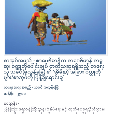
စာအုပ်အမည် - စာပေဗိမာန်က စာပေဗိမာန် စာမူ
ဆု၊ ဝတ္ထုတိုပေါင်းချုပ် တတိယဆုရရှိသည့် စာရေး
သူ သခင်(ဇလွန်မြေ) ၏ ‘အိမ်နှင့် အခြား ဝတ္ထုတို
များ’စာအုပ်ကို ဖြန့်ချိရောင်းချ
စာရေးဆရာအမည် - သခင် (ဇလွန်မြေ)
တန်ဖိုး - ၂၅၀၀
စာညွှန်း -
ပြန်ကြားရေးဝန်ကြီးဌာန၊ ပုံနှိပ်ရေးနှင့် ထုတ်ဝေရေးဦးစီးဌာန၊