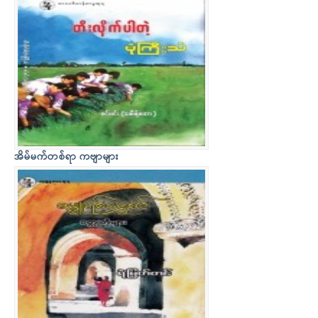
အိမ်မက်တစ်ရာ ကဗျာများ