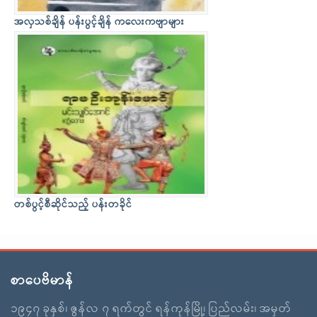
အလှသစ်ချိန် ပန်းပွင့်ချိန် ကလေးကဗျာများ
တစ်ပွင့်စီဆိုင်သည့် ပန်းတခိုင်
စာပေဗိမာန်
၁၉၄၇ ခုနှစ်၊ ဇွန်လ ၇ ရက်တွင် ရန်ကုန်မြို့၊ ပြည်လမ်း၊ အမှတ်