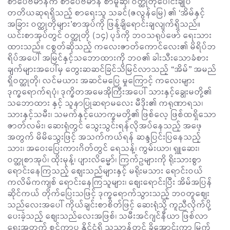
စာပေဗိမာန်က စာပေဗိမာန် စာမူဆု၊ ဝတ္ထုတိုပေါင်းချုပ်
တတိယဆုရရှိသည့် စာရေးသူ သခင်(ဇလွန်မြေ) ၏ ‘အိမ်နှင့်
အခြား ဝတ္ထုတိုများ’စာအုပ်ကို ဖြန့်ချိရောင်းချလျက်ရှိသည်။
ယင်းစာအုပ်တွင် ဝတ္ထုတို (၁၄) ပုဒ်ကို ဘဝသရုပ်ဖော် ရေးသား
ထားသည်။ ငစွတ်ဆိုသည့် ကလေးဇာတ်ကောင်လေး၏ မိရိပ်ဘ
ရိပ်အ‌ပေါ် အမြင်နှင့်သဘောထားကို ဘဝ၏ ခါးသီးသောခံစား
ချက်များအပေါ်မှ တွေးဆဆင်ခြင်သိမြင်လာသည့် “အိမ်” အမည်
ရှိဝတ္ထုတို၊ လင်မယား အဆင်မပြေ မှုကြောင့် ကလေးများ
ဒုက္ခရောက်ရပုံ၊ ဒုက္ခိတအမေအိုကြီးအပေါ် သားနှင့်ချွေးမတို့၏
သဘောထား နှင့် သူနာပြုဆရာမလေး မီဒိုး၏ ကရုဏာရသ၊
သားနှင့်သမီး၊ သမက်နှင့်ယောက္ခမတို့၏ ဖြစ်လေ့ ဖြစ်ထရှိသော
ဇာတ်လမ်း၊ ဆေးရုံတွင် သွေးသွင်းရန်လိုအပ်နေသည့် အဖေ့
အတွက် မိမိသွေးဖြင့် အသက်ကယ်ရန် ဆန္ဒပြင်းပြနေသည့်
သား၊ အဝေးပြေးကားဂိတ်တွင် ရေသန့်၊ ကွမ်းယာ၊ ရှူဆေး၊
ဝတ္ထုစာအုပ်၊ ထိုးမုန့်၊ ပျားလိမ္မော်၊ ကြက်ဥများကို ရိုးသားစွာ
ရောင်းနေကြသည့် စျေးသည်များနှင့် မရိုးမသား ရောင်းဝယ်
ကလိမ်ကကျစ် ရောင်းနေကြသူများ၊ စျေးရောင်းပြီး အိမ်အပြန်
ဆိုင်ကယ် တိုက်ပြေးသဖြင့် ဒုက္ခရောက်သွားသည့် ဘဝတူစျေး
သည်လေးအပေါ် ကိုယ်ချင်းစာစိတ်ဖြင့် ဆေးရုံသို့ ကူညီလိုက်ပို့
ပေးခဲ့သည့် စျေးသည်လေးအဖြစ်၊ သမီးအင်ဂျင်နီယာ ဖြစ်လာ
ရေးအတွက် စင်ကာပူ နိုင်ငံရှိ သုသာန်တွင် ခိုအောင်းကာ မြက်