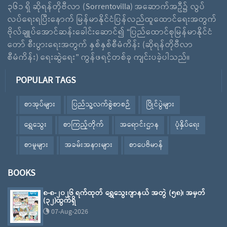
၃၆၁ ရှိ ဆိုရန်တိုဗီလာ (Sorrentovilla) အဆောက်အဦ၌ လွပ်
လပ်ရေးရပြီးနောက် မြန်မာနိုင်ငံပြန်လည်ထူထောင်ရေးအတွက်
ဗိုလ်ချူပ်အောင်ဆန်းခေါင်းဆောင်၍ “ပြည်ထောင်စုမြန်မာနိုင်ငံ
တော် စီးပွားရေးအတွက် နှစ်နှစ်စီမံကိန်း (ဆိုရန်တိုဗီလာ
စီမံကိန်း) ရေးဆွဲရေး” ကွန်ဖရင့်တစ်ခု ကျင်းပခဲ့ပါသည်။
POPULAR TAGS
စာအုပ်များ
ပြည်သူ့လက်စွဲစာစဉ်
ပြိုင်ပွဲများ
ရွှေသွေး
စာကြည့်တိုက်
အရောင်းဌာန
ပုံနှိပ်ရေး
စာမူများ
အခမ်းအနားများ
စာပေဗိမာန်
BOOKS
၈-၈-၂၀၂၆ ရက်ထုတ် ရွှေသွေးဂျာနယ် အတွဲ (၅၈)၊ အမှတ်
(၃၂)ထွက်ရှိ
07-Aug-2026