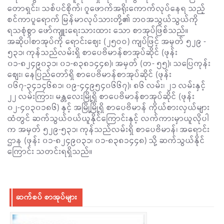
တောရှင်း၊ သစ်ပင်စိုက်၊ ဂူဖောက်အရိုးကောက်လုပ်နေရ သည့်
စင်ကာပူရောက် မြန်မာလုပ်သားတို့၏ ဘဝအသွယ်သွယ်ကို
ရသစုံစွာ ဖော်ကျူးရေးသားထား သော စာအုပ်ဖြစ်သည်။
အဆိုပါစာအုပ်ကို ရောင်းဈေး (၂၅ဝဝ) ကျပ်ဖြင့် အမှတ် ၅၂၉ -
၅၃၁၊ ကုန်သည်လမ်းရှိ စာပေဗိမာန်စာအုပ်ဆိုင် (ဖုန်း
၀၁-၈၂၄၉၀၃၁၊ ၀၁-၈၃၈၁၄၄၈)၊ အမှတ် (တ- ၅၅)၊ သပြေကုန်း
စျေး၊ နေပြည်တော်ရှိ စာပေဗိမာန်စာအုပ်ဆိုင် (ဖုန်း
၀၆၇-၃၄၁၄၆၈၁၊ ၀၉-၄၄၉၅၄၀၆၆၇)၊ ၈၆ လမ်း၊ ၂၁ လမ်းနှင့်
၂၂ လမ်းကြား၊ မန္တလေးမြို့ရှိ စာပေဗိမာန်စာအုပ်ဆိုင် (ဖုန်း
၀၂-၄၀၃၀၁၈၆) နှင့် အမြို့မြို့ရှိ စာပေဗိမာန် ကိုယ်စားလှယ်များ
ထံတွင် ဆက်သွယ်ဝယ်ယူနိုင်ကြောင်းနှင့် လက်ကားမှာယူလိုပါ
က အမှတ် ၅၂၉-၅၃၁၊ ကုန်သည်လမ်းရှိ စာပေဗိမာန်၊ အရောင်း
ဌာန (ဖုန်း ၀၁-၈၂၄၉၀၃၁၊ ၀၁-၈၃၈၁၄၄၈) သို့ ဆက်သွယ်နိုင်
ကြောင်း သတင်းရရှိသည်။
ဆက်စပ် စာအုပ်များ