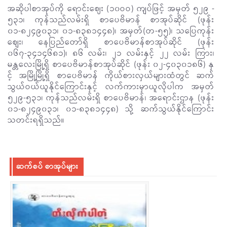
အဆိုပါစာအုပ်ကို ရောင်းဈေး (၁၀ဝဝ) ကျပ်ဖြင့် အမှတ် ၅၂၉ -
၅၃၁၊ ကုန်သည်လမ်းရှိ စာပေဗိမာန် စာအုပ်ဆိုင် (ဖုန်း
၀၁-၈၂၄၉၀၃၁၊ ၀၁-၈၃၈၁၄၄၈)၊ အမှတ်(တ-၅၅)၊ သပြေကုန်း
စျေး၊ နေပြည်တော်ရှိ စာပေဗိမာန်စာအုပ်ဆိုင် (ဖုန်း
၀၆၇-၃၄၁၄၆၈၁)၊ ၈၆ လမ်း၊ ၂၁ လမ်းနှင့် ၂၂ လမ်း ကြား၊
မန္တလေးမြို့ရှိ စာပေဗိမာန်စာအုပ်ဆိုင် (ဖုန်း ၀၂-၄၀၃၀၁၈၆) နှ
င့် အမြို့မြို့ရှိ စာပေဗိမာန် ကိုယ်စားလှယ်များထံတွင် ဆက်
သွယ်ဝယ်ယူနိုင်ကြောင်းနှင့် လက်ကားမှာယူလိုပါက အမှတ်
၅၂၉-၅၃၁၊ ကုန်သည်လမ်းရှိ စာပေဗိမာန်၊ အရောင်းဌာန (ဖုန်း
၀၁-၈၂၄၉၀၃၁၊ ၀၁-၈၃၈၁၄၄၈) သို့ ဆက်သွယ်နိုင်ကြောင်း
သတင်းရရှိသည်။
ဆက်စပ် စာအုပ်များ