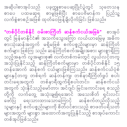
အဆိုပါစာအုပ်သည် ပခုက္ကူစာပေဆုပြိုင်ပွဲတွင် သုတေသန
စာပေ ပထမဆုရ စာမူဖြစ်ပြီး စာပေဗိမာန်က ပြည်သူ့
လက်စွဲစာစဉ်အဖြစ် ထုတ်ဝေဖြန့်ချိလိုက်ခြင်း ဖြစ်သည်။
“တစ်ပိုင်တစ်နိုင် ဝမ်းစာကြိတ် ဆန်စက်ငယ်အခြခံ”
စာအုပ်
တွင် မြန်မာနိုင်ငံ၏ အသက်သွေးကြော လယ်ယာမြေမှ အဓိက
စားသုံးဆန်အတွက် မရှိမဖြစ် စက်ပစ္စည်းများမှာ ဆန်ကြိတ်
စက်များ ဖြစ်ကြ သည်။ ဆန်ကြိတ်စက်အမျိုးအစား များစွာရှိကြ
သည့်အနက် လူအများစု၏ လက်တစ်ကမ်းတွင် လွယ်လင့်တကူ
အသုံးပြုနိုင်သည့် ဆန်ကြိတ်စက်များမှာ တစ်ပိုင်တစ်နိုင် ၁၅
တန်အောက် ဆန်စက် ငယ်များဖြစ်ကြသည်။ ဆန်စက်ငယ်ပုံစံ
များနှင့်တကွ တစ်ရက် ဆန်တန်ကျ၊ တစ်နာရီကြိတ်ဖွပ် စပါး
တင်းရေအတွက် တစ်နာရီထွက်ရှိစပါးတင်း၊ ဆန်စက်ငယ်
အတွက် သုံးနိုင်သည့်မော်တာ၊ အင်ဂျင်၊ မြင်းကောင်းရေ စသည်
တို့ကို လက်တွေ့ အသုံးချ၍ရအောင် အသေးစိတ် ရှင်းလင်း
ဖော်ပြ ရေးသားထားသောကြောင့် ဆန်စက်တည်လိုသည့်
သူများနှင့် စက်ပစ္စည်းများကို စိတ်ဝင်စားသည့် စာဖတ်ပရိသတ်
များအတွက် များစွာ အထောက်အကူပြုနိုင်သည့် စာအုပ်ကောင်း
တစ်အုပ်ဖြစ်သည်။