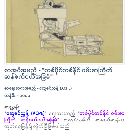
စာအုပ်အမည် - “တစ်ပိုင်တစ်နိုင် ဝမ်းစာကြိတ်
ဆန်စက်ငယ်အခြခံ”
စာရေးဆရာအမည် - ဆွေဇင်ညွန့် (ACPE)
တန်ဖိုး - ၁၀၀၀
စာညွှန်း -
“ဆွေဇင်ညွန့် (ACPE)”
ရေးသားသည့်
“တစ်ပိုင်တစ်နိုင် ဝမ်းစာ
ကြိတ် ဆန်စက်ငယ်အခြခံ”
စာအုပ်သစ်ကို စာပေဗိမာန်က
ထုတ်ဝေဖြန့်ချိ လိုက်ပြီဖြစ်ပါသည်။