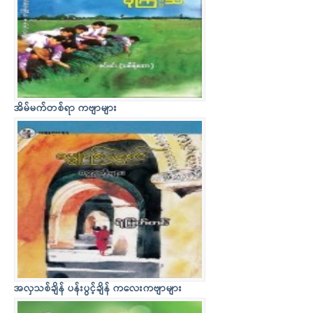
အိမ်မက်တစ်ရာ ကဗျာများ
အလှသစ်ချိန် ပန်းပွင့်ချိန် ကလေးကဗျာများ