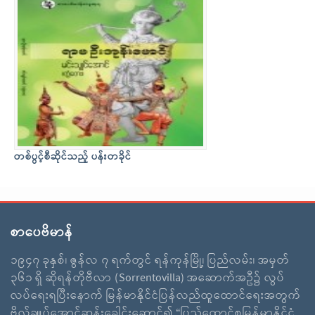
တစ်ပွင့်စီဆိုင်သည့် ပန်းတခိုင်
စာပေဗိမာန်
၁၉၄၇ ခုနှစ်၊ ဇွန်လ ၇ ရက်တွင် ရန်ကုန်မြို့၊ ပြည်လမ်း၊ အမှတ်
၃၆၁ ရှိ ဆိုရန်တိုဗီလာ (Sorrentovilla) အဆောက်အဦ၌ လွပ်
လပ်ရေးရပြီးနောက် မြန်မာနိုင်ငံပြန်လည်ထူထောင်ရေးအတွက်
ဗိုလ်ချူပ်အောင်ဆန်းခေါင်းဆောင်၍ “ပြည်ထောင်စုမြန်မာနိုင်ငံ