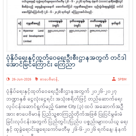
ပုံနှိပ်ရေးနှင့်ထုတ်ဝေရေးဦးစီးဌာနအတွက် တင်ဒါ
အောင်မြင်ကြောင်း ကြေညာ
26-Jun-2026
စာပေဗိမာန်
,
SPBM
ပုံနှိပ်ရေးနှင့်ထုတ်ဝေရေးဦးစီးဌာနအတွက် ၂၀၂၆-၂၀၂၇
ဘဏ္ဍာနှစ် ငွေလုံးငွေရင်း အသုံးစရိတ်ဖြင့် တည်ဆောက်ရေး
လုပ်ငန်းဆောင်ရွက်မည့် Game City (၃) ထပ် အဆောက်အဦ
အား စာပေဗိမာန် ပြည်သူ့စာကြည့်တိုက်အဖြစ် ပြုပြင်မွမ်းမံ
ခြင်းလုပ်ငန်းအတွက် ပြည်တွင်း/ပြည်ပ ပစ္စည်းများဝယ်ယူ ရေး
နှင့် ထုခွဲရောင်းချရေးကော်မတီမှ ၂၆-၆-၂၀၂၆ ရက်နေ့၊ နံနက်