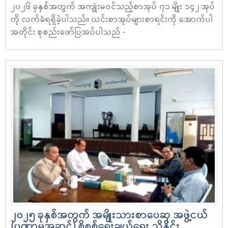
၂၀၂၆ ခုနှစ်အတွက် အကျုံးမဝင်သည့်စာအုပ် ၇၁ မျိုး ၁၄၂ အုပ်
ကို လက်ခံရရှိခဲ့ပါသည်။ ယင်းစာအုပ်များစာရင်းကို အောက်ပါ
အတိုင်း စုစည်းဖော်ပြအပ်ပါသည် -
၂၀၂၅ ခုနှစ်အတွက် အမျိုးသားစာပေဆု အဖွဲ့ငယ်
(ပဏာမအဆင့်) စိစစ်ရွေးချယ်ရေး ညှိနှိုင်း