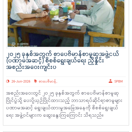
၂၀၂၅ ခုနှစ်အတွက် စာပေဗိမာန်စာမူဆုအဖွဲ့ငယ်
(ပဏာမအဆင့်) စိစစ်ရွေးချယ်ရေး ညှိနှိုင်း
အစည်းအဝေးကျင်းပ
26-Jun-2026
စာပေဗိမာန်
,
SPBM
အစည်းအဝေးတွင် ၂ဝ၂၅ ခုနှစ်အတွက် စာပေဗိမာန်စာမူဆု
ပြိုင်ပွဲသို့ ပေးပို့ယှဉ်ပြိုင်ထားသည့် ဘာသာရပ်ဆိုင်ရာစာမူများ
ပဏာမအဆင့် ရွေးချယ်ထားမှုအခြေအနေကို စိစစ်ရွေးချယ်
ရေး အဖွဲ့ဝင်များက ဆွေးနွေးကြကြောင်း သိရသည်။