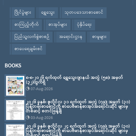
ပြိုင်ပွဲများ
ရွှေသွေး
သုတပဒေသာစာစောင်
စာကြည့်တိုက်
စာအုပ်များ
ပုံနှိပ်ရေး
ပြည်သူ့လက်စွဲစာစဉ်
အရောင်းဌာန
စာမူများ
စာပေရေချမ်းစင်
BOOKS
၈-၈-၂၀၂၆ ရက်ထုတ် ရွှေသွေးဂျာနယ် အတွဲ (၅၈)၊ အမှတ်
(၃၂)ထွက်ရှိ
07-Aug-2026
၂၀၂၆ ခုနှစ်၊ ဇူလိုင်လ ၃၁ ရက်ထုတ် အတွဲ (၇၉)၊ အမှတ် (၃၁)
ပြန်တမ်းစာစောင်ကို စာပေဗိမာန်စာအုပ်အရောင်းဆိုင် များမှ
တစ်ဆင့် စတင်ဖြန့်ချိ
03-Aug-2026
၂၀၂၆ ခုနှစ်၊ ဇူလိုင်လ ၂၄ ရက်ထုတ် အတွဲ (၇၉)၊ အမှတ် (၃၀)
ပြန်တမ်းစာစောင်ကို စာပေဗိမာန်စာအုပ်အရောင်းဆိုင် များမှ
တစ်ဆင့် စတင်ဖြန့်ချိ