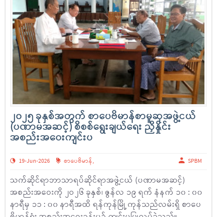
၂၀၂၅ ခုနှစ်အတွက် စာပေဗိမာန်စာမူဆုအဖွဲ့ငယ်
(ပဏာမအဆင့်) စိစစ်ရွေးချယ်ရေး ညှိနှိုင်း
အစည်းအဝေးကျင်းပ
19-Jun-2026
စာပေဗိမာန်
,
SPBM
သက်ဆိုင်ရာဘာသာရပ်ဆိုင်ရာအဖွဲ့ငယ် (ပဏာမအဆင့်)
အစည်းအဝေးကို ၂ဝ၂၆ ခုနှစ်၊ ဇွန်လ ၁၉ ရက် နံနက် ၁၀ : ၀၀
နာရီမှ ၁၁ : ၀၀ နာရီအထိ ရန်ကုန်မြို့ ကုန်သည်လမ်းရှိ စာပေ