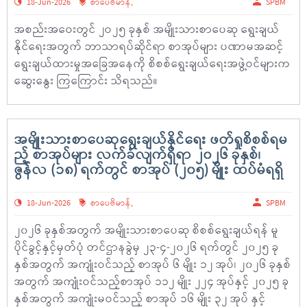
18-Jun-2026
စာပေဗိမာန်
,
SPBM
အစည်းအဝေးတွင် ၂ဝ၂၅ ခုနှစ် အမျိုးသားစာပေဆု ရွေးချယ်
နိုင်ရေးအတွက် ဘာသာရပ်ဆိုင်ရာ စာအုပ်များ ပဏာမအဆင့်
ရွေးချယ်ထားမှုအခြေအနေကို စိစစ်ရွေးချယ်ရေးအဖွဲ့ဝင်များက
ဆွေးနွေး ကြကြောင်း သိရသည်။
အမျိုးသားစာပေဆုရွေးချယ်နိုင်ရေး ဖတ်ရှုစိစစ်ရမ
ည့် စာအုပ်များ လက်ခံလျက်ရှိရာ ၂၀၂၆ ခုနှစ်၊
ဇွန်လ (၁၈) ရက်တွင် စာအုပ် (၂၀၅) မျိုး ထပ်မံရရှိ
18-Jun-2026
စာပေဗိမာန်
,
SPBM
၂၀၂၆ ခုနှစ်အတွက် အမျိုးသားစာပေဆု စိစစ်ရွေးချယ်ရန် မူ
ပိုင်ခွင့်နှင့်မှတ်ပုံ တင်ဌာနခွဲမှ ၂၃-၄-၂၀၂၆ ရက်တွင် ၂၀၂၅ ခု
နှစ်အတွက် အကျုံးဝင်သည့် စာအုပ် ၆ မျိုး ၁၂ အုပ်၊ ၂၀၂၆ ခုနှစ်
အတွက် အကျုံးဝင်သည့်စာအုပ် ၁၁၂ မျိုး ၂၂၄ အုပ်နှင့် ၂၀၂၅ ခု
နှစ်အတွက် အကျုံးမဝင်သည့် စာအုပ် ၁၆ မျိုး ၃၂ အုပ် နှင့်