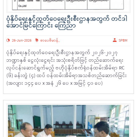
ပုံနှိပ်ရေးနှင့်ထုတ်ဝေရေးဦးစီးဌာနအတွက် တင်ဒါ
အောင်မြင်ကြောင်း ကြေညာ
26-Jun-2026
စာပေဗိမာန်
,
SPBM
ပုံနှိပ်ရေးနှင့်ထုတ်ဝေရေးဦးစီးဌာနအတွက် ၂၀၂၆-၂၀၂၇
ဘဏ္ဍာနှစ် ငွေလုံးငွေရင်း အသုံးစရိတ်ဖြင့် တည်ဆောက်ရေး
လုပ်ငန်းဆောင်ရွက်မည့် ဗဟိုပုံနှိပ်စက်ရုံဝန်ထမ်းအိမ်ရာ RC
(၆) ခန်းတွဲ (၄) ထပ် ဝန်ထမ်းအိမ်ရာအသစ်တည်ဆောက်ခြင်း
(အလျား ၁၄၄ ပေ x အနံ ၂၆ ပေ x အမြင့် ၄၀ ပေ)