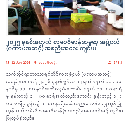
၂၀၂၅ ခုနှစ်အတွက် စာပေဗိမာန်စာမူဆု အဖွဲ့ငယ်
(ပဏာမအဆင့်) အစည်းအဝေး ကျင်းပ
12-Jun-2026
စာပေဗိမာန်
,
SPBM
သက်ဆိုင်ရာဘာသာရပ်ဆိုင်ရာအဖွဲ့ငယ် (ပဏာမအဆင့်)
အစည်းအဝေးကို ၂ဝ၂၆ ခုနှစ်၊ ဇွန်လ ၁၂ ရက် နံနက် ၁၀ : ၀၀
နာရီမှ ၁၁ : ၀၀ နာရီအထိလည်းကောင်း၊ နံနက် ၁၁ : ၀၀ နာရီ
မှ မွန်းတည့် ၁၂ : ၀၀ နာရီအထိလည်းကောင်း၊ မွန်းတည့် ၁၂ :
၀၀ နာရီမှ မွန်းလွဲ ၁ : ၀၀ နာရီအထိလည်းကောင်း ရန်ကုန်မြို့
ကုန်သည်လမ်းရှိ စာပေဗိမာန်ရုံး အစည်းအဝေးခန်းမ၌ ကျင်းပ
ပြုလုပ်ခဲ့သည်။