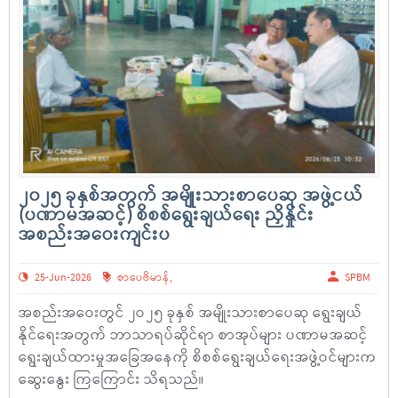
၂၀၂၅ ခုနှစ်အတွက် အမျိုးသားစာပေဆု အဖွဲ့ငယ်
(ပဏာမအဆင့်) စိစစ်ရွေးချယ်ရေး ညှိနှိုင်း
အစည်းအဝေးကျင်းပ
25-Jun-2026
စာပေဗိမာန်
,
SPBM
အစည်းအဝေးတွင် ၂ဝ၂၅ ခုနှစ် အမျိုးသားစာပေဆု ရွေးချယ်
နိုင်ရေးအတွက် ဘာသာရပ်ဆိုင်ရာ စာအုပ်များ ပဏာမအဆင့်
ရွေးချယ်ထားမှုအခြေအနေကို စိစစ်ရွေးချယ်ရေးအဖွဲ့ဝင်များက
ဆွေးနွေး ကြကြောင်း သိရသည်။