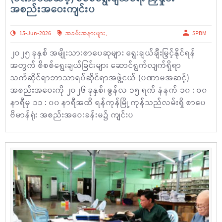
အစည်းအဝေးကျင်းပ
15-Jun-2026
အခမ်းအနားများ
,
SPBM
၂ဝ၂၅ ခုနှစ် အမျိုးသားစာပေဆုများ ရွေးချယ်ချီးမြှင့်နိုင်ရန်
အတွက် စိစစ်ရွေးချယ်ခြင်းများ ဆောင်ရွက်လျက်ရှိရာ
သက်ဆိုင်ရာဘာသာရပ်ဆိုင်ရာအဖွဲ့ငယ် (ပဏာမအဆင့်)
အစည်းအဝေးကို ၂ဝ၂၆ ခုနှစ်၊ ဇွန်လ ၁၅ ရက် နံနက် ၁၀ : ၀၀
နာရီမှ ၁၁ : ၀၀ နာရီအထိ ရန်ကုန်မြို့ ကုန်သည်လမ်းရှိ စာပေ
ဗိမာန်ရုံး အစည်းအဝေးခန်းမ၌ ကျင်းပ