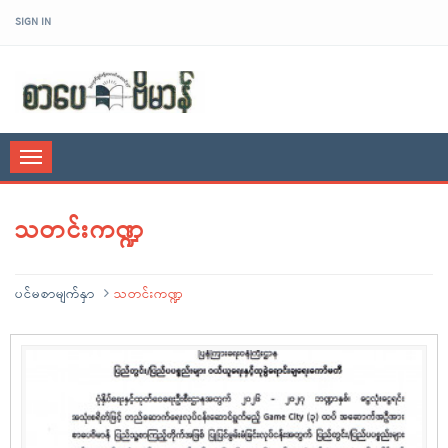
SIGN IN
sarpaybeikman
Toggle
navigation
သတင်းကဏ္ဍ
ပင်မစာမျက်နှာ
သတင်းကဏ္ဍ