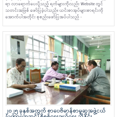
ရာ လာရောက်ပေးပို့သည့် ရက်များကိုလည်း Website တွင်
သတင်းအဖြစ် ဖော်ပြခဲ့ပါသည်။ ယင်းစာအုပ်များစာရင်းကို
အောက်ပါအတိုင်း စုစည်းဖော်ပြအပ်ပါသည် -
၂၀၂၅ ခုနှစ်အတွက် စာပေဗိမာန်စာမူဆုအဖွဲ့ငယ်
(ပဏာမအဆင့်) စိစစ်ရွေးချယ်ရေး ညှိနှိုင်း