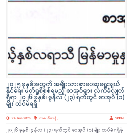
၂၀၂၅ ခုနှစ်အတွက် အမျိုးသားစာပေဆုရွေးချယ်
နိုင်ရေး ဖတ်ရှုစိစစ်ရမည့် စာအုပ်များ လက်ခံလျက်
ရှိရာ ၂၀၂၆ ခုနှစ်၊ ဇွန်လ (၂၃) ရက်တွင် စာအုပ် (၁)
မျိုး ထပ်မံရရှိ
23-Jun-2026
စာပေဗိမာန်
,
SPBM
၂၀၂၆ ခုနှစ်၊ ဇွန်လ (၂၃) ရက်တွင် စာအုပ် (၁) မျိုး ထပ်မံရရှိခဲ့