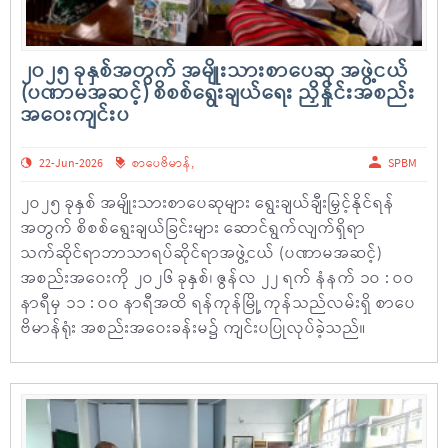
၂ဝ၂၅ ခုနှစ်အတွက် အမျိုးသားစာပေဆု အဖွဲ့ငယ်
(ပဏာမအဆင့်) စိစစ်ရွေးချယ်ရေး ညှိနှိုင်းအစည်း
အဝေးကျင်းပ
22-Jun-2026
စာပေဗိမာန်
,
SPBM
၂ဝ၂၅ ခုနှစ် အမျိုးသားစာပေဆုများ ရွေးချယ်ချီးမြှင့်နိုင်ရန်
အတွက် စိစစ်ရွေးချယ်ခြင်းများ ဆောင်ရွက်လျက်ရှိရာ
သက်ဆိုင်ရာဘာသာရပ်ဆိုင်ရာအဖွဲ့ငယ် (ပဏာမအဆင့်)
အစည်းအဝေးကို ၂ဝ၂၆ ခုနှစ်၊ ဇွန်လ ၂၂ ရက် နံနက် ၁ဝ : ဝဝ
နာရီမှ ၁၁ : ဝဝ နာရီအထိ ရန်ကုန်မြို့ ကုန်သည်လမ်းရှိ စာပေ
ဗိမာန်ရုံး အစည်းအဝေးခန်းမ၌ ကျင်းပပြုလုပ်ခဲ့သည်။