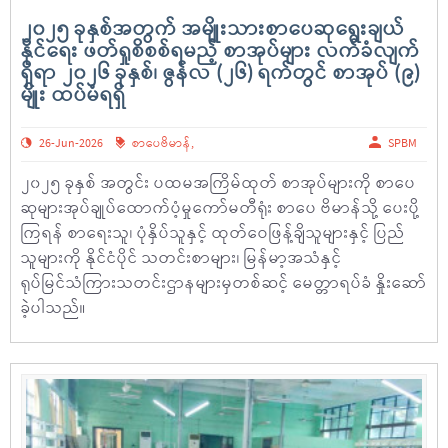
၂၀၂၅ ခုနှစ်အတွက် အမျိုးသားစာပေဆုရွေးချယ်
နိုင်ရေး ဖတ်ရှုစိစစ်ရမည့် စာအုပ်များ လက်ခံလျက်
ရှိရာ ၂၀၂၆ ခုနှစ်၊ ဇွန်လ (၂၆) ရက်တွင် စာအုပ် (၉)
မျိုး ထပ်မံရရှိ
26-Jun-2026
စာပေဗိမာန်
,
SPBM
၂၀၂၅ ခုနှစ် အတွင်း ပထမအကြိမ်ထုတ် စာအုပ်များကို စာပေ
ဆုများအုပ်ချုပ်ထောက်ပံ့မှုကော်မတီရုံး စာပေ ဗိမာန်သို့ ပေးပို့
ကြရန် စာရေးသူ၊ ပုံနှိပ်သူနှင့် ထုတ်ဝေဖြန့်ချိသူများနှင့် ပြည်
သူများကို နိုင်ငံပိုင် သတင်းစာများ၊ မြန်မာ့အသံနှင့်
ရုပ်မြင်သံကြားသတင်းဌာနများမှတစ်ဆင့် မေတ္တာရပ်ခံ နှိုးဆော်
ခဲ့ပါသည်။