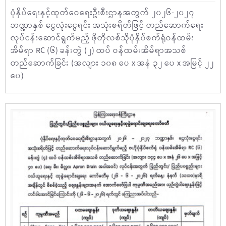
ပုံနှိပ်ရေးနှင့်ထုတ်ဝေရေးဦးစီးဌာနအတွက် ၂၀၂၆-၂၀၂၇
ဘဏ္ဍာနှစ် ငွေလုံးငွေရင်း အသုံးစရိတ်ဖြင့် တည်ဆောက်ရေး
လုပ်ငန်းဆောင်ရွက်မည့် ဖိုတိုလစ်သိုပုံနှိပ်စက်ရုံဝန်ထမ်း
အိမ်ရာ RC (၆) ခန်းတွဲ (၂) ထပ် ဝန်ထမ်းအိမ်ရာအသစ်
တည်ဆောက်ခြင်း (အလျား ၁၀၈ ပေ x အနံ ၃၂ ပေ x အမြင့် ၂၂
ပေ)