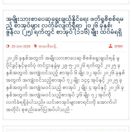
အမျိုးသားစာပေဆုရွေးချယ်နိုင်ရေး ဖတ်ရှုစိစစ်ရမ
ည့် စာအုပ်များ လက်ခံလျက်ရှိရာ ၂၀၂၆ ခုနှစ်၊
ဇွန်လ (၂၅) ရက်တွင် စာအုပ် (၁၁၆) မျိုး ထပ်မံရရှိ
25-Jun-2026
စာပေဗိမာန်
,
SPBM
၂၀၂၆ ခုနှစ်အတွက် အမျိုးသားစာပေဆု စိစစ်ရွေးချယ်ရန် မူ
ပိုင်ခွင့်နှင့်မှတ်ပုံ တင်ဌာနခွဲမှ ၂၉-၅-၂၀၂၆ ရက်တွင် ၂၀၂၅ ခု
နှစ်အတွက် အကျုံးဝင်သည့် စာအုပ် ၆ မျိုး ၁၂ အုပ်၊ ၂၀၂၆ ခုနှစ်
အတွက် အကျုံးဝင်သည့်စာအုပ် ၇၂ မျိုး ၁၄၄ အုပ်နှင့် ၂၀၂၅ ခု
နှစ်အတွက် အကျုံးမဝင်သည့် စာအုပ် ၂ မျိုး ၄ အုပ်နှင့် ၂၀၂၆ ခု
နှစ်အတွက် အကျုံးမဝင်သည့်စာအုပ် ၃၆ မျိုး ၇၂ အုပ်ကို
လက်ခံရရှိခဲ့ပါသည်။ ယင်းစာအုပ်များစာရင်းကို အောက်ပါ
အတိုင်း စုစည်းဖော်ပြအပ်ပါသည် -