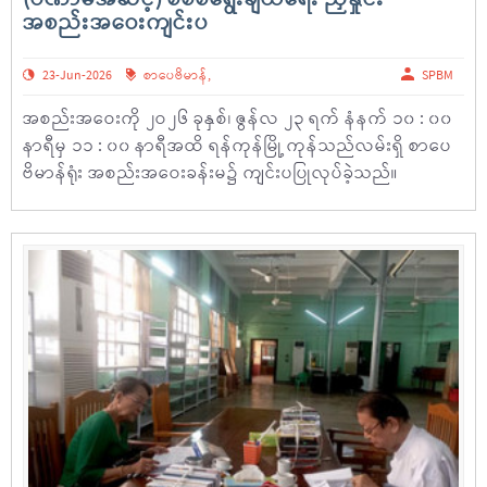
အစည်းအဝေးကျင်းပ
23-Jun-2026
စာပေဗိမာန်
,
SPBM
အစည်းအဝေးကို ၂ဝ၂၆ ခုနှစ်၊ ဇွန်လ ၂၃ ရက် နံနက် ၁၀ : ၀၀
နာရီမှ ၁၁ : ၀၀ နာရီအထိ ရန်ကုန်မြို့ ကုန်သည်လမ်းရှိ စာပေ
ဗိမာန်ရုံး အစည်းအဝေးခန်းမ၌ ကျင်းပပြုလုပ်ခဲ့သည်။