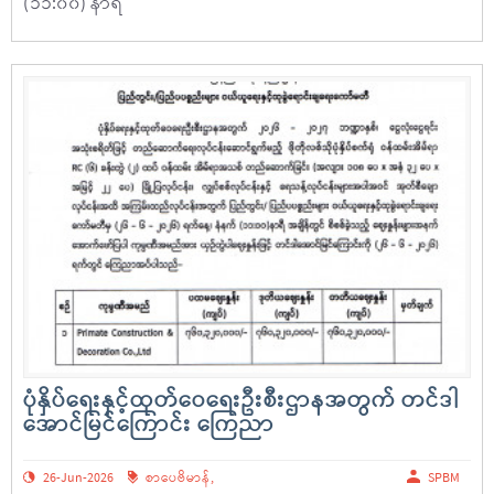
(၁၁:၀၀) နာရီ
ပုံနှိပ်ရေးနှင့်ထုတ်ဝေရေးဦးစီးဌာနအတွက် တင်ဒါ
အောင်မြင်ကြောင်း ကြေညာ
26-Jun-2026
စာပေဗိမာန်
,
SPBM