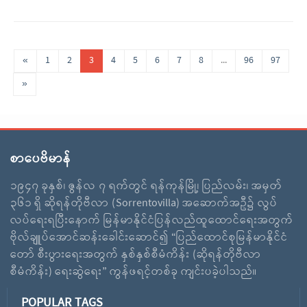
«
1
2
3
4
5
6
7
8
...
96
97
»
စာပေဗိမာန်
၁၉၄၇ ခုနှစ်၊ ဇွန်လ ၇ ရက်တွင် ရန်ကုန်မြို့၊ ပြည်လမ်း၊ အမှတ်
၃၆၁ ရှိ ဆိုရန်တိုဗီလာ (Sorrentovilla) အဆောက်အဦ၌ လွပ်
လပ်ရေးရပြီးနောက် မြန်မာနိုင်ငံပြန်လည်ထူထောင်ရေးအတွက်
ဗိုလ်ချူပ်အောင်ဆန်းခေါင်းဆောင်၍ “ပြည်ထောင်စုမြန်မာနိုင်ငံ
တော် စီးပွားရေးအတွက် နှစ်နှစ်စီမံကိန်း (ဆိုရန်တိုဗီလာ
စီမံကိန်း) ရေးဆွဲရေး” ကွန်ဖရင့်တစ်ခု ကျင်းပခဲ့ပါသည်။
POPULAR TAGS