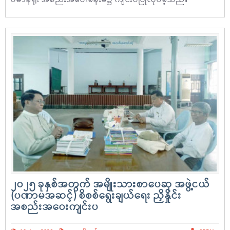
ဗိမာန်ရုံး အစည်းအဝေးခန်းမ၌ ကျင်းပပြုလုပ်ခဲ့သည်။
၂၀၂၅ ခုနှစ်အတွက် အမျိုးသားစာပေဆု အဖွဲ့ငယ်
(ပဏာမအဆင့်) စိစစ်ရွေးချယ်ရေး ညှိနှိုင်း
အစည်းအဝေးကျင်းပ