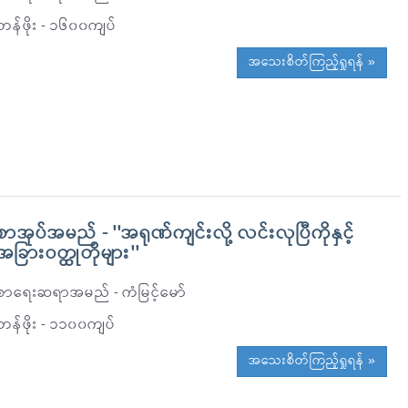
တန်ဖိုး - ၁၆၀၀ကျပ်
အသေးစိတ်ကြည့်ရှုရန် »
စာအုပ်အမည် - ''အရုဏ်ကျင်းလို့ လင်းလုပြီကိုနှင့်
အခြားဝတ္ထုတိုများ''
စာရေးဆရာအမည် - ကံမြင့်မော်
တန်ဖိုး - ၁၁၀၀ကျပ်
အသေးစိတ်ကြည့်ရှုရန် »