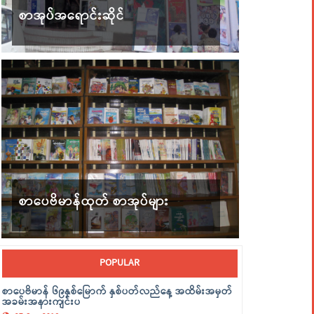
စာအုပ်အရောင်းဆိုင်
စာပေဗိမာန်ထုတ် စာအုပ်များ
POPULAR
စာပေဗိမာန် ၆၉နှစ်မြောက် နှစ်ပတ်လည်နေ့ အထိမ်းအမှတ်
အခမ်းအနားကျင်းပ