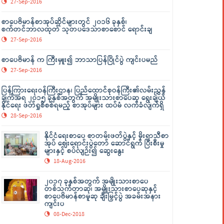
27-Sep-2016
စာပေဗိမာန်စာအုပ်ဆိုင်များတွင် ၂၀၁၆ ခုနှစ်၊
စက်တင်ဘာလထုတ် သုတပဒေသာစာစောင် ရောင်းချ
27-Sep-2016
စာပေဗိမာန် က ကြီးမှူး၍ ဘာသာပြန်ပြိုင်ပွဲ ကျင်းပမည်
27-Sep-2016
ပြန်ကြားရေးဝန်ကြီးဌာန၊ ပြည်ထောင်စုဝန်ကြီး၏လမ်းညွှန်
ချက်အရ ၂၀၁၅ ခုနှစ်အတွက် အမျိုးသားစာပေဆု ရွေးချယ်
နိုင်ရေး ဖတ်ရှုစိစစ်ရမည့် စာအုပ်များ ထပ်မံ လက်ခံလျက်ရှိ
28-Sep-2016
နိုင်ငံရေးစာပေ စာတမ်းဖတ်ပွဲနှင့် မိုးရာသီစာ
အုပ် ဈေးရောင်းပွဲတော် ဆောင်ရွက် ပြီးစီးမှု
များနှင့် စပ်လျဉ်း၍ ဆွေးနွေး
18-Aug-2016
၂၀၁၇ ခုနှစ်အတွက် အမျိုးသားစာပေ
တစ်သက်တာဆု၊ အမျိုးသားစာပေဆုနှင့်
စာပေဗိမာန်စာမူဆု ချီးမြှင့်ပွဲ အခမ်းအနား
ကျင်းပ
08-Dec-2018