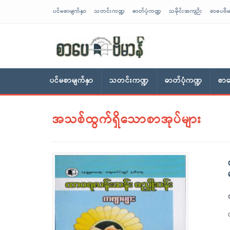
ပင်မစာမျက်နှာ
သတင်းကဏ္ဍ
ဓာတ်ပုံကဏ္ဍ
သမိုင်းအကျဉ်း
စာပေဗိမ
sarpaybeikman
ပင်မစာမျက်နှာ
သတင်းကဏ္ဍ
ဓာတ်ပုံကဏ္ဍ
စာပ
အသစ်ထွက်ရှိသောစာအုပ်များ