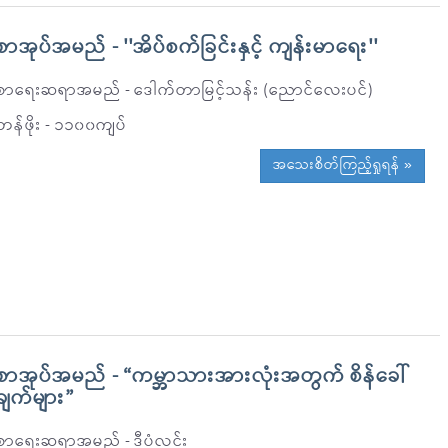
စာအုပ်အမည် - ''အိပ်စက်ခြင်းနှင့် ကျန်းမာရေး''
စာရေးဆရာအမည် - ဒေါက်တာမြင့်သန်း (ညောင်လေးပင်)
တန်ဖိုး - ၁၁၀၀ကျပ်
အသေးစိတ်ကြည့်ရှုရန် »
စာအုပ်အမည် - “ကမ္ဘာသားအားလုံးအတွက် စိန်ခေါ်
ချက်များ”
စာရေးဆရာအမည် - ဒီပံလင်း