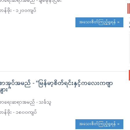
စာရေးဆရာအမည် - ချစ်မုန်းငြိမ်း
တန်ဖိုး - ၁၂၀၀ကျပ်
အသေးစိတ်ကြည့်ရှုရန် »
စာအုပ်အမည် - ''မြန်မာ့စိတ်ရင်းနှင့်ကလေးကဗျာ
များ''
စာရေးဆရာအမည် - သင်္ခသူ
တန်ဖိုး - ၁၈၀၀ကျပ်
အသေးစိတ်ကြည့်ရှုရန် »