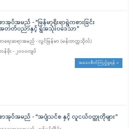
စာအုပ်အမည် - “မြန်မာ့ရိုးရာရွဲကစားခြင်း
အတတ်ပညာနှင့် ရွဲအသုံးပဒေသာ”
စာရေးဆရာအမည် - လွင်မြန်မာ (မန်းတက္ကသိုလ်)
တန်ဖိုး - ၂၀၀၀ကျပ်
အသေးစိတ်ကြည့်ရှုရန် »
စာအုပ်အမည် - “အပျံသင်စ နှင့် လူငယ်ဝတ္ထုတိုများ”