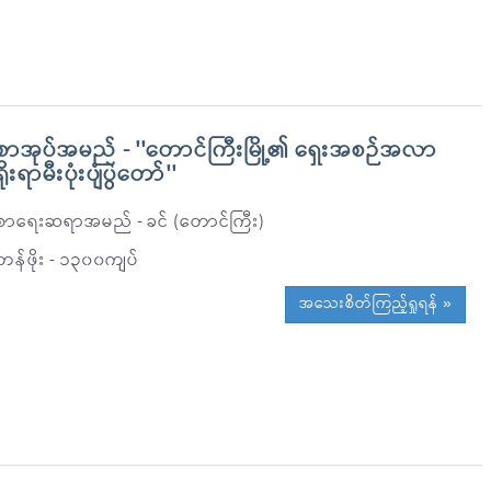
စာအုပ်အမည် - ''တောင်ကြီးမြို့၏ ရှေးအစဉ်အလာ
ရိုးရာမီးပုံးပျံပွဲတော်''
စာရေးဆရာအမည် - ခင် (တောင်ကြီး)
တန်ဖိုး - ၁၃၀၀ကျပ်
အသေးစိတ်ကြည့်ရှုရန် »