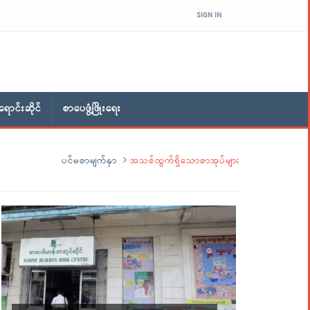
SIGN IN
ောင်းဆိုင်
စာပေဖွံ့ဖြိုးရေး
ပင်မစာမျက်နှာ
အသစ်ထွက်ရှိသောစာအုပ်များ