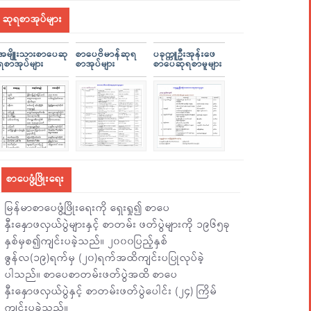
ဆုရစာအုပ်များ
အမျိူးသားစာပေဆု
စာပေဗိမာန်ဆုရ
ပခုက္ကူဦးအုန်းဖေ
ရစာအုပ်များ
စာအုပ်များ
စာပေဆုရစာမူများ
စာပေဖွံ့ဖြိုးရေး
မြန်မာစာပေဖွံ့ဖြိုးရေးကို ရှေးရှု၍ စာပေ
နှီးနှောဖလှယ်ပွဲများနှင့် စာတမ်း ဖတ်ပွဲများကို ၁၉၆၅ခု
နှစ်မှစ၍ကျင်းပခဲ့သည်။ ၂၀၀၀ပြည့်နှစ်
ဇွန်လ(၁၉)ရက်မှ (၂၀)ရက်အထိကျင်းပပြုလုပ်ခဲ့
ပါသည်။ စာပေစာတမ်းဖတ်ပွဲအထိ စာပေ
နှီးနှောဖလှယ်ပွဲနှင့် စာတမ်းဖတ်ပွဲပေါင်း (၂၄) ကြိမ်
ကျင်းပခဲ့သည်။