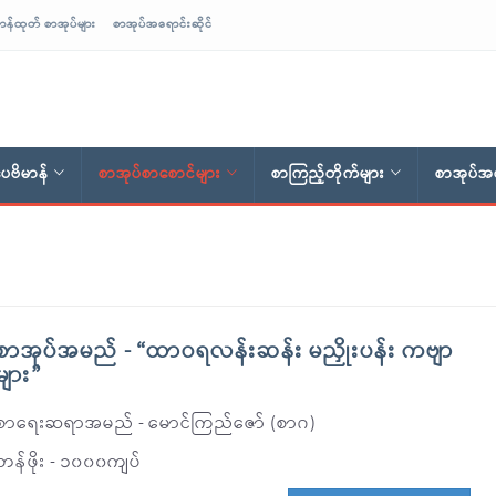
ာန်ထုတ် စာအုပ်များ
စာအုပ်အရောင်းဆိုင်
ေဗိမာန်
စာအုပ်စာစောင်များ
စာကြည့်တိုက်များ
စာအုပ်အရ
စာအုပ်အမည် - “ထာဝရလန်းဆန်း မညှိုးပန်း ကဗျာ
များ”
စာရေးဆရာအမည် - မောင်ကြည်ဇော် (စာဂ)
တန်ဖိုး - ၁၀၀၀ကျပ်