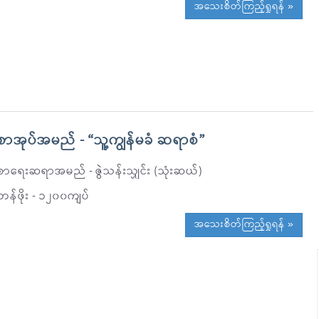
အသေးစိတ်ကြည့်ရှုရန် »
စာအုပ်အမည် - “သူ့ကျွန်မခံ ဆရာစံ”
စာရေးဆရာအမည် - ဇွဲသန်းသျှင်း (သုံးဆယ်)
တန်ဖိုး - ၁၂၀၀ကျပ်
အသေးစိတ်ကြည့်ရှုရန် »