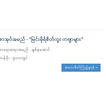
စာအုပ်အမည် - "မြင်းမိုရ်စိတ်ကူး ကဗျာများ”
စာရေးဆရာအမည် - ချစ်စုအောင်
တန်ဖိုး - ၉၀၀ကျပ်
အသေးစိတ်ကြည့်ရှုရန် »