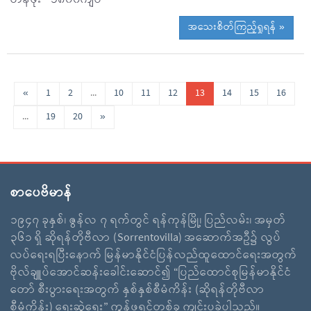
အသေးစိတ်ကြည့်ရှုရန် »
«
1
2
...
10
11
12
13
14
15
16
...
19
20
»
စာပေဗိမာန်
၁၉၄၇ ခုနှစ်၊ ဇွန်လ ၇ ရက်တွင် ရန်ကုန်မြို့၊ ပြည်လမ်း၊ အမှတ်
၃၆၁ ရှိ ဆိုရန်တိုဗီလာ (Sorrentovilla) အဆောက်အဦ၌ လွပ်
လပ်ရေးရပြီးနောက် မြန်မာနိုင်ငံပြန်လည်ထူထောင်ရေးအတွက်
ဗိုလ်ချူပ်အောင်ဆန်းခေါင်းဆောင်၍ “ပြည်ထောင်စုမြန်မာနိုင်ငံ
တော် စီးပွားရေးအတွက် နှစ်နှစ်စီမံကိန်း (ဆိုရန်တိုဗီလာ
စီမံကိန်း) ရေးဆွဲရေး” ကွန်ဖရင့်တစ်ခု ကျင်းပခဲ့ပါသည်။