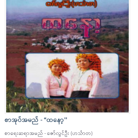
စာအုပ်အမည် - “ထနော့''
စာရေးဆရာအမည် - ဇော်လွင်ဦး (ဟင်္သာတ)