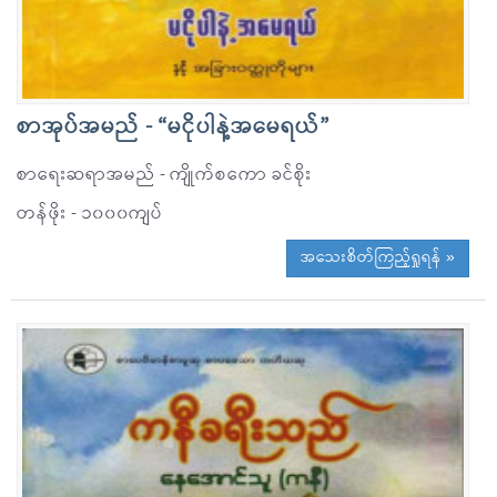
စာအုပ်အမည် - “မငိုပါနဲ့အမေရယ်”
စာရေးဆရာအမည် - ကျိုက်စကော ခင်စိုး
တန်ဖိုး - ၁၀၀၀ကျပ်
အသေးစိတ်ကြည့်ရှုရန် »