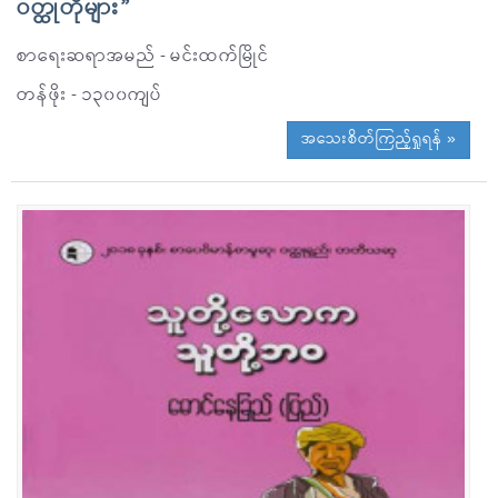
ဝတ္ထုတိုများ”
စာရေးဆရာအမည် - မင်းထက်မြိုင်
တန်ဖိုး - ၁၃၀၀ကျပ်
အသေးစိတ်ကြည့်ရှုရန် »