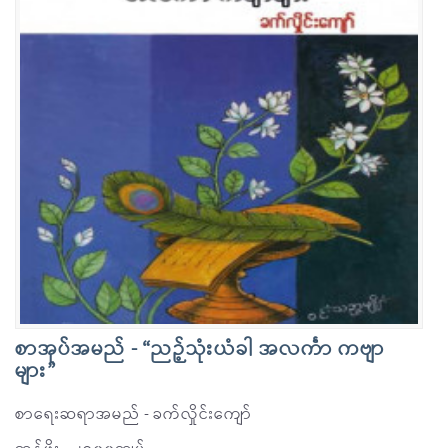
စာအုပ်အမည် - “ညဉ့်သုံးယံခါ အလင်္ကာ ကဗျာ
များ”
စာရေးဆရာအမည် - ခက်လှိုင်းကျော်