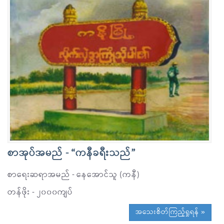
စာအုပ်အမည် - “ကနီခရီးသည်”
စာရေးဆရာအမည် - နေအောင်သူ (ကနီ)
တန်ဖိုး - ၂၀၀၀ကျပ်
အသေးစိတ်ကြည့်ရှုရန် »