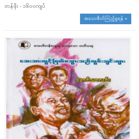
တန်ဖိုး - ၁၆၀၀ကျပ်
အသေးစိတ်ကြည့်ရှုရန် »