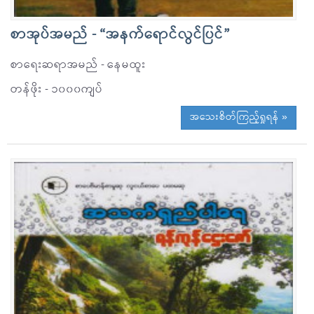
စာအုပ်အမည် - “အနက်ရောင်လွင်ပြင်”
စာရေးဆရာအမည် - နေမထူး
တန်ဖိုး - ၁၀၀၀ကျပ်
အသေးစိတ်ကြည့်ရှုရန် »