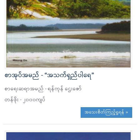
စာအုပ်အမည် - “အသက်ရှည်ပါရေ”
စာရေးဆရာအမည် - ရန်ကုန် ဌေးဇော်
တန်ဖိုး - ၂၀၀၀ကျပ်
အသေးစိတ်ကြည့်ရှုရန် »