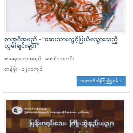
စာအုပ်အမည် - “ဆေးသားလွင့်ပြယ်မသွားသည့်
လွမ်းချင်းများ”
စာရေးဆရာအမည် - မောင်သာလင်း
တန်ဖိုး - ၁၂၀၀ကျပ်
အသေးစိတ်ကြည့်ရှုရန် »