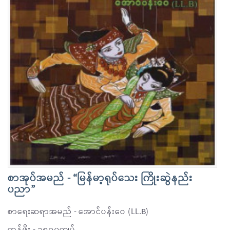
စာအုပ်အမည် - “မြန်မာ့ရုပ်သေး ကြိုးဆွဲနည်း
ပညာ”
စာရေးဆရာအမည် - အောင်ပန်းဝေ (LL.B)
တန်ဖိုး - ၁၈၀၀ကျပ်