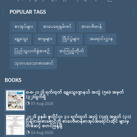
POPULAR TAGS
စာအုပ်များ
စာပေရေချမ်းစင်
စာပေဗိမာန်
ရွှေသွေး
စာမူများ
ပြိုင်ပွဲများ
အရောင်းဌာန
ပြည်သူ့လက်စွဲစာစဉ်
စာကြည့်တိုက်
သုတပဒေသာစာစောင်
BOOKS
၈-၈-၂၀၂၆ ရက်ထုတ် ရွှေသွေးဂျာနယ် အတွဲ (၅၈)၊ အမှတ်
(၃၂)ထွက်ရှိ
07-Aug-2026
၂၀၂၆ ခုနှစ်၊ ဇူလိုင်လ ၃၁ ရက်ထုတ် အတွဲ (၇၉)၊ အမှတ် (၃၁)
ပြန်တမ်းစာစောင်ကို စာပေဗိမာန်စာအုပ်အရောင်းဆိုင် များမှ
တစ်ဆင့် စတင်ဖြန့်ချိ
03-Aug-2026