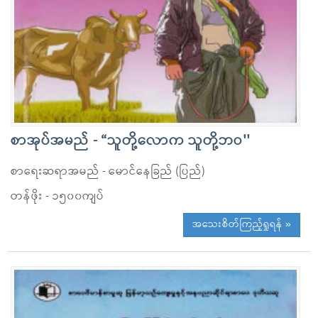
စာအုပ်အမည် - “သူတို့လောက သူတို့ဘဝ''
စာရေးဆရာအမည် - မောင်နေခြည် (ပြည်)
တန်ဖိုး - ၁၅၀၀ကျပ်
အသေးစိတ်ကြည့်ရှုရန် »