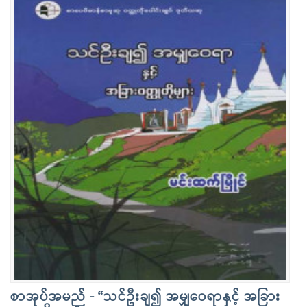
စာအုပ်အမည် - “သင်ဦးချ၍ အမျှဝေရာနှင့် အခြား