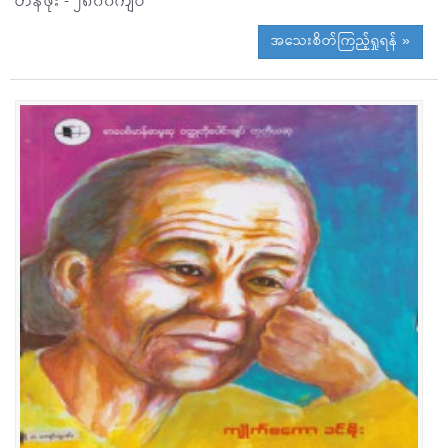
တန်ဖိုး - ၂၈၀၀ကျပ်
အသေးစိတ်ကြည့်ရှုရန် »