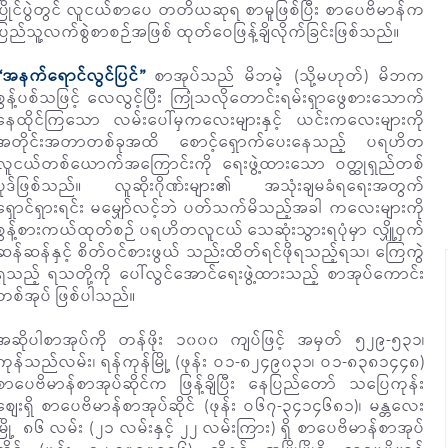
ပြိုင်ပွဲတွင် လူငယ်စာပေ တတိယဆုရ စာမူဖြစ်ပြီး စာပေဗိမာန်က
ပြည်သူ့လက်စွဲစာစဉ်အဖြစ် ထုတ်ဝေဖြန့်ချိလိုက်ခြင်းဖြစ်သည်။
“အနက်ရောင်လွင်ပြင်”
စာအုပ်သည် မိဘမဲ့ (သို့မဟုတ်) မိဘက
စွန့်ပစ်သဖြင့် လေလွင့်ပြီး ကြုံသလိုတောင်းရမ်းရှာဖွေစားသောက်
နေထိုင်ကြသော လမ်းပေါ်မှကလေးများနှင့် ယင်းကလေးများကို
အတိုင်းအတာတစ်ခုအထိ စောင့်ရှောက်ပေးနေသည့် ပရဟိတ
လူငယ်တစ်ယောက်အကြောင်းကို ရေးဖွဲ့ထားသော ဝတ္ထုရှည်တစ်
ပုဒ်ဖြစ်သည်။ လူဆိုးဂိုဏ်းများ၏ အသုံးချမခံရရေးအတွက်
ရှောင်ရှားရင်း မမျှော်လင့်ဘဲ ပတ်သက်မိသည့်အခါ ကလေးများကို
စွန့်စားကယ်ထုတ်စဉ် ပရဟိတလူငယ် သေဆုံးသွားရပုံမှာ လျှို့ဝှက်
ဆန်ဆန်နှင့် စိတ်ဝင်စားဖွယ် သည်းထိတ်ရင်ဖိုရသည့်ရသ၊ ကြေကွဲ
ရသည့် ရသတို့ကို ပေါ်လွင်အောင်ရေးဖွဲ့ထားသည့် စာအုပ်ကောင်း
တစ်အုပ် ဖြစ်ပါသည်။
အဆိုပါစာအုပ်ကို တန်ဖိုး ၁၀၀၀ ကျပ်ဖြင့် အမှတ် ၅၂၉-၅၃၁၊
ကုန်သည်လမ်း၊ ရန်ကုန်မြို့ (ဖုန်း ဝ၁-၈၂၄၉၀၃၁၊ ဝ၁-၈၃၈၁၄၄၈)
စာပေဗိမာန်စာအုပ်ဆိုင်က ဖြန့်ချိပြီး နေပြည်တော် သပြေကုန်း
စျေးရှိ စာပေဗိမာန်စာအုပ်ဆိုင် (ဖုန်း ဝ၆၇-၃၄၁၄၆၈၁)၊ မန္တလေး
မြို့ ၈၆ လမ်း (၂၁ လမ်းနှင့် ၂၂ လမ်းကြား) ရှိ စာပေဗိမာန်စာအုပ်