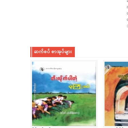
ဆက်စပ် စာအုပ်များ