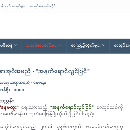
ာန်ထုတ် စာအုပ်များ
စာအုပ်အရောင်းဆိုင်
ေဗိမာန်
စာအုပ်စာစောင်များ
စာကြည့်တိုက်များ
စာအုပ်အရ
စာအုပ်အမည် - “အနက်ရောင်လွင်ပြင်”
စာရေးဆရာအမည် - နေမထူး
တန်ဖိုး - ၁၀၀၀
စာညွှန်း -
“နေမထူး
” ရေးသားသည့်
“အနက်ရောင်လွင်ပြင်”
စာအုပ်သစ်ကို
စာပေဗိမာန်က ထုတ်ဝေဖြန့်ချိ လိုက်ပြီဖြစ်ပါသည်။
အဆိုပါစာအုပ်သည် ၂ဝ၁၆ ခုနှစ်အတွက် စာပေဗိမာန်စာမူဆု