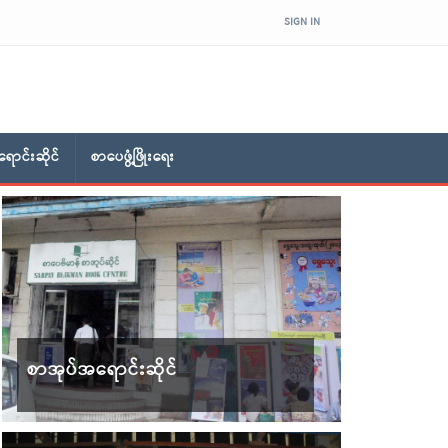
SIGN IN
ောင်းဆိုင်
စာပေဖွံ့ဖြိုးရေး
စာအုပ်အရောင်းဆိုင်