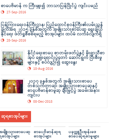
စာပေဗိမာန် က ကြီးမှူး၍ ဘာသာပြန်ပြိုင်ပွဲ ကျင်းပမည်
27-Sep-2016
ပြန်ကြားရေးဝန်ကြီးဌာန၊ ပြည်ထောင်စုဝန်ကြီး၏လမ်းညွှန်
ချက်အရ ၂၀၁၅ ခုနှစ်အတွက် အမျိုးသားစာပေဆု ရွေးချယ်
နိုင်ရေး ဖတ်ရှုစိစစ်ရမည့် စာအုပ်များ ထပ်မံ လက်ခံလျက်ရှိ
28-Sep-2016
နိုင်ငံရေးစာပေ စာတမ်းဖတ်ပွဲနှင့် မိုးရာသီစာ
အုပ် ဈေးရောင်းပွဲတော် ဆောင်ရွက် ပြီးစီးမှု
များနှင့် စပ်လျဉ်း၍ ဆွေးနွေး
18-Aug-2016
၂၀၁၇ ခုနှစ်အတွက် အမျိုးသားစာပေ
တစ်သက်တာဆု၊ အမျိုးသားစာပေဆုနှင့်
စာပေဗိမာန်စာမူဆု ချီးမြှင့်ပွဲ အခမ်းအနား
ကျင်းပ
08-Dec-2018
ဆုရစာအုပ်များ
အမျိူးသားစာပေဆု
စာပေဗိမာန်ဆုရ
ပခုက္ကူဦးအုန်းဖေ
ရစာအုပ်များ
စာအုပ်များ
စာပေဆုရစာမူများ