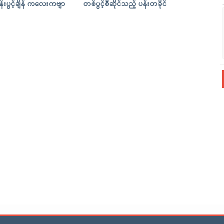
န်းပွင့်ချိန် ကလေးကဗျာ
တစ်ပွင့်စီဆိုင်သည့် ပန်းတခိုင်