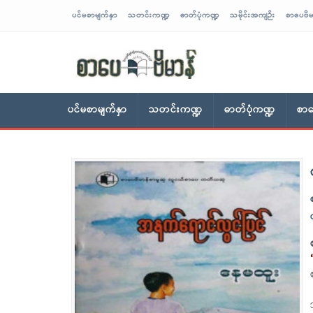
ပင်မစာမျက်နှာ
သတင်းကဏ္ဍ
ဓာတ်ပုံကဏ္ဍ
သမိုင်းအကျဉ်း
စာပေဗိမ
sarpaybeikman
ပင်မစာမျက်နှာ
သတင်းကဏ္ဍ
ဓာတ်ပုံကဏ္ဍ
စာပ