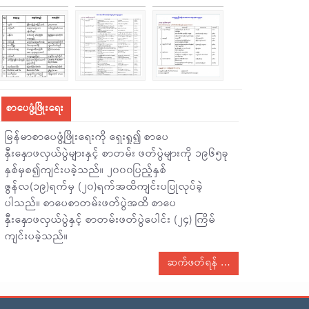
စာပေဖွံ့ဖြိုးရေး
မြန်မာစာပေဖွံ့ဖြိုးရေးကို ရှေးရှု၍ စာပေ
နှီးနှောဖလှယ်ပွဲများနှင့် စာတမ်း ဖတ်ပွဲများကို ၁၉၆၅ခု
နှစ်မှစ၍ကျင်းပခဲ့သည်။ ၂၀၀၀ပြည့်နှစ်
ဇွန်လ(၁၉)ရက်မှ (၂၀)ရက်အထိကျင်းပပြုလုပ်ခဲ့
ပါသည်။ စာပေစာတမ်းဖတ်ပွဲအထိ စာပေ
နှီးနှောဖလှယ်ပွဲနှင့် စာတမ်းဖတ်ပွဲပေါင်း (၂၄) ကြိမ်
ကျင်းပခဲ့သည်။
ဆက်ဖတ်ရန်