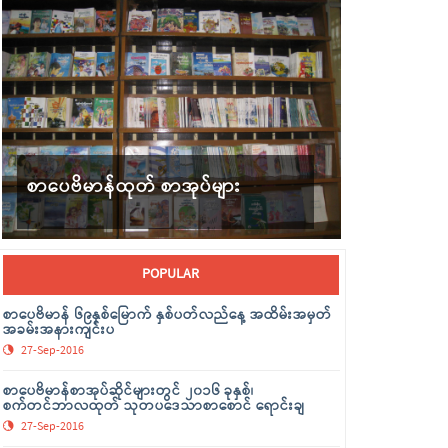
စာပေဗိမာန်ထုတ် စာအုပ်များ
POPULAR
စာပေဗိမာန် ၆၉နှစ်မြောက် နှစ်ပတ်လည်နေ့ အထိမ်းအမှတ်
အခမ်းအနားကျင်းပ
27-Sep-2016
စာပေဗိမာန်စာအုပ်ဆိုင်များတွင် ၂၀၁၆ ခုနှစ်၊
စက်တင်ဘာလထုတ် သုတပဒေသာစာစောင် ရောင်းချ
27-Sep-2016