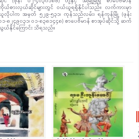
ဆိုင် (ဖုန်း ဝ၂-၄၀၃၀၁၈၆) တို့နှင့် အမြို့မြို့ရှိ စာပေဗိမာန်
ကိုယ်စားလှယ်ဆိုင်များတွင် ဝယ်ယူရရှိနိုင်ပါသည်။ လက်ကားမှာ
ယူလိုပါက အမှတ် ၅၂၉-၅၃၁၊ ကုန်သည်လမ်း၊ ရန်ကုန်မြို့ (ဖုန်း
ဝ၁-၈၂၄၉၀၃၁၊ ဝ၁-၈၃၈၁၄၄၈) စာပေဗိမာန် စာအုပ်ဆိုင်သို့ ဆက်
သွယ်နိုင်ကြောင်း သိရသည်။