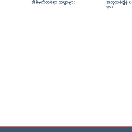
အိမ်မက်တစ်ရာ ကဗျာများ
အလှသစ်ချိန် ပ
များ