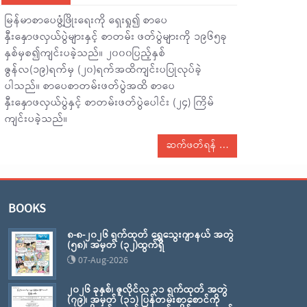
မြန်မာစာပေဖွံ့ဖြိုးရေးကို ရှေးရှု၍ စာပေ
နှီးနှောဖလှယ်ပွဲများနှင့် စာတမ်း ဖတ်ပွဲများကို ၁၉၆၅ခု
နှစ်မှစ၍ကျင်းပခဲ့သည်။ ၂၀၀၀ပြည့်နှစ်
ဇွန်လ(၁၉)ရက်မှ (၂၀)ရက်အထိကျင်းပပြုလုပ်ခဲ့
ပါသည်။ စာပေစာတမ်းဖတ်ပွဲအထိ စာပေ
နှီးနှောဖလှယ်ပွဲနှင့် စာတမ်းဖတ်ပွဲပေါင်း (၂၄) ကြိမ်
ကျင်းပခဲ့သည်။
ဆက်ဖတ်ရန်
BOOKS
၈-၈-၂၀၂၆ ရက်ထုတ် ရွှေသွေးဂျာနယ် အတွဲ
(၅၈)၊ အမှတ် (၃၂)ထွက်ရှိ
07-Aug-2026
၂၀၂၆ ခုနှစ်၊ ဇူလိုင်လ ၃၁ ရက်ထုတ် အတွဲ
(၇၉)၊ အမှတ် (၃၁) ပြန်တမ်းစာစောင်ကို