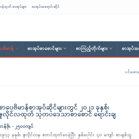
ာန်ထုတ် စာအုပ်များ
စာအုပ်အရောင်းဆိုင်
ေဗိမာန်
စာအုပ်စာစောင်များ
စာကြည့်တိုက်များ
စာအုပ်အရ
ပင်မစာမ
စာပေဗိမာန်စာအုပ်ဆိုင်များတွင် ၂၀၂၁ ခုနှစ်၊
ဇူလိုင်လထုတ် သုတပဒေသာစာစောင် ရောင်းချ
တန်ဖိုး - ၂၅၀၀ကျပ်
၁၉၇၃ ခုနှစ်၊ ဇူလိုင်လမှ စတင်ထုတ်ဝေခဲ့ပြီး နှစ်ပေါင်း ၄ဝ ကျော် စာချစ်သူ