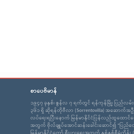
စာပေဗိမာန်
၁၉၄၇ ခုနှစ်၊ ဇွန်လ ၇ ရက်တွင် ရန်ကုန်မြို့၊ ပြည်လမ်
၃၆၁ ရှိ ဆိုရန်တိုဗီလာ (Sorrentovilla) အဆောက်အဦ
လပ်ရေးရပြီးနောက် မြန်မာနိုင်ငံပြန်လည်ထူထောင်ရ
အတွက် ဗိုလ်ချူပ်အောင်ဆန်းခေါင်းဆောင်၍ “ပြည်ထ
မြန်မာနိုင်ငံတော် စီးပွားရေးအတွက် နှစ်နှစ်စီမံကိန်း (