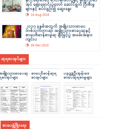
နိုင်ငံရေးစာပေ စာတမ်းဖတ်ပွဲနှင့် မိုးရာသီစာ
အုပ် ဈေးရောင်းပွဲတော် ဆောင်ရွက် ပြီးစီးမှု
များနှင့် စပ်လျဉ်း၍ ဆွေးနွေး
18-Aug-2016
၂၀၁၇ ခုနှစ်အတွက် အမျိုးသားစာပေ
တစ်သက်တာဆု၊ အမျိုးသားစာပေဆုနှင့်
စာပေဗိမာန်စာမူဆု ချီးမြှင့်ပွဲ အခမ်းအနား
ကျင်းပ
08-Dec-2018
ဆုရစာအုပ်များ
အမျိူးသားစာပေဆု
စာပေဗိမာန်ဆုရ
ပခုက္ကူဦးအုန်းဖေ
ရစာအုပ်များ
စာအုပ်များ
စာပေဆုရစာမူများ
စာပေဖွံ့ဖြိုးရေး