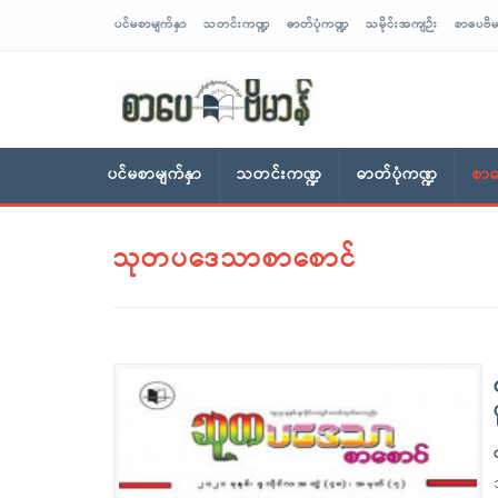
ပင်မစာမျက်နှာ
သတင်းကဏ္ဍ
ဓာတ်ပုံကဏ္ဍ
သမိုင်းအကျဉ်း
စာပေဗိမ
sarpaybeikman
ပင်မစာမျက်နှာ
သတင်းကဏ္ဍ
ဓာတ်ပုံကဏ္ဍ
စာပ
သုတပဒေသာစာစောင်