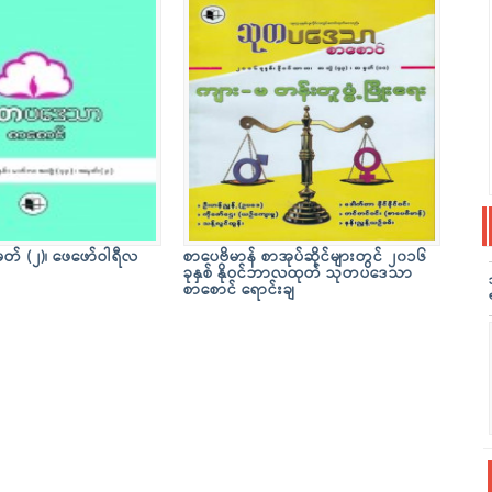
ှတ် (၂)၊ ဖေဖော်ဝါရီလ
စာပေဗိမာန် စာအုပ်ဆိုင်များတွင် ၂၀၁၆
ခုနှစ် နိုဝင်ဘာလထုတ် သုတပဒေသာ
စာစောင် ရောင်းချ