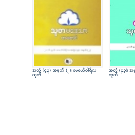
အတွဲ (၄၃)၊ အမှတ် (၂)၊ ဖေဖော်ဝါရီလ
အတွဲ (၄၃)၊ အမ
ထုတ်
ထုတ်