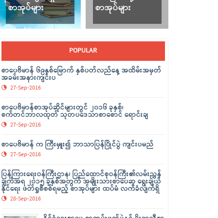
စာအုပ်များ
စာအုပ်များ
POPULAR
စာပေဗိမာန် ၆၉နှစ်မြောက် နှစ်ပတ်လည်နေ့ အထိမ်းအမှတ်
အခမ်းအနားကျင်းပ
27-Sep-2016
စာပေဗိမာန်စာအုပ်ဆိုင်များတွင် ၂၀၁၆ ခုနှစ်၊
စက်တင်ဘာလထုတ် သုတပဒေသာစာစောင် ရောင်းချ
27-Sep-2016
စာပေဗိမာန် က ကြီးမှူး၍ ဘာသာပြန်ပြိုင်ပွဲ ကျင်းပမည်
27-Sep-2016
ပြန်ကြားရေးဝန်ကြီးဌာန၊ ပြည်ထောင်စုဝန်ကြီး၏လမ်းညွှန်
ချက်အရ ၂၀၁၅ ခုနှစ်အတွက် အမျိုးသားစာပေဆု ရွေးချယ်
နိုင်ရေး ဖတ်ရှုစိစစ်ရမည့် စာအုပ်များ ထပ်မံ လက်ခံလျက်ရှိ
28-Sep-2016