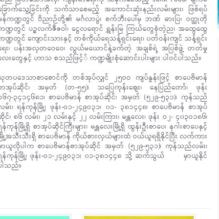
ခြောက်သွေ့ခြင်းကို သက်သာစေမည့် အကောင်းဆုံးနည်းလမ်းများ၊ ဖြစ်ရပ်
မှန်ကဏ္ဍတွင် ဝိညာဉ်တို့၏ မင်္ဂလာပွဲ၊ စက်ဘီးပေါ်မှ ဘဏ် ဓားပြ၊ ဝတ္ထုတို
ကဏ္ဍတွင် ပဉ္စလက်ဇီဇဝါ၊ ငွေလရောင် ရွှန်းမြ ကြယ်တွေစုံတဲ့ည၊ အထွေထွေ
ကဏ္ဍတွင် ကျောင်းသားနှင့် တစ်ကိုယ်ရေသန့်ရှင်းရေး၊ ပတ်ဝန်းကျင် သန့်ရှင်း
ရေး၊ ပန်းအလှတဝေဝေ၊ လွယ်မယောင်နဲ့ခက်တဲ့ အချစ်ရဲ့ အပြစ်ဖွဲ့ တတ်မှု
လေးတွေနှင့် ဟာသ စသည်ဖြင့်် ကဏ္ဍမျိုးစုံဆောင်းပါးများ ပါဝင်ပါသည်။
သုတပဒေသာစာစောင်ကို တစ်အုပ်လျှင် ၂၅ဝဝ ကျပ်နှုန်းဖြင့် စာပေဗိမာန်
စာအုပ်ဆိုင်၊ အမှတ် (တ-၅၅)၊ သပြေကုန်းစျေး၊ နေပြည်တော်၊ ဖုန်း
ဝ၆၇-၃၄၁၄၆၈၁၊ စာပေဗိမာန် စာအုပ်ဆိုင်၊ အမှတ် (၅၂၉-၅၃၁)၊ ကုန်သည်
လမ်း၊ ရန်ကုန်မြို့၊ ဖုန်း-ဝ၁-၂၄၉ဝ၃၁၊ ၀၁- ၃၈၁၄၄၈၊ စာပေဗိမာန် စာအုပ်
ဆိုင်၊ ၈၆ လမ်း၊ ၂၁ လမ်းနှင့် ၂၂ လမ်းကြား၊ မန္တလေး၊ ဖုန်း ဝ၂- ၄၀၃ဝ၁၈၆၊
ရန်ကုန်မြို့ရှိ စာအုပ်ဆိုင်ကြီးများ၊ မန္တလေးမြို့ရှိ ထွန်းဦးစာပေ၊ နဂါးစာပေနှင့်
မြို့အသီးသီးရှိ စာပေဗိမာန် ကိုယ်စားလှယ်များထံ ဝယ်ယူရရှိနိုင်ပြီး လက်ကား
မှာယူလိုပါက စာပေဗိမာန်စာအုပ်ဆိုင် အမှတ် (၅၂၉-၅၃၁)၊ ကုန်သည်လမ်း၊
ရန်ကုန်မြို့၊ ဖုန်း-ဝ၁-၂၄၉ဝ၃၁၊ ၀၁-၃၈၁၄၄၈ သို့ ဆက်သွယ် မှာယူနိုင်
ပါသည်။