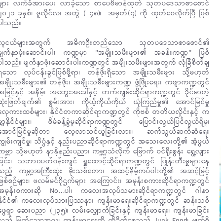
များ လက်ခံအားပေး လာခဲ့သော စာပေဗိမာန်ထုတ် သုတပဒေသာစာစောင်
၂၀၂၁ ခုနှစ်၊ ဇူလိုင်လ၊ အတွဲ ( ၄၈)၊ အမှတ်(၇) ကို ထုတ်ဝေလိုက်ပြီ ဖြစ်
ပါသည်။
လူငယ်များအတွက် အဓိကဦးတည်သော သုတပဒေသာစာစောင်၏
မျက်နှာဖုံးဆောင်းပါး ကဏ္ဍမှာ ''အမျိုးသမီးများ၏ အခန်းကဏ္ဍ'' ဖြစ်
ပါသည်။ မျက်နှာဖုံးဆောင်းပါးကဏ္ဍတွင် အမျိုးသမီးများအတွက် လုံခြံစိတ်ချ
ရသော လုပ်ငန်းခွင်ဖြစ်ဖို့ရာ၊ တန်ဖိုးရှိသော အမျိုးသမီးများ သို့မဟုတ်
အမျိုးသမီးများ၏ တန်ဖိုး၊ အမျိုးသမီးများကဏ္ဍ ဖွံ့ဖြိုးရေး၊ ကဗျာကဏ္ဍတွင်
အမြင့်နှင့် အနိမ့်၊ အတွေးအခေါ်နှင့် တက်ကျမ်းဆိုင်ရာကဏ္ဍတွင် ခိုင်မာတဲ့
ဆုံးဖြတ်ချက်၏ စွမ်းအား၊ ကိုယ့်ကိုယ်ကိုယ် ယုံကြည်မှု၏ အောင်မြင်မှု
လှေကားထစ်များ၊ နိုင်ငံတကာဆိုင်ရာကဏ္ဍတွင် ကိုဗစ် တတိယလှိုင်းနှင့် က
မ္ဘာ့နိုင်ငံများ၊ စီမံခန့်ခွဲမှုဆိုင်ရာကဏ္ဍတွင် ပြောင်းလွယ်ပြင်လွယ်ရှိမှု၊
အောင်မြင်မှုဆိုတာ လေ့လာသင်ယူခြင်းလား၊ ဆက်သွယ်ဆက်ဆံရေး
ကျွမ်းကျင်မှု၊ သိပ္ပံနှင့် နည်းပညာဆိုင်ရာကဏ္ဍတွင် အသေးလေးတို့၏ အံ့ဖွယ်
ကမ္ဘာ သို့မဟုတ် နာနိုနည်းပညာ၊ ကမ္ဘာ့သံလိုက် မြောက် ဝင်ရိုးစွန်း ရွေ့လျား
ခြင်း၊ သဘာ၀ပတ်ဝန်းကျင် ရှုထောင့်ဆိုင်ရာကဏ္ဍတွင် ပြုန်းတီးမှုများနေ
သည့် ကမ္ဘာ့အကြီးဆုံး မိုးသစ်တော၊ အဆင့်နိမ့်ကပ်ပါးတို့၏ အဆင့်မြင့်
ဖြစ်စဉ်များ၊ ဖလမ်မင်ဂိုဌက်များ အကြောင်း၊ အမုန်းစကားဆိုင်ရာကဏ္ဍတွင်
အမုန်းစကားဆို No…ပါ၊ ကလေးအလုပ်သမားဆိုင်ရာကဏ္ဍတွင် ဂါနာ
နိုင်ငံ၏ ကလေးလုပ်သားပြဿနာ၊ ကျန်းမာရေးဆိုင်ရာကဏ္ဍတွင် ဆန်းသစ်
ဖွေရှာ ဆေးပညာ (၂၃၅)၊ လမ်းလျှောက်ခြင်းနှင့် ကျန်းမာရေး၊ ကျန်းမာခြင်း
သည် မြတ်သောအလှ၊ ကျန်းမာရေးကို ထိခိုက်စေသည့် Junk Food၊ မျက်စိ