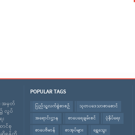
POPULAR TAGS
း၊ အမှတ်
ပြည်သူ့လက်စွဲစာစဉ်
သုတပဒေသာစာစောင်
၌ လွပ်
အရောင်းဌာန
စာပေရေချမ်းစင်
ပုံနှိပ်ရေး
ေး
ောင်စု
စာပေဗိမာန်
စာအုပ်များ
ရွှေသွေး
ဆိုရန်တို