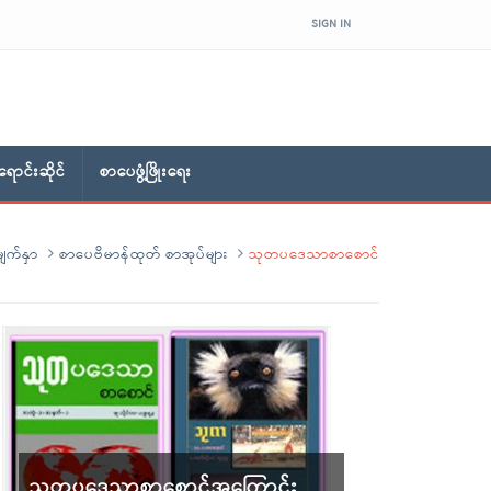
SIGN IN
ောင်းဆိုင်
စာပေဖွံ့ဖြိုးရေး
ျက်နှာ
စာပေဗိမာန်ထုတ် စာအုပ်များ
သုတပဒေသာစာစောင်
သုတပဒေသာစာစောင်အကြောင်း