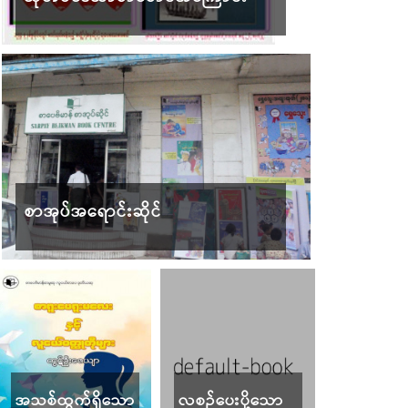
စာအုပ်အရောင်းဆိုင်
အသစ်ထွက်ရှိသော
လစဉ်ပေးပို့သော