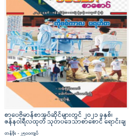
စာပေဗိမာန်စာအုပ်ဆိုင်များတွင် ၂၀၂၁ ခုနှစ်၊
ဇန်နဝါရီလထုတ် သုတပဒေသာစာစောင် ရောင်းချ
တန်ဖိုး - ၂၅၀၀ကျပ်