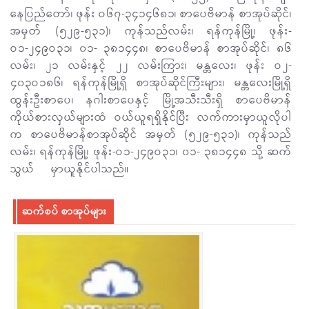
နေပြည်တော်၊ ဖုန်း ဝ၆၇-၃၄၁၄၆၈၁၊ စာပေဗိမာန် စာအုပ်ဆိုင်၊
အမှတ် (၅၂၉-၅၃၁)၊ ကုန်သည်လမ်း၊ ရန်ကုန်မြို့၊ ဖုန်း-
ဝ၁-၂၄၉ဝ၃၁၊ ၀၁- ၃၈၁၄၄၈၊ စာပေဗိမာန် စာအုပ်ဆိုင်၊ ၈၆
လမ်း၊ ၂၁ လမ်းနှင့် ၂၂ လမ်းကြား၊ မန္တလေး၊ ဖုန်း ဝ၂-
၄၀၃ဝ၁၈၆၊ ရန်ကုန်မြို့ရှိ စာအုပ်ဆိုင်ကြီးများ၊ မန္တလေးမြို့ရှိ
ထွန်းဦးစာပေ၊ နဂါးစာပေနှင့် မြို့အသီးသီးရှိ စာပေဗိမာန်
ကိုယ်စားလှယ်များထံ ဝယ်ယူရရှိနိုင်ပြီး လက်ကားမှာယူလိုပါ
က စာပေဗိမာန်စာအုပ်ဆိုင် အမှတ် (၅၂၉-၅၃၁)၊ ကုန်သည်
လမ်း၊ ရန်ကုန်မြို့၊ ဖုန်း-ဝ၁-၂၄၉ဝ၃၁၊ ၀၁- ၃၈၁၄၄၈ သို့ ဆက်
သွယ် မှာယူနိုင်ပါသည်။
ဆက်စပ် စာအုပ်များ