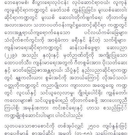
ဘေနောမစ်၊ စီးပွားရေးလုပ်ငန်း လုပ်ဆောင်ရာဝယ်၊ လူကုန်
ကူးမှုဆိုင်ရာကဏ္ဍတွင် ခေတ်သစ် ကျွန်ပြုခြင်း၊ မူးယစ်ဆေးဝါး
ဆိုင်ရာကဏ္ဍတွင် မူးယစ် ဆေးဝါးတိုက်ဖျက်ရေး တိုးတက်မှု
အလားအလာ၊ သဘာ၀ပတ်ဝန်းကျင်ရှုထောင့်ဆိုင်ရာ ကဏ္ဍတွင်
‌ဘေးအန္တရာယ်ကျရောက်နေသော ပင်လယ်ကမ်းခြေများ၊
သံလိုက်စက်ကွင်းကို အာရုံခံကာ ခရီးနှင် နိုင်တဲ့ သက်ရှိများ၊
ကျန်းမာရေးဆိုင်ရာကဏ္ဍတွင် ဆန်းသစ်ဖွေရှာ ဆေးပညာ
(၂၂၉)၊ အသည်း နှလုံးနှင့် မှတ်ဉာဏ်တို့ကို အကျိုးပြုသော
ထောပတ်သီး၊ ကျန်းမာရေးအတွက် ဂီတစွမ်းအား၊ ပိုးသတ်ဆေး
နှင့် ဓာတ်မြေဩဇာအန္တရာယ်၊ သိပ္ပံနှင့် နည်းပညာဆိုင်ရာကဏ္ဍ
တွင် နျူကလီးယား စွမ်းအင်ကို အဘယ်ကြောင့် လိုအပ်သလဲ၊
ဝတ္ထုတိုကဏ္ဍတွင် ကညာပျိုလား ကျားလား၊ အထွေထွေ ကဏ္ဍ
တွင် လူငယ်နှင့် သင်ယူလေ့လာမှု၊ ဂျိုးရဲ့ပေါင်ရိုး ကျွန်တော်၊
ကလေးများ၏ သင်ယူမှုစွမ်းရည် တိုးတက်စေဖို့ အားပေးကူညီ
ကြပါစို့၊ အမုန်းစကား ကင်းစင်ရေးနှင့် ဟာသ စသည်ဖြင့််
ကဏ္ဍမျိုးစုံဆောင်းပါးများ ပါဝင်ပါသည်။
သုတပဒေသာစာစောင်ကို တစ်အုပ်လျှင် ၂၅ဝဝ ကျပ်နှုန်းဖြင့်
စာပေဗိမာန် စာအုပ်ဆိုင်၊ အမှတ် (တ-၅၅)၊ သပြေကုန်းစျေး၊