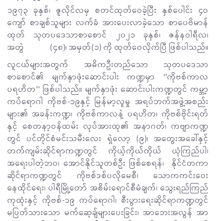
၁၉၇၃ ခုနှစ်၊ ဇူလိုင်လမှ စတင်ထုတ်ဝေခဲ့ပြီး နှစ်ပေါင်း ၄ဝ
ကျော် စာချစ်သူများ လက်ခံ အားပေးလာခဲ့သော စာပေဗိမာန်
ထုတ် သုတပဒေသာစာစောင် ၂၀၂၁ ခုနှစ်၊ ဇန်နဝါရီလ၊
အတွဲ (၄၈)၊ အမှတ်(၁) ကို ထုတ်ဝေလိုက်ပြီ ဖြစ်ပါသည်။
လူငယ်များအတွက် အဓိကဦးတည်သော သုတပဒေသာ
စာစောင်၏ မျက်နှာဖုံးဆောင်းပါး ကဏ္ဍမှာ ''ကိုဗစ်ကာလ
ပရဟိတ'' ဖြစ်ပါသည်။ မျက်နှာဖုံး ဆောင်းပါးကဏ္ဍတွင် ကမ္ဘာ့
ကပ်ရောဂါ ကိုဗစ်-၁၉နှင့် မြန်မာ့လူမှု အရပ်ဘက်အဖွဲ့အစည်း
များ၏ အခန်းကဏ္ဍ၊ ကိုဗစ်ကာလနဲ့ ပရဟိတ၊ ကိုဗစ်ဗိုင်းရတ်
နှင့် စေတနာ့ဝန်ထမ်း လုပ်အားထု၏ အနာဂတ်၊ ကဗျာကဏ္ဍ
တွင် ပင်တိုင်စံမင်းသမီးလေး ရှဲလော့ (၉)၊ အတွေးအခေါ်နှင့်
တက်ကျမ်းဆိုင်ရာကဏ္ဍတွင် ကိုယ့်ကိုယ်ကိုယ် ယုံကြည်ပါ၊
အရေးပါတဲ့ဘဝ၊ အောင်နိုင်သူတစ်ဦး ဖြစ်စေရန်၊ နိုင်ငံတကာ
ဆိုင်ရာကဏ္ဍတွင် ကိုဗစ်ဒစ်ပလိုမေစီ၊ သောကကင်းဝေး
နေထိုင်ရေး၊ ပါရီမြို့တော် အစိမ်းရောင်စီမံချက်၊ သွေးရည်ကြည်
ကုထုံးနှင့် ကိုဗစ်-၁၉ ကပ်ရောဂါ၊ စီးပွားရေးဆိုင်ရာကဏ္ဍတွင်
မပြတ်သားသော မက်ဆေ့ချ်များပေးခြင်း၊ အာဘေးအလွန် အာ