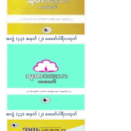
အတွဲ (၄၃)၊ အမှတ် (၂)၊ ဖေဖော်ဝါရီလထုတ်
အတွဲ (၄၃)၊ အမှတ် (၂)၊ ဖေဖော်ဝါရီလထုတ်