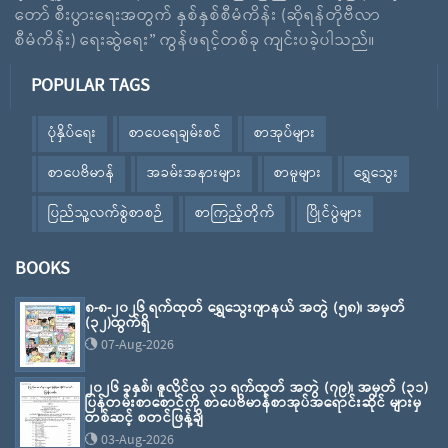
တော် စီးပွားရေးအတွက် နှစ်နှစ်စီမံကိန်း (ဆိုရန်တိုဗီလာ
စီမံကိန်း) ရေးဆွဲရေး” ကွန်ဖရင့်တစ်ခု ကျင်းပခဲ့ပါသည်။
POPULAR TAGS
ပုံနှိပ်ရေး
စာပေရေချမ်းစင်
စာအုပ်များ
စာပေဗိမာန်
အခမ်းအနားများ
စာမူများ
ရွှေသွေး
ပြည်သူ့လက်စွဲစာစဉ်
စာကြည့်တိုက်
ပြိုင်ပွဲများ
BOOKS
၈-၈-၂၀၂၆ ရက်ထုတ် ရွှေသွေးဂျာနယ် အတွဲ (၅၈)၊ အမှတ်
(၃၂)ထွက်ရှိ
07-Aug-2026
၂၀၂၆ ခုနှစ်၊ ဇူလိုင်လ ၃၁ ရက်ထုတ် အတွဲ (၇၉)၊ အမှတ် (၃၁)
ပြန်တမ်းစာစောင်ကို စာပေဗိမာန်စာအုပ်အရောင်းဆိုင် များမှ
တစ်ဆင့် စတင်ဖြန့်ချိ
03-Aug-2026