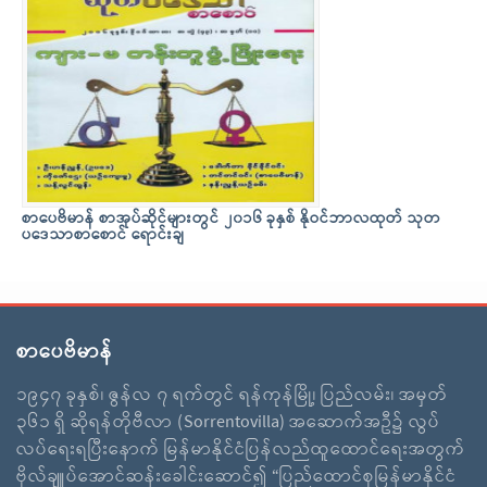
စာပေဗိမာန် စာအုပ်ဆိုင်များတွင် ၂၀၁၆ ခုနှစ် နိုဝင်ဘာလထုတ် သုတ
ပဒေသာစာစောင် ရောင်းချ
စာပေဗိမာန်
၁၉၄၇ ခုနှစ်၊ ဇွန်လ ၇ ရက်တွင် ရန်ကုန်မြို့၊ ပြည်လမ်း၊ အမှတ်
၃၆၁ ရှိ ဆိုရန်တိုဗီလာ (Sorrentovilla) အဆောက်အဦ၌ လွပ်
လပ်ရေးရပြီးနောက် မြန်မာနိုင်ငံပြန်လည်ထူထောင်ရေးအတွက်
ဗိုလ်ချူပ်အောင်ဆန်းခေါင်းဆောင်၍ “ပြည်ထောင်စုမြန်မာနိုင်ငံ