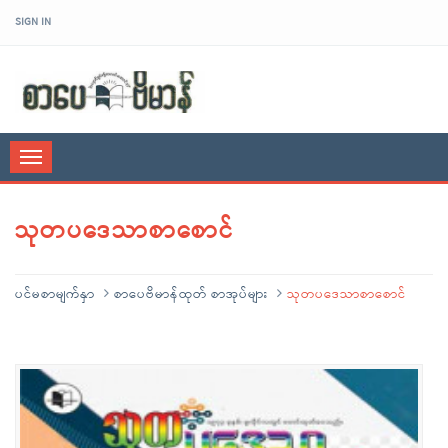
SIGN IN
sarpaybeikman
Toggle
navigation
သုတပဒေသာစာစောင်
ပင်မစာမျက်နှာ
စာပေဗိမာန်ထုတ် စာအုပ်များ
သုတပဒေသာစာစောင်