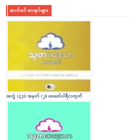
ဆက်စပ် စာအုပ်များ
အတွဲ (၄၃)၊ အမှတ် (၂)၊ ဖေဖော်ဝါရီလထုတ်