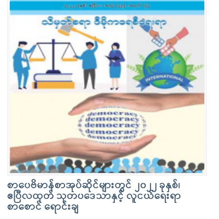
စာပေဗိမာန်စာအုပ်ဆိုင်များတွင် ၂၀၂၂ ခုနှစ်၊
ဧပြီလထုတ် သုတပဒေသာနှင့် လူငယ်ရေးရာ
စာစောင် ရောင်းချ