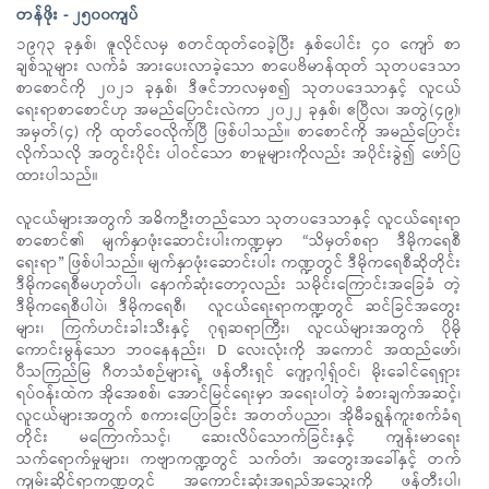
တန်ဖိုး - ၂၅၀၀ကျပ်
၁၉၇၃ ခုနှစ်၊ ဇူလိုင်လမှ စတင်ထုတ်ဝေခဲ့ပြီး နှစ်ပေါင်း ၄ဝ ကျော် စာ
ချစ်သူများ လက်ခံ အားပေးလာခဲ့သော စာပေဗိမာန်ထုတ် သုတပဒေသာ
စာစောင်ကို ၂၀၂၁ ခုနှစ်၊ ဒီဇင်ဘာလမှစ၍ သုတပဒေသာနှင့် လူငယ်
ရေးရာစာစောင်ဟု အမည်ပြောင်းလဲကာ ၂၀၂၂ ခုနှစ်၊ ဧပြီလ၊ အတွဲ(၄၉)၊
အမှတ်(၄) ကို ထုတ်ဝေလိုက်ပြီ ဖြစ်ပါသည်။ စာစောင်ကို အမည်ပြောင်း
လိုက်သလို အတွင်းပိုင်း ပါဝင်သော စာမူများကိုလည်း အပိုင်းခွဲ၍ ဖော်ပြ
ထားပါသည်။
လူငယ်များအတွက် အဓိကဦးတည်သော သုတပဒေသာနှင့် လူငယ်ရေးရာ
စာစောင်၏ မျက်နှာဖုံးဆောင်းပါးကဏ္ဍမှာ “သိမှတ်စရာ ဒီမိုကရေစီ
ရေးရာ” ဖြစ်ပါသည်။ မျက်နှာဖုံးဆောင်းပါး ကဏ္ဍတွင် ဒီမိုကရေစီဆိုတိုင်း
ဒီမိုကရေစီမဟုတ်ပါ၊ နောက်ဆုံးတော့လည်း သမိုင်းကြောင်းအခြေခံ တဲ့
ဒီမိုကရေစီပါပဲ၊ ဒီမိုကရေစီ၊ လူငယ်ရေးရာကဏ္ဍတွင် ဆင်ခြင်အတွေး
များ၊ ကြက်ဟင်းခါးသီးနှင့် ဂုရုဆရာကြီး၊ လူငယ်များအတွက် ပိုမို
ကောင်းမွန်သော ဘဝနေနည်း၊ D လေးလုံးကို အကောင် အထည်ဖော်၊
ပီသကြည်မြ ဂီတသံစဉ်များရဲ့ ဖန်တီးရှင် ဂျော့ဂါ့ရှ်ဝင်၊ မိုးခေါင်ရေရှား
ရပ်ဝန်းထဲက အိုအေစစ်၊ အောင်မြင်ရေးမှာ အရေးပါတဲ့ ခံစားချက်အဆင့်၊
လူငယ်များအတွက် စကားပြောခြင်း အတတ်ပညာ၊ အိုမီခရွန်ကူးစက်ခံရ
တိုင်း မကြောက်သင့်၊ ဆေးလိပ်သောက်ခြင်းနှင့် ကျန်းမာရေး
သက်ရောက်မှုများ၊ ကဗျာကဏ္ဍတွင် သက်တံ၊ အတွေးအခေါ်နှင့် တက်
ကျမ်းဆိုင်ရာကဏ္ဍတွင် အကောင်းဆုံးအရည်အသွေးကို ဖန်တီးပါ၊