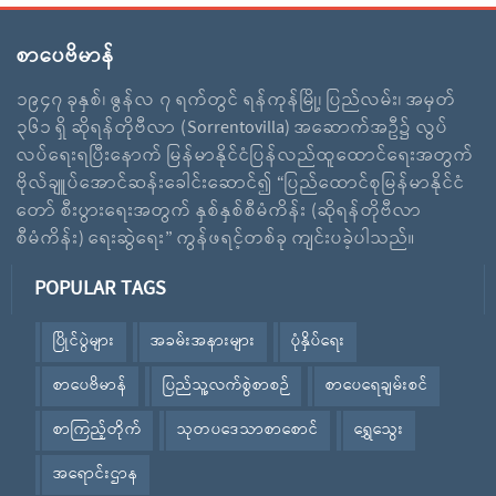
စာပေဗိမာန်
၁၉၄၇ ခုနှစ်၊ ဇွန်လ ၇ ရက်တွင် ရန်ကုန်မြို့၊ ပြည်လမ်း၊ အမှတ်
၃၆၁ ရှိ ဆိုရန်တိုဗီလာ (Sorrentovilla) အဆောက်အဦ၌ လွပ်
လပ်ရေးရပြီးနောက် မြန်မာနိုင်ငံပြန်လည်ထူထောင်ရေးအတွက်
ဗိုလ်ချူပ်အောင်ဆန်းခေါင်းဆောင်၍ “ပြည်ထောင်စုမြန်မာနိုင်ငံ
တော် စီးပွားရေးအတွက် နှစ်နှစ်စီမံကိန်း (ဆိုရန်တိုဗီလာ
စီမံကိန်း) ရေးဆွဲရေး” ကွန်ဖရင့်တစ်ခု ကျင်းပခဲ့ပါသည်။
POPULAR TAGS
ပြိုင်ပွဲများ
အခမ်းအနားများ
ပုံနှိပ်ရေး
စာပေဗိမာန်
ပြည်သူ့လက်စွဲစာစဉ်
စာပေရေချမ်းစင်
စာကြည့်တိုက်
သုတပဒေသာစာစောင်
ရွှေသွေး
အရောင်းဌာန