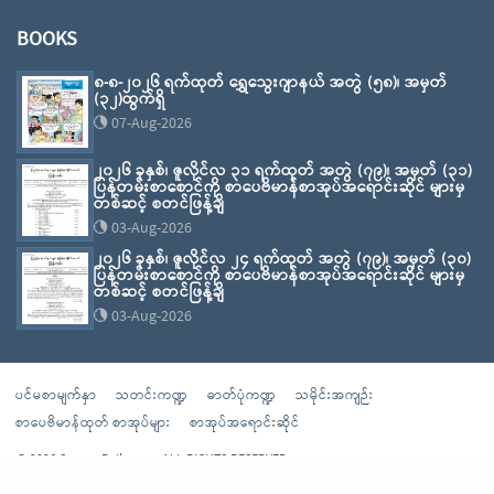
BOOKS
၈-၈-၂၀၂၆ ရက်ထုတ် ရွှေသွေးဂျာနယ် အတွဲ (၅၈)၊ အမှတ်
(၃၂)ထွက်ရှိ
07-Aug-2026
၂၀၂၆ ခုနှစ်၊ ဇူလိုင်လ ၃၁ ရက်ထုတ် အတွဲ (၇၉)၊ အမှတ် (၃၁)
ပြန်တမ်းစာစောင်ကို စာပေဗိမာန်စာအုပ်အရောင်းဆိုင် များမှ
တစ်ဆင့် စတင်ဖြန့်ချိ
03-Aug-2026
၂၀၂၆ ခုနှစ်၊ ဇူလိုင်လ ၂၄ ရက်ထုတ် အတွဲ (၇၉)၊ အမှတ် (၃၀)
ပြန်တမ်းစာစောင်ကို စာပေဗိမာန်စာအုပ်အရောင်းဆိုင် များမှ
တစ်ဆင့် စတင်ဖြန့်ချိ
03-Aug-2026
ပင်မစာမျက်နှာ
သတင်းကဏ္ဍ
ဓာတ်ပုံကဏ္ဍ
သမိုင်းအကျဉ်း
စာပေဗိမာန်ထုတ် စာအုပ်များ
စာအုပ်အရောင်းဆိုင်
© 2026 Sarpay Beikman - ALL RIGHTS RESERVED