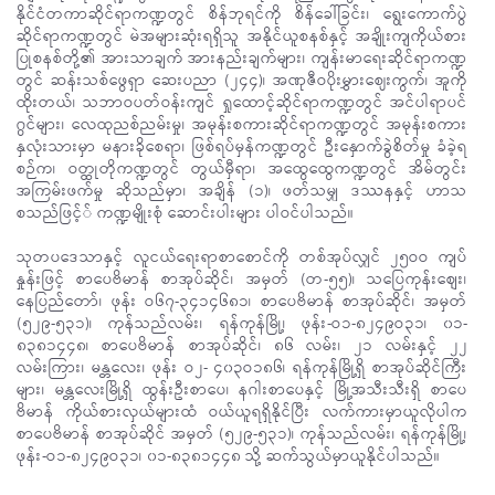
နိုင်ငံတကာဆိုင်ရာကဏ္ဍတွင် စိန်ဘုရင်ကို စိန်ခေါ်ခြင်း၊ ရွေးကောက်ပွဲ
ဆိုင်ရာကဏ္ဍတွင် မဲအများဆုံးရရှိသူ အနိုင်ယူစနစ်နှင့် အချိုးကျကိုယ်စား
ပြုစနစ်တို့၏ အားသာချက် အားနည်းချက်များ၊ ကျန်းမာရေးဆိုင်ရာကဏ္ဍ
တွင် ဆန်းသစ်ဖွေရှာ ဆေးပညာ (၂၄၄)၊ အဏုဇီဝပိုးမွှားဈေးကွက်၊ အူကို
ထိုးတယ်၊ သဘာဝပတ်ဝန်းကျင် ရှုထောင့်ဆိုင်ရာကဏ္ဍတွင် အင်ပါရာပင်
ဂွင်များ၊ လေထုညစ်ညမ်းမှု၊ အမုန်းစကားဆိုင်ရာကဏ္ဍတွင် အမုန်းစကား
နှလုံးသားမှာ မနားခိုစေရာ၊ ဖြစ်ရပ်မှန်ကဏ္ဍတွင် ဦးနှောက်ခွဲစိတ်မှု ခံခဲ့ရ
စဉ်က၊ ဝတ္ထုတိုကဏ္ဍတွင် တွယ်မှီရာ၊ အထွေထွေကဏ္ဍတွင် အိမ်တွင်း
အကြမ်းဖက်မှု ဆိုသည်မှာ၊ အချိန် (၁)၊ ဖတ်သမျှ ဒဿနနှင့် ဟာသ
စသည်ဖြင့်် ကဏ္ဍမျိုးစုံ ဆောင်းပါးများ ပါဝင်ပါသည်။
သုတပဒေသာနှင့် လူငယ်ရေးရာစာစောင်ကို တစ်အုပ်လျှင် ၂၅ဝဝ ကျပ်
နှုန်းဖြင့် စာပေဗိမာန် စာအုပ်ဆိုင်၊ အမှတ် (တ-၅၅)၊ သပြေကုန်းစျေး၊
နေပြည်တော်၊ ဖုန်း ဝ၆၇-၃၄၁၄၆၈၁၊ စာပေဗိမာန် စာအုပ်ဆိုင်၊ အမှတ်
(၅၂၉-၅၃၁)၊ ကုန်သည်လမ်း၊ ရန်ကုန်မြို့၊ ဖုန်း-ဝ၁-၈၂၄၉ဝ၃၁၊ ၀၁-
၈၃၈၁၄၄၈၊ စာပေဗိမာန် စာအုပ်ဆိုင်၊ ၈၆ လမ်း၊ ၂၁ လမ်းနှင့် ၂၂
လမ်းကြား၊ မန္တလေး၊ ဖုန်း ဝ၂- ၄၀၃ဝ၁၈၆၊ ရန်ကုန်မြို့ရှိ စာအုပ်ဆိုင်ကြီး
များ၊ မန္တလေးမြို့ရှိ ထွန်းဦးစာပေ၊ နဂါးစာပေနှင့် မြို့အသီးသီးရှိ စာပေ
ဗိမာန် ကိုယ်စားလှယ်များထံ ဝယ်ယူရရှိနိုင်ပြီး လက်ကားမှာယူလိုပါက
စာပေဗိမာန် စာအုပ်ဆိုင် အမှတ် (၅၂၉-၅၃၁)၊ ကုန်သည်လမ်း၊ ရန်ကုန်မြို့၊
ဖုန်း-ဝ၁-၈၂၄၉ဝ၃၁၊ ၀၁-၈၃၈၁၄၄၈ သို့ ဆက်သွယ်မှာယူနိုင်ပါသည်။