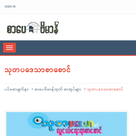
SIGN IN
sarpaybeikman
Toggle
navigation
သုတပဒေသာစာစောင်
ပင်မစာမျက်နှာ
စာပေဗိမာန်ထုတ် စာအုပ်များ
သုတပဒေသာစာစောင်