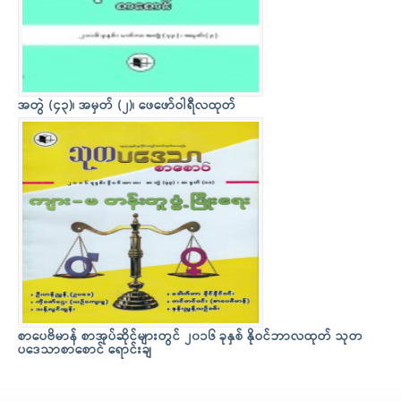
အတွဲ (၄၃)၊ အမှတ် (၂)၊ ဖေဖော်ဝါရီလထုတ်
စာပေဗိမာန် စာအုပ်ဆိုင်များတွင် ၂၀၁၆ ခုနှစ် နိုဝင်ဘာလထုတ် သုတ
ပဒေသာစာစောင် ရောင်းချ