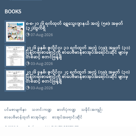
BOOKS
၈-၈-၂၀၂၆ ရက်ထုတ် ရွှေသွေးဂျာနယ် အတွဲ (၅၈)၊ အမှတ်
(၃၂)ထွက်ရှိ
07-Aug-2026
၂၀၂၆ ခုနှစ်၊ ဇူလိုင်လ ၃၁ ရက်ထုတ် အတွဲ (၇၉)၊ အမှတ် (၃၁)
ပြန်တမ်းစာစောင်ကို စာပေဗိမာန်စာအုပ်အရောင်းဆိုင် များမှ
တစ်ဆင့် စတင်ဖြန့်ချိ
03-Aug-2026
၂၀၂၆ ခုနှစ်၊ ဇူလိုင်လ ၂၄ ရက်ထုတ် အတွဲ (၇၉)၊ အမှတ် (၃၀)
ပြန်တမ်းစာစောင်ကို စာပေဗိမာန်စာအုပ်အရောင်းဆိုင် များမှ
တစ်ဆင့် စတင်ဖြန့်ချိ
03-Aug-2026
ပင်မစာမျက်နှာ
သတင်းကဏ္ဍ
ဓာတ်ပုံကဏ္ဍ
သမိုင်းအကျဉ်း
စာပေဗိမာန်ထုတ် စာအုပ်များ
စာအုပ်အရောင်းဆိုင်
© 2026 Sarpay Beikman - ALL RIGHTS RESERVED