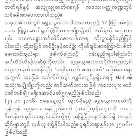
တတ်ရန်နှင့် အလှူလှူတတ်စေရန် ကလေး၀တ္ထုကဏ္ဍတွင်
သင်ခန်းစာပေးထားပါသည်။
ယခုတစ်ပတ်တွင် ရွှေသွေးေ၀ါဟာရကဏ္ဍ၌ 'n' ဖြင့် အစပြု
သော ပြုမူဆောင်ရွက်ပုံကြိယာအမျိုးမျိုးကို ဖတ်မှတ် လေ့လာ
ရင်း ကလေးများအင်္ဂလိပ်စော၀ါဟာရ တိုးပွားနိုင်မည်ဖြစ်
ပါသည်။ ထို့အပြင် တစ်ဦးနှင့်တစ်ဦး ကိုယ်ချင်းစာကြောင်း၊ စိတ်
မကောင်းဖွယ်ရာ ဖြစ်ရပ်ကြောင့် ၀မ်းနည်းရပါကြောင်း
အင်္ဂလိပ်လိုပြောဆိုပုံကိုလည်း ရွှေသွေးစကား၀ိုင်းကဏ္ဍတွင်
လေ့လာမှတ်သားနိုင်ပြီး 'သဒ္ဒါမတတ် စာမတတ်' မဖြစ်စေရေး
အတွက် အခြေခံ အင်္ဂလိပ်သဒ္ဒါ ကျွမ်းကျင်မှုရှိစေရန် Had ၏
အသုံးအမျိုးမျိုးကိုလည်း တင်ဆက်ထားသဖြင့် ကလေးများ တစ်
ပတ်တစ်မျိုး မရိုးအောင်ဖတ်ရှုရမည်ဖြစ်ပါသည်။
(၂၉-၁၀-၂၀၁၆) စနေနေ့တွင် ထွက်ရှိမည့် ရွှေသွေးဂျာနယ်ကို
ရန်ကုန်၊ မန္တလေး၊ နေပြည်တော် (သပြေကုန်းဈေး) ရှိ စာပေ
ဗိမာန်စာအုပ်အရောင်းဆိုင်တို့နှင့် အမြို့မြို့အနယ်နယ်ရှိ စာအုပ်
ဆိုင်များတွင် ၀ယ်ယူ ရရှိနိုင်ပါသည်။ မူရင်းဈေးနှုန်းမှာ ၂၅၀ိ/-
ဖြစ်ပါသည်။