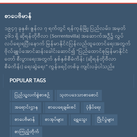
စာပေဗိမာန်
၁၉၄၇ ခုနှစ်၊ ဇွန်လ ၇ ရက်တွင် ရန်ကုန်မြို့၊ ပြည်လမ်း၊ အမှတ်
၃၆၁ ရှိ ဆိုရန်တိုဗီလာ (Sorrentovilla) အဆောက်အဦ၌ လွပ်
လပ်ရေးရပြီးနောက် မြန်မာနိုင်ငံပြန်လည်ထူထောင်ရေးအတွက်
ဗိုလ်ချူပ်အောင်ဆန်းခေါင်းဆောင်၍ “ပြည်ထောင်စုမြန်မာနိုင်ငံ
တော် စီးပွားရေးအတွက် နှစ်နှစ်စီမံကိန်း (ဆိုရန်တိုဗီလာ
စီမံကိန်း) ရေးဆွဲရေး” ကွန်ဖရင့်တစ်ခု ကျင်းပခဲ့ပါသည်။
POPULAR TAGS
ပြည်သူ့လက်စွဲစာစဉ်
သုတပဒေသာစာစောင်
အရောင်းဌာန
စာပေရေချမ်းစင်
ပုံနှိပ်ရေး
စာပေဗိမာန်
စာအုပ်များ
ရွှေသွေး
ပြိုင်ပွဲများ
စာကြည့်တိုက်