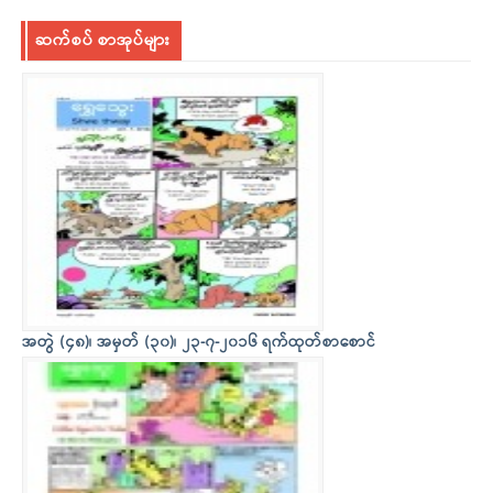
ဆက်စပ် စာအုပ်များ
အတွဲ (၄၈)၊ အမှတ် (၃၀)၊ ၂၃-၇-၂၀၁၆ ရက်ထုတ်စာစောင်