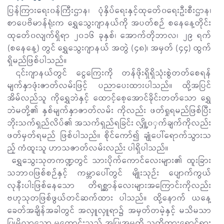
ပြန်ကြားရေး၀န်ကြီးဌာန၊ ပုံနှိပ်ရေးနှင့်ထုတေ်၀ရေးဦးစီးဌာန၊
စာပေဗိမာန်ရုံးက ရွှေသွေးဂျာနယ်ကို အပတ်စဉ် စနေနေ့တိုင်း
ထုတေ်၀လျက်ရှိရာ ၂၀၁၆ ခုနှစ်၊ အောက်တိုဘာလ၊ ၂၉ ရက်
(စနေနေ့) တွင် ရွှေသွေးဂျာနယ် အတွဲ (၄၈)၊ အမှတ် (၄၄) ထွက်
ရှိမည်ဖြစ်ပါသည်။
၎င်းဂျာနယ်တွင် ငွေကြေးကို တန်ဖိုးရှိရှိသုံးစွဲတတ်စေရန်
မျက်နှာဖုံးဇာတ်လမ်းဖြင့် ပညာပေးထားပါသည်။ ထို့အပြင်
အိမ်လည်သူ ကိုရွှေဘဲနှင့် ထောင့်စေ့အောင်ခိုင်းတတ်သော ရွှေ
ဘဲမတို့၏ နှစ်မျက်နှာဇာတ်လမ်း ကိုလည်း ဖတ်ရှုရမည်ဖြစ်ပြီး
ဘိုးသက်ရှည်လိပ်၏ အသက်ရှည်ရခြင်း လျှို့၀ှက်ချက်ကိုလည်း
ဖတ်မှတ်ရမည် ဖြစ်ပါသည်။ စိုင်ကော်၍ ချုံပေါ်ရောက်သွားသ
ည့် ကံထူးသူ ဟာသဇာတ်လမ်းလည်း ပါရှိပါသည်။
ရွှေသွေးသုတကဏ္ဍတွင် သားပိုက်ကောင်လေးများ၏ ထူးခြား
သဘာ၀ဖြစ်စဉ်နှင့် ကမ္ဘာပေါ်တွင် မျိုးသုဉ်း ပျောက်ကွယ်
လုနီးပါးဖြစ်နေသော တိရစ္ဆာန်လေးများအကြောင်းကိုလည်း
ဗဟုသုတဖြစ်ဖွယ်တင်ဆက်ထား ပါသည်။ ထို့နောက် ယနေ့
ခေတ်အချိန်အခါတွင် အလှူလှူရာ၌ အမှတ်တမဲ့နှင့် မသိမသာ
ပြုမိလာသော မကောင်းသည့် အပြုအမူကို သတိထားရှောင်ရှား