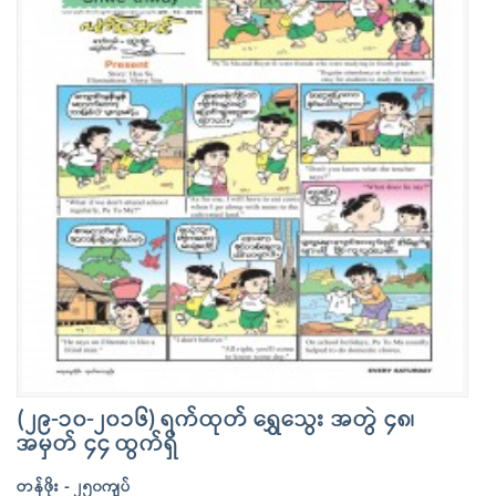
(၂၉-၁၀-၂၀၁၆) ရက်ထုတ် ရွှေသွေး အတွဲ ၄၈၊
အမှတ် ၄၄ ထွက်ရှိ
တန်ဖိုး - ၂၅၀ကျပ်