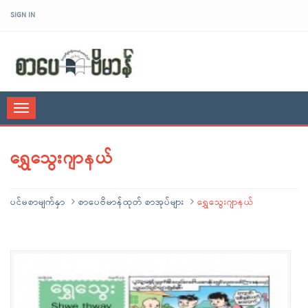
SIGN IN
sarpaybeikman
Toggle
navigation
ရွှေသွေးဂျာနယ်
ပင်မစာမျက်နှာ
စာပေဗိမာန်ထုတ် စာအုပ်များ
ရွှေသွေးဂျာနယ်