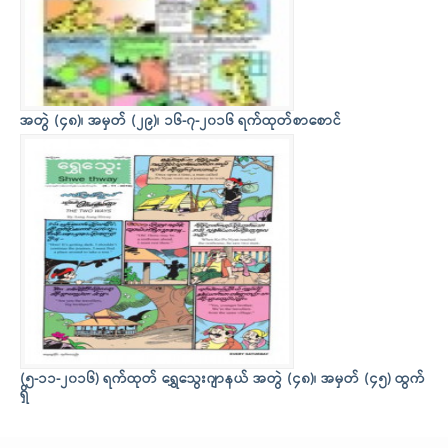
အတွဲ (၄၈)၊ အမှတ် (၂၉)၊ ၁၆-၇-၂၀၁၆ ရက်ထုတ်စာစောင်
(၅-၁၁-၂၀၁၆) ရက်ထုတ် ရွှေသွေးဂျာနယ် အတွဲ (၄၈)၊ အမှတ် (၄၅) ထွက်
ရှိ