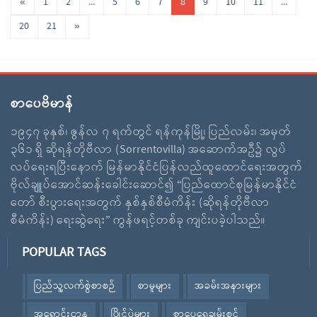
«
1
2
...
5
6
7
8
9
10
11
...
20
21
»
စာပေဗိမာန်
၁၉၄၇ ခုနှစ်၊ ဇွန်လ ၇ ရက်တွင် ရန်ကုန်မြို့၊ ပြည်လမ်း၊ အမှတ်
၃၆၁ ရှိ ဆိုရန်တိုဗီလာ (Sorrentovilla) အဆောက်အဦ၌ လွပ်
လပ်ရေးရပြီးနောက် မြန်မာနိုင်ငံပြန်လည်ထူထောင်ရေးအတွက်
ဗိုလ်ချူပ်အောင်ဆန်းခေါင်းဆောင်၍ “ပြည်ထောင်စုမြန်မာနိုင်ငံ
တော် စီးပွားရေးအတွက် နှစ်နှစ်စီမံကိန်း (ဆိုရန်တိုဗီလာ
စီမံကိန်း) ရေးဆွဲရေး” ကွန်ဖရင့်တစ်ခု ကျင်းပခဲ့ပါသည်။
POPULAR TAGS
ပြည်သူ့လက်စွဲစာစဉ်
စာမူများ
အခမ်းအနားများ
အရောင်းဌာန
ပြိုင်ပွဲများ
စာပေရေချမ်းစင်