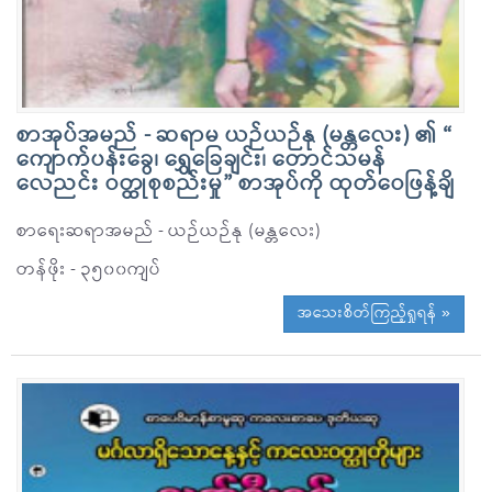
စာအုပ်အမည် - ဆရာမ ယဉ်ယဉ်နု (မန္တလေး) ၏ “
ကျောက်ပန်းခွေ၊ ရွှေခြေချင်း၊ တောင်သမန်
လေညင်း ဝတ္ထုစုစည်းမှု” စာအုပ်ကို ထုတ်ဝေဖြန့်ချိ
စာရေးဆရာအမည် - ယဉ်ယဉ်နု (မန္တလေး)
တန်ဖိုး - ၃၅၀၀ကျပ်
အသေးစိတ်ကြည့်ရှုရန် »