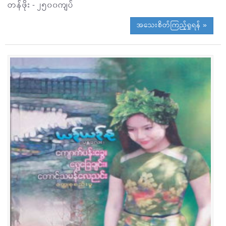
တန်ဖိုး - ၂၅၀၀ကျပ်
အသေးစိတ်ကြည့်ရှုရန် »