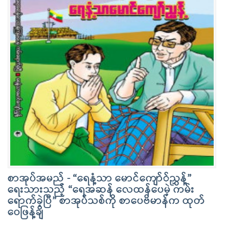
စာအုပ်အမည် - “ရေနံ့သာ မောင်ကျော််ညွှန့်”
ရေးသားသည့် “ရေအဆန် လေထန်ပေမဲ့ ကမ်း
ရောက်ခဲ့ပြီ” စာအုပ်သစ်ကို စာပေဗိမာန်က ထုတ်
ဝေဖြန့်ချိ