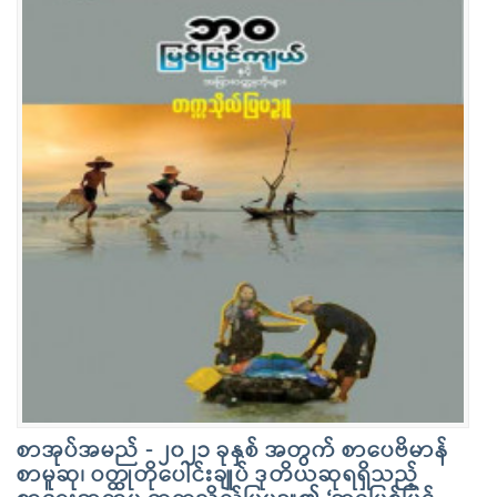
စာအုပ်အမည် - ၂၀၂၁ ခုနှစ် အတွက် စာပေဗိမာန်
စာမူဆု၊ ဝတ္ထုတိုပေါင်းချုပ် ဒုတိယဆုရရှိသည့်