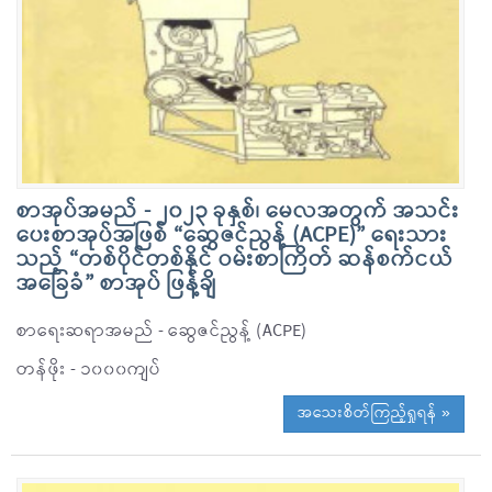
စာအုပ်အမည် - ၂၀၂၃ ခုနှစ်၊ မေလအတွက် အသင်း
ပေးစာအုပ်အဖြစ် “ဆွေဇင်ညွန့် (ACPE)” ရေးသား
သည့် “တစ်ပိုင်တစ်နိုင် ဝမ်းစာကြိတ် ဆန်စက်ငယ်
အခြေခံ” စာအုပ် ဖြန့်ချိ
စာရေးဆရာအမည် - ဆွေဇင်ညွန့် (ACPE)
တန်ဖိုး - ၁၀၀၀ကျပ်
အသေးစိတ်ကြည့်ရှုရန် »