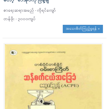
တော့” စာအုပ်ကို ဖြန့်ချိ
စာရေးဆရာအမည် - ကိုရင်ကျော်
တန်ဖိုး - ၃၀၀၀ကျပ်
အသေးစိတ်ကြည့်ရှုရန် »