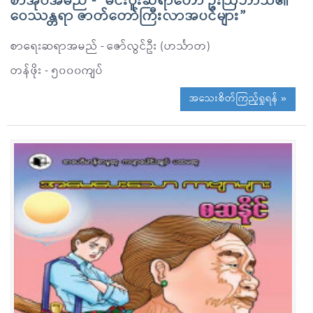
စာအုပ်အမည် - “မင်းပူးဆရာတော် ဦးဩဘာသ၏
ဝေဿန္တရာ ဇာတ်တော်ကြီးလာအပင်များ”
စာရေးဆရာအမည် - ဇော်လွင်ဦး (ဟင်္သာတ)
တန်ဖိုး - ၅၀၀၀ကျပ်
အသေးစိတ်ကြည့်ရှုရန် »