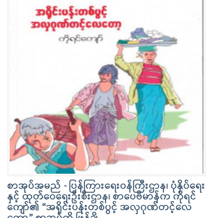
စာအုပ်အမည် - ပြန်ကြားရေးဝန်ကြီးဌာန၊ ပုံနှိပ်ရေး
နှင့် ထုတ်ဝေရေးဦးစီးဌာန၊ စာပေဗိမာန်က ကိုရင်
ကျော်၏ “အရိုင်းပန်းတစ်ပွင့် အလှဂုဏ်တင့်လေ