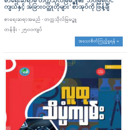
စာရေးဆရာမ တက္ကသိုလ်မြမဉ္ဇူ၏ ‘ဘဝမြစ်ပြင်
ကျယ်နှင့် အခြားဝတ္ထုတိုများ’ စာအုပ်ကို ဖြန့်ချိ
စာရေးဆရာအမည် - တက္ကသိုလ်မြမဉ္ဇူ
တန်ဖိုး - ၂၅၀၀ကျပ်
အသေးစိတ်ကြည့်ရှုရန် »