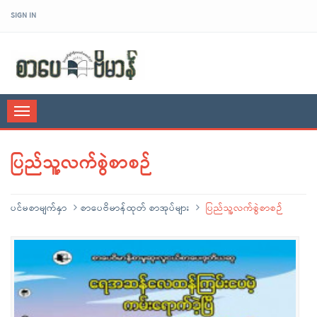
SIGN IN
sarpaybeikman
Toggle
navigation
ပြည်သူ့လက်စွဲစာစဉ်
ပင်မစာမျက်နှာ
စာပေဗိမာန်ထုတ် စာအုပ်များ
ပြည်သူ့လက်စွဲစာစဉ်