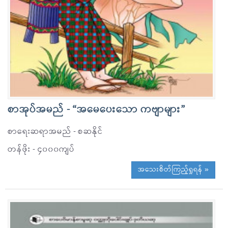
စာအုပ်အမည် - “အမေပေးသော ကဗျာများ”
စာရေးဆရာအမည် - စဆနိုင်
တန်ဖိုး - ၄၀၀၀ကျပ်
အသေးစိတ်ကြည့်ရှုရန် »