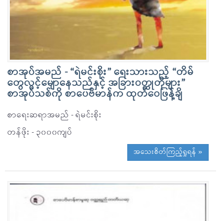
စာအုပ်အမည် - “ရဲမင်းစိုး” ရေးသားသည့် “တိမ်
တွေလွင့်မေျာနေသည်နှင့် အခြားဝတ္ထုတိုများ”
စာအုပ်သစ်ကို စာပေဗိမာန်က ထုတ်ဝေဖြန့်ချိ
စာရေးဆရာအမည် - ရဲမင်းစိုး
တန်ဖိုး - ၃၀၀၀ကျပ်
အသေးစိတ်ကြည့်ရှုရန် »