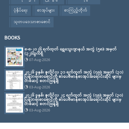
ပုံနှိပ်ရေး
စာအုပ်များ
စာကြည့်တိုက်
သုတပဒေသာစာစောင်
BOOKS
၈-၈-၂၀၂၆ ရက်ထုတ် ရွှေသွေးဂျာနယ် အတွဲ (၅၈)၊ အမှတ်
(၃၂)ထွက်ရှိ
07-Aug-2026
၂၀၂၆ ခုနှစ်၊ ဇူလိုင်လ ၃၁ ရက်ထုတ် အတွဲ (၇၉)၊ အမှတ် (၃၁)
ပြန်တမ်းစာစောင်ကို စာပေဗိမာန်စာအုပ်အရောင်းဆိုင် များမှ
တစ်ဆင့် စတင်ဖြန့်ချိ
03-Aug-2026
၂၀၂၆ ခုနှစ်၊ ဇူလိုင်လ ၂၄ ရက်ထုတ် အတွဲ (၇၉)၊ အမှတ် (၃၀)
ပြန်တမ်းစာစောင်ကို စာပေဗိမာန်စာအုပ်အရောင်းဆိုင် များမှ
တစ်ဆင့် စတင်ဖြန့်ချိ
03-Aug-2026