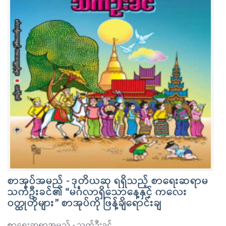
စာအုပ်အမည် - ဒုတိယဆု ရရှိသည့် စာရေးဆရာမ
သက်ဦးခင်၏ “မင်္ဂလာရှိသောနေ့နှင့် ကလေး
ဝတ္ထုတိုများ” စာအုပ်ကို ဖြန့်ချိရောင်းချ
စာရေးဆရာအမည် - သက်ဦးခင်