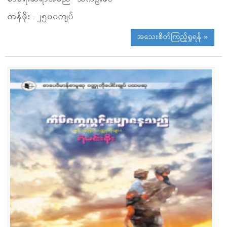
တန်ဖိုး - ၂၅၀၀ကျပ်
အသေးစိတ်ကြည့်ရှုရန် »