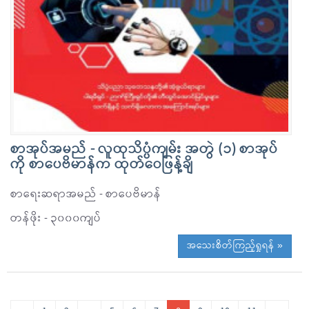
စာအုပ်အမည် - လူထုသိပ္ပံကျမ်း အတွဲ (၁) စာအုပ်
ကို စာပေဗိမာန်က ထုတ်ဝေဖြန့်ချိ
စာရေးဆရာအမည် - စာပေဗိမာန်
တန်ဖိုး - ၃၀၀၀ကျပ်
အသေးစိတ်ကြည့်ရှုရန် »