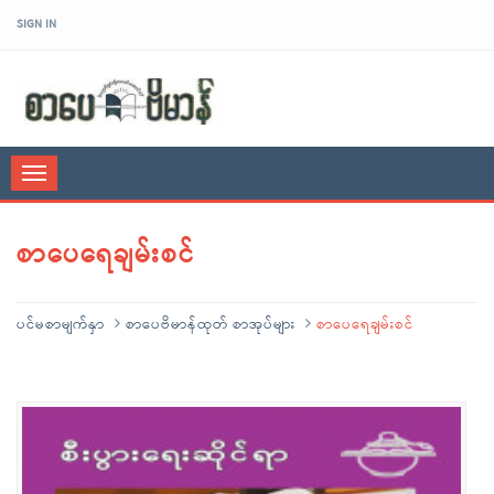
SIGN IN
sarpaybeikman
Toggle
navigation
စာပေရေချမ်းစင်
ပင်မစာမျက်နှာ
စာပေဗိမာန်ထုတ် စာအုပ်များ
စာပေရေချမ်းစင်