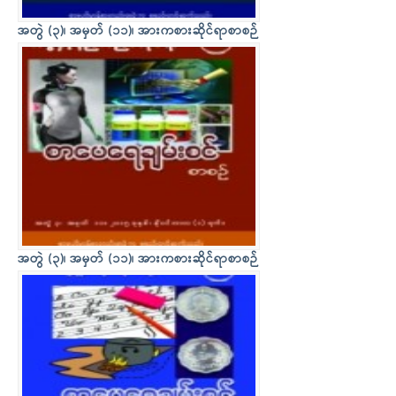
အတွဲ (၃)၊ အမှတ် (၁၁)၊ အားကစားဆိုင်ရာစာစဉ်
အတွဲ (၃)၊ အမှတ် (၁၁)၊ အားကစားဆိုင်ရာစာစဉ်