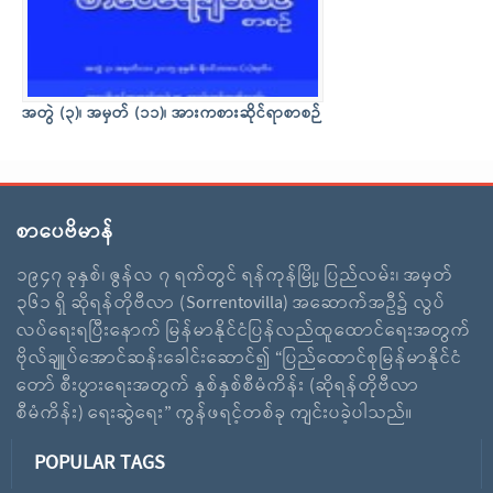
အတွဲ (၃)၊ အမှတ် (၁၁)၊ အားကစားဆိုင်ရာစာစဉ်
စာပေဗိမာန်
၁၉၄၇ ခုနှစ်၊ ဇွန်လ ၇ ရက်တွင် ရန်ကုန်မြို့၊ ပြည်လမ်း၊ အမှတ်
၃၆၁ ရှိ ဆိုရန်တိုဗီလာ (Sorrentovilla) အဆောက်အဦ၌ လွပ်
လပ်ရေးရပြီးနောက် မြန်မာနိုင်ငံပြန်လည်ထူထောင်ရေးအတွက်
ဗိုလ်ချူပ်အောင်ဆန်းခေါင်းဆောင်၍ “ပြည်ထောင်စုမြန်မာနိုင်ငံ
တော် စီးပွားရေးအတွက် နှစ်နှစ်စီမံကိန်း (ဆိုရန်တိုဗီလာ
စီမံကိန်း) ရေးဆွဲရေး” ကွန်ဖရင့်တစ်ခု ကျင်းပခဲ့ပါသည်။
POPULAR TAGS