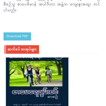
စီစဉ်သူ စာပေဗိမာန် အယ်ဒီတာ အဖွဲ့က ကျေးဇူးအထူး တင်
ပါသည်။
Download PDF
ဆက်စပ် စာအုပ်များ