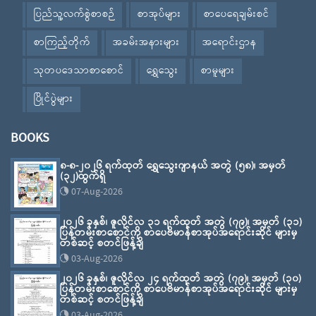
ပြည်သူ့လက်စွဲစာစဉ်
စာအုပ်များ
စာပေရေချမ်းစင်
စာကြည့်တိုက်
အခမ်းအနားများ
အရောင်းဌာန
သုတပဒေသာစာစောင်
ရွှေသွေး
စာမူများ
ပြိုင်ပွဲများ
BOOKS
၈-၈-၂၀၂၆ ရက်ထုတ် ရွှေသွေးဂျာနယ် အတွဲ (၅၈)၊ အမှတ်
(၃၂)ထွက်ရှိ
07-Aug-2026
၂၀၂၆ ခုနှစ်၊ ဇူလိုင်လ ၃၁ ရက်ထုတ် အတွဲ (၇၉)၊ အမှတ် (၃၁)
ပြန်တမ်းစာစောင်ကို စာပေဗိမာန်စာအုပ်အရောင်းဆိုင် များမှ
တစ်ဆင့် စတင်ဖြန့်ချိ
03-Aug-2026
၂၀၂၆ ခုနှစ်၊ ဇူလိုင်လ ၂၄ ရက်ထုတ် အတွဲ (၇၉)၊ အမှတ် (၃၀)
ပြန်တမ်းစာစောင်ကို စာပေဗိမာန်စာအုပ်အရောင်းဆိုင် များမှ
တစ်ဆင့် စတင်ဖြန့်ချိ
03-Aug-2026