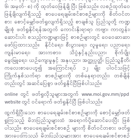
၆၊ အမှတ်- ၈) ကို ထုတ်ဝေဖြန့်ချိ ပြီး ဖြစ်သည်။ လစဉ်ထုတ်ဝေ
ဖြန့်ချိလျက်ရှိသည့် စာပေရေချမ်းစင်စာစဉ်များကို စိတ်ဝင်တ
စား စောင့်မျှော်ဖတ်ရှုလျက်ရှိသည့် စာချစ်သူ ပြည်သူတို့ ကဏ္ဍ
မျိုးစုံ ဖတ်ရှုနိုင်ရန်အတွက် ကောင်းနိုးရာရာ ကဗျာ၊ ကာတွန်း၊
ဆောင်းပါး စသည့်ကဏ္ဍများဖြင့် စာစဉ်များတွင် ဝေဝေဆာဆာ
ဖော်ပြထားသည်။ နိုင်ငံရေး၊ စီးပွားရေး၊ လူမှုရေး၊ ပညာရေး၊
ကျန်းမာရေး၊ အားကစား၊ သိပ္ပံနှင့်နည်းပညာ၊ စိုက်ပျိုး
မွေးမြူရေး၊ ယဉ်ကျေးမှုနှင့် အနုပညာ၊ အတ္ထုပ္ပတ္တိ၊ ပြည်သူ့နီတိ၊
ကလေးစာပေဟူ၍ အကြောင်းရပ် ၁၂ မျိုး ပါဝင်သဖြင့်
ကြိုက်နှစ်သက်ရာ စာစဉ်များကို တစ်နေရာတည်း၊ တစ်ချိန်
တည်းတွင် အဆင်ပြေစွာ ဖတ်ရှုနိုင်ပြီဖြစ်ပါသည်။
online တွင် ဖတ်ရှုလိုသူများအတွက် www.moi.gov.mm/ppd
website တွင် ဝင်ရောက် ဖတ်ရှုနိုင်ပြီ ဖြစ်ပါသည်။
ထွက်ရှိပြီးသော စာပေရေချမ်းစင်စာစဉ်များကို စောင့်မျှော်ဖတ်
ရှုကြသည့် မိဘပြည်သူများထံ အရောက်ပို့ဆောင်ပေးပြီး ဖြစ်
ပါသည်။ စာပေရေချမ်းစင်စာစဉ် များကို စိတ်ဝင်တစား ဖတ်ရှု
အားပေးကြသည့် မိဘပြည်သူများအား စာပေရေချမ်းစင်စာစဉ်