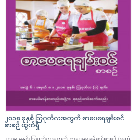
၂၀၁၈ ခုနှစ် ဩဂုတ်လအတွက် စာပေရေချမ်းစင်
စာစဉ် ထွက်ရှိ
၂၀၁၈ ခုနှစ်၊ ဩဂုတ်လအတွက် စာပေရေချမ်းစင်စာစဉ် (အတွဲ-