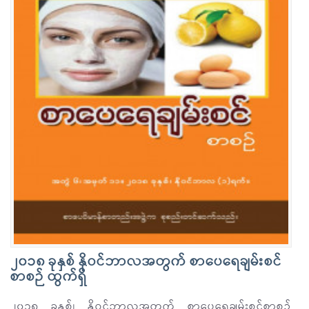
၂၀၁၈ ခုနှစ် နိုဝင်ဘာလအတွက် စာပေရေချမ်းစင်
စာစဉ် ထွက်ရှိ
၂၀၁၈ ခုနှစ်၊ နိုဝင်ဘာလအတွက် စာပေရေချမ်းစင်စာစဉ်