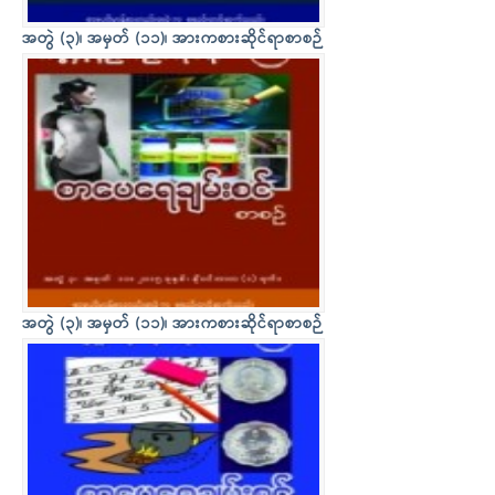
အတွဲ (၃)၊ အမှတ် (၁၁)၊ အားကစားဆိုင်ရာစာစဉ်
အတွဲ (၃)၊ အမှတ် (၁၁)၊ အားကစားဆိုင်ရာစာစဉ်