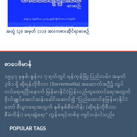
အတွဲ (၃)၊ အမှတ် (၁၁)၊ အားကစားဆိုင်ရာစာစဉ်
စာပေဗိမာန်
၁၉၄၇ ခုနှစ်၊ ဇွန်လ ၇ ရက်တွင် ရန်ကုန်မြို့၊ ပြည်လမ်း၊ အမှတ်
၃၆၁ ရှိ ဆိုရန်တိုဗီလာ (Sorrentovilla) အဆောက်အဦ၌ လွပ်
လပ်ရေးရပြီးနောက် မြန်မာနိုင်ငံပြန်လည်ထူထောင်ရေးအတွက်
ဗိုလ်ချူပ်အောင်ဆန်းခေါင်းဆောင်၍ “ပြည်ထောင်စုမြန်မာနိုင်ငံ
တော် စီးပွားရေးအတွက် နှစ်နှစ်စီမံကိန်း (ဆိုရန်တိုဗီလာ
စီမံကိန်း) ရေးဆွဲရေး” ကွန်ဖရင့်တစ်ခု ကျင်းပခဲ့ပါသည်။
POPULAR TAGS