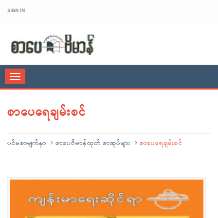
SIGN IN
sarpaybeikman
Toggle
navigation
စာပေရေချမ်းစင်
ပင်မစာမျက်နှာ
စာပေဗိမာန်ထုတ် စာအုပ်များ
စာပေရေချမ်းစင်