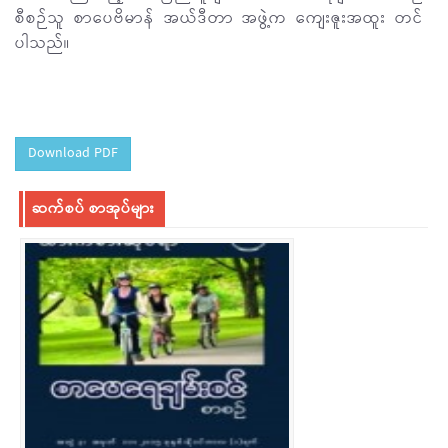
စီစဉ်သူ စာပေဗိမာန် အယ်ဒီတာ အဖွဲ့က ကျေးဇူးအထူး တင်
ပါသည်။
Download PDF
ဆက်စပ် စာအုပ်များ