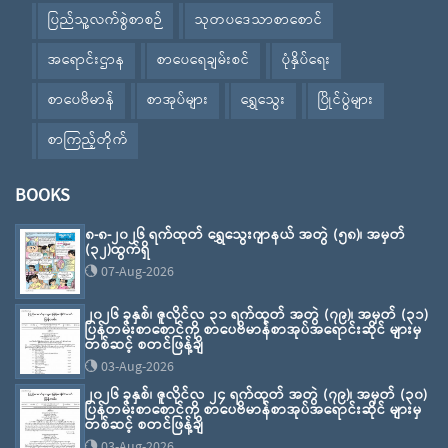
ပြည်သူ့လက်စွဲစာစဉ်
သုတပဒေသာစာစောင်
အရောင်းဌာန
စာပေရေချမ်းစင်
ပုံနှိပ်ရေး
စာပေဗိမာန်
စာအုပ်များ
ရွှေသွေး
ပြိုင်ပွဲများ
စာကြည့်တိုက်
BOOKS
၈-၈-၂၀၂၆ ရက်ထုတ် ရွှေသွေးဂျာနယ် အတွဲ (၅၈)၊ အမှတ်
(၃၂)ထွက်ရှိ
07-Aug-2026
၂၀၂၆ ခုနှစ်၊ ဇူလိုင်လ ၃၁ ရက်ထုတ် အတွဲ (၇၉)၊ အမှတ် (၃၁)
ပြန်တမ်းစာစောင်ကို စာပေဗိမာန်စာအုပ်အရောင်းဆိုင် များမှ
တစ်ဆင့် စတင်ဖြန့်ချိ
03-Aug-2026
၂၀၂၆ ခုနှစ်၊ ဇူလိုင်လ ၂၄ ရက်ထုတ် အတွဲ (၇၉)၊ အမှတ် (၃၀)
ပြန်တမ်းစာစောင်ကို စာပေဗိမာန်စာအုပ်အရောင်းဆိုင် များမှ
တစ်ဆင့် စတင်ဖြန့်ချိ
03-Aug-2026