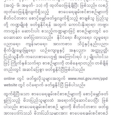
(အတွဲ- ၆၊ အမှတ်- ၁၁) ကို ထုတ်ဝေဖြန့်ချိပြီး ဖြစ်သည်။ လစဉ်
ထုတ်ဝေဖြန့်ချိလျက်ရှိသည့် စာပေရေချမ်းစင်စာစဉ်များကို
စိတ်ဝင်တစား စောင့်မျှော်ဖတ်ရှုလျက်ရှိသည့် စာချစ်သူ ပြည်သူ
တို့ ကဏ္ဍမျိုးစုံ ဖတ်ရှုနိုင်ရန် အတွက် ကောင်းနိုးရာရာ ကဗျာ၊
ကာတွန်း၊ ဆောင်းပါး စသည့်ကဏ္ဍများဖြင့် စာစဉ်များတွင် ဝေ
ဝေဆာဆာ ဖော်ပြထားသည်။ နိုင်ငံရေး၊ စီးပွားရေး၊ လူမှုရေး၊
ပညာရေး၊ ကျန်းမာရေး၊ အားကစား၊ သိပ္ပံနှင့်နည်းပညာ၊
စိုက်ပျိုးမွေးမြူရေး၊ ယဉ်ကျေးမှုနှင့် အနုပညာ၊ အတ္ထုပ္ပတ္တိ၊
ပြည်သူ့နီတိ၊ ကလေးစာပေဟူ၍ အကြောင်းရပ် ၁၂ မျိုးပါဝင်သ
ဖြင့် ကြိုက်နှစ်သက်ရာ စာစဉ်များကို တစ်နေရာတည်း၊ တစ်ချိန်
တည်းတွင် အဆင်ပြေစွာ ဖတ်ရှုနိုင်ပြီဖြစ်ပါသည်။
online တွင် ဖတ်ရှုလိုသူများအတွက် www.moi.gov.mm/ppd
website တွင် ဝင်ရောက် ဖတ်ရှုနိုင်ပြီ ဖြစ်ပါသည်။
ထွက်ရှိပြီးသော စာပေရေချမ်းစင်စာစဉ်များကို စောင့်မျှော်ဖတ်
ရှုကြသည့် မိဘပြည်သူများထံ အရောက်ပို့ဆောင်ပေးပြီး ဖြစ်
ပါသည်။ စာပေရေချမ်းစင်စာစဉ် များကို စိတ်ဝင်တစား ဖတ်ရှု
အားပေးကြသည့် မိဘပြည်သူများအား စာပေရေချမ်းစင်စာစဉ်