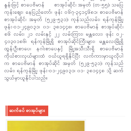
နှုန်းဖြင့် စာပေဗိမာန် စာအုပ်ဆိုင်၊ အမှတ် (တ-၅၅)၊ သပြေ
ကုန်းစျေး၊ နေပြည်တော်၊ ဖုန်း ဝ၆၇-၃၄၁၄၆၈၁၊ စာပေဗိမာန်
စာအုပ်ဆိုင်၊ အမှတ် (၅၂၉-၅၃၁)၊ ကုန်သည်လမ်း၊ ရန်ကုန်မြို့၊
ဖုန်း-ဝ၁-၂၄၉ဝ၃၁၊ ၀၁- ၃၈၁၄၄၈၊ စာပေဗိမာန် စာအုပ်ဆိုင်၊
၈၆ လမ်း၊ ၂၁ လမ်းနှင့် ၂၂ လမ်းကြား၊ မန္တလေး၊ ဖုန်း ဝ၂-
၄၀၃ဝ၁၈၆၊ ရန်ကုန်မြို့ရှိ စာအုပ်ဆိုင်ကြီးများ၊ မန္တလေးမြို့ရှိ
ထွန်းဦးစာပေ၊ နဂါးစာပေနှင့် မြို့အသီးသီးရှိ စာပေဗိမာန်
ကိုယ်စားလှယ်များထံ ဝယ်ယူရရှိနိုင်ပြီး လက်ကားမှာယူလိုပါ
က စာပေဗိမာန် စာအုပ်ဆိုင် အမှတ် (၅၂၉-၅၃၁)၊ ကုန်သည်
လမ်း၊ ရန်ကုန်မြို့၊ ဖုန်း-ဝ၁-၂၄၉ဝ၃၁၊ ၀၁- ၃၈၁၄၄၈ သို့ ဆက်
သွယ်မှာယူနိုင်ပါသည်။
ဆက်စပ် စာအုပ်များ