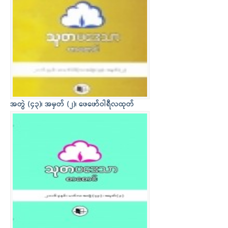
အတွဲ (၄၃)၊ အမှတ် (၂)၊ ဖေဖော်ဝါရီလထုတ်