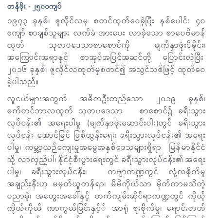
တန်ဖိုး - ၂၅၀၀ကျပ်
၁၉၇၃ ခုနှစ်၊ ဇူလိုင်လမှ စတင်ထုတ်ဝေခဲ့ပြီး နှစ်ပေါင်း ၄ဝ
ကျော် စာချစ်သူများ လက်ခံ အားပေး လာခဲ့သော စာပေဗိမာန်
ထုတ် သုတပဒေသာစာစောင်ကို မျက်နှာဖုံးဒီဇိုင်း၊
အကြောင်းအရာနှင့် စာအုပ်အပြင်အဆင်တို့ ပြောင်းလဲပြီး
၂၀၁၆ ခုနှစ်၊ ဇူလိုင်လထုတ်မှစတင်၍ အသွင်သစ်ဖြင့် ထုတ်ဝေ
ခဲ့ပါသည်။
လူငယ်များအတွက် အဓိကဦးတည်သော ၂၀၁၉ ခုနှစ်၊
စက်တင်ဘာလထုတ် သုတပဒေသာ စာစောင်၌ ခရီးသွား
လုပ်ငန်း၏ အရေးပါမှု (မျက်နှာဖုံးဆောင်းပါး)တွင် ခရီးသွား
လုပ်ငန်း အောင်မြင် ဖြစ်ထွန်းရေး၊ ခရီးသွားလုပ်ငန်း၏ အရေး
ပါမှု၊ ကမ္ဘာ့ယဉ်ကျေးမှုအမွေအနှစ်ဒေသများရှိရာ မြန်မာနိုင်ငံ
သို့ လာလှည့်ပါ၊ နိုင်ငံ့စီးပွားရေးတွင် ခရီးသွားလုပ်ငန်း၏ အရေး
ပါမှု၊ ခရီးသွားလုပ်ငန်း၊ ကဗျာကဏ္ဍတွင် လုံ့လစိုက်မှု
အချည်းနှီးဟု မမှတ်ယူတန်ရာ၊ မိမိကိုယ်သာ မိုက်တာမသိတဲ့
ပညာမဲ့၊ အတွေးအခေါ်နှင့် တက်ကျမ်းဆိုင်ရာကဏ္ဍတွင် ကိုယ့်
ကိုယ်ကိုယ် ကာကွယ်ခြင်းနှင့်် အာရုံ စူးစိုက်မှု၊ ရောင်းတတ်