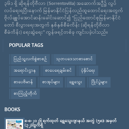
၃၆၁ ရှိ ဆိုရန်တိုဗီလာ (Sorrentovilla) အဆောက်အဦ၌ လွပ်
လပ်ရေးရပြီးနောက် မြန်မာနိုင်ငံပြန်လည်ထူထောင်ရေးအတွက်
ဗိုလ်ချူပ်အောင်ဆန်းခေါင်းဆောင်၍ “ပြည်ထောင်စုမြန်မာနိုင်ငံ
တော် စီးပွားရေးအတွက် နှစ်နှစ်စီမံကိန်း (ဆိုရန်တိုဗီလာ
စီမံကိန်း) ရေးဆွဲရေး” ကွန်ဖရင့်တစ်ခု ကျင်းပခဲ့ပါသည်။
POPULAR TAGS
ပြည်သူ့လက်စွဲစာစဉ်
သုတပဒေသာစာစောင်
အရောင်းဌာန
စာပေရေချမ်းစင်
ပုံနှိပ်ရေး
စာပေဗိမာန်
စာအုပ်များ
ရွှေသွေး
ပြိုင်ပွဲများ
စာကြည့်တိုက်
BOOKS
၈-၈-၂၀၂၆ ရက်ထုတ် ရွှေသွေးဂျာနယ် အတွဲ (၅၈)၊ အမှတ်
(၃၂)ထွက်ရှိ