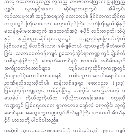
သလို ဝယ်တတ်ဖို့လည်း လိုသည်၊ ဘ၀ဇာတ်ကြောင်း ပြန်ကြည့်
လျှင်၊ လူ့အခွင့်အရေး ဆိုင်ရာကဏ္ဍတွင် အိမ်တွင်း
လုပ်သားများ၏ အခွင့်အရေးကို လေးစားပါ၊ နိုင်ငံတကာဆိုင်ရာ
ကဏ္ဍတွင် ကြီးမားသော ကျောက်ရုပ်ကြီး၊ သက်ကြီးရွယ်အိုနှင့်
မသန်စွမ်းများအတွက် အထောက်အပံ့၊ စပိုင် လင်းတငှက်၊ သိပ္ပံ
နှင့် နည်းပညာဆိုင်ရာကဏ္ဍတွင် ကမ္ဘာ့ရှစ်ခုမြောက်တိုက်
ဖြစ်လာမည့် ဇီလင်းဒီးယား၊ ဒစ်ဂျစ်တယ် ကွာဟမှုကို ချိတ်ဆက်
ခြင်း၊ သဘာ၀ပတ်ဝန်းကျင် ရှုထောင့်ဆိုင်ရာကဏ္ဍ တွင် မျိုးစိတ်
သစ်များဖြစ်သည့် ဓားခုတ်ကောင်နှင့် ဖားငယ်၊ အစိမ်းရောင်
အကျိုးတော်ဆောင်များ၊ ကျန်းမာရေးဆိုင်ရာကဏ္ဍတွင်
ဦးနှောက်ပိုကောင်းလာစေရန်၊ တစ်နေ့တာအလင်းရောင်ပေး
ဉာဏ်ရည်သွေးလိုက်ပါ၊ ဆန်းသစ်ဖွေရှာ ဆေးပညာ (၂၁၃)၊
ဖြစ်ရပ်မှန်ကဏ္ဍတွင် တစ်မိုင်ပြီးမှ တစ်မိုင်၊ လေဖြတ်ပေမဲ့ မ
သေခဲ့ပါ၊ ကိုယ်ထူကိုယ်ထ ကိုယ့်ဘ၀အခြေအနေ၊ ၀တ္ထုတို
ကဏ္ဍတွင် မြစ်ရေဝေးဝေး ရွာကလေး၊ ချော်လဲ ရောထိုင်၊ သူတို့
မောင်နှမ၊ အထွေထွေကဏ္ဍတွင် ဗိုလ်ချုပ်ကြီး ရောဘတ်အီးလီနှ
င့်် ဟာသတို့ ပါဝင်ပါသည်။
အဆိုပါ သုတပဒေသာစာစောင်ကို တစ်အုပ်လျှင် ၂၅ဝဝ ကျပ်