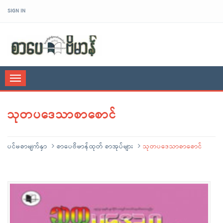
SIGN IN
sarpaybeikman
Toggle
navigation
သုတပဒေသာစာစောင်
ပင်မစာမျက်နှာ
စာပေဗိမာန်ထုတ် စာအုပ်များ
သုတပဒေသာစာစောင်