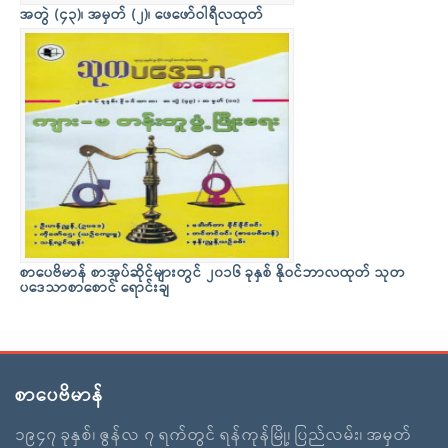
အတွဲ (၄၃)၊ အမှတ် (၂)၊ ဖေဖော်ဝါရီလထုတ်
စာပေဗိမာန် စာအုပ်ဆိုင်များတွင် ၂၀၁၆ ခုနှစ် နိုဝင်ဘာလထုတ် သုတ
ပဒေသာစာစောင် ရောင်းချ
စာပေဗိမာန်
၁၉၄၇ ခုနှစ်၊ ဇွန်လ ၇ ရက်တွင် ရန်ကုန်မြို့၊ ပြည်လမ်း၊ အမှတ်