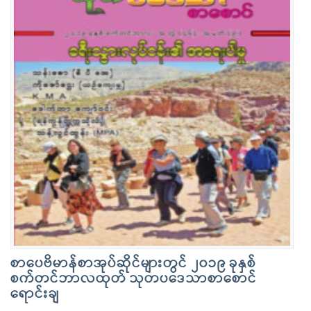
စာပေဗိမာန်စာအုပ်ဆိုင်များတွင် ၂၀၁၉ ခုနှစ်
စက်တင်ဘာလထုတ် သုတပဒေသာစာစောင်
ရောင်းချ