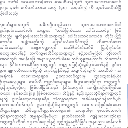
များ လက်ခံ အားပေးလာခဲ့သော စာပေဗိမာန်ထုတ် သုတပဒေသာစာစောင်
၂၀၂၁ ခုနှစ်၊ စက်တင်ဘာလ၊ အတွဲ (၄၈)၊ အမှတ်(၉) ကို ထုတ်ဝေလိုက်ပြီ
ဖြစ်ပါသည်။
လူငယ်များအတွက် အဓိကဦးတည်သော သုတပဒေသာစာစောင်၏
မျက်နှာဖုံးဆောင်းပါး ကဏ္ဍမှာ ''ထက်မြက်သော ခေါင်းဆောင်မှု'' ဖြစ်
ပါသည်။ မျက်နှာဖုံးဆောင်းပါးကဏ္ဍတွင် ခေါင်းဆောင်ကောင်း၊ တိုင်းပြည်
ကောင်း၊ အဖွဲ့အစည်းကို ပြောင်းလဲပေးနိုင်သည့် ထိရောက်သော
ခေါင်းဆောင်မှု၊ ကဗျာကဏ္ဍတွင် အော်ဇီမင်းဒီယပ်စ် ပြည့်ရှင်မင်း၊
အတွေးအခေါ်နှင့် တက်ကျမ်းဆိုင်ရာကဏ္ဍတွင် စဉ်ဆက်မပြတ် တိုးတက်
အောင်လုပ်၊ အပန်းဖြေ အနားယူတတ်ပါစေ၊ သင်ယူမှုအကြောင်း သိကောင်း
စရာ၊ နိုင်ငံတကာဆိုင်ရာကဏ္ဍတွင် ကမ္ဘာ့အမြင့်ဆုံးရုပ်ပွားတော်နှင့် ရုပ်တု
များ၊ နျူကလီးယားစစ်ပွဲကို ရှောင်လွှဲနိုင်မည့် အချက်သုံးချက်၊ အာဆီယံ - အ
မေရိကန် စာရေးဆရာများ၊ ဥရောပတစ်လွှားမှ ထူးထွေဆန်းပြား
ရိုးရာဓလေ့ပွဲများ၊ ဆယ်လီ ကျူရှင်ဆရာများ၊ စီးပွားရေးဆိုင်ရာ ကဏ္ဍတွင်
ကုန်သွယ်မှုလိုငွေ ဖြစ်ပေါ်ခြင်းသည် နိုင်ငံအတွက် အကျိုးအမြတ်ဖြစ်စေ
သလား၊ နစ်နာဆုံးရှုံးမှု ဖြစ်စေသလား၊ သိပ္ပံနှင့် နည်းပညာဆိုင်ရာကဏ္ဍတွင်
နေသို့ စူးစမ်းလေ့လာရေးခရီး၊ သဲကန္တာရထဲက အစိမ်းရောင်ပန်းတစ်ပွင့်၊
သဘာ၀ပတ်ဝန်းကျင် ရှုထောင့်ဆိုင်ရာကဏ္ဍတွင် အားအသန်စွမ်းဆုံးသော
တိရစ္ဆာန်များ၊ အိမ်မွေးတိရစ္ဆာန်လေးများ၏ အရေးပါမှု၊ မူးယစ်ဆေးဝါး
ဆိုင်ရာကဏ္ဍတွင် အန္တရာယ်မြစ်ဖျား မူးယစ်ဆေးဝါး၊ ကျန်းမာရေးဆိုင်ရာ
ကဏ္ဍတွင် ကိုဗစ်-၁၉ ကပ်ရောဂါနှင့် ယှဉ်တွဲနေထိုင်ခြင်း အနုပညာ၊ ဆန်းသစ်
ဖွေရှာ ဆေးပညာ (၂၃၇)၊ မျက်ရည် ဘာကြောင့်ကျရတယ်၊ အသည်းကင်ဆာ