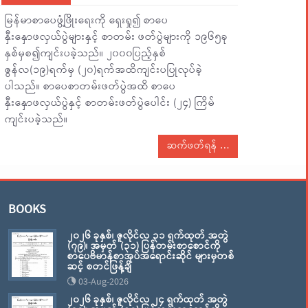
မြန်မာစာပေဖွံ့ဖြိုးရေးကို ရှေးရှု၍ စာပေ
နှီးနှောဖလှယ်ပွဲများနှင့် စာတမ်း ဖတ်ပွဲများကို ၁၉၆၅ခု
နှစ်မှစ၍ကျင်းပခဲ့သည်။ ၂၀၀၀ပြည့်နှစ်
ဇွန်လ(၁၉)ရက်မှ (၂၀)ရက်အထိကျင်းပပြုလုပ်ခဲ့
ပါသည်။ စာပေစာတမ်းဖတ်ပွဲအထိ စာပေ
နှီးနှောဖလှယ်ပွဲနှင့် စာတမ်းဖတ်ပွဲပေါင်း (၂၄) ကြိမ်
ကျင်းပခဲ့သည်။
ဆက်ဖတ်ရန်
BOOKS
၂၀၂၆ ခုနှစ်၊ ဇူလိုင်လ ၃၁ ရက်ထုတ် အတွဲ
(၇၉)၊ အမှတ် (၃၁) ပြန်တမ်းစာစောင်ကို
စာပေဗိမာန်စာအုပ်အရောင်းဆိုင် များမှတစ်
ဆင့် စတင်ဖြန့်ချိ
03-Aug-2026
၂၀၂၆ ခုနှစ်၊ ဇူလိုင်လ ၂၄ ရက်ထုတ် အတွဲ