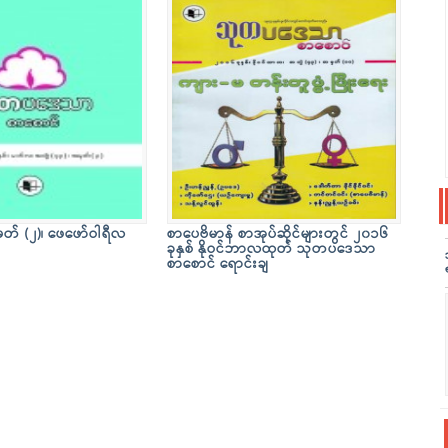
ှတ် (၂)၊ ဖေဖော်ဝါရီလ
စာပေဗိမာန် စာအုပ်ဆိုင်များတွင် ၂၀၁၆
ခုနှစ် နိုဝင်ဘာလထုတ် သုတပဒေသာ
စာစောင် ရောင်းချ