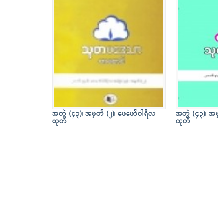
အတွဲ (၄၃)၊ အမှတ် (၂)၊ ဖေဖော်ဝါရီလ
အတွဲ (၄၃)၊ အမ
ထုတ်
ထုတ်