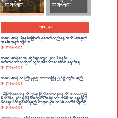
စာအုပ်များ
စာအုပ်များ
POPULAR
စာပေဗိမာန် ၆၉နှစ်မြောက် နှစ်ပတ်လည်နေ့ အထိမ်းအမှတ်
အခမ်းအနားကျင်းပ
27-Sep-2016
စာပေဗိမာန်စာအုပ်ဆိုင်များတွင် ၂၀၁၆ ခုနှစ်၊
စက်တင်ဘာလထုတ် သုတပဒေသာစာစောင် ရောင်းချ
27-Sep-2016
စာပေဗိမာန် က ကြီးမှူး၍ ဘာသာပြန်ပြိုင်ပွဲ ကျင်းပမည်
27-Sep-2016
ပြန်ကြားရေးဝန်ကြီးဌာန၊ ပြည်ထောင်စုဝန်ကြီး၏လမ်းညွှန်
ချက်အရ ၂၀၁၅ ခုနှစ်အတွက် အမျိုးသားစာပေဆု ရွေးချယ်
နိုင်ရေး ဖတ်ရှုစိစစ်ရမည့် စာအုပ်များ ထပ်မံ လက်ခံလျက်ရှိ
28-Sep-2016