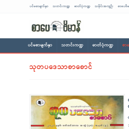
ပင်မစာမျက်နှာ
သတင်းကဏ္ဍ
ဓာတ်ပုံကဏ္ဍ
သမိုင်းအကျဉ်း
စာပေဗိမ
sarpaybeikman
ပင်မစာမျက်နှာ
သတင်းကဏ္ဍ
ဓာတ်ပုံကဏ္ဍ
စာပ
သုတပဒေသာစာစောင်