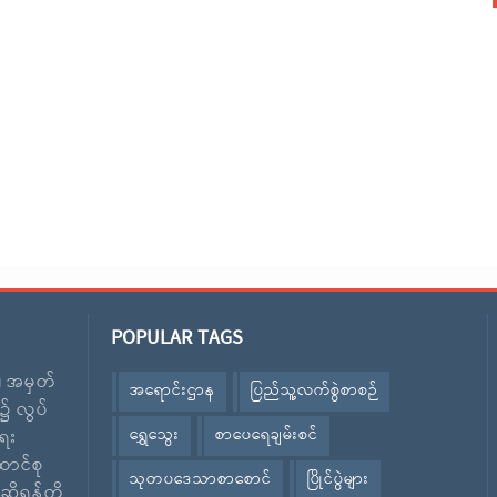
POPULAR TAGS
း၊ အမှတ်
အရောင်းဌာန
ပြည်သူ့လက်စွဲစာစဉ်
၌ လွပ်
ရွှေသွေး
စာပေရေချမ်းစင်
ေး
ောင်စု
သုတပဒေသာစာစောင်
ပြိုင်ပွဲများ
ဆိုရန်တို