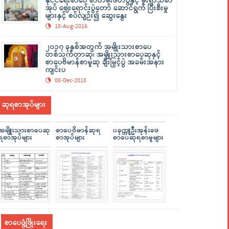
နိုင်ငံရေးစာပေ စာတမ်းဖတ်ပွဲနှင့် မိုးရာသီစာ
အုပ် ဈေးရောင်းပွဲတော် ဆောင်ရွက် ပြီးစီးမှု
များနှင့် စပ်လျဉ်း၍ ဆွေးနွေး
18-Aug-2016
၂၀၁၇ ခုနှစ်အတွက် အမျိုးသားစာပေ
တစ်သက်တာဆု၊ အမျိုးသားစာပေဆုနှင့်
စာပေဗိမာန်စာမူဆု ချီးမြှင့်ပွဲ အခမ်းအနား
ကျင်းပ
08-Dec-2018
ဆုရစာအုပ်များ
အမျိူးသားစာပေဆု
စာပေဗိမာန်ဆုရ
ပခုက္ကူဦးအုန်းဖေ
ရစာအုပ်များ
စာအုပ်များ
စာပေဆုရစာမူများ
စာပေဖွံ့ဖြိုးရေး