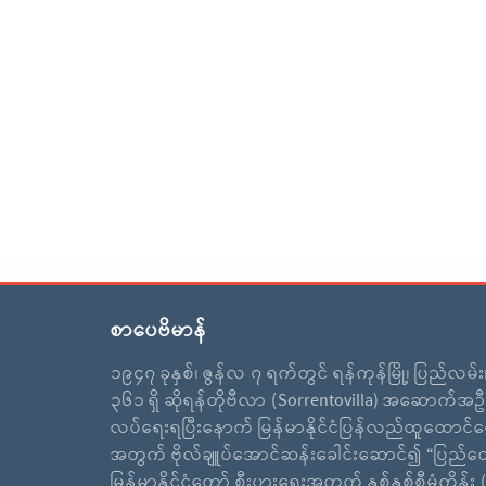
စာပေဗိမာန်
၁၉၄၇ ခုနှစ်၊ ဇွန်လ ၇ ရက်တွင် ရန်ကုန်မြို့၊ ပြည်လမ်
၃၆၁ ရှိ ဆိုရန်တိုဗီလာ (Sorrentovilla) အဆောက်အဦ
လပ်ရေးရပြီးနောက် မြန်မာနိုင်ငံပြန်လည်ထူထောင်ရ
အတွက် ဗိုလ်ချူပ်အောင်ဆန်းခေါင်းဆောင်၍ “ပြည်ထ
မြန်မာနိုင်ငံတော် စီးပွားရေးအတွက် နှစ်နှစ်စီမံကိန်း (