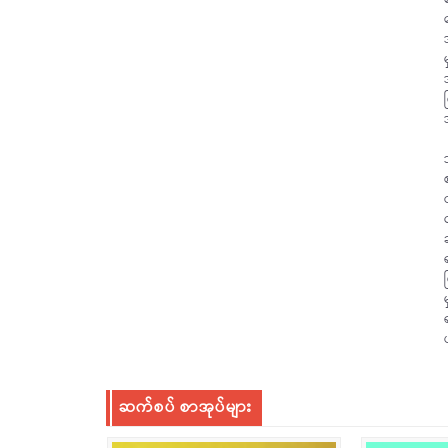
ဆက်စပ် စာအုပ်များ