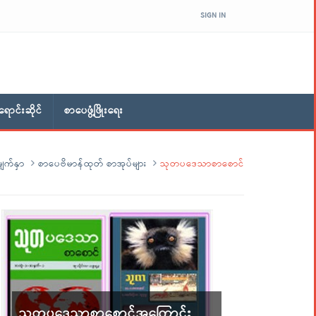
SIGN IN
ောင်းဆိုင်
စာပေဖွံ့ဖြိုးရေး
ျက်နှာ
စာပေဗိမာန်ထုတ် စာအုပ်များ
သုတပဒေသာစာစောင်
သုတပဒေသာစာစောင်အကြောင်း