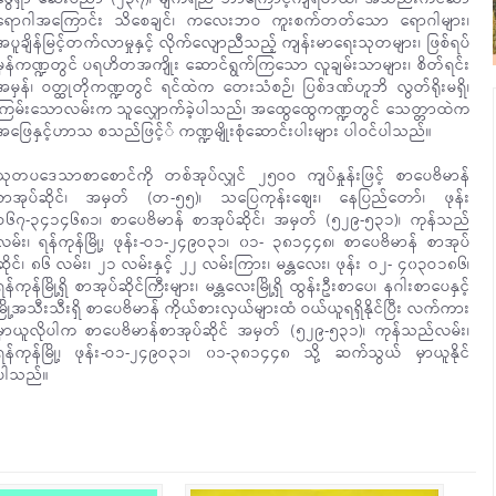
ရောဂါအကြောင်း သိစေချင်၊ ကလေးဘဝ ကူးစက်တတ်သော ရောဂါများ၊
အပူချိန်မြင့်တက်လာမှုနှင့် လိုက်လျောညီသည့် ကျန်းမာရေးသုတများ၊ ဖြစ်ရပ်
မှန်ကဏ္ဍတွင် ပရဟိတအကျိုး ဆောင်ရွက်ကြသော လူချမ်းသာများ၊ စိတ်ရင်း
အမှန်၊ ဝတ္ထုတိုကဏ္ဍတွင် ရင်ထဲက တေးသံစဉ်၊ ပြစ်ဒဏ်ဟူဘိ လွတ်ရိုးမရှိ၊
ကြမ်းသောလမ်းက သူလျှောက်ခဲ့ပါသည်၊ အထွေထွေကဏ္ဍတွင် သေတ္တာထဲက
အဖြေနှင့်ဟာသ စသည်ဖြင့်် ကဏ္ဍမျိုးစုံဆောင်းပါးများ ပါဝင်ပါသည်။
သုတပဒေသာစာစောင်ကို တစ်အုပ်လျှင် ၂၅ဝဝ ကျပ်နှုန်းဖြင့် စာပေဗိမာန်
စာအုပ်ဆိုင်၊ အမှတ် (တ-၅၅)၊ သပြေကုန်းစျေး၊ နေပြည်တော်၊ ဖုန်း
ဝ၆၇-၃၄၁၄၆၈၁၊ စာပေဗိမာန် စာအုပ်ဆိုင်၊ အမှတ် (၅၂၉-၅၃၁)၊ ကုန်သည်
လမ်း၊ ရန်ကုန်မြို့၊ ဖုန်း-ဝ၁-၂၄၉ဝ၃၁၊ ၀၁- ၃၈၁၄၄၈၊ စာပေဗိမာန် စာအုပ်
ဆိုင်၊ ၈၆ လမ်း၊ ၂၁ လမ်းနှင့် ၂၂ လမ်းကြား၊ မန္တလေး၊ ဖုန်း ဝ၂- ၄၀၃ဝ၁၈၆၊
ရန်ကုန်မြို့ရှိ စာအုပ်ဆိုင်ကြီးများ၊ မန္တလေးမြို့ရှိ ထွန်းဦးစာပေ၊ နဂါးစာပေနှင့်
မြို့အသီးသီးရှိ စာပေဗိမာန် ကိုယ်စားလှယ်များထံ ဝယ်ယူရရှိနိုင်ပြီး လက်ကား
မှာယူလိုပါက စာပေဗိမာန်စာအုပ်ဆိုင် အမှတ် (၅၂၉-၅၃၁)၊ ကုန်သည်လမ်း၊
ရန်ကုန်မြို့၊ ဖုန်း-ဝ၁-၂၄၉ဝ၃၁၊ ၀၁-၃၈၁၄၄၈ သို့ ဆက်သွယ် မှာယူနိုင်
ပါသည်။