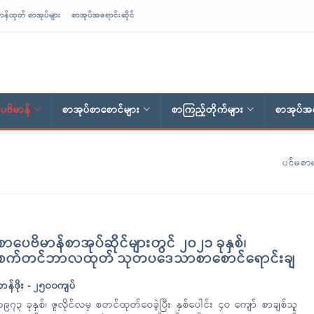
ာန်ထုတ် စာအုပ်များ
စာအုပ်အရောင်းဆိုင်
ေဗိမာန်
စာအုပ်စာစောင်များ
စာကြည့်တိုက်များ
စာအုပ်အရ
ပင်မစာမ
စာပေဗိမာန်စာအုပ်ဆိုင်များတွင် ၂၀၂၁ ခုနှစ်၊
စက်တင်ဘာလထုတ် သုတပဒေသာစာစောင်ရောင်းချ
တန်ဖိုး - ၂၅၀၀ကျပ်
၁၉၇၃ ခုနှစ်၊ ဇူလိုင်လမှ စတင်ထုတ်ဝေခဲ့ပြီး နှစ်ပေါင်း ၄ဝ ကျော် စာချစ်သူ