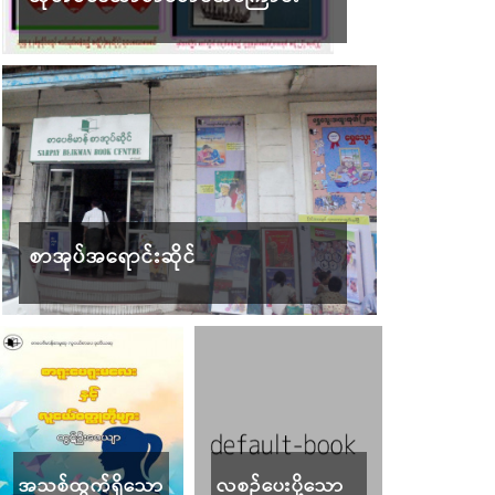
စာအုပ်အရောင်းဆိုင်
အသစ်ထွက်ရှိသော
လစဉ်ပေးပို့သော