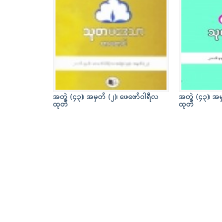
အတွဲ (၄၃)၊ အမှတ် (၂)၊ ဖေဖော်ဝါရီလ
အတွဲ (၄၃)၊ အမ
ထုတ်
ထုတ်