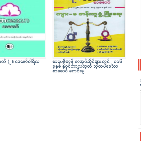
ှတ် (၂)၊ ဖေဖော်ဝါရီလ
စာပေဗိမာန် စာအုပ်ဆိုင်များတွင် ၂၀၁၆
ခုနှစ် နိုဝင်ဘာလထုတ် သုတပဒေသာ
စာစောင် ရောင်းချ