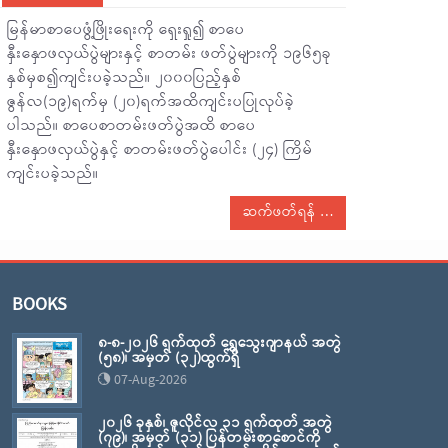
မြန်မာစာပေဖွံ့ဖြိုးရေးကို ရှေးရှု၍ စာပေ
နှီးနှောဖလှယ်ပွဲများနှင့် စာတမ်း ဖတ်ပွဲများကို ၁၉၆၅ခု
နှစ်မှစ၍ကျင်းပခဲ့သည်။ ၂၀၀၀ပြည့်နှစ်
ဇွန်လ(၁၉)ရက်မှ (၂၀)ရက်အထိကျင်းပပြုလုပ်ခဲ့
ပါသည်။ စာပေစာတမ်းဖတ်ပွဲအထိ စာပေ
နှီးနှောဖလှယ်ပွဲနှင့် စာတမ်းဖတ်ပွဲပေါင်း (၂၄) ကြိမ်
ကျင်းပခဲ့သည်။
ဆက်ဖတ်ရန်
BOOKS
၈-၈-၂၀၂၆ ရက်ထုတ် ရွှေသွေးဂျာနယ် အတွဲ
(၅၈)၊ အမှတ် (၃၂)ထွက်ရှိ
07-Aug-2026
၂၀၂၆ ခုနှစ်၊ ဇူလိုင်လ ၃၁ ရက်ထုတ် အတွဲ
(၇၉)၊ အမှတ် (၃၁) ပြန်တမ်းစာစောင်ကို