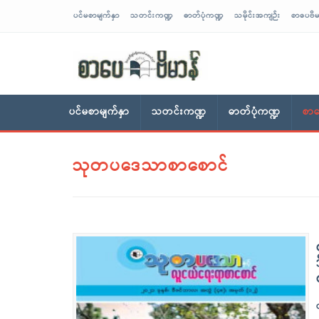
ပင်မစာမျက်နှာ
သတင်းကဏ္ဍ
ဓာတ်ပုံကဏ္ဍ
သမိုင်းအကျဉ်း
စာပေဗိမ
sarpaybeikman
ပင်မစာမျက်နှာ
သတင်းကဏ္ဍ
ဓာတ်ပုံကဏ္ဍ
စာပ
သုတပဒေသာစာစောင်