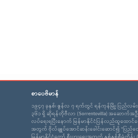
စာပေဗိမာန်
၁၉၄၇ ခုနှစ်၊ ဇွန်လ ၇ ရက်တွင် ရန်ကုန်မြို့၊ ပြည်လမ်
၃၆၁ ရှိ ဆိုရန်တိုဗီလာ (Sorrentovilla) အဆောက်အဦ
လပ်ရေးရပြီးနောက် မြန်မာနိုင်ငံပြန်လည်ထူထောင်ရ
အတွက် ဗိုလ်ချူပ်အောင်ဆန်းခေါင်းဆောင်၍ “ပြည်ထ
မြန်မာနိုင်ငံတော် စီးပွားရေးအတွက် နှစ်နှစ်စီမံကိန်း (