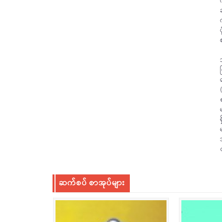
ဆက်စပ် စာအုပ်များ