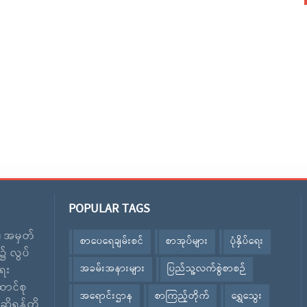
POPULAR TAGS
း၊ အမှတ်
စာပေရေချမ်းစင်
စာအုပ်များ
ပုံနှိပ်ရေး
၌ လွပ်
အခမ်းအနားများ
ပြည်သူ့လက်စွဲစာစဉ်
ေး
ောင်စု
အရောင်းဌာန
စာကြည့်တိုက်
ရွှေသွေး
ဆိုရန်တို