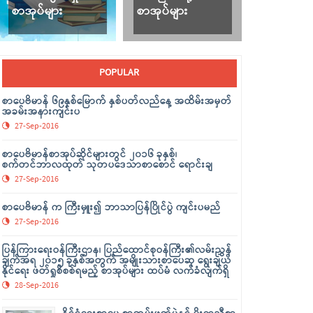
စာအုပ်များ
စာအုပ်များ
POPULAR
စာပေဗိမာန် ၆၉နှစ်မြောက် နှစ်ပတ်လည်နေ့ အထိမ်းအမှတ်
အခမ်းအနားကျင်းပ
27-Sep-2016
စာပေဗိမာန်စာအုပ်ဆိုင်များတွင် ၂၀၁၆ ခုနှစ်၊
စက်တင်ဘာလထုတ် သုတပဒေသာစာစောင် ရောင်းချ
27-Sep-2016
စာပေဗိမာန် က ကြီးမှူး၍ ဘာသာပြန်ပြိုင်ပွဲ ကျင်းပမည်
27-Sep-2016
ပြန်ကြားရေးဝန်ကြီးဌာန၊ ပြည်ထောင်စုဝန်ကြီး၏လမ်းညွှန်
ချက်အရ ၂၀၁၅ ခုနှစ်အတွက် အမျိုးသားစာပေဆု ရွေးချယ်
နိုင်ရေး ဖတ်ရှုစိစစ်ရမည့် စာအုပ်များ ထပ်မံ လက်ခံလျက်ရှိ
28-Sep-2016