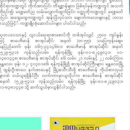
ကွယ်နှိမ်နင်းရေး၊ ဂျိုးရဲ့ကျောရိုး ကျွန်တော်၊ သဘာ၀ ပတ်ဝန်းကျင် ရှုထောင့်
ဆိုင်ရာကဏ္ဍတွင် ကိုက်အားပြင်း တိရစ္ဆာန်များ၊ ဖြစ်ရပ်မှန်ကဏ္ဍတွင် အသက်
ကိုရင်း၍၊ ခရစ္စမတ်ည လမ်းလျှောက်ထွက်ခြင်း၊ ဝတ္ထုတိုကဏ္ဍတွင် ခရစ္စမတ်
ပုံပြင်၊ အထွေထွေကဏ္ဍတွင် အုန်းခြံလုပ်သား မျောက်ကလေးများနှင့် ဟာသ
စသည်ဖြင့်် ကဏ္ဍမျိုးစုံဆောင်းပါးများ ပါဝင်ပါသည်။
သုတပဒေသာနှင့် လူငယ်ရေးရာစာစောင်ကို တစ်အုပ်လျှင် ၂၅ဝဝ ကျပ်နှုန်း
ဖြင့် စာပေဗိမာန် စာအုပ်ဆိုင်၊ အမှတ် (တ-၅၅)၊ သပြေကုန်းစျေး၊
နေပြည်တော်၊ ဖုန်း ဝ၆၇-၃၄၁၄၆၈၁၊ စာပေဗိမာန် စာအုပ်ဆိုင်၊ အမှတ်
(၅၂၉-၅၃၁)၊ ကုန်သည်လမ်း၊ ရန်ကုန်မြို့၊ ဖုန်း-ဝ၁-၈၂၄၉ဝ၃၁၊ ၀၁-
၈၃၈၁၄၄၈၊ စာပေဗိမာန် စာအုပ်ဆိုင်၊ ၈၆ လမ်း၊ ၂၁ လမ်းနှင့် ၂၂ လမ်းကြား၊
မန္တလေး၊ ဖုန်း ဝ၂- ၄၀၃ဝ၁၈၆၊ ရန်ကုန်မြို့ရှိ စာအုပ်ဆိုင်ကြီးများ၊ မန္တလေးမြို့
ရှိ ထွန်းဦးစာပေ၊ နဂါးစာပေနှင့် မြို့အသီးသီးရှိ စာပေဗိမာန် ကိုယ်စားလှယ်
များထံ ဝယ်ယူရရှိနိုင်ပြီး လက်ကားမှာယူလိုပါက စာပေဗိမာန် စာအုပ်ဆိုင်
အမှတ် (၅၂၉-၅၃၁)၊ ကုန်သည်လမ်း၊ ရန်ကုန်မြို့၊ ဖုန်း-ဝ၁-၈၂၄၉ဝ၃၁၊
၀၁-၈၃၈၁၄၄၈ သို့ ဆက်သွယ်မှာယူနိုင်ပါသည်။