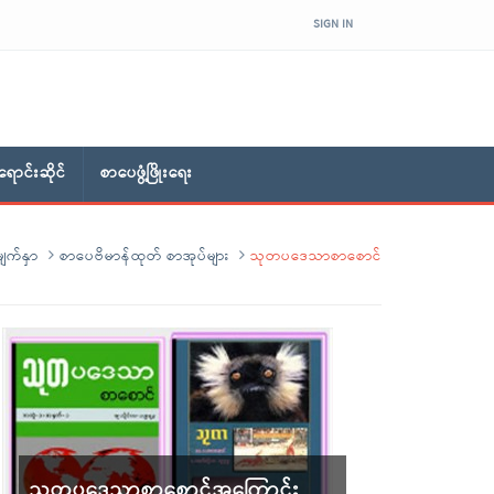
SIGN IN
ောင်းဆိုင်
စာပေဖွံ့ဖြိုးရေး
ျက်နှာ
စာပေဗိမာန်ထုတ် စာအုပ်များ
သုတပဒေသာစာစောင်
သုတပဒေသာစာစောင်အကြောင်း