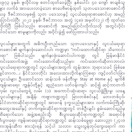
၁၉၇၃ ခုနှစ်၊ ဇူလိုင်လမှ စတင်ထုတ်ဝေခဲ့ပြီး နှစ်ပေါင်း ၄ဝ ကျော် စာချစ်သူ
များ လက်ခံ အားပေးလာခဲ့သော စာပေဗိမာန်ထုတ် သုတပဒေသာစာစောင်ကို
ယခု ဒီဇင်ဘာလမှစ၍ သုတ ပဒေသာနှင့် လူငယ်ရေးရာစာစောင်ဟု အမည်
ပြောင်းလဲပြီး ၂၀၂၁ ခုနှစ်၊ ဒီဇင်ဘာလ၊ အတွဲ (၄၈)၊ အမှတ်(၁၂) ကို ထုတ်ဝေ
လိုက်ပြီ ဖြစ်ပါသည်။ စာစောင်ကို အမည်ပြောင်းလိုက်သလို အတွင်းပိုင်း
ပါဝင်သော စာမူများကိုလည်း အပိုင်းခွဲ၍ ဖော်ပြထားပါသည်။
လူငယ်များအတွက် အဓိကဦးတည်သော သုတပဒေသာနှင့် လူငယ်ရေးရာ
စာစောင်၏ မျက်နှာဖုံးဆောင်းပါး ကဏ္ဍမှာ ''ကင်းထောက်ဆိုင်ရာ သိကောင်း
စရာ'' ဖြစ်ပါသည်။ မျက်နှာဖုံးဆောင်းပါးကဏ္ဍ တွင် မြန်မာနိုင်ငံ
ကင်းထောက်အဖွဲ့၊ ကင်းထောက်ဆိုသည်မှာ၊ ကင်းထောက်ဆိုတာဘာလဲ၊
လူငယ်ရေးရာကဏ္ဍတွင် လူငယ်များအတွက် တွန်းအား၊ ဘုရားသခင် ဖြစ်စေ
ချင်တာက…၊ နိုင်ငံသားတိုင်း အလေးထားလိုက်နာကြစရာ ကျင့်ဝတ်ငါးဖြာ၊
လူငယ်များ ဦးဆောင်သော ဆန်းသစ် ဖန်တီးမှု၊ Stay at Home နှင့် မျက်စိ
ကျန်းမာရေး၊ ကျွန်ုပ်တို့နှင့် ဆူညံသော ပတ်ဝန်းကျင်၊ ဆင့်၍ ဆင့်ကာတက်
လှမ်း လူငယ်တွေရဲ့ လမ်း (၁)၊ အကောင်းဆုံးဆရာ၊ လူငယ်ဖွံ့ဖြိုးမှု၊ ယနေ့
လူငယ်များနှင့် အချိန်၊ ကဗျာကဏ္ဍတွင် မြားတစ်စင်းနှင့် တေးတစ်ပုဒ်၊
နိုင်ငံတကာဆိုင်ရာကဏ္ဍတွင် အာဖဂန် ဒုက္ခသည်များအား လက်ကမ်းကြိုဆို၊
အတွေးအခေါ်နှင့် တက်ကျမ်းဆိုင်ရာကဏ္ဍတွင် တစ်ဦးချင်း စွမ်းဆောင်ရည်မှ
ထိရောက်သော အဖွဲ့အစည်းသို့၊ စီးပွားရေးဆိုင်ရာကဏ္ဍတွင် အရောင်စုံ
စီးပွားရေး၊ ကျန်းမာရေးဆိုင်ရာကဏ္ဍတွင် ဆန်းသစ်ဖွေရှာ ဆေးပညာ (၂၄၀)၊
စားအုန်းဆီက စားသုံးရန် သင့်ပါ သလား၊ သွေးလွန်တုပ်ကွေးရောဂါ ကာ