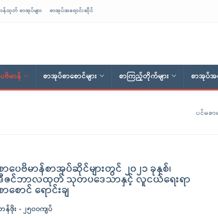
ာန်ထုတ် စာအုပ်များ
စာအုပ်အရောင်းဆိုင်
ေဗိမာန်
စာအုပ်စာစောင်များ
စာကြည့်တိုက်များ
စာအုပ်အရ
ပင်မစာမ
စာပေဗိမာန်စာအုပ်ဆိုင်များတွင် ၂၀၂၁ ခုနှစ်၊
ဒီဇင်ဘာလထုတ် သုတပဒေသာနှင့် လူငယ်ရေးရာ
စာစောင် ရောင်းချ
တန်ဖိုး - ၂၅၀၀ကျပ်