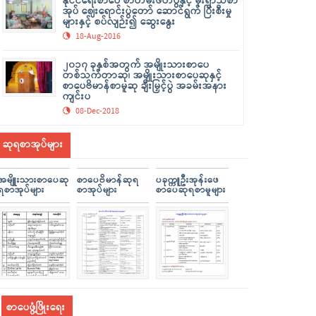
နိုင်ငံရေးစာပေ စာတမ်းဖတ်ပွဲနှင့် မိုးရာသီစာ
အုပ် ဈေးရောင်းပွဲတော် ဆောင်ရွက် ပြီးစီးမှု
များနှင့် စပ်လျဉ်း၍ ဆွေးနွေး
18-Aug-2016
၂၀၁၇ ခုနှစ်အတွက် အမျိုးသားစာပေ
တစ်သက်တာဆု၊ အမျိုးသားစာပေဆုနှင့်
စာပေဗိမာန်စာမူဆု ချီးမြှင့်ပွဲ အခမ်းအနား
ကျင်းပ
08-Dec-2018
ဆုရစာအုပ်များ
အမျိူးသားစာပေဆု
စာပေဗိမာန်ဆုရ
ပခုက္ကူဦးအုန်းဖေ
ရစာအုပ်များ
စာအုပ်များ
စာပေဆုရစာမူများ
စာပေဖွံ့ဖြိုးရေး