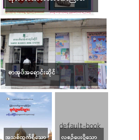
စာအုပ်အရောင်းဆိုင်
အသစ်ထွက်ရှိသော
လစဉ်ပေးပို့သော