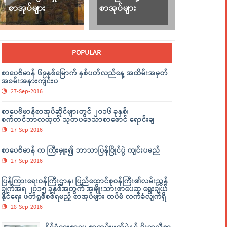
စာအုပ်များ
စာအုပ်များ
POPULAR
စာပေဗိမာန် ၆၉နှစ်မြောက် နှစ်ပတ်လည်နေ့ အထိမ်းအမှတ်
အခမ်းအနားကျင်းပ
27-Sep-2016
စာပေဗိမာန်စာအုပ်ဆိုင်များတွင် ၂၀၁၆ ခုနှစ်၊
စက်တင်ဘာလထုတ် သုတပဒေသာစာစောင် ရောင်းချ
27-Sep-2016
စာပေဗိမာန် က ကြီးမှူး၍ ဘာသာပြန်ပြိုင်ပွဲ ကျင်းပမည်
27-Sep-2016
ပြန်ကြားရေးဝန်ကြီးဌာန၊ ပြည်ထောင်စုဝန်ကြီး၏လမ်းညွှန်
ချက်အရ ၂၀၁၅ ခုနှစ်အတွက် အမျိုးသားစာပေဆု ရွေးချယ်
နိုင်ရေး ဖတ်ရှုစိစစ်ရမည့် စာအုပ်များ ထပ်မံ လက်ခံလျက်ရှိ
28-Sep-2016