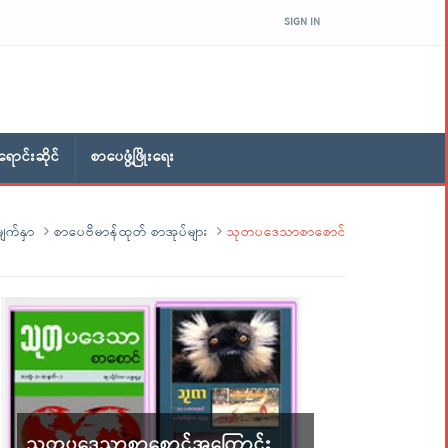
SIGN IN
ောင်းဆိုင်
စာပေဖွံ့ဖြိုးရေး
ျက်နှာ
စာပေဗိမာန်ထုတ် စာအုပ်များ
သုတပဒေသာစာစောင်
သုတပဒေသာစာစောင်အကြောင်း