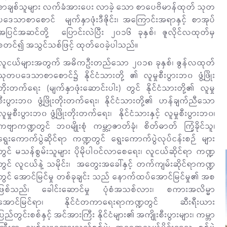
စာချစ်သူများ လက်ခံအားပေး လာခဲ့ သော စာပေဗိမာန်ထုတ် သုတ
ပဒေသာစာစောင် မျက်နှာဖုံးဒီဇိုင်း၊ အကြောင်းအရာနှင့် စာအုပ်
အပြင်အဆင်တို့ ပြောင်းလဲပြီး ၂၀၁၆ ခုနှစ်၊ ဇူလိုင်လထုတ်မှ
စတင်၍ အသွင်သစ်ဖြင့် ထုတ်ဝေခဲ့ပါသည်။
လူငယ်များအတွက် အဓိကဦးတည်သော ၂၀၁၈ ခုနှစ်၊ ဇွန်လထုတ်
သုတပဒေသာစာစောင်၌ နိုင်ငံသားတို့ ၏ လူမှုစီးပွားဘ၀ ဖွံ့ဖြိုး
တိုးတက်ရေး (မျက်နှာဖုံးဆောင်းပါး) တွင် နိုင်ငံသားတို့၏ လူမှု
စီးပွားဘ၀ ဖွံ့ဖြိုးတိုးတက်ရေး၊ နိုင်ငံသားတို့၏ ဟန်ချက်ညီသော
လူမှုစီးပွားဘ၀ ဖွံ့ဖြိုးတိုးတက်ရေး၊ နိုင်ငံသားနှင့် လူမှုစီးပွားဘ၀၊
ကဗျာကဏ္ဍတွင် ဘ၀မျိုးစုံ ကမ္ဘာ့ဇာတ်ခုံ၊ စိတ်ဓာတ် ကြံ့ခိုင်သူ၊
ရွေးကောက်ပွဲဆိုင်ရာ ကဏ္ဍတွင် ရွေးကောက်ပွဲလုပ်ငန်းစဉ် များ
တွင် မသန်စွမ်းသူများ ပိုမိုပါ၀င်လာစေရေး၊ လူငယ်ဆိုင်ရာ ကဏ္ဍ
တွင် လူငယ်နဲ့ သမိုင်း၊ အတွေးအခေါ်နှင့် တက်ကျမ်းဆိုင်ရာကဏ္ဍ
တွင် အောင်မြင်မှု တစ်ခုချင်း သည် နောက်ထပ်အောင်မြင်မှု၏ အစ
ဖြစ်သည်၊ ခေါင်းဆောင်မှု ပုံစံအသစ်လား၊ စကားအလိမ္မာ
အောင်မြင်ရာ၊ နိုင်ငံတကာရေးရာကဏ္ဍတွင် ဆီးရီးယား
ပြည်တွင်းစစ်နှင့် အင်အားကြီး နိုင်ငံများ၏ အကျိုးစီးပွားများ၊ ကမ္ဘာ