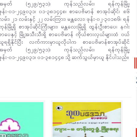
အမှတ် (၅၂၉/၅၃၁)၊ ကုန်သည်လမ်း၊ ရန်ကုန်မြို့၊
ဖုန်း-၀၁-၂၄၉၀၃၁၊ ၀၁-၃၈၁၄၄၈၊ စာပေဗိမာန် စာအုပ်ဆိုင်၊ ၈၆
လမ်း၊ ၂၁ လမ်းနှင့် ၂၂ လမ်းကြား၊ မန္တလေး၊ ဖုန်း-၀၂-၃၀၁၈၆၊ ရန်
ကုန်မြို့ရှိ စာအုပ်ဆိုင်ကြီးများ၊ မန္တလေးမြို့ရှိ ထွန်းဦးစာပေ၊ နဂါး
စာပေနှင့် မြို့အသီးသီးရှိ စာပေဗိမာန် ကိုယ်စားလှယ်များထံ ၀ယ်
ယူရရှိနိုင်ပြီး လက်ကားမှာယူလိုပါက စာပေဗိမာန်စာအုပ်ဆိုင်
အမှတ် (၅၂၉/၅၃၁)၊ ကုန်သည်လမ်း၊ ရန်ကုန်မြို့၊
ဖုန်း-၀၁-၂၄၉၀၃၁၊ ၀၁-၃၈၁၄၄၈ သို့ ဆက်သွယ်မှာယူ နိုင်ပါသည်။