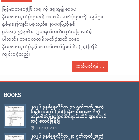
မြန်မာစာပေဖွံ့ဖြိုးရေးကို ရှေးရှု၍ စာပေ
နှီးနှောဖလှယ်ပွဲများနှင့် စာတမ်း ဖတ်ပွဲများကို ၁၉၆၅ခု
နှစ်မှစ၍ကျင်းပခဲ့သည်။ ၂၀၀၀ပြည့်နှစ်
ဇွန်လ(၁၉)ရက်မှ (၂၀)ရက်အထိကျင်းပပြုလုပ်ခဲ့
ပါသည်။ စာပေစာတမ်းဖတ်ပွဲအထိ စာပေ
နှီးနှောဖလှယ်ပွဲနှင့် စာတမ်းဖတ်ပွဲပေါင်း (၂၄) ကြိမ်
ကျင်းပခဲ့သည်။
ဆက်ဖတ်ရန်
BOOKS
၂၀၂၆ ခုနှစ်၊ ဇူလိုင်လ ၃၁ ရက်ထုတ် အတွဲ
(၇၉)၊ အမှတ် (၃၁) ပြန်တမ်းစာစောင်ကို
စာပေဗိမာန်စာအုပ်အရောင်းဆိုင် များမှတစ်
ဆင့် စတင်ဖြန့်ချိ
03-Aug-2026
၂၀၂၆ ခုနှစ်၊ ဇူလိုင်လ ၂၄ ရက်ထုတ် အတွဲ