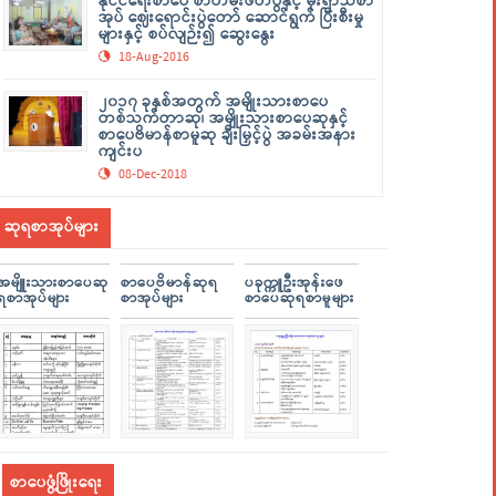
နိုင်ငံရေးစာပေ စာတမ်းဖတ်ပွဲနှင့် မိုးရာသီစာ
အုပ် ဈေးရောင်းပွဲတော် ဆောင်ရွက် ပြီးစီးမှု
များနှင့် စပ်လျဉ်း၍ ဆွေးနွေး
18-Aug-2016
၂၀၁၇ ခုနှစ်အတွက် အမျိုးသားစာပေ
တစ်သက်တာဆု၊ အမျိုးသားစာပေဆုနှင့်
စာပေဗိမာန်စာမူဆု ချီးမြှင့်ပွဲ အခမ်းအနား
ကျင်းပ
08-Dec-2018
ဆုရစာအုပ်များ
အမျိူးသားစာပေဆု
စာပေဗိမာန်ဆုရ
ပခုက္ကူဦးအုန်းဖေ
ရစာအုပ်များ
စာအုပ်များ
စာပေဆုရစာမူများ
စာပေဖွံ့ဖြိုးရေး