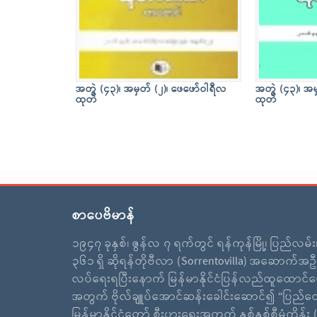
အတွဲ (၄၃)၊ အမှတ် (၂)၊ ဖေဖော်ဝါရီလ
အတွဲ (၄၃)၊ အမ
ထုတ်
ထုတ်
စာပေဗိမာန်
၁၉၄၇ ခုနှစ်၊ ဇွန်လ ၇ ရက်တွင် ရန်ကုန်မြို့၊ ပြည်လမ်
၃၆၁ ရှိ ဆိုရန်တိုဗီလာ (Sorrentovilla) အဆောက်အဦ
လပ်ရေးရပြီးနောက် မြန်မာနိုင်ငံပြန်လည်ထူထောင်ရ
အတွက် ဗိုလ်ချူပ်အောင်ဆန်းခေါင်းဆောင်၍ “ပြည်ထ
မြန်မာနိုင်ငံတော် စီးပွားရေးအတွက် နှစ်နှစ်စီမံကိန်း (