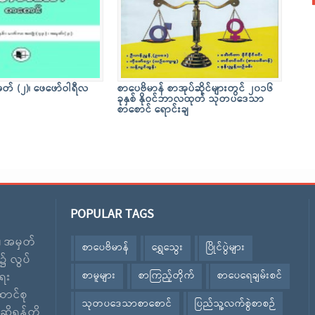
ှတ် (၂)၊ ဖေဖော်ဝါရီလ
စာပေဗိမာန် စာအုပ်ဆိုင်များတွင် ၂၀၁၆
ခုနှစ် နိုဝင်ဘာလထုတ် သုတပဒေသာ
စာစောင် ရောင်းချ
POPULAR TAGS
း၊ အမှတ်
စာပေဗိမာန်
ရွှေသွေး
ပြိုင်ပွဲများ
၌ လွပ်
စာမူများ
စာကြည့်တိုက်
စာပေရေချမ်းစင်
ေး
ောင်စု
သုတပဒေသာစာစောင်
ပြည်သူ့လက်စွဲစာစဉ်
ဆိုရန်တို