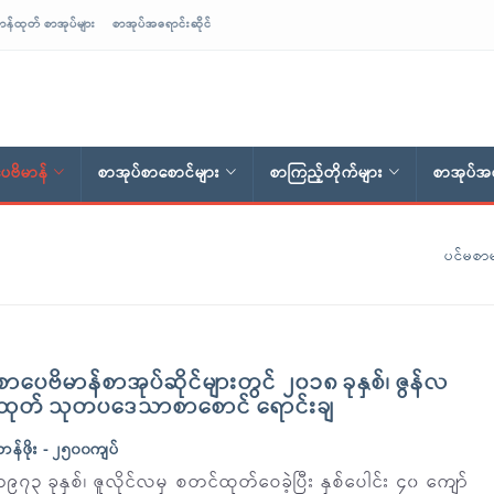
ာန်ထုတ် စာအုပ်များ
စာအုပ်အရောင်းဆိုင်
ေဗိမာန်
စာအုပ်စာစောင်များ
စာကြည့်တိုက်များ
စာအုပ်အရ
ပင်မစာမ
စာပေဗိမာန်စာအုပ်ဆိုင်များတွင် ၂၀၁၈ ခုနှစ်၊ ဇွန်လ
ထုတ် သုတပဒေသာစာစောင် ရောင်းချ
တန်ဖိုး - ၂၅၀၀ကျပ်
၁၉၇၃ ခုနှစ်၊ ဇူလိုင်လမှ စတင်ထုတ်ဝေခဲ့ပြီး နှစ်ပေါင်း ၄၀ ကျော်