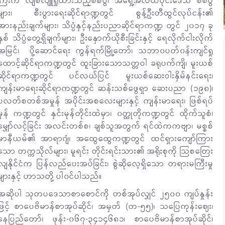
ကြီးက လျစ်လျူရှုထားသည့်စစ်ပွဲ၊ အရှေ့အလယ်ပိုင်းဒေသ စစ်ပွဲ
များ၊ စီးပွားရေးဆိုင်ရာဏ္ဍတွင် စွန့်ဦးတီထွင်လုပ်ငန်း၏
အားနည်းချက်များ၊ သိပ္ပံနှင့်နည်းပညာဆိုင်ရာကဏ္ဍ တွင် ၂၀၁၇ ခု
နှစ် သိပ္ပံတွေ့ရှိချက်များ၊ ဦးနှောက်ယိုစီးခြင်းနှင့် ရေလိုက်ငါးလိုက်
အမြင်၊ ပို့ဆောင်ရေး ကွန်ရက်မြို့တော်၊ သဘာ၀ပတ်၀န်းကျင်ရှု
ထောင့်ဆိုင်ရာကဏ္ဍတွင် ထူးခြားသောသတ္တဝါ ခရုပက်ကျိ၊ မူးယစ်
ဆိုင်ရာကဏ္ဍတွင် ပင်လယ်ပြင် မူးယစ်ဆေးဝါးနှိမ်နင်းရေး၊
ကျန်းမာရေးဆိုင်ရာကဏ္ဍတွင် ဆန်းသစ်ဖွေရှာ ဆေးပညာ (၁၉၈)၊
ပလတ်စတစ်အမှုန် အပိုင်းအစလေးများနှင့် ကျန်းမာရေး၊ ဖြစ်ရပ်
မှန် ကဏ္ဍတွင် နှင်းမုန်တိုင်းထဲမှာ၊ ၀တ္ထုတိုကဏ္ဍတွင် ထိုက်သူစံ၊
မျှော်လင့်ခြင်း အလင်းတစ်စ၊ ချစ်သူအတွက် ရင်ထဲကကဗျာ၊ မစ္စစ်
မာနီယမ်၏ အာရာဂျံ၊ အထွေထွေကဏ္ဍတွင် ထင်ရှားကျော်ကြား
သော တက္ကသိုလ်များ၊ မူရင်း တိုင်းရင်းသား၏ အရိုးစုကို သြစတြေး
လျနိုင်ငံက ပြန်လည်ပေးအပ်ခြင်း၊ စွဲဆိုလေ့ရှိသော တရားမကြီးမှု
များနှင့် ဟာသတို့ ပါ၀င်ပါသည်။
အဆိုပါ သုတပဒေသာစာစောင်ကို တစ်အုပ်လျှင် ၂၅၀၀ ကျပ်နှုန်း
ဖြင့် စာပေဗိမာန်စာအုပ်ဆိုင်၊ အမှတ် (တ-၅၅)၊ သပြေကုန်းဈေး၊
နေပြည်တော်၊ ဖုန်း-၀၆၇-၃၄၁၄၆၈၁၊ စာပေဗိမာန်စာအုပ်ဆိုင်၊