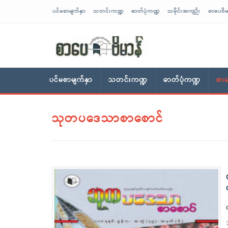
ပင်မစာမျက်နှာ
သတင်းကဏ္ဍ
ဓာတ်ပုံကဏ္ဍ
သမိုင်းအကျဉ်း
စာပေဗိမ
sarpaybeikman
ပင်မစာမျက်နှာ
သတင်းကဏ္ဍ
ဓာတ်ပုံကဏ္ဍ
စာပ
သုတပဒေသာစာစောင်